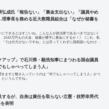
耕弘成氏「報告ない」「裏金支出ない」「議員やめ
…理事長を務める近大教職員組合は「なぜか秘書を
いにできるとはすごいね。こんな人が政治家であるべきではない》
 1542万円もの大金、秘書が勝手に裏金にするか！》《これ、私
、「では仕方がないですね」とは言ってくれずに脱税扱いなわけよ
だな》
クアップ」で石川県・馳浩知事にまつわる国会議員
でもしゃべってしまう人」
聞きますと馳さんっていうのは『何でもしゃべってしまう人』かつ
』というんですね」
及するが、自身は責任を取らない立憲・枝野幸男代
任を表明