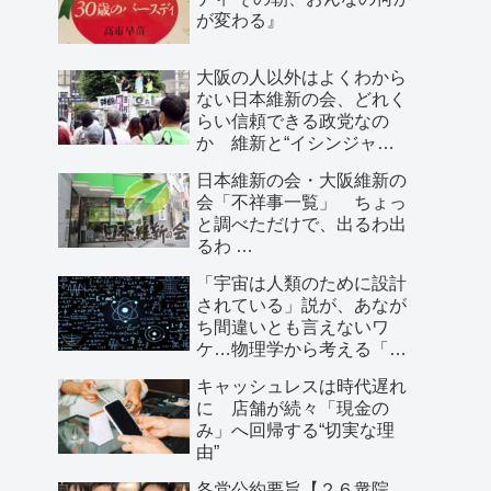
が変わる』
大阪の人以外はよくわから
ない日本維新の会、どれく
らい信頼できる政党なの
か 維新と“イシンジャ
ー”に批判的な大阪の人が語
日本維新の会・大阪維新の
る、大阪で起きていること
会「不祥事一覧」 ちょっ
と調べただけで、出るわ出
るわ …
「宇宙は人類のために設計
されている」説が、あなが
ち間違いとも言えないワ
ケ…物理学から考える「こ
の世界の存在理由」
キャッシュレスは時代遅れ
に 店舗が続々「現金の
み」へ回帰する“切実な理
由”
各党公約要旨【２６衆院