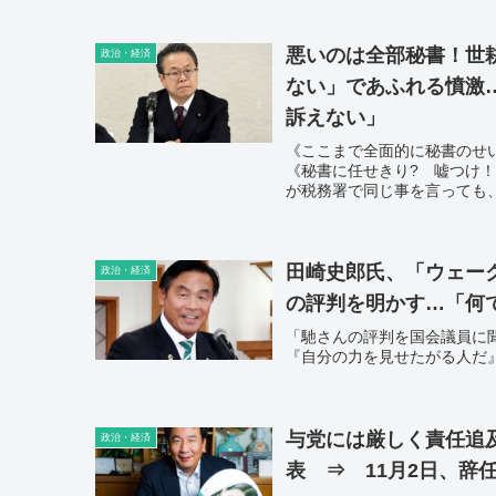
悪いのは全部秘書！世
政治・経済
ない」であふれる憤激
訴えない」
《ここまで全面的に秘書のせ
《秘書に任せきり? 嘘つけ！
が税務署で同じ事を言っても
ね。議員先生はよろしいこと
田崎史郎氏、「ウェー
政治・経済
の評判を明かす…「何
「馳さんの評判を国会議員に
『自分の力を見せたがる人だ
与党には厳しく責任追
政治・経済
表 ⇒ 11月2日、辞