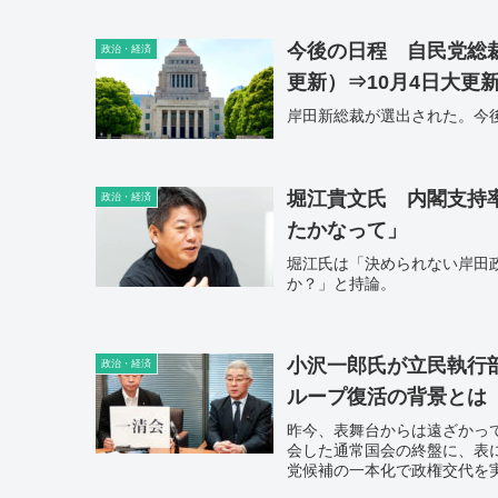
今後の日程 自民党総
政治・経済
更新）⇒10月4日大更
岸田新総裁が選出された。今
堀江貴文氏 内閣支持
政治・経済
たかなって」
堀江氏は「決められない岸田
か？」と持論。
小沢一郎氏が立民執行
政治・経済
ループ復活の背景とは
昨今、表舞台からは遠ざかって
会した通常国会の終盤に、表
党候補の一本化で政権交代を