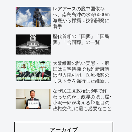
レアアースの脱中国依存
へ、南鳥島沖の水深6000m
海底から採掘…技術開発に
着手
歴代首相の「国葬」「国民
葬」「合同葬」の一覧
大阪維新の酷い実態・・府
民は自宅待機でも維新府議
は即入院可能、医療機関の
リストラを強行した維新、
公費で維新首長の飲み会を
なぜ民主党政権は3年で終
開催…
わったのか…政界の壊し屋･
小沢一郎が考える｢3度目の
政権交代｣に最も必要なこと
アーカイブ