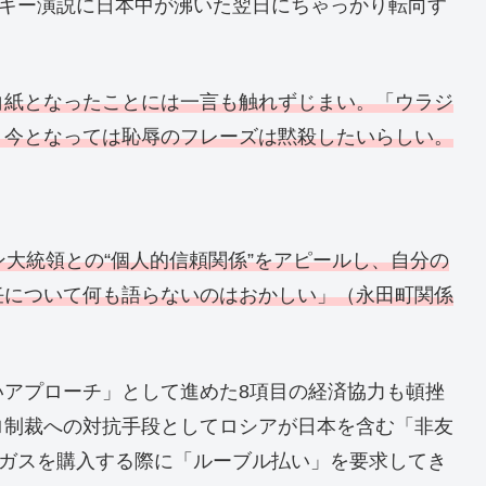
スキー演説に日本中が沸いた翌日にちゃっかり転向す
白紙となったことには一言も触れずじまい。「ウラジ
う今となっては恥辱のフレーズは黙殺したいらしい。
ン大統領との“個人的信頼関係”をアピールし、自分の
任について何も語らないのはおかしい」（永田町関係
いアプローチ」として進めた8項目の経済協力も頓挫
ロ制裁への対抗手段としてロシアが日本を含む「非友
然ガスを購入する際に「ルーブル払い」を要求してき