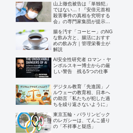
山上徹也被告は「単独犯」
ではない…！『安倍元首相
殺害事件の真相を究明する
会』の専門家集団が提示し
た「３つの根拠」
腸を汚す「コーヒー」のNG
な飲み方と、腸活におすす
めの飲み方｜管理栄養士が
解説
AI安全性研究者 ロマン・ヤ
ンポルスキー博士からの厳
しい警告 残る5つの仕事
デジタル教育「先進国」ノ
ルウェーの教育相、日本へ
の助言「私たちが犯した過
ちを繰り返さないように」
東京五輪・パラリンピック
のレガシーは、てんこ盛り
の「不祥事と疑惑」