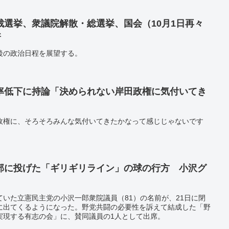
裁選挙、衆議院解散・総選挙、国会（10月1日再々
新
後の政治日程を展望する。
率低下に持論「決められない岸田政権に気付いてき
政権に、そろそろみんな気付いてきたかなって感じじゃないです
部に投げた「ギリギリライン」の球の行方 小沢グ
いた立憲民主党の小沢一郎衆院議員（81）の名前が、21日に閉
に出てくるようになった。野党共闘の必要性を訴えて結成した「野
実現する有志の会」に、賛同議員の1人として出席。