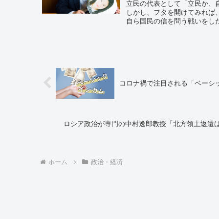
立民の代表として「立民か、
しかし、フタを開けてみれば
自ら国民の信を問う戦いをし
は変わるべき。代表選やるん
コロナ禍で注目される「ベーシ
ロシア政治が専門の中村逸郎教授「北方領土返還
ホーム
政治・経済