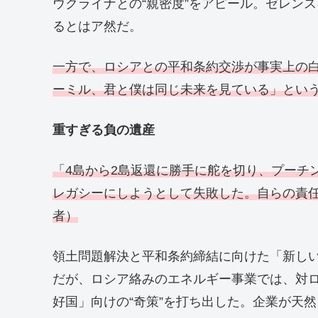
ウクライナとの“親密度”をアピール。ゼレン
るとはア然だ。
一方で、ロシアとの平和条約交渉が事実上の
ーミル、君と僕は同じ未来を見ている」とい
重すぎる負の遺産
「4島から2島返還に勝手に舵を切り、プーチ
レガシーにしようとして失敗した。自らの責
者）
領土問題解決と平和条約締結に向けた「新し
だが、ロシア絡みのエネルギー事業では、対
好国」向けの“奇策”を打ち出した。企業が天