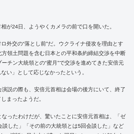
相が24日、ようやくカメラの前で口を開いた。
ロ外交の“落とし前”だ。ウクライナ侵攻を理由とす
北方領土問題を含む日本との平和条約締結交渉を中断
プーチン大統領との“蜜月”で交渉を進めてきた安倍元
れない」として応じなかったという。
会演説の際も、安倍元首相は会場の後方にいて、終了
てしまったようだ。
となったわけだが、驚いたことに安倍元首相は、「ゼ
に会談した」「その前の大統領とは5回会談した」など