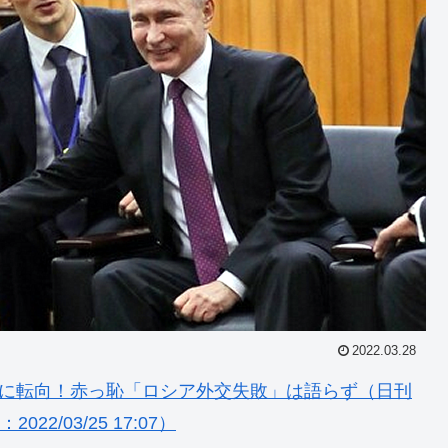
2022.03.28
”に転向！赤っ恥「ロシア外交失敗」は語らず（日刊
022/03/25 17:07）