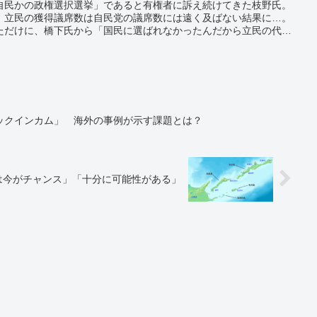
自民かの政権選択選挙」であると有権者に訴え続けてきた枝野氏。
、立民の獲得議席数は自民党の議席数には遠く及ばない結果に…。
ただけに、橋下氏から「国民に選ばれなかったんだから立民の代表
ですよね？」と厳しい追及を受けたが、枝野氏は責任を否定。
ックインカム」 海外の事例が示す課題とは？
は今がチャンス」「十分に可能性がある」