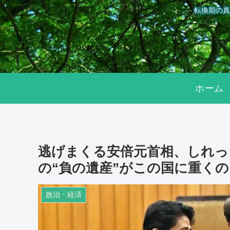
転換期の真
ホーム
逃げまくる安倍元首相、しれっ
の“負の遺産”がこの国に重く
政治・経済