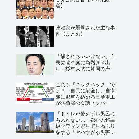
選】
政治家が襲撃された主な事
件【まとめ】
「騙されちゃいけない」自
民党改革案に痛烈ダメ出
し！杉村太蔵に賛同の声
これも「キックバック」で
は？ 自民に献金し、自衛
隊に戦車を納める三菱重工
が防衛省の会議メンバー
「トイレが使えずお風呂に
も入れない…」都心の超高
級タワマンが見て見ぬふり
をする「ヤバすぎる災害リ
スク」