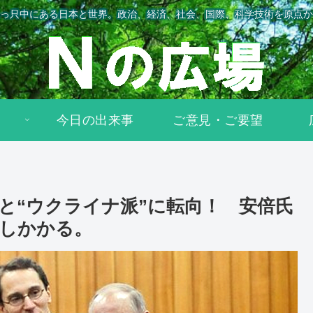
っ只中にある日本と世界。政治、経済、社会、国際、科学技術を原点か
今日の出来事
ご意見・ご要望
と“ウクライナ派”に転向！ 安倍氏
のしかかる。