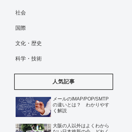
社会
国際
文化・歴史
科学・技術
人気記事
メールのIMAP/POP/SMTP
の違いとは？ わかりやす
く解説
大阪の人以外はよくわから
ない日本維新の会、どれく