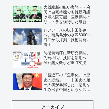
大阪維新の酷い実態・・府
民は自宅待機でも維新府議
は即入院可能、医療機関の
リストラを強行した維新、
公費で維新首長の飲み会を
レアアースの脱中国依存
開催…
へ、南鳥島沖の水深6000m
海底から採掘…技術開発に
着手
防衛装備庁に新研究機関、
先端の民生技術を活用へ…
AIや無人機など重点支援
「習近平の『皇帝化』は歴
史の必然」――中国史の第
一人者が暴露した「悪党を
生み出す中国というシステ
ム」
アーカイブ