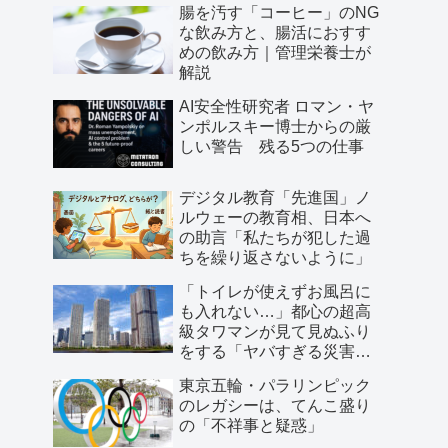
腸を汚す「コーヒー」のNG
な飲み方と、腸活におすす
めの飲み方｜管理栄養士が
解説
AI安全性研究者 ロマン・ヤ
ンポルスキー博士からの厳
しい警告 残る5つの仕事
デジタル教育「先進国」ノ
ルウェーの教育相、日本へ
の助言「私たちが犯した過
ちを繰り返さないように」
「トイレが使えずお風呂に
も入れない…」都心の超高
級タワマンが見て見ぬふり
をする「ヤバすぎる災害リ
スク」
東京五輪・パラリンピック
のレガシーは、てんこ盛り
の「不祥事と疑惑」