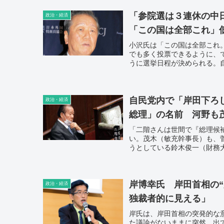
「参院選は３連休の中
政治・経済
「この国は全部これ」
小沢氏は「この国は全部これ
でも多く投票できるように、
うに選挙日程が決められる。
自民党内で「岸田下ろ
政治・経済
総理」の名前 河野も
「二階さんは世間で『総理候
い。茂木（敏充幹事長）も、
うとしている鈴木俊一（財務
岸博幸氏 岸田首相の
政治・経済
独裁者的に見える」
岸氏は、岸田首相の突発的な
た議論がないままに突然、出