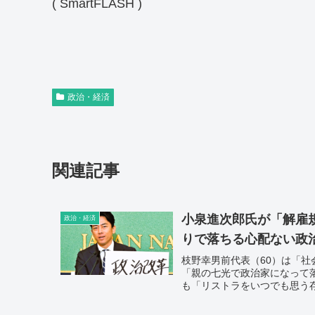
( SmartFLASH )
政治・経済
関連記事
小泉進次郎氏が「解雇
政治・経済
りで落ちる心配ない政
枝野幸男前代表（60）は「社
「親の七光で政治家になって
も「リストラをいつでも思う
る。