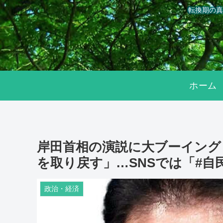
転換期の真
ホーム
岸田首相の演説に大ブーイング
を取り戻す」…SNSでは「#自
政治・経済