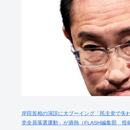
岸田首相の演説に大ブーイング「民主党で失われ
党全員落選運動」が過熱（FLASH編集部 投稿日：20