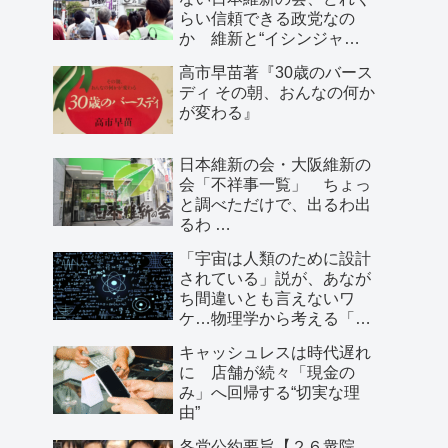
らい信頼できる政党なの
か 維新と“イシンジャ
ー”に批判的な大阪の人が語
高市早苗著『30歳のバース
る、大阪で起きていること
ディ その朝、おんなの何か
が変わる』
日本維新の会・大阪維新の
会「不祥事一覧」 ちょっ
と調べただけで、出るわ出
るわ …
「宇宙は人類のために設計
されている」説が、あなが
ち間違いとも言えないワ
ケ…物理学から考える「こ
の世界の存在理由」
キャッシュレスは時代遅れ
に 店舗が続々「現金の
み」へ回帰する“切実な理
由”
各党公約要旨【２６衆院