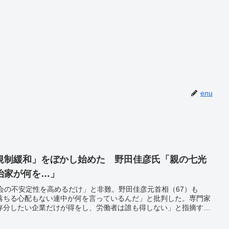
enu
規制緩和」をぼかし始めた 野田佳彦氏「親の七光
治家が何を…」
会の不安定性を高めるだけ」と非難。野田佳彦元首相（67）も
落ちる心配もない連中が何を言っているんだ」と批判した。専門家
存分したい企業だけが得をし、労働者は誰も得しない」と指摘す