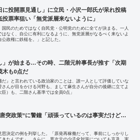
日に投開票見通し」に立民・小沢一郎氏が呆れ投稿
低投票率狙い「無党派層来ないように」
。国民のためではなく自民党・公明党のために全てが決まる。一人
ではなく、自公に有利になるように、無党派層がなるべく来ないよ
自公政権に鉄槌を。」と記した。
し」が始まる…その時、二階元幹事長が推す「次期
茂木も0点だ
補だ』と言われている政治家のことは、誰一人として評価していな
菅さんが目をかける河野も、まして麻生さんが自分の後継に立てよ
大臣）も、二階さん基準では全員0点」
“唐突政策”に警鐘「頑張っているのは事実だけど…
意思決定の例を列挙した。「原発再稼働だって、事前にしっかりし
てきたんです」。さらに、異次元の少子化対策についても言及。実