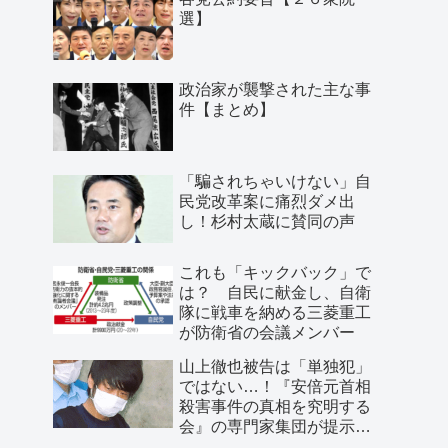
選】
政治家が襲撃された主な事
件【まとめ】
「騙されちゃいけない」自
民党改革案に痛烈ダメ出
し！杉村太蔵に賛同の声
これも「キックバック」で
は？ 自民に献金し、自衛
隊に戦車を納める三菱重工
が防衛省の会議メンバー
山上徹也被告は「単独犯」
ではない…！『安倍元首相
殺害事件の真相を究明する
会』の専門家集団が提示し
た「３つの根拠」