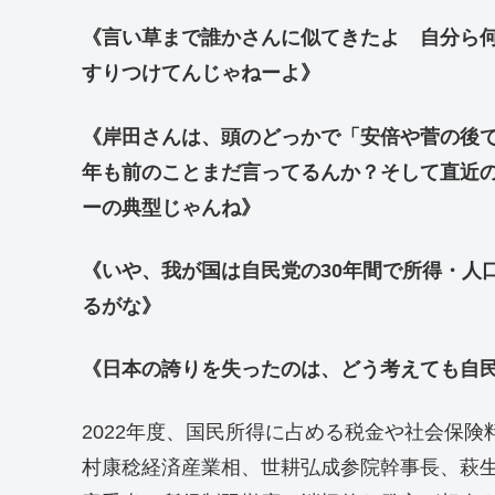
《言い草まで誰かさんに似てきたよ 自分ら
すりつけてんじゃねーよ》
《岸田さんは、頭のどっかで「安倍や菅の後で
年も前のことまだ言ってるんか？そして直近の
ーの典型じゃんね》
《いや、我が国は自民党の30年間で所得・人
るがな》
《日本の誇りを失ったのは、どう考えても自民
2022年度、国民所得に占める税金や社会保険
村康稔経済産業相、世耕弘成参院幹事長、萩