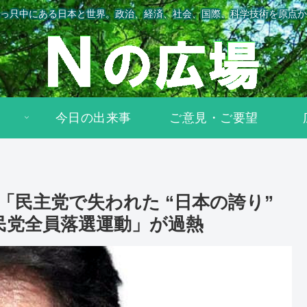
っ只中にある日本と世界。政治、経済、社会、国際、科学技術を原点か
今日の出来事
ご意見・ご要望
「民主党で失われた “日本の誇り”
民党全員落選運動」が過熱