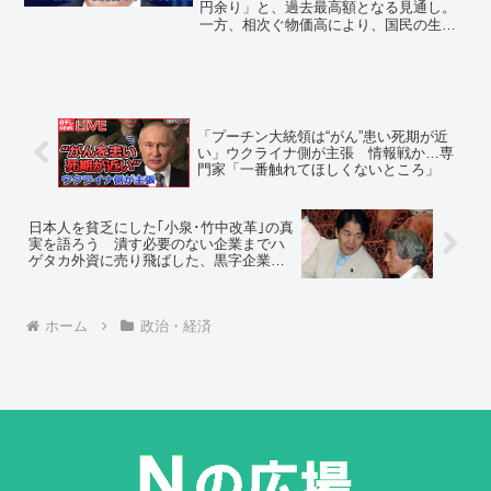
い」
円余り」と、過去最高額となる見通し。
一方、相次ぐ物価高により、国民の生活
は苦しい。それでも、岸田文雄首相はあ
くまで「増税」を目指しているようだ。
「プーチン大統領は“がん”患い死期が近
い」ウクライナ側が主張 情報戦か…専
門家「一番触れてほしくないところ」
日本人を貧乏にした｢小泉･竹中改革｣の真
実を語ろう 潰す必要のない企業までハ
ゲタカ外資に売り飛ばした、黒字企業が
次々とワナにはめられ潰された
ホーム
政治・経済