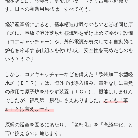
軽水炉とは、冷却材に水を用いる、つまり普通の原発で
す。日本の商業用原発は、すべてそう。
経済産業省によると、基本構造は既存のものとほぼ同じ原
子炉に、事故で溶け落ちた核燃料を受け止めて冷やす設備
（コアキャッチャー）や、外部電源が喪失しても自動的に
炉心を冷却する仕組みを付け加え、安全性を高めたものを
いうそうです。
しかし、コアキャッチャーなどを備えた「欧州加圧水型軽
水炉（ＥＰＲ）」は、海外では導入済み。電源なしに自然
の作用で原子炉を冷やす装置（ＩＣ）は、機能はしません
でしたが、福島第一原発にさえありました。
とても「革
新」とは言えません。
原発の延命を図るにあたり、「老朽化」を「高経年化」と
言い換えるのに通じます。