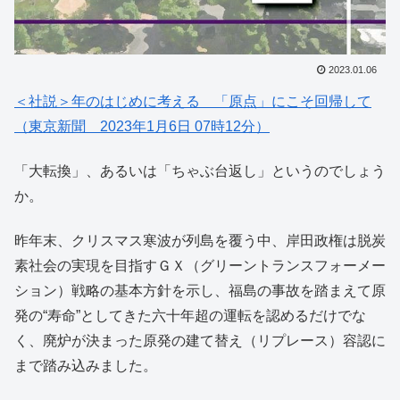
2023.01.06
＜社説＞年のはじめに考える 「原点」にこそ回帰して
（東京新聞 2023年1月6日 07時12分）
「大転換」、あるいは「ちゃぶ台返し」というのでしょう
か。
昨年末、クリスマス寒波が列島を覆う中、岸田政権は脱炭
素社会の実現を目指すＧＸ（グリーントランスフォーメー
ション）戦略の基本方針を示し、福島の事故を踏まえて原
発の“寿命”としてきた六十年超の運転を認めるだけでな
く、廃炉が決まった原発の建て替え（リプレース）容認に
まで踏み込みました。