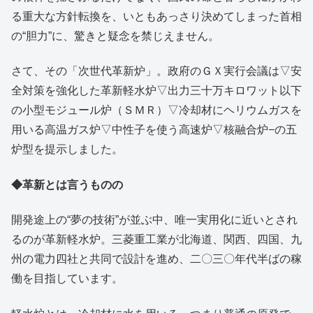
る重大な方針転換を、いともあっさり決めてしまった首相
の“胆力”に、驚きと疑念を禁じえません。
さて、その「次世代革新炉」。政府のＧＸ実行会議は▽安
全対策を強化した革新軽水炉▽出力三十万キロワット以下
の小型モジュール炉（ＳＭＲ）▽冷却材にヘリウムガスを
用いる高温ガス炉▽中性子を使う高速炉▽核融合炉−の五
炉型を提示しました。
◆革新とは言うものの
開発途上の“夢の技術”が並ぶ中、唯一実用化に近いとされ
るのが革新軽水炉。三菱重工業が北海道、関西、四国、九
州の電力四社と共同で設計を進め、二〇三〇年代半ばの稼
働を目指しています。