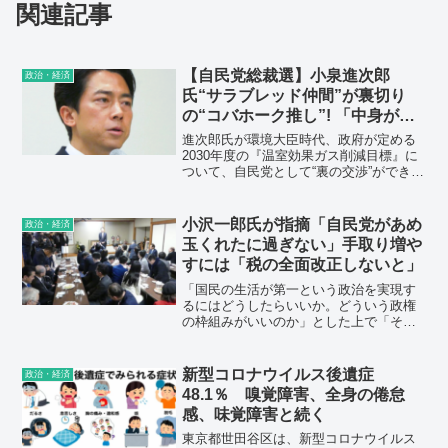
関連記事
【自民党総裁選】小泉進次郎
政治・経済
氏“サラブレッド仲間”が裏切り
の“コバホーク推し”! 「中身がな
い」と盟友を失望させた環境相時
進次郎氏が環境大臣時代、政府が定める
代の「発言」
2030年度の『温室効果ガス削減目標』に
ついて、自民党として“裏の交渉”ができ
ず、『（46％という）目標値が、おぼろ
げながら浮かんできた』と発言したあた
りで、福田氏は周囲に『中身のない人間
小沢一郎氏が指摘「自民党があめ
政治・経済
だった』と語り、距離を置くようになっ
玉くれたに過ぎない」手取り増や
たそうです。
すには「税の全面改正しないと」
「国民の生活が第一という政治を実現す
るにはどうしたらいいか。どういう政権
の枠組みがいいのか」とした上で「その
都度、1つ1つ、枝葉末節のおみやげをも
らって喜んでいればそれでいいというの
では、到底、議会制民主主義の機能を果
新型コロナウイルス後遺症
政治・経済
たしたとはいえない」と述べた。
48.1％ 嗅覚障害、全身の倦怠
感、味覚障害と続く
東京都世田谷区は、新型コロナウイルス