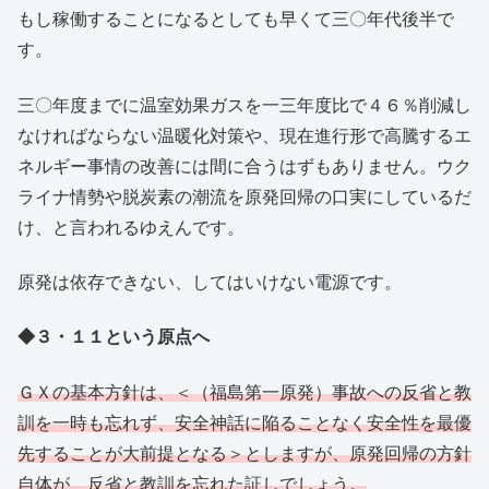
もし稼働することになるとしても早くて三〇年代後半で
す。
三〇年度までに温室効果ガスを一三年度比で４６％削減し
なければならない温暖化対策や、現在進行形で高騰するエ
ネルギー事情の改善には間に合うはずもありません。ウク
ライナ情勢や脱炭素の潮流を原発回帰の口実にしているだ
け、と言われるゆえんです。
原発は依存できない、してはいけない電源です。
◆３・１１という原点へ
ＧＸの基本方針は、＜（福島第一原発）事故への反省と教
訓を一時も忘れず、安全神話に陥ることなく安全性を最優
先することが大前提となる＞としますが、原発回帰の方針
自体が、反省と教訓を忘れた証しでしょう。