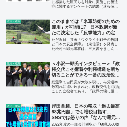
に感染した区民らを対象に実施した後遺
症に関するアンケートの結果（速報値）
を公表した。対象となった8959人のうち
有効回答は3710人で、そのうち1786人が
後遺症があると回答した。症状で最も多
このままでは「米軍防衛のための
政治・経済
かったのは嗅覚障害だった。
運用」が可能に⁉ 日本政府が新
たに決定した「反撃能力」の定義
と問題点
ただ近日、共著「ウクライナ戦争の教訓
と日本の安全保障」（東信堂）を発表し
た松村五郎元陸将は、三文書をきちんと
読み込んだうえで、具体的な問題提起を
すべきだと指摘する。国家安保戦略だけ
でも、その表現から、政府の思惑と問題
＜小沢一郎氏インタビュー＞「政
政治・経済
点が浮かび上がってくるからだ。
権交代こそ癒着や利権構造を断ち
切ることができる一番の政治改
革」「舞台裏で工作を仕掛けられ
総選挙で自民党が大敗を喫し、与党過半
る政治家がいない。僕がまた本格
数割れに追い込まれた。政権交代を2度起
こした立役者であり、「政界の壊し屋」
的に動かざるを得ないかもしれな
の異名を持つ小沢一郎・衆院議員（82）
い」
だ。“3度目”への道筋があるのか、どう動
くつもりなのか、フリージャーナリス
岸田首相、日本の税収「過去最高
政治・経済
ト・城本勝氏が問うた。
68兆円超」でも増税目指す…
SNSでは怒りの声「なんで還元し
ない？」「国民の敵としか思えな
2022年度の一般会計税収が「68兆3500億