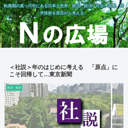
転換期の真っ只中にある日本と世界。政治、経済、社会、国際、科
学技術を原点から考える。
＜社説＞年のはじめに考える 「原点」に
こそ回帰して…東京新聞
政治・経済