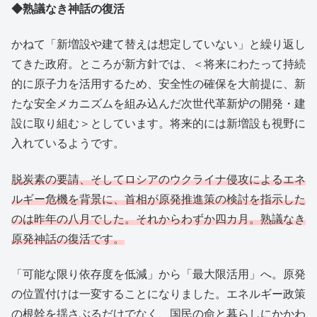
◆熟議なき神話の復活
かねて「新増設や建て替えは想定していない」と繰り返し
てきた政府。ところが新方針では、＜将来にわたって持続
的に原子力を活用するため、安全性の確保を大前提に、新
たな安全メカニズムを組み込んだ次世代革新炉の開発・建
設に取り組む＞としています。将来的には新増設も視野に
入れているようです。
脱炭素の要請、そしてロシアのウクライナ侵攻によるエネ
ルギー危機を背景に、首相が原発推進策の検討を指示した
のは昨年の八月でした。それからわずか四カ月。熟議なき
原発神話の復活です。
「可能な限り依存度を低減」から「最大限活用」へ。原発
の位置付けは一変することになりました。エネルギー政策
の根幹を揺さぶるだけでなく、国民の命と暮らしにかかわ