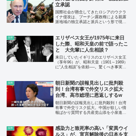
立承認
国際社会が懸念してきたロシアのウクラ
イナ侵攻は、プーチン露政権による親露
派地域の独立承認と派兵という形で現実
のものとなる。プーチン政権は2014年以
降、ウクライナ東部紛争で親露派武装勢
力を軍事支援してきたが、今後は露正規
エリザベス女王が1975年に来日
国際
軍が直接介入する。ロシアがウクライナ
した際、昭和天皇の前で語ったこ
を侵略し、武力で欧州の国境線を変更す
と 大先輩に人生相談？
る構図が鮮明になった。
来日していたイギリスのエリザベス女王
（享年96）が、昭和天皇（1901～1989）
に“人生相談”を依頼──。驚くべき事実
が、一人のジャーナリストによって発掘
されていた。
朝日新聞の誤報見出しに批判殺
国際
到！台湾有事で外交リスク拡大
台湾、高市総理に恩返しするw
朝日新聞の誤報見出しに批判殺到！台湾
有事で外交リスク拡大。中国が欲しい情
報ばかり質問する共産党山添を小泉進次
郎が一蹴！ 台湾、高市総理にとんでも
ない恩返しするw
感染力と致死率の高い「変異ウイ
国際
ルス」が、宣言解除後の日本を支