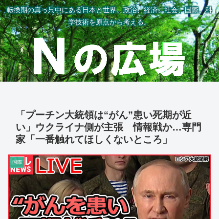
転換期の真っ只中にある日本と世界。政治、経済、社会、国際、科
学技術を原点から考える。
「プーチン大統領は“がん”患い死期が近
い」ウクライナ側が主張 情報戦か…専門
家「一番触れてほしくないところ」
国際