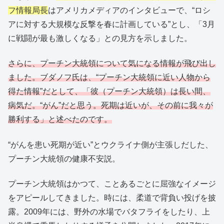
フ情報局長
はアメリカメディアのインタビューで、“ロシ
アに対する大規模な反撃を春に計画している”とし、「3月
に戦闘が最も激しくなる」との見方を示しました。
さらに、プーチン大統領について気になる情報が飛び出し
ました。ブダノフ氏は、“プーチン大統領に近い人物から
得た情報”だとして、「彼（プーチン大統領）は長い間、
病気だ。“がん”だと思う。死期は近いが、その前に我々が
勝利する」と述べたのです。
“がんを患い死期が近い”とウクライナ側が主張しだした、
プーチン大統領の健康不安説。
プーチン大統領はかつて、ことあるごとに屈強なイメージ
をアピールしてきました。時には、柔道で背負い投げを披
露。2009年には、野外の水場でバタフライをしたり、上