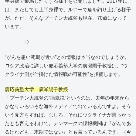
半身裸で乗馬したりする様子を公開しました。2017年に
は、またしても上半身裸で、ルアーで魚を釣り上げる様子
が。ただ、そんなプーチン大統領も現在、70歳になって
います。
◇
“がんを患い死期が近い”との情報は本当なのでしょうか。
ロシア政治に詳しい慶応義塾大学の廣瀬陽子教授は、“ウ
クライナ側が仕掛けた情報戦の可能性”を指摘します。
慶応義塾大学 廣瀬陽子教授
「プーチン大統領の“病気説”というのは、去年の年末から
かなりいろいろな海外メディアで出ているんですよ。そう
いう見方をすれば、むしろ、それにウクライナが乗っかっ
たとも言えるわけで。デンマークの諜報機関は『がんであ
るけれども、末期ではない』とも言っているんです。（今