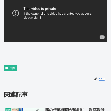
国際
enu
関連記事
露の侵略構図が鮮明に 親露派独
国際