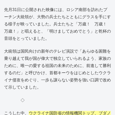
先月31日に公開された映像には、ロシア南部を訪れたプ
ーチン大統領が、大勢の兵士たちとともにグラスを手にす
る様子が映っていました。兵士たちと「万歳！ 万歳！
万歳！」と唱えると、「明けましておめでとう」と乾杯の
音頭をとっていました。
大統領は国民向けの新年のテレビ演説で「あらゆる困難を
乗り越えて我が国が偉大で独立していられるよう、家族の
ために、唯一の愛する祖国の未来のために、前進して勝利
するのだ」と呼びかけ、首都キーウをはじめとしたウクラ
イナ侵攻をめぐり、一歩も譲らない姿勢を強い口調で改め
て示していました。
◇
こうした中、
ウクライナ国防省の情報機関トップ、ブダノ