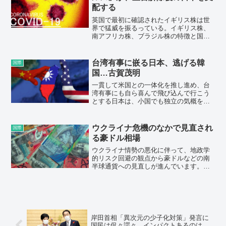
配する
英国で最初に確認されたイギリス株は世
界で猛威を振るっている。イギリス株、
南アフリカ株、ブラジル株の特徴と国内
での感染拡大状況を整理した。英国はワ
クチン接種が進み、感染拡大が沈静化し
つつある。他方、フランスやドイツでは
台湾有事に嵌る日本、逃げる韓
国際
イギリス株が70％、イタリアでは50％以
国…古賀茂明
上を占めており、第3波をつくっている。
一貫して米国との一体化を推し進め、台
湾有事にも自ら喜んで飛び込んで行こう
とする日本は、小国でも独立の気概を持
ち知恵を絞る韓国の生き方を「対中弱腰
外交」と馬鹿にするのではなく、日本に
とって学ぶべき点はないか、より深く考
ウクライナ危機のなかで見直され
国際
察すべきだと思う。
る豪ドル相場
ウクライナ情勢の悪化に伴って、地政学
的リスク回避の観点から豪ドルなどの南
半球通貨への見直しが進んでいます。資
源国の豪州は主要国で広がる「資源の脱
ロシア化」の恩恵を受ける可能性があり
そうです。資源高により豪州と日本の貿
易収支格差が拡大しており、貿易取引に
よる実需面から豪ドル高・円安圧力が生
まれやすい環境となっています。今後は
岸田首相「異次元の少子化対策」発言に
豪州準備銀行の金融政策に市場の焦点が
国民は侃々諤々 インパクトあるのは