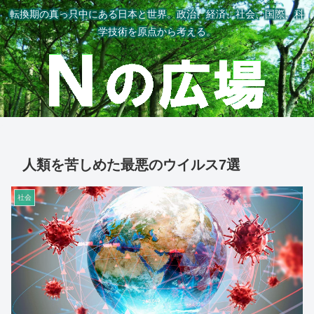
転換期の真っ只中にある日本と世界。政治、経済、社会、国際、科
学技術を原点から考える。
人類を苦しめた最悪のウイルス7選
社会