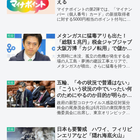
える
マイナポイントの第2弾では、「マイナン
バー（個人番号）カード」の新規取得者
に対する5000円相当のポイント付与に加
えて、健康保険証として新たに利用申し
込みをした人に対する7500円相当のポイ
ント付与と、公金受取口座を登録した人
メタンガスに猛毒アリも出た！
社会
に対する7500円相当のポイント付与が行
「総額１兆円」税金ジャブジャブ
われる。
大阪万博「カジノ転用」で儲かる
企業
大雨時に水没、孤立の危機が発生する会
場の人工島・夢洲の建設工事エリアで、
メタンガスが噴出。さらに猛毒を持つ
「ヒアリ」まで、大量に発見されたの
だ。建築資材や人件費の高騰で、パビリ
オン建設の簡易移行も相次いでいる。
五輪、「今の状況で普通はない」
社会
「こういう状況の中でいったい何
のためにやるのか目的が明らかに
なっていない」（尾身茂会長）
政府の新型コロナウイルス感染症対策分
科会の尾身茂会長は6月2日の衆院厚生労
働委員会に出席し、東京オリンピック開
催について、「今の状況で普通は（開催
は）ないが、やるということなら、開催
規模をできるだけ小さくし、管理体制を
日本も要警戒 ハワイ、フィリピ
社会
できるだけ強化するのが主催する人の義
ンエリアなど「隠れ海底火山」
務だ」と主張した。尾身氏の発言は与野