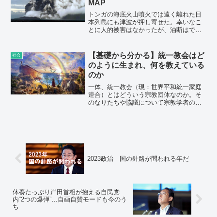
MAP
党に波紋を広げている。
トンガの海底火山噴火では遠く離れた日
本列島にも津波が押し寄せた。幸いなこ
とに人的被害はなかったが、油断はでき
ない。日本により甚大な被害を及ぼす海
底火山が世界のいたるところにあるから
だ。日本に100万年以内にできた火山は
【基礎から分かる】統一教会はど
社会
300ほどあり、これら全てに噴火リスクが
のように生まれ、何を教えている
あると考えなければならない。海底火山
のか
についての詳しい観測データはほとんど
存在せず、どこがいつ噴火するか誰も分
一体、統一教会（現：世界平和統一家庭
からない状況だ。
連合）とはどういう宗教団体なのか。そ
のなりたちや協議について宗教学者の櫻
井義秀氏の著書『霊と金―スピリチュア
ル・ビジネスの構造―』をもとに見てみ
よう（以下、引用はすべて同書第2章「統
一教会と霊感商法」より・記述はすべて
同書刊行時＝2009年のものです）。
2023政治 国の針路が問われる年だ
休養たっぷり岸田首相が抱える自民党
内“2つの爆弾”…自画自賛モードも今のう
ち