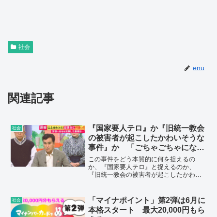
社会
enu
関連記事
『国家要人テロ』か『旧統一教会
社会
の被害者が起こしたかわいそうな
事件』か 「ごちゃごちゃになっ
てはいけない」石原良純さん 安
この事件をどう本質的に何を捉えるの
倍元総理銃撃事件
か、『国家要人テロ』と捉えるのか、
『旧統一教会の被害者が起こしたかわい
そうな事件』と捉えるのか。そこがごち
ゃごちゃになっては決していけない。
「マイナポイント」第2弾は6月に
社会
本格スタート 最大20,000円もら