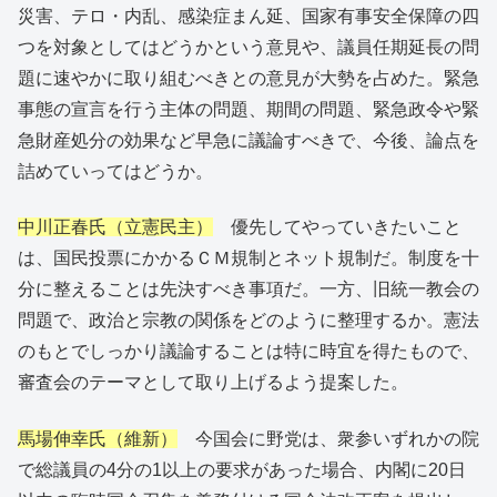
災害、テロ・内乱、感染症まん延、国家有事安全保障の四
つを対象としてはどうかという意見や、議員任期延長の問
題に速やかに取り組むべきとの意見が大勢を占めた。緊急
事態の宣言を行う主体の問題、期間の問題、緊急政令や緊
急財産処分の効果など早急に議論すべきで、今後、論点を
詰めていってはどうか。
中川正春氏（立憲民主）
優先してやっていきたいこと
は、国民投票にかかるＣＭ規制とネット規制だ。制度を十
分に整えることは先決すべき事項だ。一方、旧統一教会の
問題で、政治と宗教の関係をどのように整理するか。憲法
のもとでしっかり議論することは特に時宜を得たもので、
審査会のテーマとして取り上げるよう提案した。
馬場伸幸氏（維新）
今国会に野党は、衆参いずれかの院
で総議員の4分の1以上の要求があった場合、内閣に20日