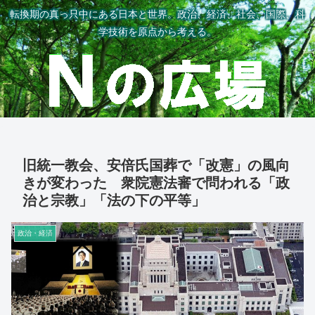
転換期の真っ只中にある日本と世界。政治、経済、社会、国際、科
学技術を原点から考える。
旧統一教会、安倍氏国葬で「改憲」の風向
きが変わった 衆院憲法審で問われる「政
治と宗教」「法の下の平等」
政治・経済