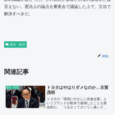
言えない。憲法上の論点を審査会で議論した上で、立法で
解決すべきだ。
政治・経済
enu
関連記事
トヨタはやはりダメなのか…古賀
政治・経済
茂明
トヨタの「環境にやさしい先進企業」と
いうブランドが欧米で崩壊したことも致
命的だ。「うるさくてガソリン臭いクル
マがいい」という豊田章男会長の迷言も