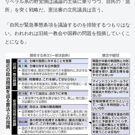
リベラル系の野党側は議論の土俵に乗りつつ、自民の「急
所」を突く戦略だ。憲法審の立民議員は言う。
「自民が緊急事態条項を議論するのを排除するつもりはな
い。われわれは旧統一教会や国葬の問題を指摘していくこ
とになる」