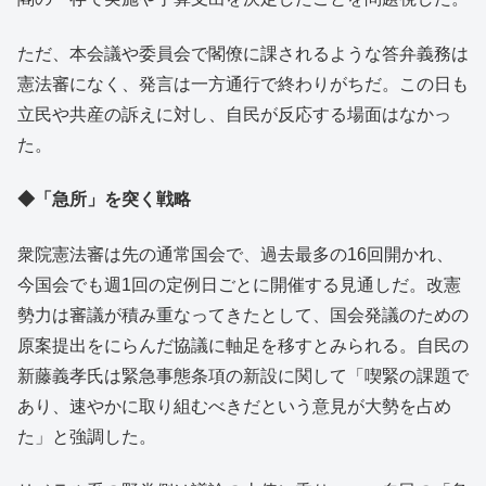
ただ、本会議や委員会で閣僚に課されるような答弁義務は
憲法審になく、発言は一方通行で終わりがちだ。この日も
立民や共産の訴えに対し、自民が反応する場面はなかっ
た。
◆「急所」を突く戦略
衆院憲法審は先の通常国会で、過去最多の16回開かれ、
今国会でも週1回の定例日ごとに開催する見通しだ。改憲
勢力は審議が積み重なってきたとして、国会発議のための
原案提出をにらんだ協議に軸足を移すとみられる。自民の
新藤義孝氏は緊急事態条項の新設に関して「喫緊の課題で
あり、速やかに取り組むべきだという意見が大勢を占め
た」と強調した。