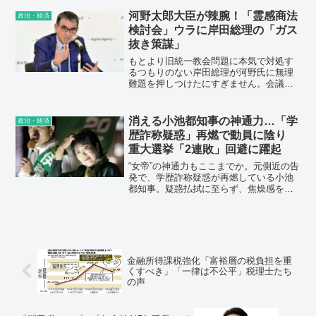
朝日のコメンテーター玉川徹氏の2人はそ
の代表格だ。日本の場合、降伏相手がア
河野太郎大臣が辣腕！「霊感商法
政治・経済
メリカだったからよかったが、ソ連だっ
検討会」ウラに岸田総理の「ガス
たら、傀儡政権を作ったのち、日本人の
抜き策謀」
半分ほどをシベリアに強制移住させたあ
と、ロシア人を入れて日本本土を支配し
もとより旧統一教会問題に本気で対処す
ただろう。つまり、国を奪われていたの
るつもりのない岸田総理が河野氏に無理
だ。
難題を押しつけたにすぎません。会議は
この先どう転ぶか見当もつきません。岸
田総理としては、旧統一教会問題と相討
ちするのを願っているのです。
消える小池都知事の神通力…「学
政治・経済
歴詐称疑惑」再燃で動員に陰り
重大選挙「2連敗」回避に躍起
“女帝”の神通力もここまでか。元側近の告
発で、学歴詐称疑惑が再燃している小池
都知事。疑惑払拭に至らず、焦燥感を募
らせている。2020年の都知事選直前にエ
ジプトのカイロ大学が小池氏の卒業を証
明する声明文を公表したが、元側近の小
島敏郎氏は声明文について「小池知事が
作成に関与した」と告発。
金融所得課税強化「富裕層の税負担を重
くすべき」「一律は不公平」税理士たち
の声