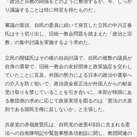
「政治と宗教の関係をどのように整理するか。今、しっか
り議論することは特に時宜を得たものだ」
審議の冒頭、自民の委員に続いて発言した立民の中川正春
氏はそう切り出し、旧統一教会問題を踏まえた「政治と宗
教」の集中討議を実施するよう求めた。
立民の階猛氏はその後の自由討議で、自民の複数の議員が
自身の選挙で、旧統一教会の友好団体と政策協定を交わし
ていたことに言及。外国の勢力による日本の政治や選挙へ
の介入を防ぐ狙いで、政治資金規正法が外国人からの献金
受け取りを禁じていることを引き合いに、本部が韓国にあ
る教団側の求めに応じて政策実現を図るのは「憲法の大原
則である国民主権に反しないか」と主張した。
共産党の赤嶺政賢氏は、自民党の改憲4項目に含まれる憲
法への自衛隊明記や緊急事態条項創設に関し、教団関連の