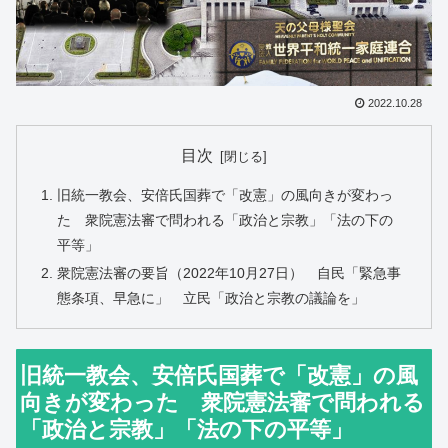
2022.10.28
目次
旧統一教会、安倍氏国葬で「改憲」の風向きが変わっ
た 衆院憲法審で問われる「政治と宗教」「法の下の
平等」
衆院憲法審の要旨（2022年10月27日） 自民「緊急事
態条項、早急に」 立民「政治と宗教の議論を」
旧統一教会、安倍氏国葬で「改憲」の風
向きが変わった 衆院憲法審で問われる
「政治と宗教」「法の下の平等」