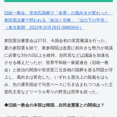
旧統一教会、安倍氏国葬で「改憲」の風向きが変わった
衆院憲法審で問われる「政治と宗教」「法の下の平等」
（東京新聞 2022年10月28日 06時00分）
衆院憲法審査会は27日、今国会初の実質審議を行った。
夏の参院選を経て、衆参両院は改憲に前向きな勢力が発議
に必要な3分の2以上を維持。自民党などは議論を加速化
させる構えだったが、世界平和統一家庭連合（旧統一教
会）と政治の関係や安倍晋三元首相の国葬を巡る問題が浮
上し、風向きは変化した。いずれも憲法上の疑義をはら
み、先の通常国会で与党ペースに引き込まれつつあった立
憲民主党などリベラル寄りの野党は照準を絞った。
◆旧統一教会の本部は韓国…自民改憲案との関係は？