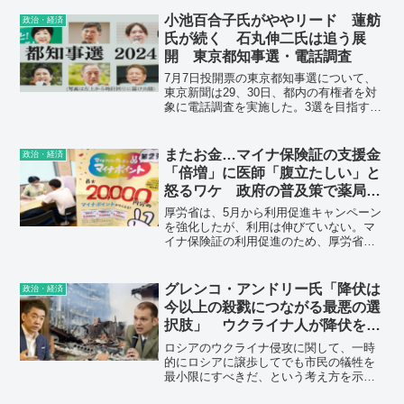
あり、欧米では時代に取り残された企業
というイメージが漂うトヨタのEVに期待
小池百合子氏がややリード 蓮舫
政治・経済
する者はいない。
氏が続く 石丸伸二氏は追う展
開 東京都知事選・電話調査
7月7日投開票の東京都知事選について、
東京新聞は29、30日、都内の有権者を対
象に電話調査を実施した。3選を目指す現
職の小池百合子氏（71）がややリード、
前参院議員の蓮舫氏（56）が続き、前広
島県安芸高田市長の石丸伸二氏（41）が
またお金…マイナ保険証の支援金
政治・経済
追う展開となっている。
「倍増」に医師「腹立たしい」と
怒るワケ 政府の普及策で薬局の
窓口混乱も
厚労省は、5月から利用促進キャンペーン
を強化したが、利用は伸びていない。マ
イナ保険証の利用促進のため、厚労省
は、支援金の上限を現行の倍に引き上
げ、病院は40万円、薬局や診療所は20万
円にする方針を報告した。
グレンコ・アンドリー氏「降伏は
政治・経済
今以上の殺戮につながる最悪の選
択肢」 ウクライナ人が降伏をし
ない理由、橋下徹氏や玉川徹氏に
ロシアのウクライナ侵攻に関して、一時
は理解不能
的にロシアに譲歩してでも市民の犠牲を
最小限にすべきだ、という考え方を示す
人がいる。橋下徹元大阪府知事とテレビ