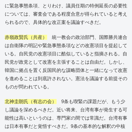
に緊急事態条項、とりわけ、議員任期の特例延長の必要性
については、審査会である程度合意が得られていると考え
られるので、具体的な改正案を議論すべきだ。
赤嶺政賢氏（共産）
統一教会の政治部門、国際勝共連合
は自衛隊の明記や緊急事態条項などの改憲項目を提起して
いる。自民党の改憲項目に酷似していると指摘される。自
民党が政党として改憲を主張することは自由だ。しかし、
韓国に拠点を置く反国民的な謀略団体と一緒になって改憲
を進めることは到底許されない。憲法を議論する前提その
ものが問われている。
北神圭朗氏（有志の会）
9条も喫緊の課題だが、もう少
し議論を深めるべきだ。近い将来、台湾有事が発生する可
能性は高いというのは、専門家の間では常識だ。台湾有事
は日本有事だと覚悟すべきだ。9条の基本的な解釈の中核