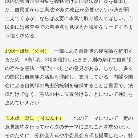
以内の臨時国会召集を義務付ける国会法改正案を提出し
た。自民党からは憲法53条の改正が必要だという声が聞
こえてくるが、ならば改憲に本気で取り組んでほしい。自
民党には審査会での着地点を見据えた議論をリードするよ
う強く求める。
北側一雄氏（公明）
一部にある自衛隊の違憲論を解消す
るため、9条1項、2項を維持したまま、別の条項で自衛隊
の存在を憲法上明記すべしとの意見がある。しかし、多く
の国民は自衛隊の活動を理解し、支持している。内閣や国
会による自衛隊の民主的統制を確保することは重要で、法
律だけでなく、憲法の中に位置付けることについて検討を
進めていきたい。
玉木雄一郎氏（国民民主）
一つのテーマについて一定の
意見集約を行ってから次のテーマに進むことを求めたい。
そのために、分科会方式や小委員会方式も提案したい。特