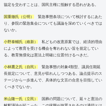
協定を交わすことは、国民主権に抵触する恐れがある。
国重徹氏（公明）
緊急事態条項について検討するにあた
り、参院の緊急集会についても議論を深めていくべきでは
ないか。
小野泰輔氏（維新）
私どもの改憲原案では、経済的理由
によって教育を受ける機会を奪われない旨を規定してい
る。教育無償化は憲法上明確に位置付けるべきだ。
小林鷹之氏（自民）
緊急事態の対象4類型、議員任期延
長規定について、意見が収れんしつつある。論点提示のス
テージから一歩進んで、具体的な文言の合意を目指してい
くべきでないか。
米山隆一氏（立民）
国葬の問題について、延々と憲法の
解釈議論が起こった。この状態が放置されるのは適切とは