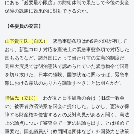
にある「必要最小限度」の防衛体制で果たして今後の安全
保障の課題に効果的に対処できるのか。
【各委員の発言】
山下貴司氏（自民）
緊急事態条項は約9割の国が有して
おり、新型コロナ対応を憲法上の緊急事態条項で対応した
国もあるなど、諸外国にとって当たり前の立憲的制度だ。
関東大震災では明治憲法で認められていた緊急勅令で国難
を切り抜けた。日本の経験、国際状況に照らせば、緊急事
態における憲法のあり方を議論すべきことは明らかだ。
階猛氏（立民）
わが党と日本維新の会は（旧統一教会
の）被害者救済法案を国会に提出した。しかし、憲法が保
障する財産権を侵害するとの反対意見があると聞く。憲法
上の論点について審査会で一定の結論を出すことは極めて
重要だ。国会議員が（教団関連団体など）外国勢力と政策