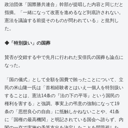
政治団体「国際勝共連合」幹部が提唱した内容と同じだと
指摘。「一緒になって改憲を進めるなど到底許されない。
憲法を議論する前提そのものが問われている」と批判し
た。
◆「特別扱い」の国葬
賛否が交錯する中で先月に行われた安倍氏の国葬も論点に
なった。
「国の儀式」として全額を国費で賄ったことについて、立
民の米山隆一氏は「首相経験者とはいえ一個人を特別扱い
することは、憲法14条の『法の下の平等』という国民の
権利を害する」と強調。事実上の弔意の強制になって19
条の「思想良心の自由」に抵触しかねないことや、41条
に「国権の最高機関」と明記されている国会へ諮らず、内
閣の一存で実施や予算支出を決定したことを問題視した。