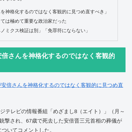
んを神格化するのではなく客観的に見つめ直すべき」
しては極めて重要な政治家だった
ベノミクス検証は別」「免罪符にならない」
安倍さんを神格化するのではなく客観的
が安倍さんを神格化するのではなく客観的に見つめ直
フジテレビの情報番組「めざまし8（エイト）」（月～
に銃撃され、67歳で死去した安倍晋三元首相の葬儀が
についてコメントした。