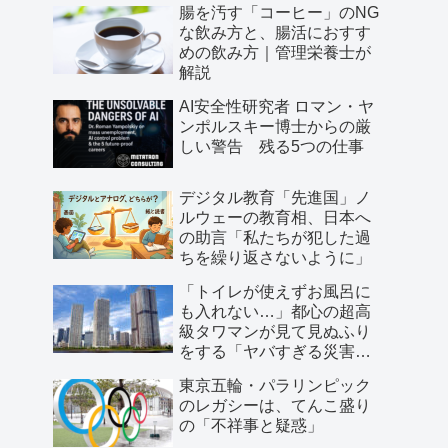
腸を汚す「コーヒー」のNG
な飲み方と、腸活におすす
めの飲み方｜管理栄養士が
解説
AI安全性研究者 ロマン・ヤ
ンポルスキー博士からの厳
しい警告 残る5つの仕事
デジタル教育「先進国」ノ
ルウェーの教育相、日本へ
の助言「私たちが犯した過
ちを繰り返さないように」
「トイレが使えずお風呂に
も入れない…」都心の超高
級タワマンが見て見ぬふり
をする「ヤバすぎる災害リ
スク」
東京五輪・パラリンピック
のレガシーは、てんこ盛り
の「不祥事と疑惑」