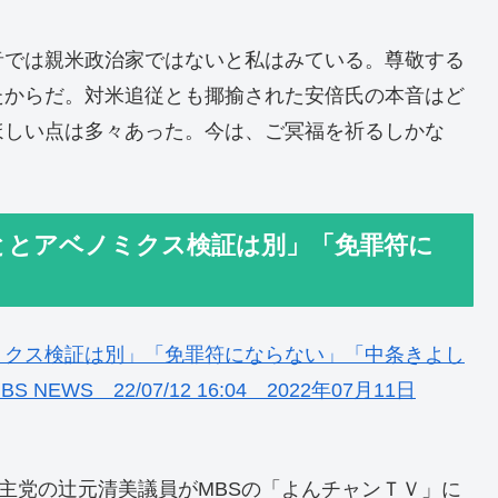
音では親米政治家ではないと私はみている。尊敬する
たからだ。対米追従とも揶揄された安倍氏の本音はど
ほしい点は多々あった。今は、ご冥福を祈るしかな
ととアベノミクス検証は別」「免罪符に
ミクス検証は別」「免罪符にならない」「中条きよし
S 22/07/12 16:04 2022年07月11日
民主党の辻元清美議員がMBSの「よんチャンＴＶ」に