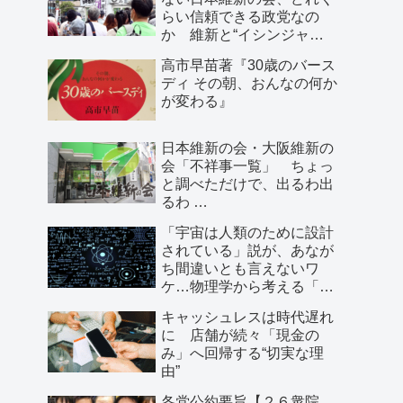
らい信頼できる政党なの
か 維新と“イシンジャ
ー”に批判的な大阪の人が語
高市早苗著『30歳のバース
る、大阪で起きていること
ディ その朝、おんなの何か
が変わる』
日本維新の会・大阪維新の
会「不祥事一覧」 ちょっ
と調べただけで、出るわ出
るわ …
「宇宙は人類のために設計
されている」説が、あなが
ち間違いとも言えないワ
ケ…物理学から考える「こ
の世界の存在理由」
キャッシュレスは時代遅れ
に 店舗が続々「現金の
み」へ回帰する“切実な理
由”
各党公約要旨【２６衆院