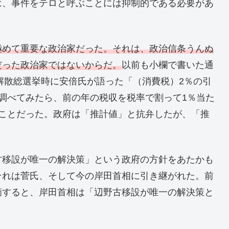
は、事件をテロと呼ぶことには抑制的である必要があ
極めて重要な政治家だった。それは、政治信条うんぬ
だった政治家ではないからだ。
以前も小欄で書いた通
の解散総選挙時に安倍氏が語った「（消費税）2％の引
調べてみたら、前の年の税収を税率で割って1％当た
のことだった。政府は「推計値」と抗弁したが、「推
古移設が唯一の解決策」という政府の方針をあたかも
それは菅氏、そして今の岸田首相に引き継がれた。前
摘すると、岸田首相は「辺野古移設が唯一の解決策と