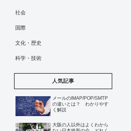
社会
国際
文化・歴史
科学・技術
人気記事
メールのIMAP/POP/SMTP
の違いとは？ わかりやす
く解説
大阪の人以外はよくわから
ない日本維新の会、どれく