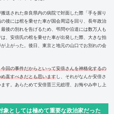
が搬送された奈良県内の病院で対面した際「手を握り
儀の後には棺を乗せた車が国会周辺を回り、長年政治
。最後の別れを告げるため、弔問や沿道には数万人も
では、安倍氏の棺を乗せた車が出発した際、大きな拍
声が上がった。後日、東京と地元の山口でお別れの会
、今回の事件だからといって安倍さんを神格化するの
つめ直すべきだとも思います
し、それがなんか安倍さ
います。あらためて安倍晋三元総理、お悔やみ申し上
対象としては極めて重要な政治家だった