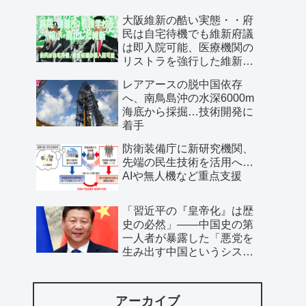
大阪維新の酷い実態・・府
民は自宅待機でも維新府議
は即入院可能、医療機関の
リストラを強行した維新、
公費で維新首長の飲み会を
レアアースの脱中国依存
開催…
へ、南鳥島沖の水深6000m
海底から採掘…技術開発に
着手
防衛装備庁に新研究機関、
先端の民生技術を活用へ…
AIや無人機など重点支援
「習近平の『皇帝化』は歴
史の必然」――中国史の第
一人者が暴露した「悪党を
生み出す中国というシステ
ム」
アーカイブ