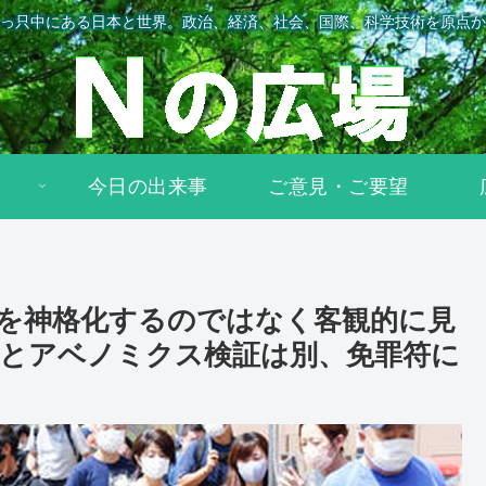
っ只中にある日本と世界。政治、経済、社会、国際、科学技術を原点か
今日の出来事
ご意見・ご要望
を神格化するのではなく客観的に見
とアベノミクス検証は別、免罪符に