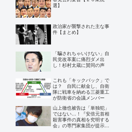
選】
政治家が襲撃された主な事
件【まとめ】
「騙されちゃいけない」自
民党改革案に痛烈ダメ出
し！杉村太蔵に賛同の声
これも「キックバック」で
は？ 自民に献金し、自衛
隊に戦車を納める三菱重工
が防衛省の会議メンバー
山上徹也被告は「単独犯」
ではない…！『安倍元首相
殺害事件の真相を究明する
会』の専門家集団が提示し
た「３つの根拠」