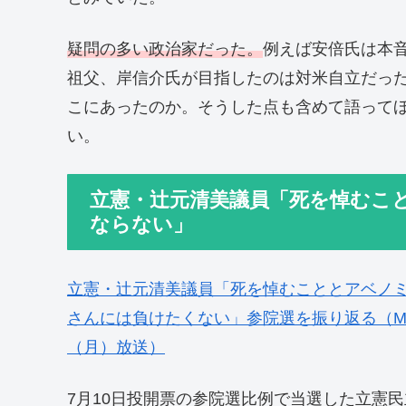
疑問の多い政治家だった。
例えば安倍氏は本
祖父、岸信介氏が目指したのは対米自立だっ
こにあったのか。そうした点も含めて語って
い。
立憲・辻元清美議員「死を悼むこ
ならない」
立憲・辻元清美議員「死を悼むこととアベノ
さんには負けたくない」参院選を振り返る（MBS NEW
（月）放送）
7月10日投開票の参院選比例で当選した立憲