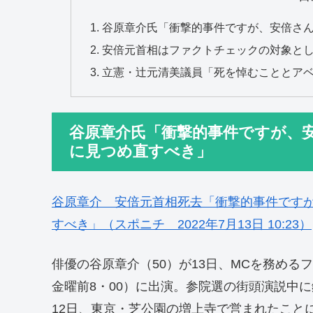
谷原章介氏「衝撃的事件ですが、安倍さ
安倍元首相はファクトチェックの対象と
立憲・辻元清美議員「死を悼むこととア
谷原章介氏「衝撃的事件ですが、
に見つめ直すべき」
谷原章介 安倍元首相死去「衝撃的事件です
すべき」（スポニチ 2022年7月13日 10:23）
俳優の谷原章介（50）が13日、MCを務める
金曜前8・00）に出演。参院選の街頭演説中
12日、東京・芝公園の増上寺で営まれたこと