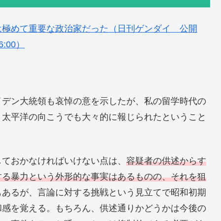
は極めて重要な政治家だった（日刊ゲンダイ 公開
6:00）
イデン大統領も哀悼の意を示したが、私の留学時代の
。太平洋の向こうでも大々的に報じられたということ
しておかなければいけない点は、
容疑者の供述からす
する暴力という外形的な事実はあるものの、それを狙
もあるが、言論に対する挑戦という見立てで昭和初期
和感を覚える。もちろん、供述通りかどうかは今後の