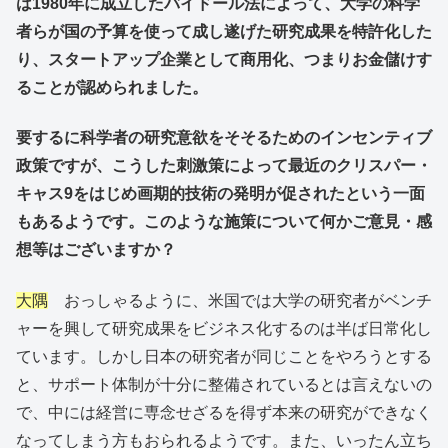
は1980年に成立したバイドール法によって、大学の科学
者らが国の予算を使って成し遂げた研究成果を特許化した
り、スタートアップ企業として商用化、つまりお金儲けす
ることが認められました。
要するに科学者の研究意欲をそそるためのインセンティブ
政策ですが、こうした刺激策によって最近のクリスパー・
キャス9をはじめ画期的技術の発明が促されたという一面
もあるようです。このような施策について何かご意見・感
想等はございますか？
大隅
おっしゃるように、米国では大学の研究者がベンチ
ャーを興して研究成果をビジネス化するのは半ば日常化し
ています。しかし日本の研究者が同じことをやろうとする
と、サポート体制が十分に整備されているとは言えないの
で、中には経営に専念せざるを得ず本来の研究ができなく
なってしまう方もおられるようです。また、いったん立ち