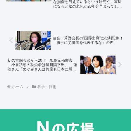
な損傷を与えているという研究や、重症
になると脳の老化が20年分早まってしま
うという研究など、特に今年に入ってか
ら『コロナと脳』に関する発見が世界中
で続いています。
連合・芳野会長の“国葬出席”に批判殺到！
「勝手に労働者を代表するな」の声
初の首脳会談から20年 飯島元秘書官
「小泉訪朝の功労者は笹川陽平氏」 蓮
池さん「めぐみさんは何度も日本に帰り
たいと」
ホーム
科学・技術