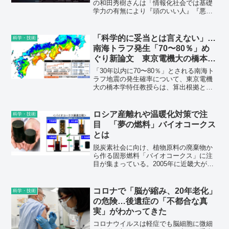
の和田秀樹さんは「情報化社会では基礎
学力の有無により『頭のいい人』『悪い
人』の格差が拡大する。それはAIの浸透
した時代でも同じで、言ってみれば誰も
が『ドラえもん』を持つような時代にな
「科学的に妥当とは言えない」…
科学・技術
ると、『こんなものを出してほしい』と
南海トラフ発生「70〜80％」め
いう『のび太』のように発想力のある人
ぐり新論文 東京電機大の橋本学
の価値が高まる」という――。
特任教授ら
「30年以内に70〜80％」とされる南海ト
ラフ地震の発生確率について、東京電機
大の橋本学特任教授らは、算出根拠とな
っている高知県・室津港に残る古文書の
データは信頼性に問題があり「科学的に
妥当とは言えない」とする論文を発表し
ロシア産離れや温暖化対策で注
科学・技術
た。研究者からは「確率評価のやり直し
目 「夢の燃料」バイオコークス
が必要」との声が上がる。
とは
脱炭素社会に向け、植物原料の廃棄物か
ら作る固形燃料「バイオコークス」に注
目が集まっている。2005年に近畿大が開
発し、二酸化炭素（CO2）排出量がほぼ
ゼロとされる「夢の固形燃料」だ。石炭
コークスの代替燃料として、外食産業な
コロナで「脳が縮み、20年老化」
科学・技術
どのほか、伝統産業の工房でも導入を模
の危険…後遺症の「不都合な真
索し始めた。一方、コスト抑制や大量生
実」がわかってきた
産に向けた研究が進められている。
コロナウイルスは軽症でも脳細胞に微細