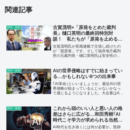
関連記事
古賀茂明×「原発をとめた裁判
科学・技術
長」樋口英明の最終回特別対
談！ 私たちが「原発を止めるべ
きだ」と主張し続けているシンプ
古賀茂明氏が長期連載で主張し続けたの
ルな理由
が「脱原発」です。そして福井地方裁判
所の元裁判長・樋口英明氏は安全性の観
点で全国的にごく少数の原発の差し止め
判決を出したことで知られています。今
も「原発は止めるべき」と訴えるふたり
AIの世界侵略はすでに始まってい
科学・技術
は、原発への警戒感が薄らぐ日本社会を
る…かもしれない8つの出来事
どう見るか。じっくり語り合いました。
｢AI革命｣といいましょうか、最近AIの世
界侵略が始まっているんじゃないかなっ
て感じるようになりました。大企業はAI
を使ってユーザーエクスペリエンスを高
めようとしているわけですが…。検索、
裁判、メディア記事、マッチングアプリ
これから頭のいい人と悪い人の格
科学・技術
までChatGPTに夢中です。ChatGPTがこ
差はさらに広がる…和田秀樹｢AI
こまで入り込んでる？大丈夫？という8つ
時代こそ学力が求められる当然の
の出来事まとめてご紹介します。
理由｣
AI時代を生き抜くには何が必要か。医師