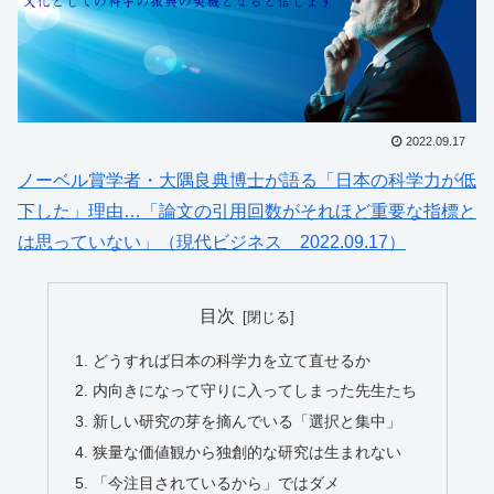
2022.09.17
ノーベル賞学者・大隅良典博士が語る「日本の科学力が低
下した」理由…「論文の引用回数がそれほど重要な指標と
は思っていない」（現代ビジネス 2022.09.17）
目次
どうすれば日本の科学力を立て直せるか
内向きになって守りに入ってしまった先生たち
新しい研究の芽を摘んでいる「選択と集中」
狭量な価値観から独創的な研究は生まれない
「今注目されているから」ではダメ