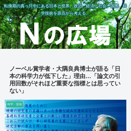
転換期の真っ只中にある日本と世界。政治、経済、社会、国際、科
学技術を原点から考える。
ノーベル賞学者・大隅良典博士が語る「日
本の科学力が低下した」理由…「論文の引
用回数がそれほど重要な指標とは思ってい
ない」
科学・技術