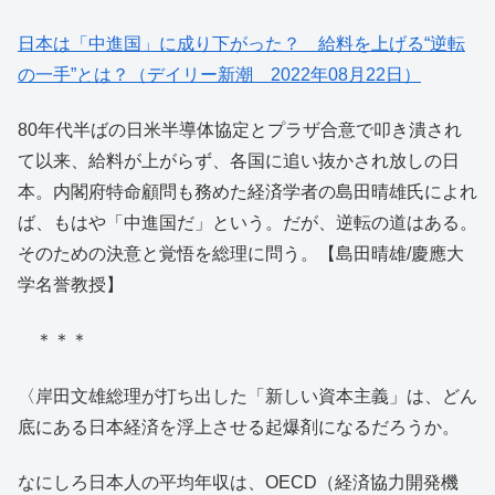
日本は「中進国」に成り下がった？ 給料を上げる“逆転
の一手”とは？（デイリー新潮 2022年08月22日）
80年代半ばの日米半導体協定とプラザ合意で叩き潰され
て以来、給料が上がらず、各国に追い抜かされ放しの日
本。内閣府特命顧問も務めた経済学者の島田晴雄氏によれ
ば、もはや「中進国だ」という。だが、逆転の道はある。
そのための決意と覚悟を総理に問う。【島田晴雄/慶應大
学名誉教授】
＊＊＊
〈岸田文雄総理が打ち出した「新しい資本主義」は、どん
底にある日本経済を浮上させる起爆剤になるだろうか。
なにしろ日本人の平均年収は、OECD（経済協力開発機