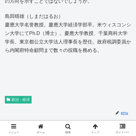
の方向を示すことではないでしょうか。
島田晴雄（しまだはるお）
慶應大学名誉教授。慶應大学経済学部卒。米ウィスコンシ
ン大学にてPh.D（博士）。慶應大学教授、千葉商科大学
学長、東京都公立大学法人理事長を歴任。政府税調委員か
ら内閣府特命顧問まで数々の役職を務める。
政治・経済
enu
関連記事
メニュー
ホーム
検索
トップ
サイドバー