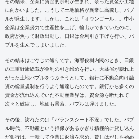
その結果、企業に資金的余剰が生まれ、余った資金が土地
に向かいました。こうして土地価格が異常に高騰し、バブ
ルが発生します。しかし、これは「オウンゴール」。中小
企業は企業努力で生産性を上げ、輸出ができていたのに、
政府が焦って財政出動し、日銀は金利引き下げを行い、バ
ブルを生んでしまいました。
その結末はご存じの通りです。海部俊樹内閣のとき、日銀
の三重野康総裁が金利の引き締めを行い、大蔵省が膨れ上
がった土地バブルをつぶそうとして、銀行に不動産向け融
資の総量規制を行うよう通達したのです。銀行から多くの
資金が流れ込んでいた不動産業界は、資金源を断たれて
次々と破綻し、地価も暴落。バブルは弾けました。
その後、訪れたのは「バランスシート不況」でした。バブ
ル時代、不動産という担保があるかぎり積極的に貸し込ん
だ銀行は、一転して企業に返済を求め、貸しはがしを始め