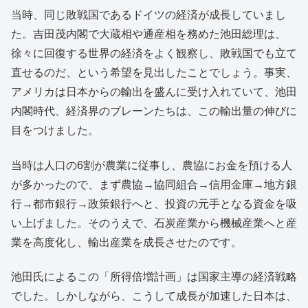
当時、同じ敗戦国であるドイツの経済が成長していまし
た。吉田茂内閣で大蔵相や通産相を務めた池田総理は、
徐々に回復する世界の経済をよく観察し、敗戦国でも立て
直せるのだ、という希望を見出したことでしょう。事実、
アメリカは日本からの輸出を盛んに受け入れていて、池田
内閣時代、経済界のブレーンたちは、この輸出量の伸びに
目をつけました。
当時は人口の6割が農業に従事し、農協にお金を預ける人
が多かったので、まず農協→協同組合→信用金庫→地方銀
行→都市銀行→政策銀行へと、投資の元手となる資金を吸
い上げました。そのうえで、石炭産業から機械産業へと産
業を高度化し、輸出産業を成長させたのです。
池田氏によるこの「所得倍増計画」は国家主導の経済戦略
でした。しかしながら、こうして成長が加速した日本は、