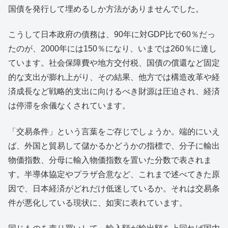
国債を発行して埋めるしか方法がありませんでした。
こうして日本政府の債務は、90年に対GDP比で60％だっ
たのが、2000年には150％になり、いまでは260％に達し
ています。社会保障費や地方交付税、国債の償還など固定
的な支出が膨れ上がり、その結果、他方では構造改革や経
済成長など戦略的支出に向けるべき財源は圧迫され、経済
は停滞を余儀なくされています。
「交易条件」という言葉をご存じでしょうか。端的にいえ
ば、外国と貿易して儲かるかどうかの指標で、分子に輸出
物価指数、分母に輸入物価指数を置いた分数で表されま
す。半導体協定やプラザ合意など、これまで述べてきた原
因で、日本経済がどれだけ低迷しているか。それは交易条
件が悪化している現状に、如実に表れています。