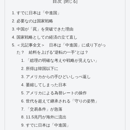
目次
すでに日本は「中進国」
必要なのは国家戦略
中国が「罠」を突破できた理由
国家戦略としての経済の立て直し
＜元記事全文＞ 日本は「中進国」に成り下がっ
た？ 給料を上げる“逆転の一手”とは？
「総理の明確な考えや戦略が見えない」
所得は韓国以下に
アメリカからの手ひどいしっぺ返し
萎縮してしまった日本
アメリカによる為替レートの操作
世代を超えて継承される「守りの姿勢」
「交易条件」が急落
11.5兆円が海外に流出
すでに日本は「中進国」