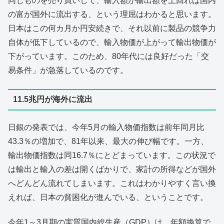
同じものを売り買いして、輸入額が輸出額を上回れば国内
の富が国外に流出する、という理屈はわかると思います。
日本はこの何カ月か円安続きで、それ以前に製品の競争力
自体が低下しているので、輸入物価が上がって輸出物価が
下がっています。このため、80年代には良好だった「交
易条件」が急落しているのです。
11.5兆円が海外に流出
日銀の発表では、今年5月の輸入物価指数は前年同月比
43.3％の増加で、81年以来、最大の伸び幅です。一方、
輸出物価指数は同16.7％にとどまっています。この状況で
は輸出と輸入の差は開くばかりで、家計の所得などが国外
へどんどん流れてしまいます。これはわかりやすく言い換
えれば、日本の貧困化が進んでいる、ということです。
今年1～3月期の実質国内総生産（GDP）は、年額換算で