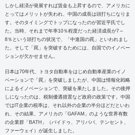
しかし経済が発展すれば賃金も上昇するので、アメリカに
とってはメリットが失われ、中国の成長は頭打ちになりま
す。そのタイミングでトップになったのが習近平氏でし
た。当時、それまで年率10％程度だった経済成長が7～
8％という頭打ちの状況で、「中進国の罠」といわれまし
た。そして「罠」を突破するためには、自国でのイノベー
ションが欠かせません。
日本は70年代、トヨタ自動車をはじめ自動車産業のイノ
ベーションで「罠」を突破しましたが、中国は情報化戦略
によるイノベーションで、突破を果たしました。その後押
しになったのは、税制優遇措置など政府の政策です。中国
ではIT企業の税率は、それ以外の企業の半分ほどだといわ
れ、その結果、アメリカの「GAFAM」のような世界有数
の企業群「BATH」（バイドゥ、アリババ、テンセント、
ファーウェイ）が誕生しました。