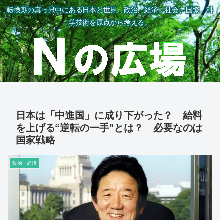
転換期の真っ只中にある日本と世界。政治、経済、社会、国際、科
学技術を原点から考える。
日本は「中進国」に成り下がった？ 給料
を上げる“逆転の一手”とは？ 必要なのは
国家戦略
政治・経済