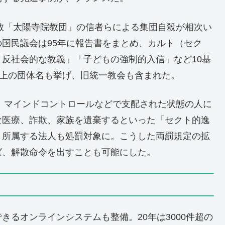
宗教「太陽寺院教団」の信者らによる集団自殺が相次い
国民議会は95年に報告書をまとめ、カルト（セク
反社会的な教義」「子どもの強制的入信」など10基
以上の団体名も挙げ、旧統一教会も含まれた。
は、マインドコントロールなどで支配された状態の人に
な医療、詐欺、家族を遺棄するといった「セクト的逸
く所属する法人も処罰対象に。こうした両罰規定の拡
ば、解散命令を出すことも可能にした。
るオンラインシステムも整備。20年は3000件超の