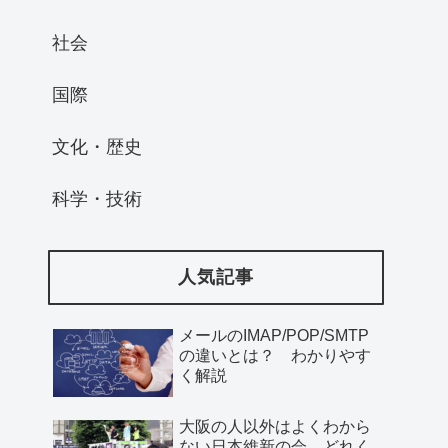
社会
国際
文化・歴史
科学・技術
人気記事
メールのIMAP/POP/SMTP
の違いとは？ わかりやす
く解説
大阪の人以外はよくわから
ない日本維新の会、どれく