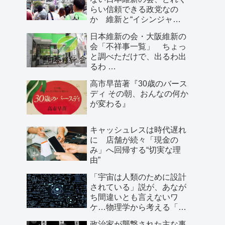
らい信頼できる政党なの
か 維新と“イシンジャ
ー”に批判的な大阪の人が語
日本維新の会・大阪維新の
る、大阪で起きていること
会「不祥事一覧」 ちょっ
と調べただけで、出るわ出
るわ …
高市早苗著『30歳のバース
ディ その朝、おんなの何か
が変わる』
キャッシュレスは時代遅れ
に 店舗が続々「現金の
み」へ回帰する“切実な理
由”
「宇宙は人類のために設計
されている」説が、あなが
ち間違いとも言えないワ
ケ…物理学から考える「こ
の世界の存在理由」
政治家が襲撃された主な事