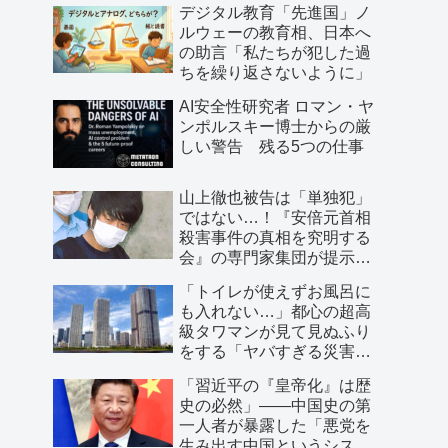
デジタル教育「先進国」ノ
ルウェーの教育相、日本へ
の助言「私たちが犯した過
ちを繰り返さないように」
AI安全性研究者 ロマン・ヤ
ンポルスキー博士からの厳
しい警告 残る5つの仕事
山上徹也被告は「単独犯」
ではない…！『安倍元首相
殺害事件の真相を究明する
会』の専門家集団が提示し
た「３つの根拠」
「トイレが使えずお風呂に
も入れない…」都心の超高
級タワマンが見て見ぬふり
をする「ヤバすぎる災害リ
スク」
「習近平の『皇帝化』は歴
史の必然」――中国史の第
一人者が暴露した「悪党を
生み出す中国というシステ