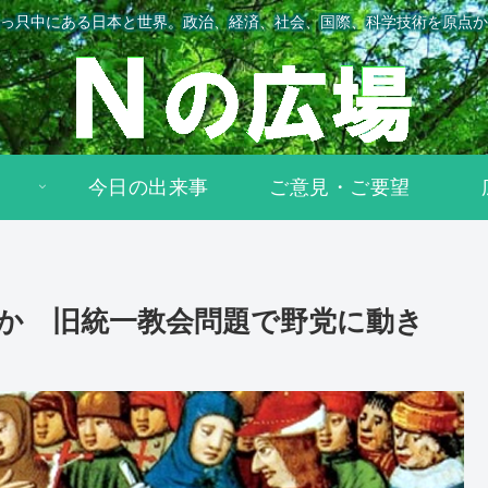
っ只中にある日本と世界。政治、経済、社会、国際、科学技術を原点か
今日の出来事
ご意見・ご要望
要か 旧統一教会問題で野党に動き