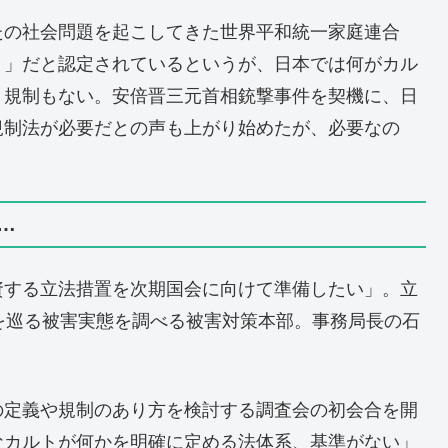
たの社会問題を起こしてきた世界平和統一家庭連合
ト」だと認定されているというが、日本では何がカル
ト規制もない。安倍晋三元首相銃撃事件を契機に、日
規制法が必要だとの声も上がり始めたが、必要なの
…
資する立法措置を次期国会に向けて準備したい」。立
を巡る被害実態を調べる被害対策本部。事務局長の石
の定義や規制のあり方を検討する調査会の初会合を開
なカルトが何かを明確に定める法体系、基準がない」