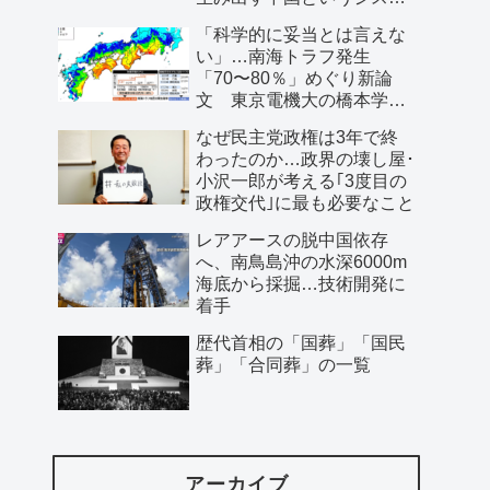
ム」
「科学的に妥当とは言えな
い」…南海トラフ発生
「70〜80％」めぐり新論
文 東京電機大の橋本学特
任教授ら
なぜ民主党政権は3年で終
わったのか…政界の壊し屋･
小沢一郎が考える｢3度目の
政権交代｣に最も必要なこと
レアアースの脱中国依存
へ、南鳥島沖の水深6000m
海底から採掘…技術開発に
着手
歴代首相の「国葬」「国民
葬」「合同葬」の一覧
アーカイブ