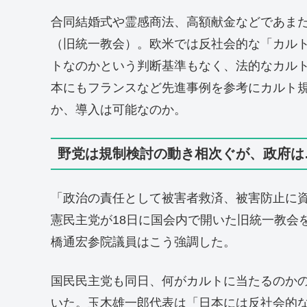
合同結婚式や霊感商法、高額献金などであま
（旧統一教会）。欧米では反社会的な「カル
トなのかという判断基準もなく、法的なカル
本にもフランスなど先進事例を参考にカルト
か、導入は可能なのか。
野党は規制検討の動き相次ぐが、政府は
「政治の責任として被害者救済、被害防止に
憲民主党が18日に国会内で開いた旧統一教会
橋通宏参院議員はこう強調した。
国民民主党も同日、何がカルトに当たるのか
いた。玉木雄一郎代表は「日本には反社会的