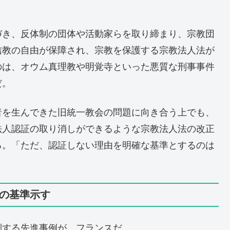
づき、反体制の団体や活動家らを取り締まり、宗教団
信教の自由が保障され、宗教を保護する宗教法人法が
のは、オウム真理教や明覚寺といった悪質な刑事事件
だ。
者を生んできた旧統一教会の問題に向き合う上でも、
法人認証の取り消しができるような宗教法人法の改正
る。「ただ、認証しない理由を明確な基準とするのは
0の基準示す
制する先進事例が、フランスだ。