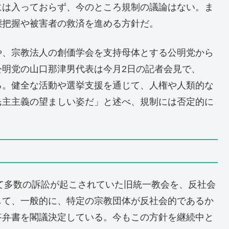
には入っておらず、今のところ規制の議論はない。ま
態把握や被害者の救済を進める方針だ。
や、宗教法人の創価学会を支持母体とする公明党から
公明党の山口那津男代表は今月2日の記者会見で、
る。健全な活動や選挙支援を通じて、人権や人類的な
民主主義の望ましい姿だ」と述べ、規制には否定的に
して多数の訴訟が起こされていた旧統一教会を、反社会
して、一般的に、特定の宗教団体が反社会的であるか
答弁書を閣議決定している。今もこの方針を継続中と