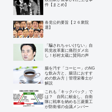
件【まとめ】
各党公約要旨【２６衆院
選】
「騙されちゃいけない」自
民党改革案に痛烈ダメ出
し！杉村太蔵に賛同の声
腸を汚す「コーヒー」のNG
な飲み方と、腸活におすす
めの飲み方｜管理栄養士が
解説
これも「キックバック」で
は？ 自民に献金し、自衛
隊に戦車を納める三菱重工
が防衛省の会議メンバー