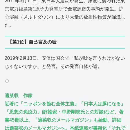
2011年3月11日、東日本大震災が発生。津波に襲われた東
京電力福島第1原子力発電所で全電源喪失事態が発生。炉
心溶融（メルトダウン）により大量の放射性物質が漏洩し
た。
【第1位】自己言及の嘘
2019年2月13日、安倍は国会で「私が嘘を言うわけがない
じゃないですか」と発言。その発言自体が嘘。
◇
適菜収 作家
近著に「ニッポンを蝕む全体主義」「日本人は豚になる」
「思想の免疫力」(評論家・中野剛志氏との対談)など、著
書45冊以上。「適菜収のメールマガジン」も始動。詳細
は適菜収のメールマガジンへ。本紙連載が書籍化「それで