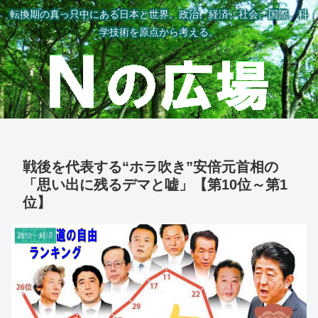
転換期の真っ只中にある日本と世界。政治、経済、社会、国際、科
学技術を原点から考える。
戦後を代表する“ホラ吹き”安倍元首相の
「思い出に残るデマと嘘」【第10位～第1
位】
政治・経済