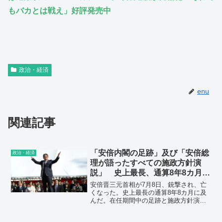
もバカとは戦え」好評発売中
政治・経済
enu
関連記事
「安倍内閣の足跡」及び「安倍総
政治・経済
理が語ったすべての施政方針演
説」 史上最長、通算8年8カ月に
及んだ安倍内閣のすべてを振り返
安倍晋三元首相が7月8日、銃撃され、亡
る。
くなった。史上最長の通算8年8カ月に及
んだ。在任期間中の足跡と施政方針演説
を振り返った。