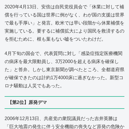
2020年4月13日、安倍は自民党役員会で「休業に対して補
償を行っている国は世界に例がなく、わが国の支援は世界
で最も手厚い」と発言。欧米では早い段階から休業補償を
実施している。要するに補償拡大により国民を救済するの
を拒むために、根も葉もない嘘をついたわけだ。
4月下旬の国会で、代表質問に対し「感染症指定医療機関
の病床を最大限動員し、3万2000を超える病床を確保し
た」と答弁。しかし東京新聞が調べたところ、全都道府県
が確保できたのは計約1万4000床に過ぎなかった。新型コ
ロナ騒動は人災でもあった。
【第2位】原発デマ
2006年12月13日、共産党の衆院議員だった吉井英勝は
「巨大地震の発生に伴う安全機能の喪失など原発の危険か