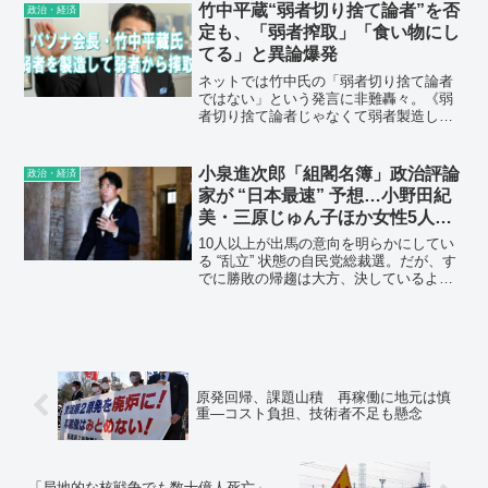
いう実態がある。
竹中平蔵“弱者切り捨て論者”を否
政治・経済
定も、「弱者搾取」「食い物にし
てる」と異論爆発
ネットでは竹中氏の「弱者切り捨て論者
ではない」という発言に非難轟々。《弱
者切り捨て論者じゃなくて弱者製造して
弱者からさらに搾取しようとする側の
人。切り捨てたらパソナビジネスが成り
立たないのでなので切り捨ててない》
小泉進次郎「組閣名簿」政治評論
政治・経済
《確かに切り捨てて無いよな 弱者を食い
家が “日本最速” 予想…小野田紀
物にしてるんだし》
美・三原じゅん子ほか女性5人が
入閣、立民からも一本釣り
10人以上が出馬の意向を明らかにしてい
る “乱立” 状態の自民党総裁選。だが、す
でに勝敗の帰趨は大方、決しているよう
だ。元朝日新聞政治部デスクの鮫島浩氏
が、“大本命” の名をあげる。「小泉進次
郎氏で、ほぼ決まりでしょう。」
原発回帰、課題山積 再稼働に地元は慎
重―コスト負担、技術者不足も懸念
「局地的な核戦争でも数十億人死亡」