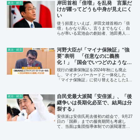
岸田首相「倍増」を乱発 言葉だ
政治・経済
けが躍ってどうも中身が見えにく
い
使う頻度といえば、岸田文雄首相の「倍
増」もかなり高い。言うまでもなく、自
らが率いる宏池会の創始者、池田勇人元
首相への敬意があるのだろう。ただ、岸
田首相の場合は言葉だけが躍って、どう
も中身が見えにくい。
河野大臣が「マイナ保険証」“強
政治・経済
要”表明 「任意なのに義務
化！」「国会でいつどのような審
議をしたのか」
現行の健康保険証を2024年秋にも廃止
し、マイナンバーカードと一体化した
「マイナ保険証」に切り替えるとした13
日の政府発表に対し、SNSを中心に疑問
の声が相次いだ。任意のはずのカード取
得が事実上義務化されることへの反発は
自民党最大派閥「安倍派」、「後
政治・経済
根強い。
継争いは長期化必至で、結局は分
裂する」
安倍派は安倍氏死去後初の総会で、9月27
日の「国葬」までの服喪期間も考慮し
て、当面は集団指導体制での派閥運営を
申し合わせた。ただ、その背景には「安
倍氏に代わる有力な後継者がいない」と