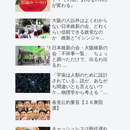
が変わる』
大阪の人以外はよくわから
ない日本維新の会、どれく
らい信頼できる政党なの
か 維新と“イシンジャ
ー”に批判的な大阪の人が語
日本維新の会・大阪維新の
る、大阪で起きていること
会「不祥事一覧」 ちょっ
と調べただけで、出るわ出
るわ …
「宇宙は人類のために設計
されている」説が、あなが
ち間違いとも言えないワ
ケ…物理学から考える「こ
の世界の存在理由」
各党公約要旨【２６衆院
選】
キャッシュレスは時代遅れ