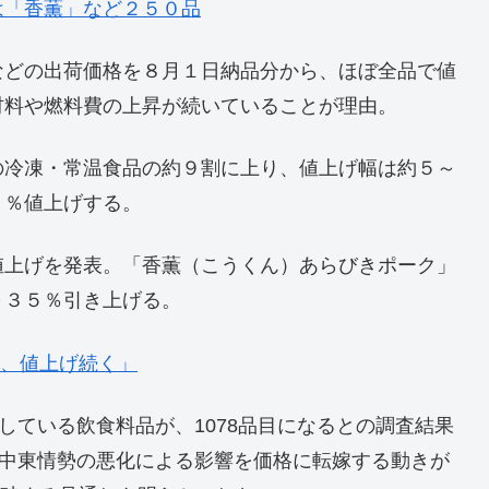
は「香薫」など２５０品
などの出荷価格を８月１日納品分から、ほぼ全品で値
材料や燃料費の上昇が続いていることが理由。
の冷凍・常温食品の約９割に上り、値上げ幅は約５～
７％値上げする。
値上げを発表。「香薫（こうくん）あらびきポーク」
～３５％引き上げる。
降、値上げ続く」
している飲食料品が、1078品目になるとの調査結果
。中東情勢の悪化による影響を価格に転嫁する動きが