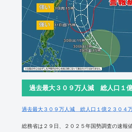
過去最大３０９万人減 総人口１
過去最大３０９万人減 総人口１億２３０４
総務省は２９日、２０２５年国勢調査の速報