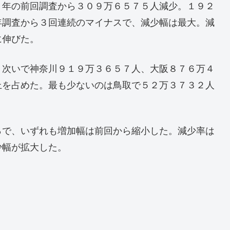
０年の前回調査から３０９万６５７５人減少。１９２
年調査から３回連続のマイナスで、減少幅は最大。減
に伸びた。
、次いで神奈川９１９万３６５７人、大阪８７６万４
上を占めた。最も少ないのは鳥取で５２万３７３２人
％で、いずれも増加幅は前回から縮小した。減少率は
少幅が拡大した。