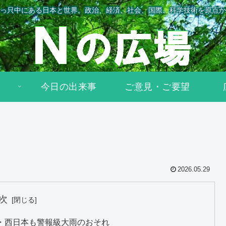
っ只中にある日本と世界。政治、経済、社会、国際、科学技術を原点か
今日の出来事
ご意見・ご要望
2026.05.29
次
・西日本も警報級大雨のおそれ