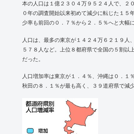
本の人口は１億２３０４万９５２４人で、２
０年の調査開始以来初めて減少に転じた１５
少率も前回の０．７％から２．５％へと大幅
人口は、最多の東京が１４２４万６２１９人
５７８人など。上位８都府県で全国の５割以
だった。
人口増加率は東京が１．４％、沖縄は０．１
秋田の８．１％が最も高く、３９道府県で減