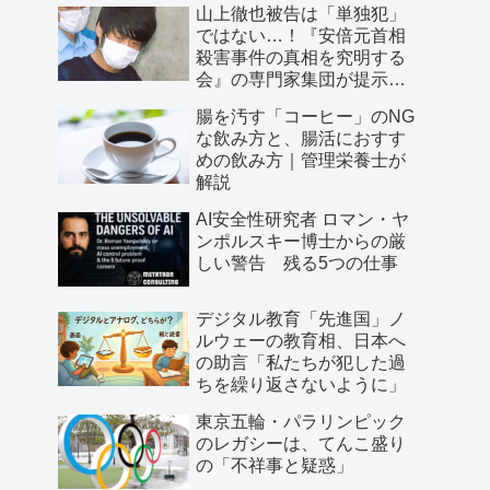
山上徹也被告は「単独犯」
ではない…！『安倍元首相
殺害事件の真相を究明する
会』の専門家集団が提示し
た「３つの根拠」
腸を汚す「コーヒー」のNG
な飲み方と、腸活におすす
めの飲み方｜管理栄養士が
解説
AI安全性研究者 ロマン・ヤ
ンポルスキー博士からの厳
しい警告 残る5つの仕事
デジタル教育「先進国」ノ
ルウェーの教育相、日本へ
の助言「私たちが犯した過
ちを繰り返さないように」
東京五輪・パラリンピック
のレガシーは、てんこ盛り
の「不祥事と疑惑」