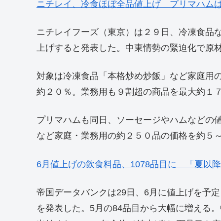
ニチレイ、冷食ほぼ全品値上げ プリマハム
ニチレイフーズ（東京）は２９日、冷凍食品
上げすると発表した。中東情勢の緊迫化で原
対象は冷凍食品「本格炒め炒飯」など家庭用
約２０％。業務用も９割超の商品を最大約１
プリマハムも同日、ソーセージやハムなどの
など家庭・業務用の約２５０品の価格を約５
6月値上げの飲食料品、1078品目に 「夏以
帝国データバンクは29日、6月に値上げを予定
を発表した。5月の84品目から大幅に増える