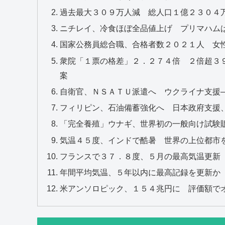
過去最大３０９万人減 総人口１億２３０４
ニチレイ、冷食ほぼ全品値上げ プリマハム
国家公務員総合職、合格者数２０２１人 女
衆院「１票の格差」２．２７４倍 ２倍超３
案
自衛官、ＮＳＡＴＵ派遣へ ウクライナ支援
フィリピン、石油備蓄強化へ 日本政府支援
「完全養殖」ウナギ、世界初の一般向け試験
気温４５度、インドで酷暑 世界の上位都市
フランスで３７．８度、５月の最高気温更新
年間平均気温、５年以内に最高記録を更新か
米アンソロピック、１５４兆円に 評価額で