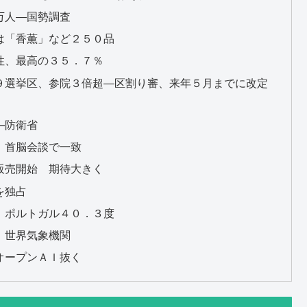
万人―国勢調査
は「香薫」など２５０品
性、最高の３５．７％
９選挙区、参院３倍超―区割り審、来年５月までに改定
―防衛省
、首脳会談で一致
販売開始 期待大きく
を独占
 ポルトガル４０．３度
 世界気象機関
オープンＡＩ抜く