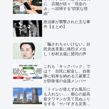
に 店舗が続々「現金の
み」へ回帰する“切実な理
由”
政治家が襲撃された主な事
件【まとめ】
「騙されちゃいけない」自
民党改革案に痛烈ダメ出
し！杉村太蔵に賛同の声
これも「キックバック」で
は？ 自民に献金し、自衛
隊に戦車を納める三菱重工
が防衛省の会議メンバー
「トイレが使えずお風呂に
も入れない…」都心の超高
級タワマンが見て見ぬふり
をする「ヤバすぎる災害リ
スク」