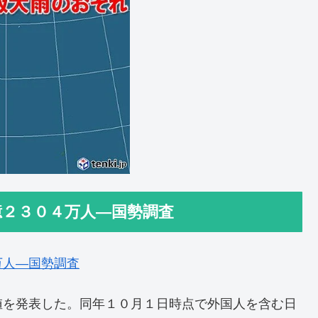
億２３０４万人―国勢調査
万人―国勢調査
値を発表した。同年１０月１日時点で外国人を含む日