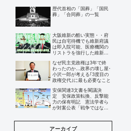
歴代首相の「国葬」「国民
葬」「合同葬」の一覧
大阪維新の酷い実態・・府
民は自宅待機でも維新府議
は即入院可能、医療機関の
リストラを強行した維新、
公費で維新首長の飲み会を
なぜ民主党政権は3年で終
開催…
わったのか…政界の壊し屋･
小沢一郎が考える｢3度目の
政権交代｣に最も必要なこと
安保関連3文書を閣議決
定 安保政策転換、反撃能
力の保有明記 憲法学者ら
が対案公表「戦争ではなく
平和の準備を」
アーカイブ