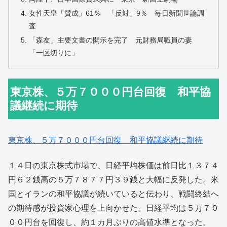
女性天皇「賛成」61％ 「反対」9％ 毎日新聞世論調
査
「森友」主要文書の開示を完了 元財務局職員の妻
「一区切りに」
東京株、５万７０００円台回復 和平協
議継続に期待
東京株、５万７０００円台回復 和平協議継続に期待
１４日の東京株式市場で、日経平均株価は前日比１３７４
円６２銭高の５万７８７７円３９銭と大幅に反発した。米
国とイランの和平協議が続いていると伝わり、戦闘終結へ
の期待感が投資家心理を上向かせた。日経平均は５万７０
００円台を回復し、約１カ月ぶりの高値水準となった。