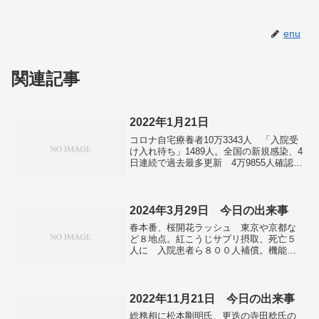
enu
関連記事
2022年1月21日
コロナ自宅療養者10万3343人 「入院受
け入れ待ち」1489人。全国の新規感染、4
日連続で過去最多更新 4万9855人確認。
高齢者の3回目接種 自治体の83％、2月
末までに終了見通し。河井案里氏を救急
搬送 自宅で睡眠薬を大量服用 命に別
条なし。トンガ・津波 57歳、27時間泳
2024年3月29日 今日の出来事
ぎ生還 島たどり。
春本番、桜開花ラッシュ 東京や京都な
ど８地点。紅こうじサプリ摂取、死亡５
人に 入院患者ら８００人補償。機能性
食品、在り方見直しへ 「紅麹」被害拡
大で閣僚会合―政府。昨年の自殺者２万
１８３７人 ２年ぶり減、確定値―厚労
省。
2022年11月21日 今日の出来事
総務相に松本剛明氏、更迭の寺田稔氏の