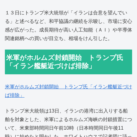
１３日にトランプ米大統領が「イランは合意を望んでい
る」と述べるなど、和平協議の継続を示唆し、市場に安心
感が広がった。成長期待が高い人工知能（ＡＩ）や半導体
関連銘柄への買いが目立ち、相場をけん引した。
米軍がホルムズ封鎖開始 トランプ氏
「イラン艦艇近づけば排除」
米軍がホルムズ封鎖開始 トランプ氏「イラン艦艇近づけ
ば排除」
トランプ米大統領は13日、イランの港湾に出入りする船
舶を対象とした、米軍によるホルムズ海峡の封鎖措置につ
いて、米東部時間同日午前10時（日本時間同日午後11
時）に始めたと明かした。ホワイトハウスで記者団に語っ