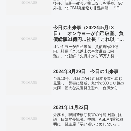
後任、旧統一教会と接点なしを重視。G7
外相、北ICBM発射巡り非難声明…「日
本・韓国との完全な連帯」表明。インド
ネシアで地震 マグニチュード5.6 160
人超が死亡。22日にも「質問権」行使
宗教審が内容了承。全国で新たに4万2424
今日の出来事（2022年5月13
人感染 前週から4800人増 新型コロ
日） オンキヨーが自己破産、負
ナ。
債総額31億円…社長「これ以上の
事業継続は困難」
オンキヨーが自己破産、負債総額31億
円…社長「これ以上の事業継続は困
難」。北朝鮮「先月末から35万人発
熱」 15万人隔離、コロナ拡大か。韓
国・尹大統領が北朝鮮へワクチン支援方
針 「人道主義的な観点で」。日本、ウ
2024年8月29日 今日の出来事
クライナに食料支援 パックご飯や缶詰
台風10号、31日にかけ西日本を東へ進む
など15トン。ロシア、略奪穀物を輸出
見通し 災害に警戒。九州で800ミリ超の
か エジプトなどで寄港拒否。公立中学
大雨 甚大な災害発生恐れ 台風からか
教員の7割超が「過労死ライン」超え 名
なり離れた場所も大雨警戒。台風１０
古屋大大学院調査。維新・岬氏経歴「虚
号、九州３県４０人負傷 鹿児島で１人
偽だった」 調査結果発表―減税・河村
不明、宮崎市で突風。次世代光で初の国
氏。全国の新規感染者、前週から倍増 3
際通信 ＮＴＴのアイオン、日台間で開
2021年11月22日
万9647人確認 新型コロナ。
通。二階氏、中国外相と会談 領空侵
外務省、韓国警察庁長官の竹島上陸に抗
犯、輸入停止巡り。立民、対中交流を強
議 日韓局長協議。中国、ASEAN重視鮮
化 北京で共産党幹部と会談。最低賃金
明に 習主席「弱い者いじめしない」と
の全国平均は1055円 27県で引き上げ目
強調。木下富美子氏「事故隠す意図は全
安額上回る。