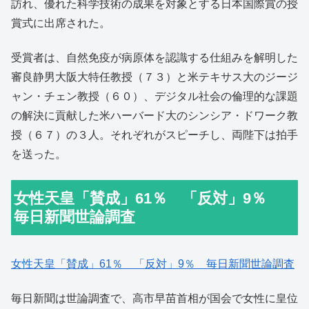
訪れ、優れた科学技術の成果を対象とする日本国際賞の授
賞式に出席された。
受賞者は、自然免疫が病原体を認識する仕組みを解明した
審良静男大阪大特任教授（７３）と米テキサス大のジージ
ャン・チェン教授（６０）、デジタル社会の倫理的な課題
の解決に貢献した米ハーバード大のシンシア・ドワーク教
授（６７）の３人。それぞれがスピーチし、両陛下は拍手
を送った。
女性天皇「賛成」61％ 「反対」9％
毎日新聞世論調査
女性天皇「賛成」61％ 「反対」9％ 毎日新聞世論調査
毎日新聞は世論調査で、高市早苗首相が国会で女性に皇位