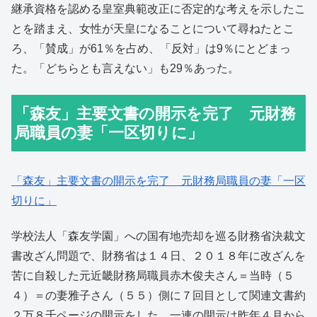
継承資格を認める皇室典範改正に否定的な考えを示したこ
とを踏まえ、女性が天皇になることについて尋ねたとこ
ろ、「賛成」が61％を占め、「反対」は9％にとどまっ
た。「どちらとも言えない」も29％あった。
「森友」主要文書の開示を完了 元財務
局職員の妻「一区切りに」
「森友」主要文書の開示を完了 元財務局職員の妻「一区
切りに」
学校法人「森友学園」への国有地売却を巡る財務省決裁文
書改ざん問題で、財務省は１４日、２０１８年に改ざんを
苦に自殺した元近畿財務局職員赤木俊夫さん＝当時（５
４）＝の妻雅子さん（５５）側に７回目として関連文書約
２万８千ページの開示をした。一連の開示は昨年４月から