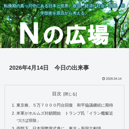
転換期の真っ只中にある日本と世界。政治、経済、社会、国際、科
学技術を原点から考える。
2026年4月14日 今日の出来事
2026.04.14
目次
東京株、５万７０００円台回復 和平協議継続に期待
米軍がホルムズ封鎖開始 トランプ氏「イラン艦艇近
づけば排除」
両陛下、日本国際賞式典に 東京・新国立劇場