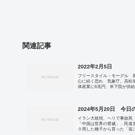
関連記事
2022年2月5日
フリースタイル・モーグル 
心に続く恐れ 気象庁。高松
体産業に6兆円、米下院が供
人超え 新型コロナ。東京で1
2024年5月20日 今
イラン大統領、ヘリで事故死
「中国は世界の脅威」…民進
０周した種子から育った「宙