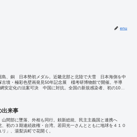
enu
堀島、銅 日本勢初メダル。近畿北部と北陸で大雪 日本海側を中
塚古墳・極彩色壁画発見50年記念展 橿考研博物館で開催。半導
給網安定化の法案可決 中国に対抗。全国の新規感染者、初の10万
0人の死亡確認、1月以降最多 新規感染者は2万1122人。
日の出来事
 山間部に墜落、外相も同行。頼新総統、民主主義国と連携へ
党、初の３期連続政権・台湾。若田光一さんとともに地球を４１０
ユリ」、湯梨浜町で花開く。