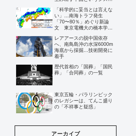
ム」
「科学的に妥当とは言えな
い」…南海トラフ発生
「70〜80％」めぐり新論
文 東京電機大の橋本学特
任教授ら
レアアースの脱中国依存
へ、南鳥島沖の水深6000m
海底から採掘…技術開発に
着手
歴代首相の「国葬」「国民
葬」「合同葬」の一覧
東京五輪・パラリンピック
のレガシーは、てんこ盛り
の「不祥事と疑惑」
アーカイブ