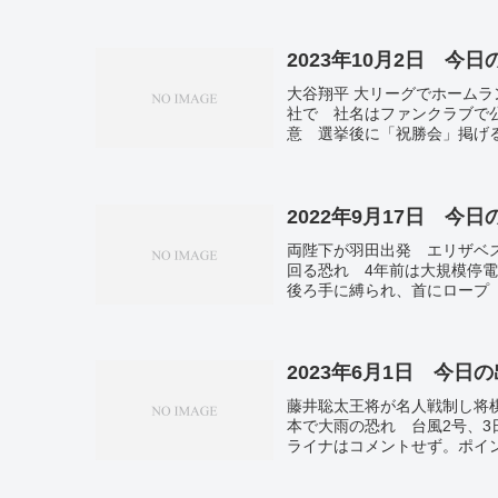
2023年10月2日 今
大谷翔平 大リーグでホーム
社で 社名はファンクラブで公
意 選挙後に「祝勝会」掲げ
超。
2022年9月17日 今
両陛下が羽田出発 エリザベ
回る恐れ 4年前は大規模停電
後ろ手に縛られ、首にロープ
ブロードウェーで終演へ コ
ぶりに制限なく。光のハート
たに7万975人感染 前週から
2023年6月1日 今日
藤井聡太王将が名人戦制し将
本で大雨の恐れ 台風2号、
ライナはコメントせず。ポイ
良公園の子鹿「デビュー」 