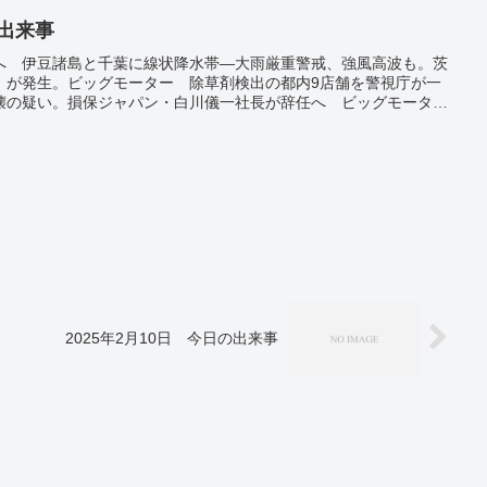
の出来事
へ 伊豆諸島と千葉に線状降水帯―大雨厳重警戒、強風高波も。茨
」が発生。ビッグモーター 除草剤検出の都内9店舗を警視庁が一
壊の疑い。損保ジャパン・白川儀一社長が辞任へ ビッグモーター
境に配慮を」 環境相、イコモスの緊急要請受け。７月の実質賃
マイナス、家計圧迫。7月の経常黒字、前年比3.1倍の2兆7717億
感染者１０万人超 ５類後初、前週比１・０７倍。北朝鮮 「戦術
恩氏、原潜開発も急ぐ。
2025年2月10日 今日の出来事