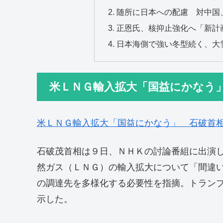
随所に日本への配慮 対中国
正恩氏、核抑止強化へ「新計
日本海側で強い冬型続く、大
米ＬＮＧ輸入拡大「国益にかなう
米ＬＮＧ輸入拡大「国益にかなう」 石破首
石破茂首相は９日、ＮＨＫの討論番組に出演
然ガス（ＬＮＧ）の輸入拡大について「間違
の調達先を多様化する必要性を指摘。トラン
示した。