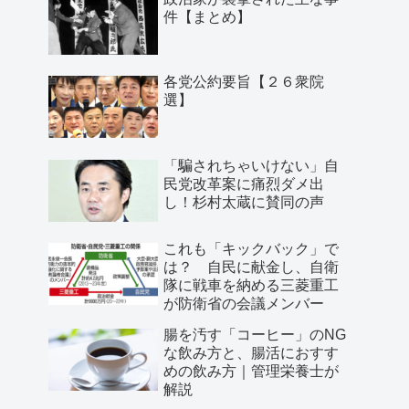
件【まとめ】
各党公約要旨【２６衆院
選】
「騙されちゃいけない」自
民党改革案に痛烈ダメ出
し！杉村太蔵に賛同の声
これも「キックバック」で
は？ 自民に献金し、自衛
隊に戦車を納める三菱重工
が防衛省の会議メンバー
腸を汚す「コーヒー」のNG
な飲み方と、腸活におすす
めの飲み方｜管理栄養士が
解説