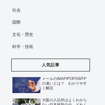
社会
国際
文化・歴史
科学・技術
人気記事
メールのIMAP/POP/SMTP
の違いとは？ わかりやす
く解説
大阪の人以外はよくわから
ない日本維新の会、どれく