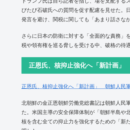
トランプ氏は自ら記者を指し、場を支配する
びたび石破氏への質問を促す配慮を見せた。
発言を避け、関税に関しても「あまり話さな
さらに日本の防衛に対する「全面的な責務」
税や領有権を巡る脅しを受ける中、破格の待
正恩氏、核抑止強化へ「新計画」
正恩氏、核抑止強化へ「新計画」 朝鮮人民
北朝鮮の金正恩朝鮮労働党総書記は朝鮮人民
た。米国主導の安全保障体制が「朝鮮半島や
核を含む全ての抑止力を強化するための「新