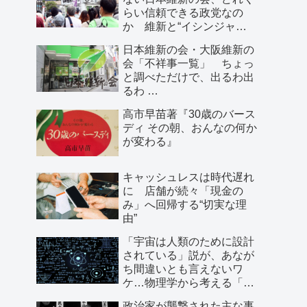
らい信頼できる政党なの
か 維新と“イシンジャ
ー”に批判的な大阪の人が語
日本維新の会・大阪維新の
る、大阪で起きていること
会「不祥事一覧」 ちょっ
と調べただけで、出るわ出
るわ …
高市早苗著『30歳のバース
ディ その朝、おんなの何か
が変わる』
キャッシュレスは時代遅れ
に 店舗が続々「現金の
み」へ回帰する“切実な理
由”
「宇宙は人類のために設計
されている」説が、あなが
ち間違いとも言えないワ
ケ…物理学から考える「こ
の世界の存在理由」
政治家が襲撃された主な事