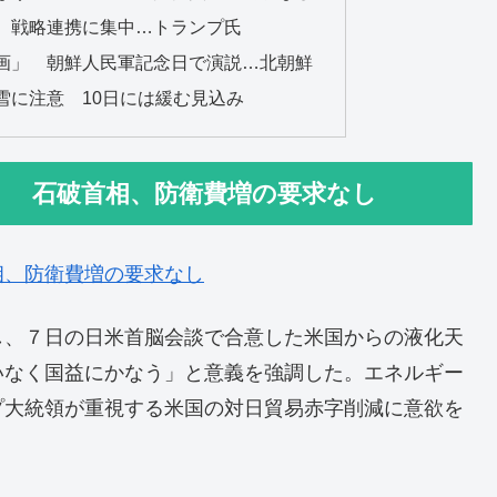
、戦略連携に集中…トランプ氏
画」 朝鮮人民軍記念日で演説…北朝鮮
雪に注意 10日には緩む見込み
」 石破首相、防衛費増の要求なし
相、防衛費増の要求なし
し、７日の日米首脳会談で合意した米国からの液化天
いなく国益にかなう」と意義を強調した。エネルギー
プ大統領が重視する米国の対日貿易赤字削減に意欲を