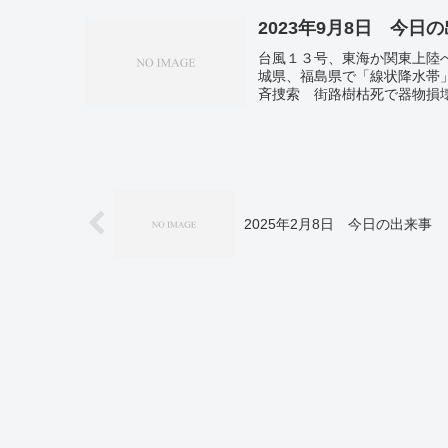
2023年9月8日 今日
台風１３号、東海か関東上陸
城県、福島県で「線状降水帯
斉捜索 街路樹枯死で器物損
問題で引責か。神宮外苑「環
金、２・５％減 １６カ月連続
円 原油高一服。コロナ定点
核攻撃潜水艦」進水式 金正
2025年2月8日 今日の出来事