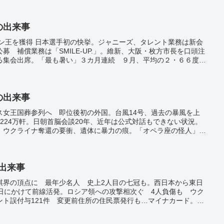
日の出来事
ラン王を獲得 日本選手初の快挙。ジャニーズ、タレント業務は新会
募 補償業務は「SMILE-UP.」。維新、大阪・枚方市長を口頭注
る集会出席。「最も暑い」３カ月連続 ９月、平均の２・６６度
日の出来事
ス女王国葬参列へ 即位後初の外国。台風14号、過去の暴風を上
224万軒。日朝首脳会談20年、近年は公式対話もできない状況。
 ウクライナ奪還の要衝、遺体に暴力の痕。「オペラ座の怪人」、
ロナで減収響き。岸和田だんじり祭、全34地区が町を駆ける 3年
出現 水面との合わせ鏡 千葉・君津の「亀岩の洞窟」。全国で新
2.2万人減 新型コロナ。
の出来事
棋界の頂点に 最年少名人 史上2人目の七冠も。西日本から東日
3日にかけて前線活発。ロシア領への攻撃相次ぐ 4人負傷も ウク
ント誤付与121件 変更前住所の住民票発行も…マイナカード。奈
鹿苑で一般公開始まる。