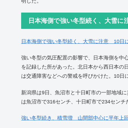
明した。
日本海側で強い冬型続く、大雪に注
日本海側で強い冬型続く、大雪に注意 10日
強い冬型の気圧配置の影響で、日本海側を中
を記録した所があった。北日本から西日本の
は交通障害などへの警戒を呼びかけた。10日
新潟県は9日、魚沼市と十日町市の一部地域に
は魚沼市で316センチ、十日町市で234センチ
強い冬型続き、積雪増 山間部中心に平年上