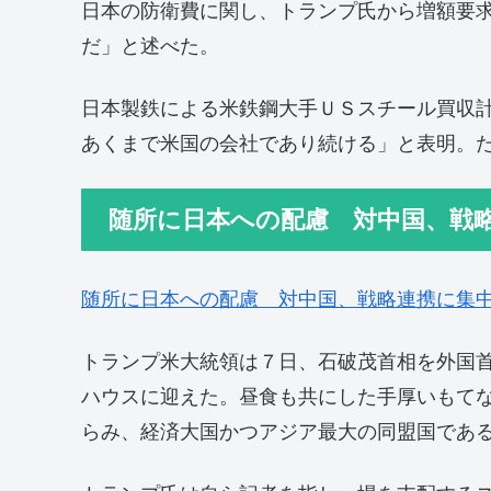
日本の防衛費に関し、トランプ氏から増額要
だ」と述べた。
日本製鉄による米鉄鋼大手ＵＳスチール買収
あくまで米国の会社であり続ける」と表明。
随所に日本への配慮 対中国、戦
随所に日本への配慮 対中国、戦略連携に集
トランプ米大統領は７日、石破茂首相を外国
ハウスに迎えた。昼食も共にした手厚いもて
らみ、経済大国かつアジア最大の同盟国であ