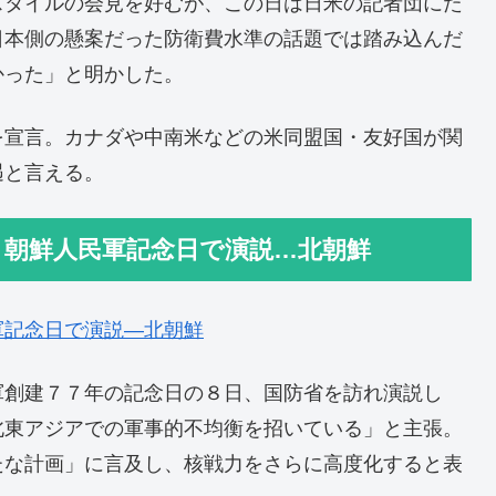
スタイルの会見を好むが、この日は日米の記者団にた
日本側の懸案だった防衛費水準の話題では踏み込んだ
かった」と明かした。
を宣言。カナダや中南米などの米同盟国・友好国が関
遇と言える。
 朝鮮人民軍記念日で演説…北朝鮮
軍記念日で演説―北朝鮮
軍創建７７年の記念日の８日、国防省を訪れ演説し
北東アジアでの軍事的不均衡を招いている」と主張。
たな計画」に言及し、核戦力をさらに高度化すると表