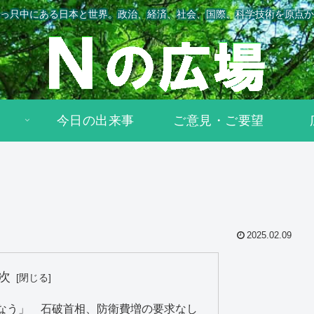
っ只中にある日本と世界。政治、経済、社会、国際、科学技術を原点か
今日の出来事
ご意見・ご要望
2025.02.09
次
なう」 石破首相、防衛費増の要求なし