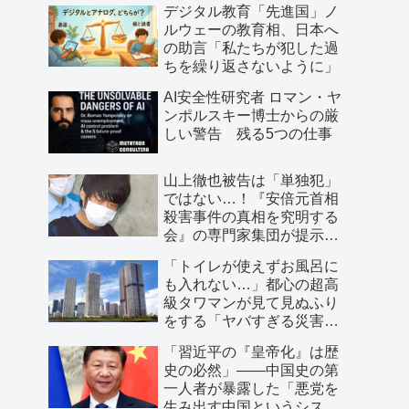
デジタル教育「先進国」ノ
ルウェーの教育相、日本へ
の助言「私たちが犯した過
ちを繰り返さないように」
AI安全性研究者 ロマン・ヤ
ンポルスキー博士からの厳
しい警告 残る5つの仕事
山上徹也被告は「単独犯」
ではない…！『安倍元首相
殺害事件の真相を究明する
会』の専門家集団が提示し
た「３つの根拠」
「トイレが使えずお風呂に
も入れない…」都心の超高
級タワマンが見て見ぬふり
をする「ヤバすぎる災害リ
スク」
「習近平の『皇帝化』は歴
史の必然」――中国史の第
一人者が暴露した「悪党を
生み出す中国というシステ