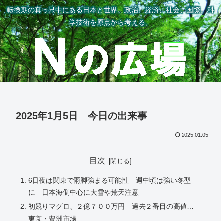
転換期の真っ只中にある日本と世界。政治、経済、社会、国際、科
学技術を原点から考える。
2025年1月5日 今日の出来事
2025.01.05
目次
6日夜は関東で雨脚強まる可能性 週中頃は強い冬型
に 日本海側中心に大雪や荒天注意
初競りマグロ、２億７００万円 過去２番目の高値…
東京・豊洲市場