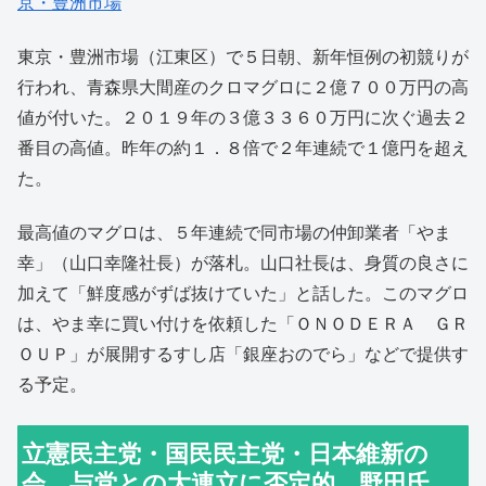
京・豊洲市場
東京・豊洲市場（江東区）で５日朝、新年恒例の初競りが
行われ、青森県大間産のクロマグロに２億７００万円の高
値が付いた。２０１９年の３億３３６０万円に次ぐ過去２
番目の高値。昨年の約１．８倍で２年連続で１億円を超え
た。
最高値のマグロは、５年連続で同市場の仲卸業者「やま
幸」（山口幸隆社長）が落札。山口社長は、身質の良さに
加えて「鮮度感がずば抜けていた」と話した。このマグロ
は、やま幸に買い付けを依頼した「ＯＮＯＤＥＲＡ ＧＲ
ＯＵＰ」が展開するすし店「銀座おのでら」などで提供す
る予定。
立憲民主党・国民民主党・日本維新の
会、与党との大連立に否定的…野田氏