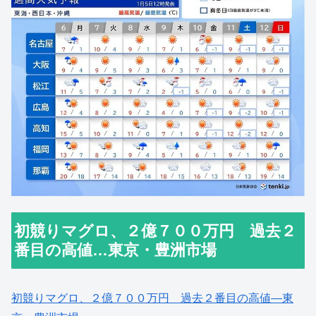
初競りマグロ、２億７００万円 過去２
番目の高値…東京・豊洲市場
初競りマグロ、２億７００万円 過去２番目の高値―東