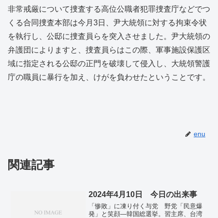
非常戒厳について捜査する高位公職者犯罪捜査庁などでつ
くる合同捜査本部は今月3日、尹大統領に対する拘束令状
を執行し、公邸に捜査員らを突入させました。尹大統領の
弁護団によりますと、捜査員らはこの際、軍事施設保護区
域に指定される公邸の正門を破壊して侵入し、大統領警護
庁の職員に暴行を加え、けがを負わせたということです。
enu
関連記事
2024年4月10日 今日の出来事
「惨敗」に凍り付く与党 野党「民意爆
発」と笑顔―韓国総選挙。習主席、台湾