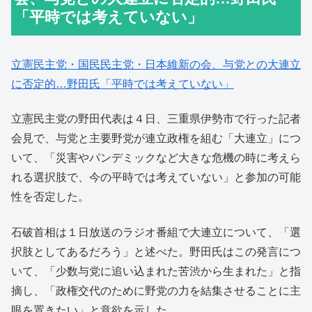
「平時では考えていない」
立憲民主党・国民民主党・日本維新の会、与党との大連立
に否定的…野田氏「平時では考えていない」
立憲民主党の野田代表は４日、三重県伊勢市で行った記者
会見で、与党と主要野党が連立政権を組む「大連立」につ
いて、「災害やパンデミックなど大きな危機の時に考えら
れる選択肢で、今の平時では考えていない」と参加の可能
性を否定した。
石破首相は１日放送のラジオ番組で大連立について、「選
択肢としてあるだろう」と述べた。野田氏はこの発言につ
いて、「少数与党に追い込まれた苦渋から生まれた」と指
摘し、「政権交代のために野党の力を結集させることに主
眼を置きたい」と意欲を示した。