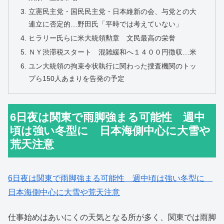
立憲民主党・国民民主党・日本維新の会、与党との大
連立に否定的…野田氏「平時では考えていない」
ヒラリー氏らに米大統領勲章 文民最高の栄誉
ＮＹ渋滞税スタート 混雑緩和へ１４００円徴収…米
ユン大統領の拘束令状執行に関わった捜査機関のトッ
プら150人あまりを告発の予定
6日夜は関東で雨脚強まる可能性 週中
頃は強い冬型に 日本海側中心に大雪や
荒天注意
6日夜は関東で雨脚強まる可能性 週中頃は強い冬型に
日本海側中心に大雪や荒天注意
仕事始めはあいにくの天気となる所が多く、関東では雨脚