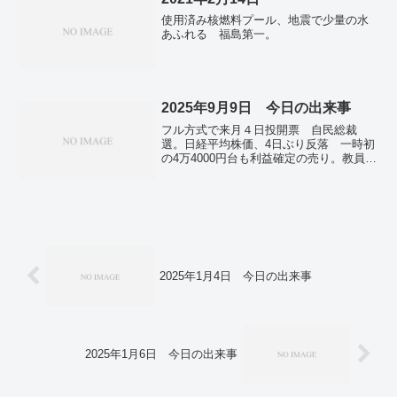
自転車ヘルメット着用率4％ 2～3月、警
使用済み核燃料プール、地震で少量の水
察庁調査。ドローンで医薬品をお届け
あふれる 福島第一。
和歌山で実証実験 震災教訓に活用へ。
舞台版「となりのトトロ」が6冠 英国
「オリビエ賞」授賞式。迷いクジラ処理
に8千万円 大阪港湾局、紀伊沖に沈め
る。全国で新たに3215人感染確認 前週
2025年9月9日 今日の出来事
より約300人増 新型コロナ。
フル方式で来月４日投開票 自民総裁
選。日経平均株価、4日ぶり反落 一時初
の4万4000円台も利益確定の売り。教員4
人に3人が「土日も仕事」 7割、持ち帰
り残業も 全教調査。パレスチナ国家承
認にいらだつ米イスラエル 注目集める
日本の対応。「多国間主義」強化確認
米との対立激化は回避…ＢＲＩＣＳ首
脳。映画「鬼滅の刃」、韓国で観客数400
万人突破 「君の名は。」抜く。独、次
世代ＥＶで挽回期す 存在感高まる中国
2025年1月4日 今日の出来事
勢…自動車ショー。減塩食でも食器でお
いしく キリン「電気味覚」技術搭載。
2025年1月6日 今日の出来事