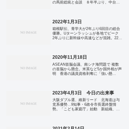
の馬前総統と会談 ８年半ぶり、中台
「不可分」強調。蔡総統が被災地視察
発生１週間、死者１６人に―台湾地震。
３月の米消費者物価、３．５％上昇 市
場予想超過、２カ月連続拡大。P・ヒッグ
2022年1月3日
スさん死去 「ヒッグス粒子」ノーベル
箱根駅伝、青学大が2年ぶり6回目の総合
賞 94歳。エルニーニョ現象終息へ 夏
優勝。Uターンラッシュが各地でピーク
にラニーニャ可能性も。
2年ぶりに新幹線や高速などが混雑。22年
景気、84％が拡大予想 共同通信の主要
106社調査。コロナ、全国で新たに668
人 東京大神宮でクラスター、参拝中止
に。沖縄県で130人、山口県で56人が新た
2020年11月18日
に感染 基地由来の見方も。
ASEAN首脳会議、南シナ海問題で 複数
の首脳から懸念。米英など5か国外相が声
明 香港の議員資格剥奪に「強い懸
念」。インドネシアで新工業団地の建設
始まる 日系企業に期待の声。コロナワ
クチン「有効性95％」 米ファイザー最
終結果を発表。
2023年4月3日 今日の出来事
大阪ダブル選、維新リード 北海道は与
党系優勢…9知事・6政令市長選終盤情
勢。「こども家庭庁」始動 新組織、デ
ジタル庁以来。新社会人の入社式や入庁
式、全国各地で 4年ぶりの対面式典も。
国交省OB自ら要求し空港副社長に 「省
の意向」という趣旨の発言。13都府県の
2021年2月14日