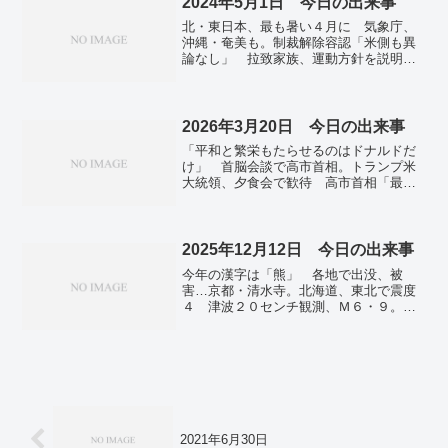
2024年5月1日 今日の出来事
人超 4日連続で最多更新。
北・東日本、最も暑い４月に 気象庁、
沖縄・奄美も。制裁解除容認「米側も異
論なし」 拉致家族、運動方針を説明。
築地「国際競争力高める」 再開発、訪
日客対応も…三井不動産など。住宅ロー
ン、変動金利は据え置き 固定は全行が
引き上げ、５月。愛知・西尾で「八十八
2026年3月20日 今日の出来事
夜行事」、かすり着物姿の女性が新茶摘
「平和と繁栄もたらせるのはドナルドだ
み。韓国とＡＵＫＵＳ、技術協力へ 対
け」 首脳会談で高市首相。トランプ米
北朝鮮・中国で抑止力強化。コロンビア
大統領、夕食会で歓待 高市首相「最高
大に警官隊突入 ガザ反戦学生デモを排
の相棒」。原油高騰で焦り、日本を利
除―ＮＹ。米アマゾン１～３月期決算、
用 ホルムズ安全へ各国に対応迫る―１
最終利益３・３倍の１・６兆円。
１月の中間選挙にらみ・トランプ氏。対
米投融資、第２弾は１１兆円 次世代原
2025年12月12日 今日の出来事
発や天然ガス発電。台湾問題、中国けん
今年の漢字は「熊」 各地で出没、被
制 トランプ米大統領「拉致解決」支持
害…京都・清水寺。北海道、東北で震度
―日米首脳会談。拉致家族「ありがた
４ 津波２０センチ観測、Ｍ６・９。日
い」 トランプ氏、解決への全面支持で
銀、追加利上げへ 30年ぶり0.75％に
―日米首脳会談。日欧など７カ国、ホル
18日から決定会合。アスクル、サイバー
ムズ海峡の安全航行に貢献 イランの封
攻撃による個人情報流出は約74万件と発
鎖を非難。続くガス田への攻撃 イスラ
表。石破政権はどよーん、何も動かず
エルにトランプ氏「もうやるな」伝達。
自民麻生氏が当てこすり。経済安保で新
中国、イラン産原油買い増しか 東南ア
枠組み 日韓豪などと中国対抗…米。
ジア経由で―１～２月。海保、船運航の
「今年の人」にＡＩ設計者 人々の生活
市民団体捜索 業務上過失致死傷容疑―
を一変…米誌タイム。
沖縄・辺野古転覆。「地上の楽園は、こ
2021年6月30日