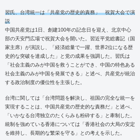
習氏、台湾統一は「共産党の歴史的責務」 祝賀大会で演
説
中国共産党は1日、創建100年の記念日を迎え、北京中心
部の天安門広場で祝賀大会を開いた。習近平党総書記（国
家主席）が演説し、「経済総量で一躍、世界2位になる歴
史的な突破を達成した」と党の成果を強調した。習氏は
「社会主義のみが中国を救うことができ、中国の特色ある
社会主義のみが中国を発展できる」と述べ、共産党が統治
する政治制度の優位性を主張した。
台湾に関しては「台湾問題を解決し、祖国の完全な統一を
実現することは、中国共産党の歴史的な責務だ」と述べ、
「いかなる台湾独立のたくらみも粉砕する」と牽制した。
統制を強めている香港については「香港社会の大局の安定
を維持し、長期的な繁栄を守る」との考えを示した。