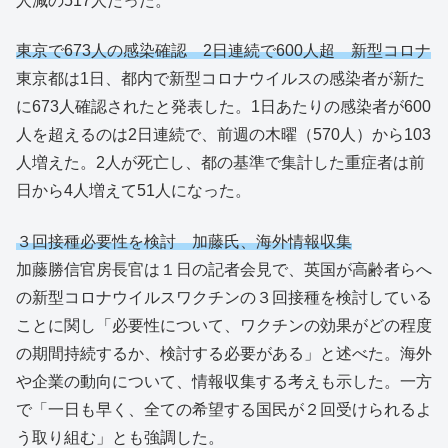
人減の517人だった。
東京で673人の感染確認 2日連続で600人超 新型コロナ
東京都は1日、都内で新型コロナウイルスの感染者が新た
に673人確認されたと発表した。1日あたりの感染者が600
人を超えるのは2日連続で、前週の木曜（570人）から103
人増えた。2人が死亡し、都の基準で集計した重症者は前
日から4人増えて51人になった。
３回接種必要性を検討 加藤氏、海外情報収集
加藤勝信官房長官は１日の記者会見で、英国が高齢者らへ
の新型コロナウイルスワクチンの３回接種を検討している
ことに関し「必要性について、ワクチンの効果がどの程度
の期間持続するか、検討する必要がある」と述べた。海外
や企業の動向について、情報収集する考えも示した。一方
で「一日も早く、全ての希望する国民が２回受けられるよ
う取り組む」とも強調した。