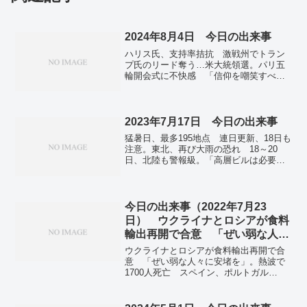
2024年8月4日 今日の出来事
ハリス氏、支持率拮抗 激戦州でトラン
プ氏のリード奪う…米大統領選。パリ五
輪開会式に不快感 「信仰を嘲笑すべき
でない」…ローマ教皇庁〔五輪〕。広瀬
めぐみ議員、人目につくよう送迎や事務
作業させ秘書勤務に見せかけ指示か…給
与詐取事件。高気圧に覆われ最多３０１
2023年7月17日 今日の出来事
地点で猛暑日、群馬・桐生などで３９・
猛暑日、最多195地点 連日更新、18日も
２度…都内で３人が熱中症で重症。
注意。東北、再び大雨の恐れ 18～20
日、北陸も警報級。「高層ビルは必要な
のか」神宮外苑再開発 住民説明会で厳
しい質問相次ぐ。＜新型コロナ＞夏休み
前に感染者増加 九州・沖縄で急増。京
都・祇園祭で「山鉾巡行」 前祭の23
今日の出来事（2022年7月23
基、夏の古都を進む。京都・保津川下
日） ウクライナとロシアが食料
り、再開 3月の船頭2人死亡事故以来。
輸出再開で合意 「ぜい弱な人々
国際物理五輪で2人金メダル 兵庫と香川
に安堵を」
の高校生。「人災」との指摘も…大雨で
ウクライナとロシアが食料輸出再開で合
40人が死亡、9人が行方不明 韓国で中南
意 「ぜい弱な人々に安堵を」。熱波で
部中心に被害が拡大。米東部で洪水、5人
1700人死亡 スペイン、ポルトガル
死亡 西部は高温、50度超えも。ロシ
―WHO推計。うなぎで猛暑乗り切れ 値
ア、黒海の穀物合意を離脱 ウクライナ
上げでも予約好調、行列も―「丑の
からの輸出停止。
日」。全国の新型コロナ感染、初の20万