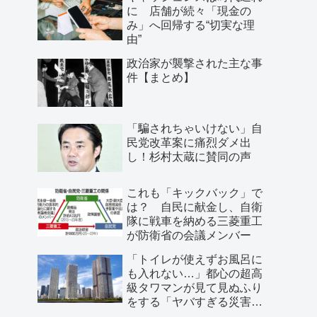
に 店舗が続々「現金の
み」へ回帰する“切実な理
由”
政治家が襲撃された主な事
件【まとめ】
「騙されちゃいけない」自
民党改革案に痛烈ダメ出
し！杉村太蔵に賛同の声
これも「キックバック」で
は？ 自民に献金し、自衛
隊に戦車を納める三菱重工
が防衛省の会議メンバー
「トイレが使えずお風呂に
も入れない…」都心の超高
級タワマンが見て見ぬふり
をする「ヤバすぎる災害リ
スク」