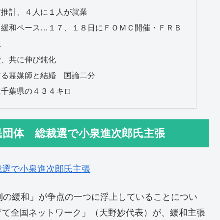
省推計、４人に１人が就業
と緩和ペース…１７、１８日にＦＯＭＣ開催・ＦＲＢ
値
費、共に伸び鈍化
する霊媒師と結婚 国論二分
は千葉県の４３４キロ
民団体 総裁選で小泉進次郎氏主張
裁選で小泉進次郎氏主張
制の緩和」が争点の一つに浮上していることについ
育て全国ネットワーク」（天野妙代表）が、緩和主張