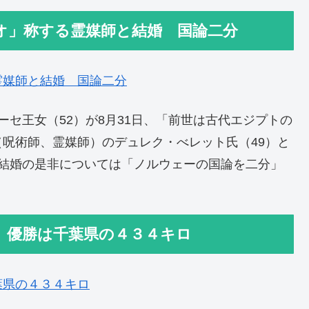
オ」称する霊媒師と結婚 国論二分
霊媒師と結婚 国論二分
セ王女（52）が8月31日、「前世は古代エジプトの
呪術師、霊媒師）のデュレク・べレット氏（49）と
、結婚の是非については「ノルウェーの国論を二分」
 優勝は千葉県の４３４キロ
葉県の４３４キロ