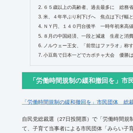
６５歳以上の高齢者、過去最多に 総務
米、４年半ぶり利下げへ 焦点は下げ幅
ＮＹ円、１４０円台後半 一時年初来高
８月の中国経済、一段と減速 生産と消
ノルウェー王女、「前世はファラオ」称
小豆島で日本一どでカボチャ大会 優勝
「労働時間規制の緩和撤回を」市
「労働時間規制の緩和撤回を」市民団体 総
自民党総裁選（27日投開票）で「労働時間規
て、子育て当事者による市民団体「みらい子