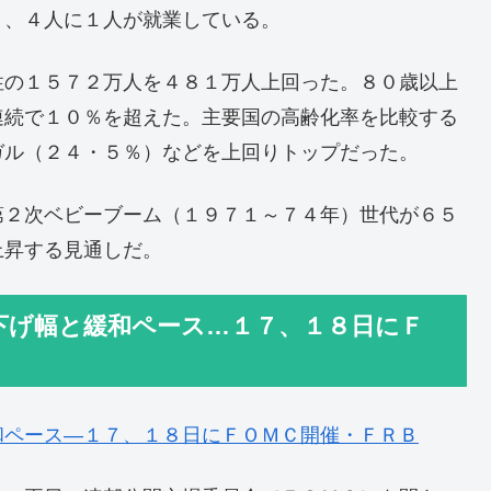
り、４人に１人が就業している。
性の１５７２万人を４８１万人上回った。８０歳以上
連続で１０％を超えた。主要国の高齢化率を比較する
ガル（２４・５％）などを上回りトップだった。
第２次ベビーブーム（１９７１～７４年）世代が６５
上昇する見通しだ。
下げ幅と緩和ペース…１７、１８日にＦ
和ペース―１７、１８日にＦＯＭＣ開催・ＦＲＢ