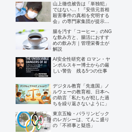
山上徹也被告は「単独犯」
ではない…！『安倍元首相
殺害事件の真相を究明する
会』の専門家集団が提示し
た「３つの根拠」
腸を汚す「コーヒー」のNG
な飲み方と、腸活におすす
めの飲み方｜管理栄養士が
解説
AI安全性研究者 ロマン・ヤ
ンポルスキー博士からの厳
しい警告 残る5つの仕事
デジタル教育「先進国」ノ
ルウェーの教育相、日本へ
の助言「私たちが犯した過
ちを繰り返さないように」
東京五輪・パラリンピック
のレガシーは、てんこ盛り
の「不祥事と疑惑」