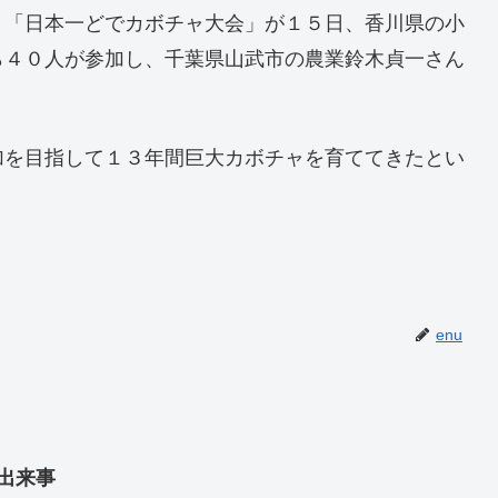
う「日本一どでカボチャ大会」が１５日、香川県の小
ら４０人が参加し、千葉県山武市の農業鈴木貞一さん
加を目指して１３年間巨大カボチャを育ててきたとい
enu
の出来事