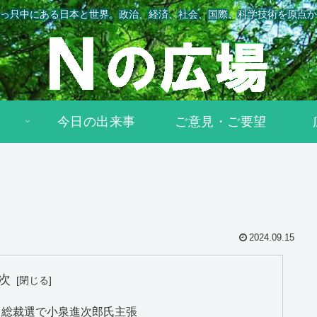
っ只中にある日本と世界。政治、経済、社会、国際、科学技術を原点か
今日の出来事
ご意見・ご要望
2024.09.15
次
 総裁選で小泉進次郎氏主張