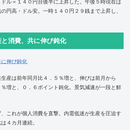
１ドル＝１４０円台後半に上昇した。午後５時現在は
銭の円高・ドル安。一時１４０円２９銭まで上昇し、
産と消費、共に伸び鈍化
共に伸び鈍化
業生産は前年同月比４．５％増と、伸びは前月から
１％増と、０．６ポイント鈍化。景気減速が一段と鮮
ず、これが個人消費を直撃。内需低迷が生産を圧迫す
化は４カ月連続。