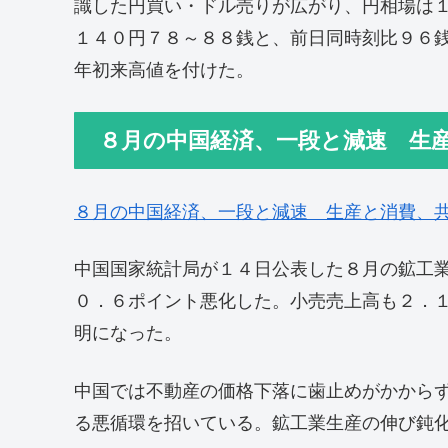
識した円買い・ドル売りが広がり、円相場は
１４０円７８～８８銭と、前日同時刻比９６
年初来高値を付けた。
８月の中国経済、一段と減速 生
８月の中国経済、一段と減速 生産と消費、
中国国家統計局が１４日公表した８月の鉱工
０．６ポイント悪化した。小売売上高も２．
明になった。
中国では不動産の価格下落に歯止めがかから
る悪循環を招いている。鉱工業生産の伸び鈍