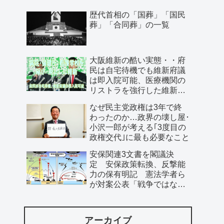
歴代首相の「国葬」「国民
葬」「合同葬」の一覧
大阪維新の酷い実態・・府
民は自宅待機でも維新府議
は即入院可能、医療機関の
リストラを強行した維新、
公費で維新首長の飲み会を
なぜ民主党政権は3年で終
開催…
わったのか…政界の壊し屋･
小沢一郎が考える｢3度目の
政権交代｣に最も必要なこと
安保関連3文書を閣議決
定 安保政策転換、反撃能
力の保有明記 憲法学者ら
が対案公表「戦争ではなく
平和の準備を」
アーカイブ