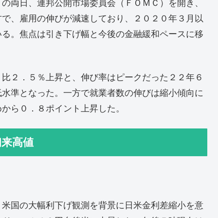
８の両日、連邦公開市場委員会（ＦＯＭＣ）を開き、
方で、雇用の伸びが減速しており、２０２０年３月以
いる。焦点は引き下げ幅と今後の金融緩和ペースに移
月比２．５％上昇と、伸び率はピークだった２２年６
低水準となった。一方で就業者数の伸びは縮小傾向に
めから０．８ポイント上昇した。
初来高値
、米国の大幅利下げ観測を背景に日米金利差縮小を意