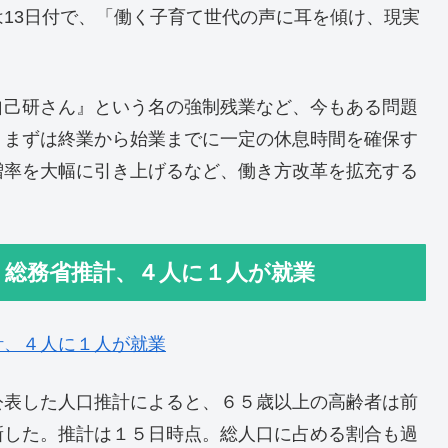
13日付で、「働く子育て世代の声に耳を傾け、現実
自己研さん』という名の強制残業など、今もある問題
、まずは終業から始業までに一定の休息時間を確保す
増率を大幅に引き上げるなど、働き方改革を拡充する
 総務省推計、４人に１人が就業
計、４人に１人が就業
公表した人口推計によると、６５歳以上の高齢者は前
新した。推計は１５日時点。総人口に占める割合も過