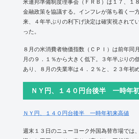
米連邦準備制度理事会（ＦＲＢ）は１７、１
金融政策を協議する。インフレが落ち着く一
来、４年半ぶりの利下げ決定は確実視されて
った。
８月の米消費者物価指数（ＣＰＩ）は前年同
月の９．１％から大きく低下。３年半ぶりの
あり、８月の失業率は４．２％と、２３年初
ＮＹ円、１４０円台後半 一時年
ＮＹ円、１４０円台後半 一時年初来高値
週末１３日のニューヨーク外国為替市場では