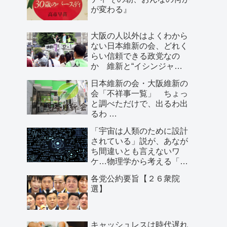
が変わる』
大阪の人以外はよくわから
ない日本維新の会、どれく
らい信頼できる政党なの
か 維新と“イシンジャ
ー”に批判的な大阪の人が語
日本維新の会・大阪維新の
る、大阪で起きていること
会「不祥事一覧」 ちょっ
と調べただけで、出るわ出
るわ …
「宇宙は人類のために設計
されている」説が、あなが
ち間違いとも言えないワ
ケ…物理学から考える「こ
の世界の存在理由」
各党公約要旨【２６衆院
選】
キャッシュレスは時代遅れ