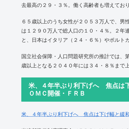
去最高の２９・３％。働く高齢者も増えてお
６５歳以上のうち女性が２０５３万人で、男
は１２９０万人で総人口の１０・４％。２年
と、日本はイタリア（２４・６％）やポルト
国立社会保障・人口問題研究所の推計では、
歳以上となる２０４０年には３４・８％まで
米、４年半ぶり利下げへ 焦点は
ＯＭＣ開催・ＦＲＢ
米、４年半ぶり利下げへ 焦点は下げ幅と緩