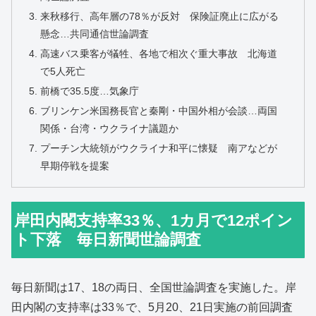
来秋移行、高年層の78％が反対 保険証廃止に広がる
懸念…共同通信世論調査
高速バス乗客が犠牲、各地で相次ぐ重大事故 北海道
で5人死亡
前橋で35.5度…気象庁
ブリンケン米国務長官と秦剛・中国外相が会談…両国
関係・台湾・ウクライナ議題か
プーチン大統領がウクライナ和平に懐疑 南アなどが
早期停戦を提案
岸田内閣支持率33％、1カ月で12ポイン
ト下落 毎日新聞世論調査
毎日新聞は17、18の両日、全国世論調査を実施した。岸
田内閣の支持率は33％で、5月20、21日実施の前回調査