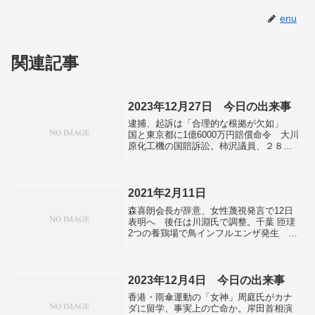
enu
関連記事
2023年12月27日 今日の出来事
逮捕、起訴は「合理的な根拠が欠如」
国と東京都に1億6000万円賠償命令 大川
原化工機の国賠訴訟。柿沢議員、２８日
にも立件 公選法違反疑い、東京地検特
捜部。雲隠れ続ける自民・池田氏 「出
てきて釈明を」あきれ・憤る地元。正常
化「タイミング近い」 金融政策、日銀
2021年2月11日
主な意見。電気料金９社が引き上げ 原
森喜朗会長が辞意、女性蔑視発言で12日
油、ＬＮＧ価格上昇で―２月。台湾・野
表明へ 後任は川淵氏で調整。千葉 匝瑳
党議員関係者、中国の接待旅行参加か
2つの養鶏場で鳥インフルエンザ発生 県
台湾検察が捜査。
内今季10例目。
2023年12月4日 今日の出来事
香港・雨傘運動の「女神」周庭氏がカナ
ダに留学、事実上の亡命か。岸田首相演