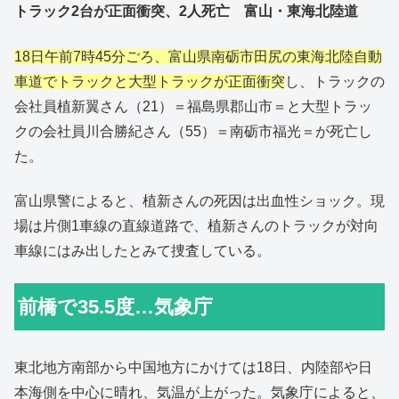
トラック2台が正面衝突、2人死亡 富山・東海北陸道
18日午前7時45分ごろ、富山県南砺市田尻の東海北陸自動
車道でトラックと大型トラックが正面衝突
し、トラックの
会社員植新翼さん（21）＝福島県郡山市＝と大型トラッ
クの会社員川合勝紀さん（55）＝南砺市福光＝が死亡し
た。
富山県警によると、植新さんの死因は出血性ショック。現
場は片側1車線の直線道路で、植新さんのトラックが対向
車線にはみ出したとみて捜査している。
前橋で35.5度…気象庁
東北地方南部から中国地方にかけては18日、内陸部や日
本海側を中心に晴れ、気温が上がった。気象庁によると、