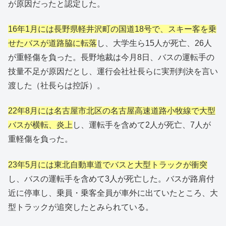
が原因だったと認定した。
16年1月には長野県軽井沢町の国道18号で、スキー客を乗
せたバスが道路脇に転落
し、大学生ら15人が死亡、26人
が重軽傷を負った。長野地裁は今月8日、バスの運転手の
技量不足が原因だとし、運行会社社長らに実刑判決を言い
渡した（社長らは控訴）。
22年8月には名古屋市北区の名古屋高速道路小牧線で大型
バスが横転、炎上
し、運転手を含めて2人が死亡、7人が
重軽傷を負った。
23年5月には東北自動車道でバスと大型トラックが衝突
し、バスの運転手を含めて3人が死亡した。バスが路肩付
近に停車し、乗員・乗客全員が車外に出ていたところ、大
型トラックが追突したとみられている。