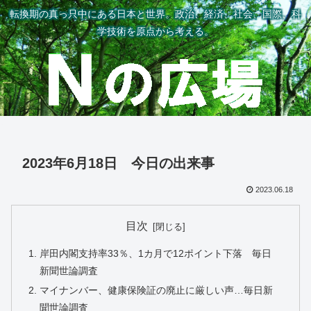
転換期の真っ只中にある日本と世界。政治、経済、社会、国際、科
学技術を原点から考える。
2023年6月18日 今日の出来事
2023.06.18
目次
岸田内閣支持率33％、1カ月で12ポイント下落 毎日
新聞世論調査
マイナンバー、健康保険証の廃止に厳しい声…毎日新
聞世論調査