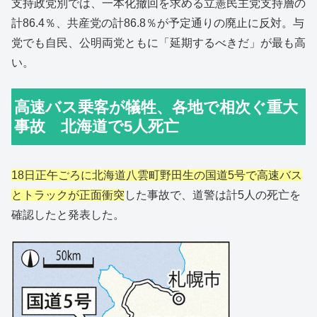
支持政党別では、一本化撤回を求める立憲民主党支持層の
計86.4％、共産党の計86.8％が予定通りの廃止に反対。与
党でも自民、公明両党ともに「延期するべきだ」が最も高
い。
高速バス乗客が犠牲、各地で相次ぐ重大
事故 北海道で5人死亡
18日正午ごろに北海道八雲町野田生の国道5号で高速バス
とトラックが正面衝突
した事故で、道警は計5人の死亡を
確認したと発表した。