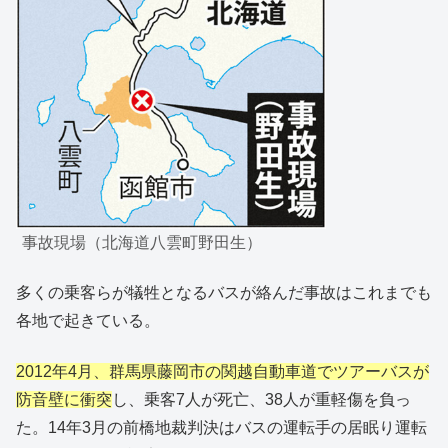
事故現場（北海道八雲町野田生）
多くの乗客らが犠牲となるバスが絡んだ事故はこれまでも
各地で起きている。
2012年4月、群馬県藤岡市の関越自動車道でツアーバスが
防音壁に衝突
し、乗客7人が死亡、38人が重軽傷を負っ
た。14年3月の前橋地裁判決はバスの運転手の居眠り運転