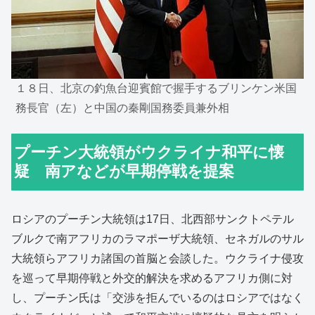
１８日、北京の釣魚台迎賓館で握手するブリンケン米国
務長官（左）と中国の秦剛国務委員兼外相
プーチン大統領がウクライナ和平に懐
疑 南アなどが早期停戦を提案
ロシアのプーチン大統領は17日、北西部サンクトペテル
ブルクで南アフリカのラマポーザ大統領、セネガルのサル
大統領らアフリカ諸国の首脳と会談した。ウクライナ侵攻
を巡って早期停戦と外交的解決を求めるアフリカ側に対
し、プーチン氏は「交渉を拒んでいるのはロシアではなく