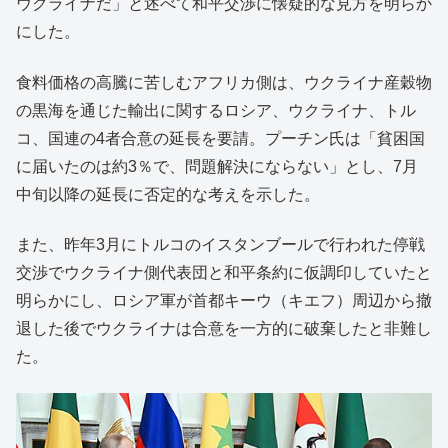
ウクライナだ」と述べて和平交渉に懐疑的な見方を明らか
にした。
食料価格の高騰に苦しむアフリカ側は、ウクライナ産穀物
の黒海を通じた輸出に関するロシア、ウクライナ、トル
コ、国連の4者合意の延長を要請。プーチン氏は「貧困国
に届いたのは約3％で、問題解決にならない」とし、7月
中旬以降の延長に否定的な考えを示した。
また、昨年3月にトルコのイスタンブールで行われた停戦
交渉でウクライナ側代表団と和平条約に仮調印していたと
明らかにし、ロシア軍が首都キーウ（キエフ）周辺から撤
退した後でウクライナは合意を一方的に破棄したと非難し
た。