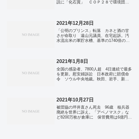
説に「化石賞」 ＣＯＰ２８で環境団
体。「首相が旧統一教会系団体トップと
面会」 教団関係者が証言。安倍派複数
議員１千万円超受領か 国会閉会後確認
へ、特捜部。米軍オスプレイ墜落、海中
2021年12月28日
で5人の遺体発見 機体の残骸も。韓国、
「公明のプリンス」転落 カネと酒の甘
偵察衛星打ち上げへ実験成功 ２５年目
さが命取り 遠山元議員、在宅起訴。汚
標に独自開発。林理事長「大学対応で混
水流出米の軍貯水槽、基準の1740倍の有
乱、おわび」 日大アメフト部薬物で会
害物質 沖縄・うるま。「日本人飛行士
見。じゃこ天きりたんぽ鍋、即日完売
を20年代後半に月面に」 宇宙基本計画
秋田、愛媛〔地域〕。週間天気 東京は
工程表を改定。大阪府でオミクロン株ク
20℃予想 12月なのに10年に1度の高温
ラスター 全国初か 高齢者施設で5人感
2021年1月8日
も 北日本は気温差が大。
染。沖縄でオミクロン株2人確認 初の市
全国の感染者、7800人超 4日連続で最多
中感染か 嘉手納基地従業員も。岩手で
を更新。慰安婦訴訟 日本政府に賠償命
オミクロン株確認 東北初、県「市中感
令 ソウル中央地裁。秋田、岩手、新潟
染ではない」。洪水で47万人が被災 ブ
の3県で4万5000戸停電 日本海側の暴風
ラジル北東部、20人死亡 今後被害拡大
雪で。ロンドンの感染拡大は「制御不
か。年越し寒波 元旦は全国的に極寒
能」 市長が重大事態宣言。
初日の出は寒さ対策を。
2021年10月27日
被団協の坪井直さん死去 96歳 核兵器
廃絶を世界に訴え。「アベノマスク」な
ど8200万枚が倉庫に 保管費用は6億円。
ガソリン、平均167円 8週連続で値上が
り―経産省。アップル、再エネ100%供給
先が倍増 日本はミネベアなど20社。