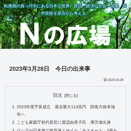
転換期の真っ只中にある日本と世界。政治、経済、社会、国際、科
学技術を原点から考える。
2023年3月28日 今日の出来事
2023.03.28
目次
2023年度予算成立 過去最大114兆円 防衛力抜本強
化へ
こども家庭庁初代長官に渡辺由美子氏 厚労省出身
ロシアが日本海で超音速ミサイル「モスキート」2発を