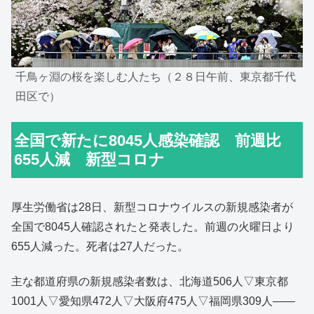
千鳥ヶ淵の桜を楽しむ人たち（２８日午前、東京都千代
田区で）
全国で新たに8045人感染確認 前週比
655人減 新型コロナ
厚生労働省は28日、新型コロナウイルスの新規感染者が
全国で8045人確認されたと発表した。前週の火曜日より
655人減った。死者は27人だった。
主な都道府県の新規感染者数は、北海道506人▽東京都
1001人▽愛知県472人▽大阪府475人▽福岡県309人――