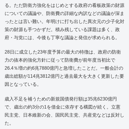
る。ただ防衛力強化をはじめとする政府の看板政策の財源
についての議論や、防衛費の詳細な内訳などの議論が深ま
ったとは言い難い。年明けに打ち出した異次元の少子化対
策の財源も手つかずだ。積み残している課題は多く、政
府・与党には、今後も丁寧な議論と発信が求められる。
28日に成立した23年度予算の最大の特徴は、政府の防衛
力の抜本的強化方針に従って防衛費が前年度当初比で
26.4％増の約6兆7880億円と急増したことだ。一般会計の
歳出総額が114兆3812億円と過去最大を大きく更新した要
因となっている。
歳入不足を補うための新規国債発行額は35兆6230億円
で、歳出の約3分の1を借金に依存する構図が続く。立憲
民主党、日本維新の会、国民民主党、共産党などは反対し
た。