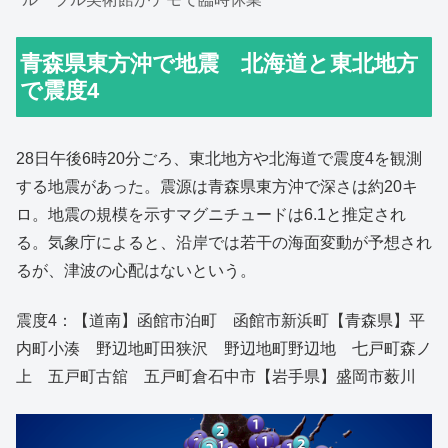
青森県東方沖で地震 北海道と東北地方
で震度4
28日午後6時20分ごろ、東北地方や北海道で震度4を観測
する地震があった。震源は青森県東方沖で深さは約20キ
ロ。地震の規模を示すマグニチュードは6.1と推定され
る。気象庁によると、沿岸では若干の海面変動が予想され
るが、津波の心配はないという。
震度4：【道南】函館市泊町 函館市新浜町【青森県】平
内町小湊 野辺地町田狭沢 野辺地町野辺地 七戸町森ノ
上 五戸町古舘 五戸町倉石中市【岩手県】盛岡市薮川