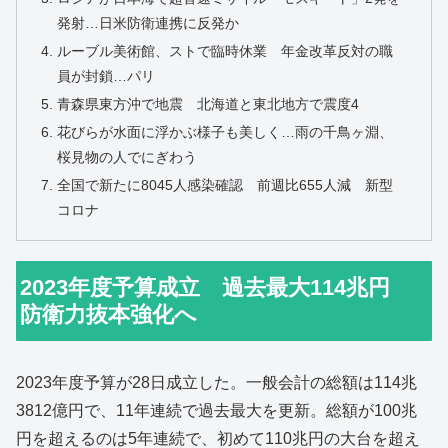
発射…日米防衛連携に反発か
ルーブル美術館、ストで臨時休業 年金改革反対の職
員が封鎖…パリ
青森県東方沖で地震 北海道と東北地方で震度4
花びらが水面に浮かぶ様子も美しく…雨の千鳥ヶ淵、
桜見物の人でにぎわう
全国で新たに8045人感染確認 前週比655人減 新型
コロナ
2023年度予算成立 過去最大114兆円
防衛力抜本強化へ
2023年度予算が28日成立した。一般会計の総額は114兆
3812億円で、11年連続で過去最大を更新。総額が100兆
円を超えるのは5年連続で、初めて110兆円の大台を超え