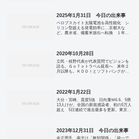
ン・セブ島沖地震、死者60人に 邦人被
害の情報なし。中国、「国慶節」の連休
スタート ８日間で２３億人移動。「自
2025年1月31日 今日の出来事
主国防」を強調 国軍の日で演説、北朝
ペロブスカイト太陽電池を高性能化 シ
鮮に触れず…韓国大統領。今夏の富士登
リコン型超える発電効率に…京都大な
山者、前年比0.4％増 入山料4000円も天
ど。農水省、備蓄米放出へ転換 １年以
候恵まれ。100隻の漁船団、大漁旗はため
内の買い戻し条件。両陛下、７月前半に
かせ勇壮に 宗像大社みあれ祭。洋上風
モンゴルへ 歴代天皇初、３度目の親善
力企画会社が破産 取引先の撤退影響…
訪問。皇族確保「今国会で結論を」 衆
負債１０億円。青酸カリより強い毒性、
院議長、政府２案基に。「ディープシー
2020年10月28日
みそ汁混入で殺人未遂事件も…身近な有
ク」利用を制限 世界で数百、中国へ情
毒植物キョウチクトウの危険。
立民・枝野代表が代表質問でビジョンを
報流出懸念。北朝鮮兵、前線から消え
語る。ＧｏＴｏトラベル延長へ 来年２
る 対ウクライナ、損失で一時撤退か…
月以降も。ＫＤＤＩとソフトバンクが新
報道。韓国サムスン、営業利益２．３
料金プランを発表。フランス ２度目の
倍 半導体市場回復で…２４年１０～１
都市封鎖へ ドイツは飲食店閉鎖へ。
２月期。トランプ米大統領、２月１日か
らメキシコ・カナダに関税発動 ２
2022年1月22日
５％、移民・麻薬対策不備で。
大分・宮崎、震度5強 日向灘Ｍ6.6、5県
13人けが。全国の新規感染者、初の5万人
超え 5日連続で過去最多を更新。東京都
の新規感染者、初の1万人超 1万1227人
確認 重症者12人。太宰府天満宮で「飛
梅」開花 菅原道真公まつる本殿側か
ら。ヒアリ「緊急対処生物」に 立ち入
2023年12月31日 今日の出来事
り強化、法改正へ。
金正恩氏 南北は「敵対関係」「統一で