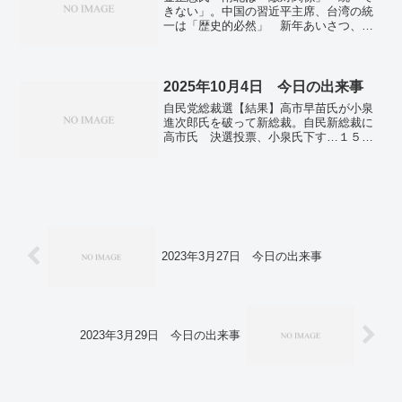
きない」。中国の習近平主席、台湾の統
一は「歴史的必然」 新年あいさつ、改
めて表明。イスラエル首相、ガザでの戦
争「何カ月も続く」。「最も激しい」反
撃、２４人死亡 ウクライナ空爆翌日、
戦火に危機感―ロシア西部。
2025年10月4日 今日の出来事
自民党総裁選【結果】高市早苗氏が小泉
進次郎氏を破って新総裁。自民新総裁に
高市氏 決選投票、小泉氏下す…１５
日、初の女性首相に。「真っ赤なバラの
ようであれ」母の教え ロック愛する保
守論客。高市氏、自民結党以来初の女性
総裁 新政権、右派色強まる可能性。
米、関係強化へ機運高まる トランプ氏
訪日で信頼構築。台湾総統「熱烈にお祝
い」 高市氏と４月に会談…自民総裁
選。高市氏は日本版「鉄の女」 豪メデ
2023年3月27日 今日の出来事
ィア、サッチャー氏と重ねる。中国、台
湾問題や靖国参拝に警戒 新華社が高市
氏選出を速報。韓国メディア 自民新総
裁の高市氏を「安倍元首相の女性版」と
紹介。「さなえコール」の大合唱 高市
2023年3月29日 今日の出来事
氏の地元支援者ら 自民総裁選。