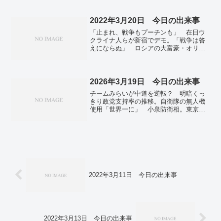
協力金72万円支給へ。リニア水問題、静
岡への全量戻しに「12～20年」ＪＲ東
海。
2022年3月20日 今日の出来事
「止まれ、戦争もプーチンも」 在日ウ
クライナ人らが新宿でデモ。「戦争は答
えにならぬ」 ロシアの大富豪・オリガ
ルヒ、反戦の声次々。他の紛争地で食べ
られてきたウクライナ小麦 世界の飢
餓、悪化危惧。400人避難の学校爆撃か
マリウポリで市街戦激化―ロシア攻勢。
2026年3月19日 今日の出来事
北朝鮮、黄海へロケット砲か 軍事挑発
チームみらいが中道を逆転？ 明暗くっ
の度合い高めている可能性。東京で桜開
きり政党支持率の推移。自衛隊の無人機
花 平年より4日早い開花発表。国内感染
使用「世界一に」 小泉防衛相。東京
3万9659人 前週比1万人超減―新型コロ
株、１８６６円安 イラン長期化懸念、
ナ。地震で脱線の東北新幹線、撤去作業
円も下落。政府のガソリン補助金再開、
始まる 作業は2週間の見通し。
平均価格１７０円程度に抑制へ。ＮＹ原
油、再び１００ドル突破 イランのカタ
ール攻撃報道で。事業登録なし、国が実
態調査へ 海上運送法違反容疑で捜査も
―沖縄・辺野古転覆。東京都心で桜開
花 平年より５日早く―気象庁。花博ま
2022年3月11日 今日の出来事
で１年でイベント 前売り券販売開始。
2022年3月13日 今日の出来事