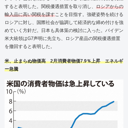
すると表明した。関税優遇措置を取り消し、
ロシアからの
輸入品に高い関税を課す
ことを目指す。強硬姿勢を続ける
ロシアに対し、国際社会が協調して経済的な締め付けを強
めていく方針だ。日本も具体策の検討に入った。バイデン
米大統領はG7声明に先立ち、ロシア産品の関税優遇措置
を撤回すると表明した。
米、止まらぬ物価高 2月消費者物価7.9％上昇 エネルギ
ー急騰