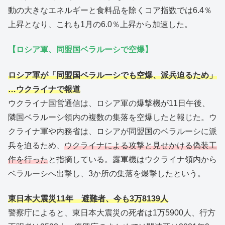
動の大きなエネルギーと食料品を除くコア指数では6.4％
上昇となり、これも1月の6.0％上昇から加速した。
【ロシア軍、同盟国ベラルーシで空爆】
ロシア軍が「同盟国ベラルーシでも空爆、派兵迫るため」
…ウクライナで報道
ウクライナ国営通信は、ロシア軍の爆撃機が11日午後、
隣国ベラルーシ領内の複数の集落を空爆したと報じた。ウ
クライナ軍や内務省は、ロシアが同盟国のベラルーシに派
兵を迫るため、
ウクライナによる攻撃と見せかける偽装工
作を行った
と指摘している。露軍機はウクライナ領内から
ベラルーシへ出撃し、3か所の集落を爆撃したという。
東日本大震災11年 避難者、今も3万8139人
警察庁によると、東日本大震災の死者は1万5900人、行方