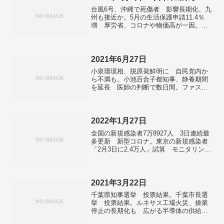
台風6号、沖縄で死傷者 影響長期化、九
州も接近か。5月の生活保護申請11.4％
増 厚労省、コロナや物価高が一因。中
国豪雨、300万人が被災 北京140年で最
多の降水量。
2021年6月27日
小泉環境相、脱原発鮮明に 自民党内か
ら不満も。小池百合子都知事、静養期間
を延長 医師の判断で数日間。ファスト
映画、10分でネタバレ 「効率」求める
視聴者も 投稿者、全国初の逮捕。100万
回再生、瞬く間 投稿の男性「合法」主
張―ファスト映画。
2022年1月27日
全国の新規感染者7万8927人 3日連続最
多更新 新型コロナ。東京の新規感染者
「2月3日に2.4万人」試算 モニタリング
会議。沖縄「ピーク越え兆し」 全国は2
週間の見方も―厚労省組織・新型コロ
ナ。北朝鮮の飛翔体は2発 核・ミサイル
開発加速の可能性。日米韓、外相会談へ
2021年3月22日
調整 2月にハワイで 対北朝鮮で連携。
千葉県知事選挙 投票結果。千葉市長選
挙 投票結果。ルネサス工場火災、操業
停止の長期化も 広がる半導体の供給不
安。仙台の飲食店に時短要請 宮城県が