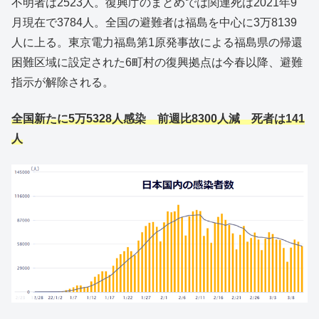
不明者は2523人。復興庁のまとめでは関連死は2021年9
月現在で3784人。全国の避難者は福島を中心に3万8139
人に上る。東京電力福島第1原発事故による福島県の帰還
困難区域に設定された6町村の復興拠点は今春以降、避難
指示が解除される。
全国新たに5万5328人感染 前週比8300人減 死者は141
人