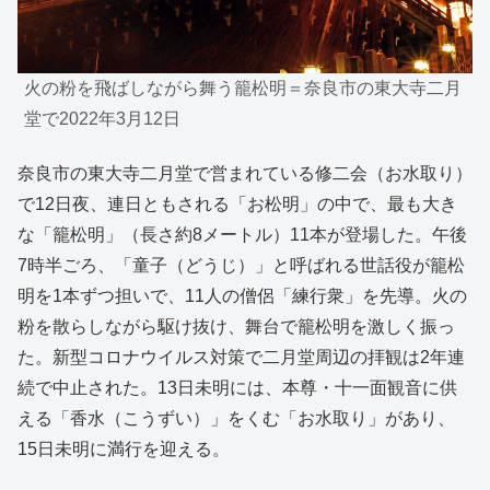
火の粉を飛ばしながら舞う籠松明＝奈良市の東大寺二月
堂で2022年3月12日
奈良市の東大寺二月堂で営まれている修二会（お水取り）
で12日夜、連日ともされる「お松明」の中で、最も大き
な「籠松明」（長さ約8メートル）11本が登場した。午後
7時半ごろ、「童子（どうじ）」と呼ばれる世話役が籠松
明を1本ずつ担いで、11人の僧侶「練行衆」を先導。火の
粉を散らしながら駆け抜け、舞台で籠松明を激しく振っ
た。新型コロナウイルス対策で二月堂周辺の拝観は2年連
続で中止された。13日未明には、本尊・十一面観音に供
える「香水（こうずい）」をくむ「お水取り」があり、
15日未明に満行を迎える。