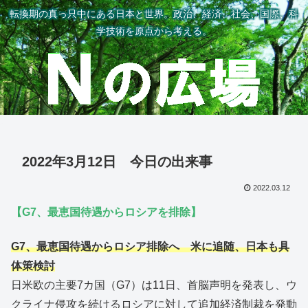
転換期の真っ只中にある日本と世界。政治、経済、社会、国際、科
学技術を原点から考える。
2022年3月12日 今日の出来事
2022.03.12
【G7、最恵国待遇からロシアを排除】
G7、最恵国待遇からロシア排除へ 米に追随、日本も具
体策検討
日米欧の主要7カ国（G7）は11日、首脳声明を発表し、ウ
クライナ侵攻を続けるロシアに対して追加経済制裁を発動