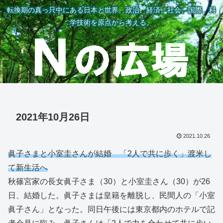
転換期の真っ只中にある日本と世界。政治、経済、社会、国際、科
学技術を原点から考える。
2021年10月26日
2021.10.26
眞子さまと小室圭さんが結婚 「2人で共に歩く」渡米し
て新生活へ
秋篠宮家の長女眞子さま（30）と小室圭さん（30）が26
日、結婚した。眞子さまは皇籍を離脱し、民間人の「小室
眞子さん」となった。同日午後には東京都内のホテルで記