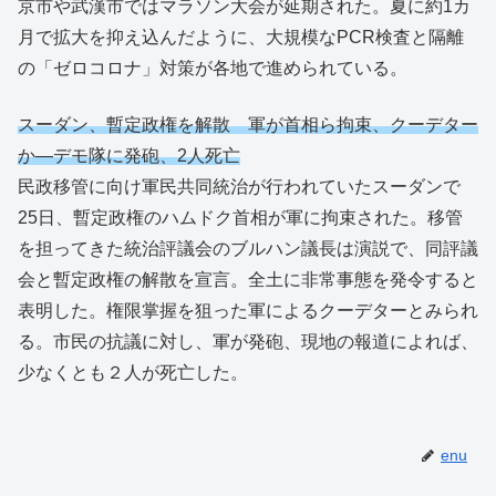
京市や武漢市ではマラソン大会が延期された。夏に約1カ
月で拡大を抑え込んだように、大規模なPCR検査と隔離
の「ゼロコロナ」対策が各地で進められている。
スーダン、暫定政権を解散 軍が首相ら拘束、クーデター
か―デモ隊に発砲、2人死亡
民政移管に向け軍民共同統治が行われていたスーダンで
25日、暫定政権のハムドク首相が軍に拘束された。移管
を担ってきた統治評議会のブルハン議長は演説で、同評議
会と暫定政権の解散を宣言。全土に非常事態を発令すると
表明した。権限掌握を狙った軍によるクーデターとみられ
る。市民の抗議に対し、軍が発砲、現地の報道によれば、
少なくとも２人が死亡した。
enu