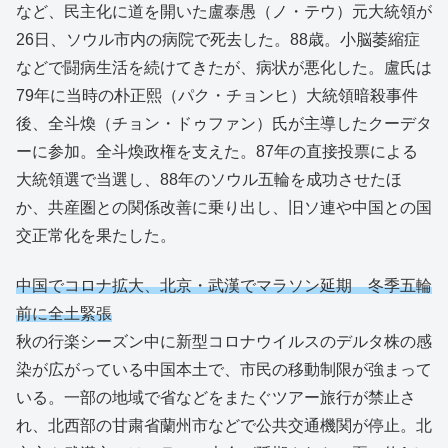
など、民主化に道を開いた盧泰愚（ノ・テウ）元大統領が
26日、ソウル市内の病院で死去した。88歳。小脳萎縮症
などで闘病生活を続けてきたが、病状が悪化した。盧氏は
79年に当時の朴正熙（パク・チョンヒ）大統領暗殺事件
後、全斗煥（チョン・ドゥファン）氏が主導したクーデタ
ーに参加。全斗煥政権を支えた。87年の直接投票による
大統領選で当選し、88年のソウル五輪を成功させたほ
か、共産圏との関係改善に乗り出し、旧ソ連や中国との国
交正常化を果たした。
中国でコロナ拡大、北京・武漢でマラソン延期 冬季五輪
前に全土緊張
秋の行楽シーズン中に新型コロナウイルスのデルタ株の感
染が広がっている中国本土で、市民の移動制限が強まって
いる。一部の地域で省などをまたぐツアー旅行が禁止さ
れ、北西部の甘粛省蘭州市などで公共交通機関が停止。北