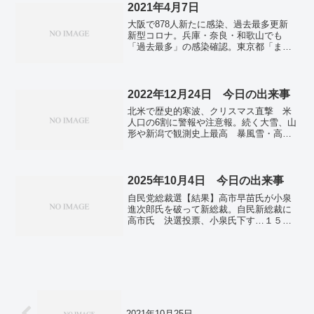
産、順次再開へ １６年地震の教訓生き
2021年4月7日
日米韓、対北朝鮮で緊密な連携を確認 3
る。円再び急騰、157円台に 円買い介
カ国外相が会談。ガザ情勢、「2国家共
大阪で878人新たに感染、過去最多更新
入、日米が連携。米、ウイグル強制労働
存」が解決策と強調 G20外相会合が閉
新型コロナ。兵庫・奈良・和歌山でも
で新たに４３社から輸入禁止 中国は反
幕。中国の住宅価格、56都市で下落 1月
「過去最多」の感染確認。東京都「まん
発。中国「ＡＩ恋人」の提供禁止 依存
の新築、8割で落ち込み続く。連休天気
延防止」要請を準備 週内にも政府追
による社会不安を抑制。
24日(土)は太平洋側で天気回復 25日(日)
加。英首相「私もパブでビールを」 感
は再び冷たい雨や雪に。小学生のほぼ半
染状況が劇的改善。汚染処理水処分「近
数が花粉症を実感 生活に影響も ロー
日中に判断」 首相表明、関係閣僚会議
2022年12月24日 今日の出来事
ト製薬調査。
開催へ。全漁連会長、原発の処理水の海
北米で歴史的寒波、クリスマス直撃 米
洋放出「絶対反対」。柏崎刈羽原発の改
人口の6割に警報や注意報。続く大雪、山
善命令「弁明の余地ない」 東電が受け
形や新潟で観測史上最高 暴風雪・高
入れ表明。生活保護申請、1月は7%増 2
波・強風に注意。名古屋で初雪、積雪10
度目の宣言で厳しい雇用。世界成長率
センチ 愛媛県、久万高原町へ自衛隊派
6％ ＩＭＦ21年予測、上方修正。2021
遣要請。中国、12月だけで約2.5億人感染
年世界長者番付 アマゾン創業者ベゾス
か 青島では1日あたり50万人感染。全国
2025年10月4日 今日の出来事
氏が4年連続トップ。
で新たに17万7622人感染 前週比1.9万人
自民党総裁選【結果】高市早苗氏が小泉
増 新型コロナ。
進次郎氏を破って新総裁。自民新総裁に
高市氏 決選投票、小泉氏下す…１５
日、初の女性首相に。「真っ赤なバラの
ようであれ」母の教え ロック愛する保
守論客。高市氏、自民結党以来初の女性
総裁 新政権、右派色強まる可能性。
米、関係強化へ機運高まる トランプ氏
訪日で信頼構築。台湾総統「熱烈にお祝
い」 高市氏と４月に会談…自民総裁
選。高市氏は日本版「鉄の女」 豪メデ
2021年10月25日