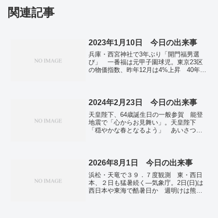
関連記事
2023年1月10日 今日の出来事
兵庫・西宮神社で3年ぶり「開門福男選
び」 一番福は元甲子園球児。東京23区
の物価指数、昨年12月は4%上昇 40年ぶ
りの上昇率。サンマ水揚げ、2022年も過
去最低 4年連続、天候悪化響く。全国の
新規感染者7万5504人 死者は253人 新
型コロナ。中国「差別的な入国制限に対
2024年2月23日 今日の出来事
抗措置」…日本人と韓国人への新規ビザ
天皇陛下、64歳誕生日の一般参賀 能登
発給停止。ブラジル議会襲撃、1500人拘
地震で「心からお見舞い」。天皇陛下
束 前大統領は米国で入院。
「穏やかな春となるよう」 あいさつ全
文。NY株も最高値更新 初の3万9000ド
ル台 幅広い銘柄に買い注文。一時3万
9156円…日経平均が最高値を更新しても
「庶民」に乏しい高揚感。ハイテク主導
2026年8月1日 今日の出来事
の米株高が波及 インフレで失速リスク
浜松・天竜で３９．７度観測 東・西日
も―東京株式。ナワリヌイ氏の母が遺体
本、２日も猛暑続く―気象庁。2日(日)は
と対面…「密葬に合意しない限り引き渡
西日本や東海で酷暑日か 週明けは熊本
せない」。２４日でウクライナ侵攻２
で統計史上初めて40℃達するおそれ。熊
年 民間人犠牲、日米欧が制裁もロシア
本地震、ボランティア受け入れ 益城町
経済回復。ロシアと急接近の北朝鮮 武
で開始、県内外から。熊本の半導体生
器・弾薬と引き換えに軍事技術獲得か。