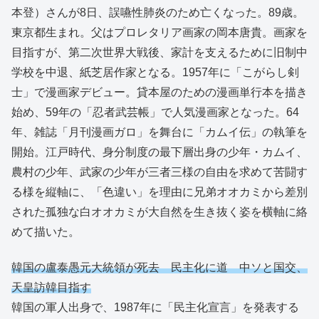
本登）さんが8日、誤嚥性肺炎のため亡くなった。89歳。
東京都生まれ。父はプロレタリア画家の岡本唐貴。画家を
目指すが、第二次世界大戦後、家計を支えるために旧制中
学校を中退、紙芝居作家となる。1957年に「こがらし剣
士」で漫画家デビュー。貸本屋のための漫画単行本を描き
始め、59年の「忍者武芸帳」で人気漫画家となった。64
年、雑誌「月刊漫画ガロ」を舞台に「カムイ伝」の執筆を
開始。江戸時代、身分制度の最下層出身の少年・カムイ、
農村の少年、武家の少年が三者三様の自由を求めて苦闘す
る様を縦軸に、「色違い」を理由に兄弟オオカミから差別
された孤独な白オオカミが大自然を生き抜く姿を横軸に絡
めて描いた。
韓国の盧泰愚元大統領が死去 民主化に道 中ソと国交、
天皇訪韓目指す
韓国の軍人出身で、1987年に「民主化宣言」を発表する