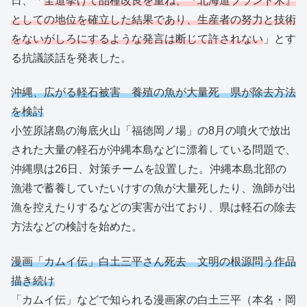
日、「
全道挙げて品種改良を重ね、『北海道ブランド米』
としての地位を確立した結果であり、生産者の努力と技術
をないがしろにするような発言は断じて許されない
」とす
る抗議談話を発表した。
沖縄、広がる軽石被害 養殖の魚が大量死 県が除去方法
を検討
小笠原諸島の海底火山「福徳岡ノ場」の8月の噴火で放出
された大量の軽石が沖縄本島などに漂着している問題で、
沖縄県は26日、対策チームを設置した。沖縄本島北部の
漁港で蓄養していたいけすの魚が大量死したり、漁師が出
漁を控えたりするなどの実害が出ており、県は軽石の除去
方法などの検討を始めた。
漫画「カムイ伝」白土三平さん死去 文明の根源問う作品
描き続け
「カムイ伝」などで知られる漫画家の白土三平（本名・岡