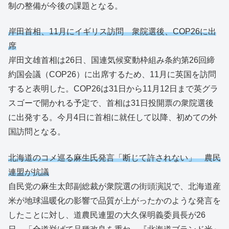
制の整備が今後の課題となる。
岸田首相、11月にイギリス訪問 衆院選後、COP26に出
席
岸田文雄首相は26日、国連気候変動枠組み条約第26回締
約国会議（COP26）に出席するため、11月に英国を訪問
すると表明した。COP26は31日から11月12日まで英グラ
スゴーで開かれる予定で、首相は31日投開票の衆院選後
に出発する。今月4日に首相に就任して以降、初めての外
国訪問となる。
北海道のコメ巡る麻生氏発言「断じて許されない」 農民
連盟が抗議
自民党の麻生太郎副総裁が衆院選の街頭演説で、北海道産
米が地球温暖化の影響で品質が上がったかのような発言を
したことに対し、道農民連盟の大久保明義委員長が26