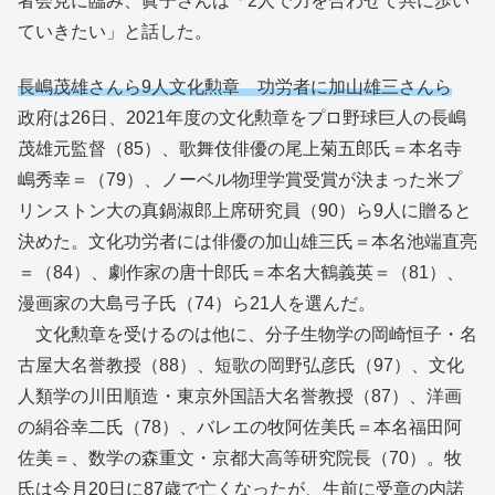
者会見に臨み、眞子さんは「2人で力を合わせて共に歩い
ていきたい」と話した。
長嶋茂雄さんら9人文化勲章 功労者に加山雄三さんら
政府は26日、2021年度の文化勲章をプロ野球巨人の長嶋
茂雄元監督（85）、歌舞伎俳優の尾上菊五郎氏＝本名寺
嶋秀幸＝（79）、ノーベル物理学賞受賞が決まった米プ
リンストン大の真鍋淑郎上席研究員（90）ら9人に贈ると
決めた。文化功労者には俳優の加山雄三氏＝本名池端直亮
＝（84）、劇作家の唐十郎氏＝本名大鶴義英＝（81）、
漫画家の大島弓子氏（74）ら21人を選んだ。
文化勲章を受けるのは他に、分子生物学の岡崎恒子・名
古屋大名誉教授（88）、短歌の岡野弘彦氏（97）、文化
人類学の川田順造・東京外国語大名誉教授（87）、洋画
の絹谷幸二氏（78）、バレエの牧阿佐美氏＝本名福田阿
佐美＝、数学の森重文・京都大高等研究院長（70）。牧
氏は今月20日に87歳で亡くなったが、生前に受章の内諾