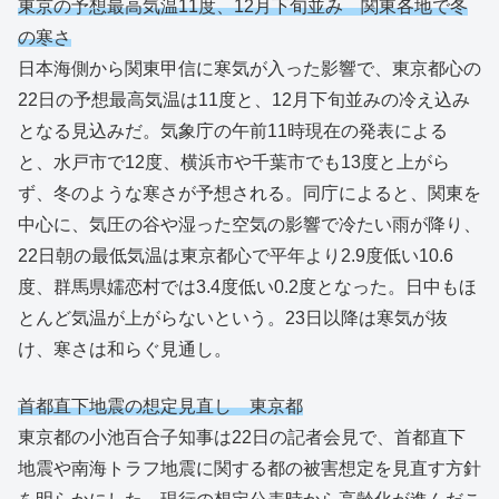
東京の予想最高気温11度、12月下旬並み 関東各地で冬
の寒さ
日本海側から関東甲信に寒気が入った影響で、東京都心の
22日の予想最高気温は11度と、12月下旬並みの冷え込み
となる見込みだ。気象庁の午前11時現在の発表による
と、水戸市で12度、横浜市や千葉市でも13度と上がら
ず、冬のような寒さが予想される。同庁によると、関東を
中心に、気圧の谷や湿った空気の影響で冷たい雨が降り、
22日朝の最低気温は東京都心で平年より2.9度低い10.6
度、群馬県嬬恋村では3.4度低い0.2度となった。日中もほ
とんど気温が上がらないという。23日以降は寒気が抜
け、寒さは和らぐ見通し。
首都直下地震の想定見直し 東京都
東京都の小池百合子知事は22日の記者会見で、首都直下
地震や南海トラフ地震に関する都の被害想定を見直す方針