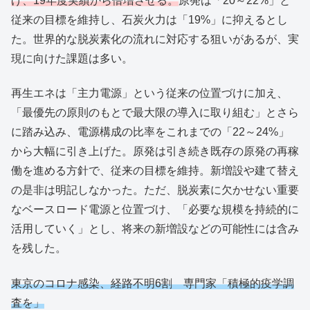
げ、19年度実績から倍増させる。
原発は「20～22%」と
従来の目標を維持し、石炭火力は「19%」に抑えるとし
た。世界的な脱炭素化の流れに対応する狙いがあるが、実
現に向けた課題は多い。
再生エネは「主力電源」という従来の位置づけに加え、
「最優先の原則のもとで最大限の導入に取り組む」とさら
に踏み込み、電源構成の比率をこれまでの「22～24%」
から大幅に引き上げた。原発は引き続き既存の原発の再稼
働を進める方針で、従来の目標を維持。新増設や建て替え
の是非は明記しなかった。ただ、脱炭素に欠かせない重要
なベースロード電源と位置づけ、「必要な規模を持続的に
活用していく」とし、将来の新増設などの可能性には含み
を残した。
東京のコロナ感染、経路不明6割 専門家「積極的疫学調
査を」