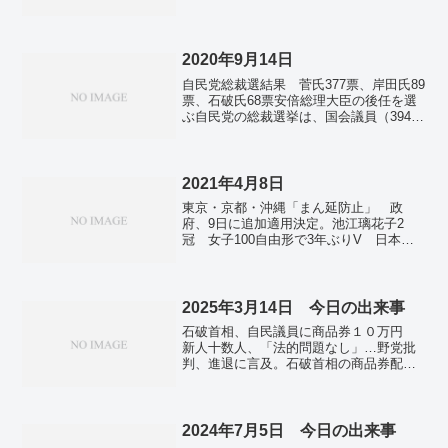
げ」 街頭演説。コロナ時短要請、首都
圏・大阪で解除 11か月ぶりの通常営業
に。生活困窮相談、3倍超に急増 コロナ
影響で78万件―20年度。「鬼滅の刃」
2020年9月14日
「呪術廻戦」年賀はがき発売へ 「鬼
自民党総裁選結果 菅氏377票、岸田氏89
滅」は切手シートも。
票、石破氏68票安倍総理大臣の後任を選
ぶ自民党の総裁選挙は、国会議員（394
票）と都道府県連（141票＝3票×47都道
府県）の代表による投票が14日行われ、
菅官房長官が新しい総裁に選出された。
有効投...
2021年4月8日
東京・京都・沖縄「まん延防止」 政
府、9日に追加適用決定。池江璃花子2
冠 女子100自由形で3年ぶりV 日本選
手権・参院2選挙、長野・広島で告示 コ
ロナとカネが争点。処理水海洋放出方針
で与党動揺 次期参院選「東北全滅」危
惧も。アストラ社製接種後の血栓「極め
2025年3月14日 今日の出来事
てまれ」 EU当局が調査結果。小室圭さ
石破首相、自民議員に商品券１０万円
ん、結婚への思い変わらず 「誤情報を
新人十数人、「法的問題なし」…野党批
訂正」と文書公表。ソウル・釜山両市長
判、進退に言及。石破首相の商品券配
選で野党勝利 文政権、さらに苦境に。
布、市民団体が告発状提出 政治資金規
正法違反容疑。連合初回集計、賃上げ率
５．４６％ ３４年ぶり水準、中小も
５％超…２５年春闘。備蓄米の初回入
2024年7月5日 今日の出来事
札 平均落札60キロあたり2万1217円。