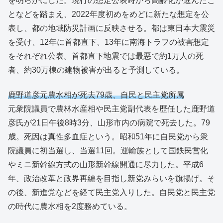
を明らかにした。現行の想定公表時から高齢化が進んだこ
となどを踏まえ、2022年度初めをめどに新たな想定を公
表し、都の地域防災計画に反映させる。都は東日本大震災
を受け、12年に首都直下、13年に南海トラフの被害想定
をそれぞれ公表。首都直下地震では最悪で約1万人の死
者、約30万棟の建物被害が出ると予測している。
鹿野道彦元農水相が死去79歳、自民と民主党所属
元衆院議員で農林水産相や民主党副代表を歴任した鹿野道
彦氏が21日午後8時3分、山形市内の病院で死去した。79
歳。死因は真性多血症という。昭和51年に自民党から衆
院議員に初当選し、当選11回。運輸族として国鉄民営化
やミニ新幹線方式の山形新幹線開通に尽力した。平成6
年、政治改革と政界再編を目指し新党みらいを旗揚げ。そ
の後、新進党などを経て民主党入りした。自民党と民主党
の時代に農水相を2度務めている。