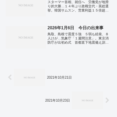
スターマー首相、就任へ 労働党が地滑
ロシア、米国の停戦案に難色 「ウクラ
り的大勝…１４年ぶり政権交代・英総選
イナ軍の休息でしかない」。ゼレンスキ
挙。韓国サムスン、営業利益１５倍超
ー大統領、プーチン氏は「戦争を続けた
４～６月期。三重で39.7度 3日連続の暑
がっている」と非難。「ウクライナ支援
さ 全国162地点で猛暑日。物価高で５月
は国益」６２％ ゼレンスキー氏冷遇に
消費支出１・８％減 買い控え、マイナ
不支持多数…米大調査。世界の海面、予
スは２カ月ぶり。
2026年1月6日 今日の出来事
想外ペースで上昇 ２４年に５・９ミ
リ、ＮＡＳＡ。
鳥取、島根で震度５強 ５弱も続発、８
人けが…気象庁「１週間注意」。東京消
防庁が出初め式 首都直下地震備え訓
練。相次ぐ懸念、直接非難回避も 米国
のベネズエラ攻撃で…安保理緊急会合。
ベネズエラ野党指導者マチャド氏、トラ
ンプ氏に謝意 「できるだけ早く」帰
国。中国、軍民両用品の対日輸出禁止
経済圧力強める。韓国大統領、中国首相
と会談 経済協力や文化交流協議か。日
経平均株価、最高値を更新 終値5万2518
2021年10月21日
円 米の株高受け。中部電の審査不正、
公益通報で把握 昨年２月に、対応協議
へ…規制委。
2021年10月23日