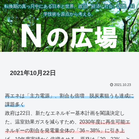
転換期の真っ只中にある日本と世界。政治、経済、社会、国際、科
学技術を原点から考える。
2021年10月22日
2021.10.23
再エネは「主力電源」、割合も倍増 脱炭素狙うも達成に
課題多く
政府は22日、新たなエネルギー基本計画を閣議決定し
た。温室効果ガスを減らすため、
2030年度に再生可能エ
ネルギーの割合を発電量全体の「36～38%」に引き上