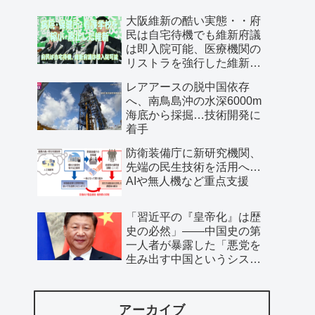
大阪維新の酷い実態・・府
民は自宅待機でも維新府議
は即入院可能、医療機関の
リストラを強行した維新、
公費で維新首長の飲み会を
レアアースの脱中国依存
開催…
へ、南鳥島沖の水深6000m
海底から採掘…技術開発に
着手
防衛装備庁に新研究機関、
先端の民生技術を活用へ…
AIや無人機など重点支援
「習近平の『皇帝化』は歴
史の必然」――中国史の第
一人者が暴露した「悪党を
生み出す中国というシステ
ム」
アーカイブ