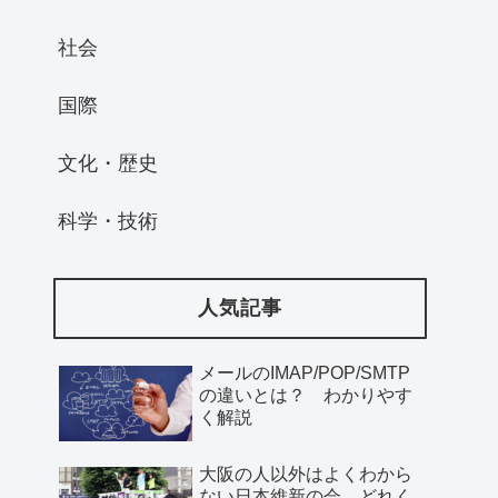
社会
国際
文化・歴史
科学・技術
人気記事
メールのIMAP/POP/SMTP
の違いとは？ わかりやす
く解説
大阪の人以外はよくわから
ない日本維新の会、どれく