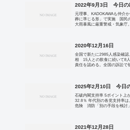
2022年9月3日 今日
元理事、KADOKAWAも仲
葬に準じる形」で実施 国民
大雨暴風に厳重警戒・気象庁
内感染、新たに12万3100人
前週比17万227人減。
2020年12月16日
全国で新たに2985人感染確
相 15人との飲食に続いて
責任を認める。全国の訴訟で
2025年2月10日 今
石破内閣支持率 5ポイント上
32.8％ 年代別の各党支持
危険 消防「別の手段を検討
孤立も。日本の経常黒字、過去
議 日本公使に「強烈な不満
摩擦の深刻化懸念。
2021年12月28日