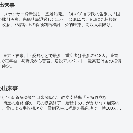
の出来事
介か スポンサー枠新設し 五輪汚職。ゴルバチョフ氏の告別式「国
の批判考慮。先島諸島通過し北上へ 台風11号、6日に九州接近―
。政府、75歳以上の保険料増検討 公的医療、高収入者限り。国
 前週比5万7000人減―新型コロナ。コロナ自宅療養者は139万人
認、東京・神奈川・愛知などで最多 重症者は最多の618人。菅首
8人で忘年会 与野党から苦言。建設アスベスト 最高裁は国の賠償
初確定。
日の出来事
がり44％ 首脳会談で日米関係は。政党支持率「支持政党なし」
率は。埼玉の道路陥没、穴の捜索終了 運転手の手がかりなく崩落の
」。雪による事故相次ぐ 雪崩発生…福島の温泉地で一時160人が
最大29兆円 2024年、海外配当なども増加。日米共同声明に抗
」表明…中国。中国、米国への報復関税を発動 最大15％ 貿易