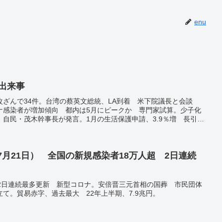
enu
の出来事
ざんで34件。台湾の蔡英文総統、LA到着 米下院議長と会談
ナ感染者が増加傾向 都内は5月にピークか 専門家試算。少子化
自民・茂木幹事長が発言。1月の生活保護申請、3.9％増 長引く
。楽天モバイル元部長ら詐欺容疑で再逮捕、立件総額49億円に…
年7月21日） 全国の新規感染者18万人超 2日連続
 2日連続最多更新 新型コロナ。安倍晋三元首相の国葬 市民団体
て。貿易赤字、過去最大 22年上半期、7.9兆円。