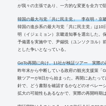
が我々の主張であり、一方的な変更を全力で
韓国の最大与党「共に民主党」 李在明・京
韓国の進歩系の最大与党「共に民主党」は10
明（イジェミョン）京畿道知事を選出した。
予備選を実施中で、尹錫悦（ユンソクヨル）
とした争いとなっている。
GoTo再開に向け、11社が検証ツアー 実際
昨年末から中断している政府の観光支援策「G
験ツアーが8日から始まった。再開にあたっ
針で、どう書類を確認するかなどのオペレー
拡大の可能性もあるなかで、実際の再開時期