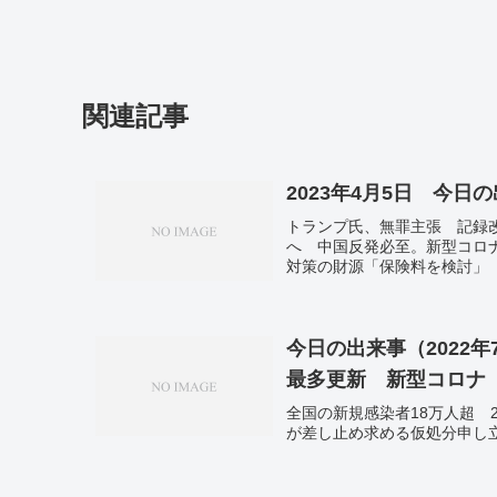
関連記事
2023年4月5日 今日
トランプ氏、無罪主張 記録改
へ 中国反発必至。新型コロ
対策の財源「保険料を検討」 
コロナ禍、物価高など影響か
還流金で不動産や高級車。
今日の出来事（2022
最多更新 新型コロナ
全国の新規感染者18万人超
が差し止め求める仮処分申し立