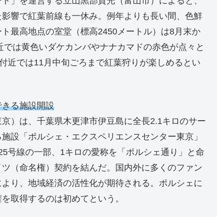
ート」を運営する立山黒部貫光（富山市）によると、
た影響で紅葉前線も一休み。例年よりも長い間、色鮮
ト最高地点の室堂（標高2450メートル）は8月末か
付近では黄色いダケカンバやナナカマドの赤色が点々と
）付近では11月中旬ごろまで紅葉狩りが楽しめるとい
できる施設開設
京）は、千葉県木更津市伊豆島に全長2.1キロのサー
る施設「ポルシェ・エクスペリエンスセンター東京」
25号線の一部、1キロの愛称を「ポルシェ通り」と命
イツ（命名権）契約を結んだ。国内外に多くのファン
により、地域経済の活性化が期待される。ポルシェに
権を取得するのは初めてという。