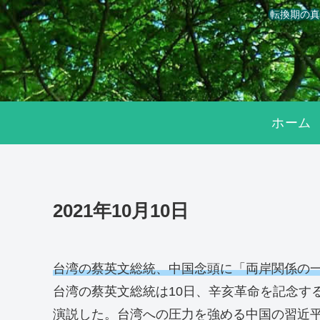
転換期の真
ホーム
2021年10月10日
台湾の蔡英文総統、中国念頭に「両岸関係の
台湾の蔡英文総統は10日、辛亥革命を記念す
演説した。台湾への圧力を強める中国の習近