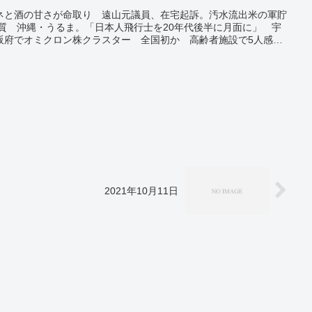
ネと酒の甘さが命取り 遠山元議員、在宅起訴。汚水流出米の軍貯
物質 沖縄・うるま。「日本人飛行士を20年代後半に月面に」 宇
阪府でオミクロン株クラスター 全国初か 高齢者施設で5人感
確認 初の市中感染か 嘉手納基地従業員も。岩手でオミクロン株
ではない」。洪水で47万人が被災 ブラジル北東部、20人死亡
 元旦は全国的に極寒 初日の出は寒さ対策を。
2021年10月11日