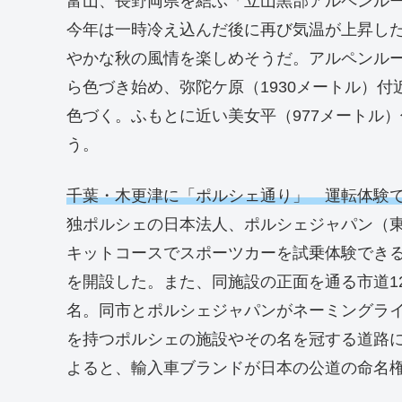
富山、長野両県を結ぶ「立山黒部アルペンル
今年は一時冷え込んだ後に再び気温が上昇し
やかな秋の風情を楽しめそうだ。アルペンルー
ら色づき始め、弥陀ケ原（1930メートル）
色づく。ふもとに近い美女平（977メートル
う。
千葉・木更津に「ポルシェ通り」 運転体験
独ポルシェの日本法人、ポルシェジャパン（東
キットコースでスポーツカーを試乗体験でき
を開設した。また、同施設の正面を通る市道1
名。同市とポルシェジャパンがネーミングラ
を持つポルシェの施設やその名を冠する道路
よると、輸入車ブランドが日本の公道の命名