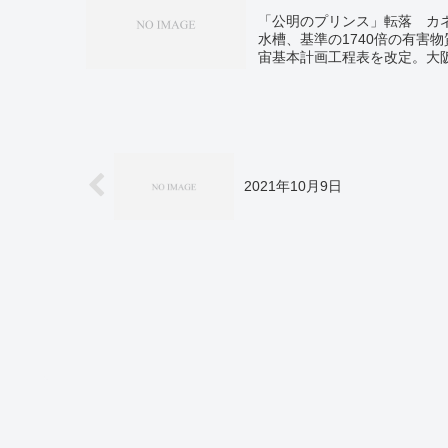
「公明のプリンス」転落 カ
水槽、基準の1740倍の有害
宙基本計画工程表を改定。大
染。沖縄でオミクロン株2人
確認 東北初、県「市中感染
今後被害拡大か。年越し寒波
2021年10月9日