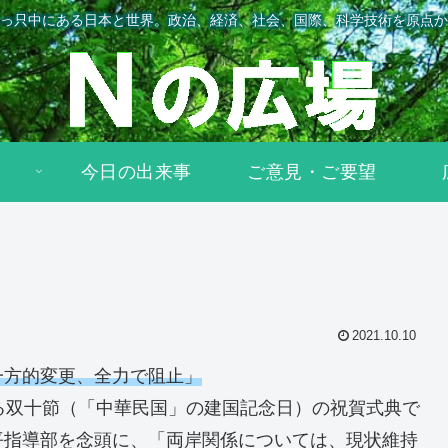
っ只中にある日本と世界。政治、経済、社会、国際、科学技術を原点か
今日の出来事
ご意見・ご要望
2021.10.10
一方的変更、全力で阻止」
る双十節（「中華民国」の建国記念日）の祝賀式典で
平指導部を念頭に、「両岸関係については、現状維持