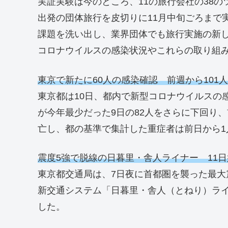
実証実験は今のところ、11の旅行会社の38
出発の団体旅行を皮切りに11月中旬ごろまで
課題を洗い出し、業界団体でも旅行実施の新
コロナウイルスの感染状況やこれらの取り組
東京で新たに60人の感染確認 前週から101
東京都は10日、都内で新型コロナウイルスの
が今年最少だった9日の82人をさらに下回り、
亡し、都の基準で集計した重症者は前日から1
震度5強で脱線の日暮里・舎人ライナー 11
東京都交通局は、7日夜に首都圏を襲った最大
新交通システム「日暮里・舎人（とねり）ライ
した。