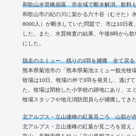
和歌山水管橋崩落 市全域で断水解消、飲料
和歌山市の紀の川に架かる六十谷（むそた）水
8000人）が断水していた問題で、市は10日
した。また、水質検査の結果、午後8時から
にした。
脱走のエミュー、残りの3羽を捕獲 全て戻る
熊本県菊池市の「熊本県菊池エミュー観光牧
牧場は10日、牧場の外で3羽を発見し、逃げ
た。牧場は閉校した小学校の跡地にあり、エミ
牧場スタッフや地元消防団員らが捕獲してき
北アルプス・立山連峰の紅葉見ごろ 山肌が
北アルプス・立山連峰の紅葉が見ごろを迎え