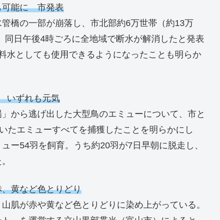
も可能に 市発表
管橋の一部が崩落し、市北部約6万世帯（約13万
夜、同日午後4時ごろに全地域で断水が解消したと発表
飲料水としても使用できるようになったことも明らか
 いずれも元気
場」から逃げ出した大型鳥のエミューについて、市と
ていたエミューすべてを捕獲したことを明らかにし
ュー54羽を飼育。うち約20羽が7日早朝に脱走し、
た。
赤、黄など色とりどり
、山肌が赤や黄など色とりどりに染め上がっている。