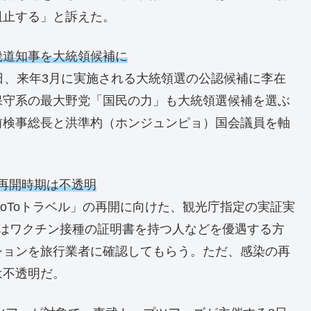
阻止する」と訴えた。
畿道知事を大統領候補に
日、来年3月に実施される大統領選の公認候補に李在
保守系の最大野党「国民の力」も大統領選候補を選ぶ
前検事総長と洪準杓（ホンジュンピョ）国会議員を軸
の再開時期は不透明
oToトラベル」の再開に向けた、観光庁指定の実証実
てはワクチン接種の証明書を持つ人などを優遇する方
ションを旅行業者に確認してもらう。ただ、感染の再
は不透明だ。