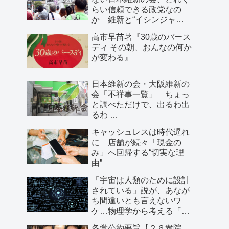
らい信頼できる政党なの
か 維新と“イシンジャ
ー”に批判的な大阪の人が語
高市早苗著『30歳のバース
る、大阪で起きていること
ディ その朝、おんなの何か
が変わる』
日本維新の会・大阪維新の
会「不祥事一覧」 ちょっ
と調べただけで、出るわ出
るわ …
キャッシュレスは時代遅れ
に 店舗が続々「現金の
み」へ回帰する“切実な理
由”
「宇宙は人類のために設計
されている」説が、あなが
ち間違いとも言えないワ
ケ…物理学から考える「こ
の世界の存在理由」
各党公約要旨【２６衆院