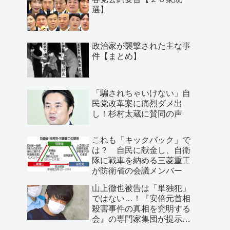
選】
政治家が襲撃された主な事
件【まとめ】
「騙されちゃいけない」自
民党改革案に痛烈ダメ出
し！杉村太蔵に賛同の声
これも「キックバック」で
は？ 自民に献金し、自衛
隊に戦車を納める三菱重工
が防衛省の会議メンバー
山上徹也被告は「単独犯」
ではない…！『安倍元首相
殺害事件の真相を究明する
会』の専門家集団が提示し
た「３つの根拠」