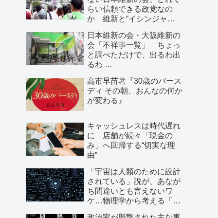
らい信頼できる政党なの
か 維新と“イシンジャ
ー”に批判的な大阪の人が語
日本維新の会・大阪維新の
る、大阪で起きていること
会「不祥事一覧」 ちょっ
と調べただけで、出るわ出
るわ …
高市早苗著『30歳のバース
ディ その朝、おんなの何か
が変わる』
キャッシュレスは時代遅れ
に 店舗が続々「現金の
み」へ回帰する“切実な理
由”
「宇宙は人類のために設計
されている」説が、あなが
ち間違いとも言えないワ
ケ…物理学から考える「こ
の世界の存在理由」
政治家が襲撃された主な事