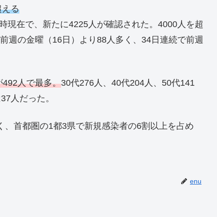
超える
現在で、新たに4225人が確認された。4000人を超
前週の金曜（16日）より88人多く、34日連続で前週
が492人で最多。
30代276人、40代204人、50代141
は37人だった。
多く、首都圏の1都3県で新規感染者の6割以上を占め
enu