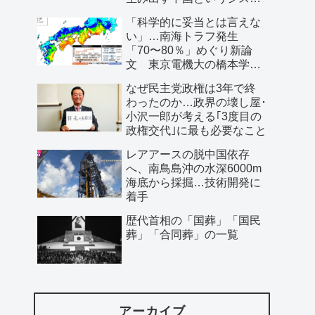
ム」
「科学的に妥当とは言えな
い」…南海トラフ発生
「70〜80％」めぐり新論
文 東京電機大の橋本学特
任教授ら
なぜ民主党政権は3年で終
わったのか…政界の壊し屋･
小沢一郎が考える｢3度目の
政権交代｣に最も必要なこと
レアアースの脱中国依存
へ、南鳥島沖の水深6000m
海底から採掘…技術開発に
着手
歴代首相の「国葬」「国民
葬」「合同葬」の一覧
アーカイブ