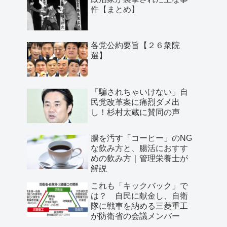
件【まとめ】
各党公約要旨【２６衆院
選】
「騙されちゃいけない」自
民党改革案に痛烈ダメ出
し！杉村太蔵に賛同の声
腸を汚す「コーヒー」のNG
な飲み方と、腸活におすす
めの飲み方｜管理栄養士が
解説
これも「キックバック」で
は？ 自民に献金し、自衛
隊に戦車を納める三菱重工
が防衛省の会議メンバー