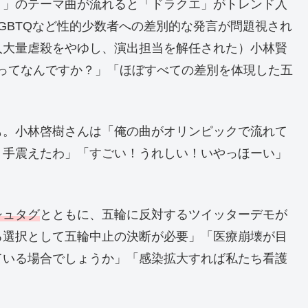
ト」のテーマ曲が流れると「ドラクエ」がトレンド入
GBTQなど性的少数者への差別的な発言が問題視され
人大量虐殺をやゆし、演出担当を解任された）小林賢
ってなんですか？」「ほぼすべての差別を体現した五
も。小林啓樹さんは「俺の曲がオリンピックで流れて
。手震えたわ」「すごい！うれしい！いやっほーい」
シュタグ
とともに、五輪に反対するツイッターデモが
る選択として五輪中止の決断が必要」「医療崩壊が目
ている場合でしょうか」「感染拡大すれば私たち看護