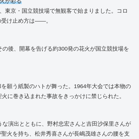
花火が彩る
ら、東京・国立競技場で無観客で始まりました。コロ
の受け止め方は――。
その後、開幕を告げる約300発の花火が国立競技場を
を願う紙製のハトが舞った。1964年大会では本物の
聖火に巻き込まれた事故をきっかけに禁じられた。
ような演出とともに、野村忠宏さんと吉田沙保里さんが
が聖火を持ち、松井秀喜さんが長嶋茂雄さんの腰を支