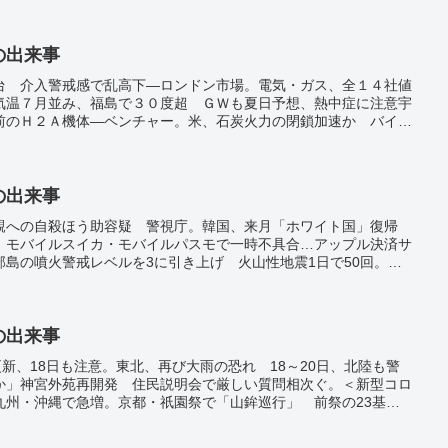
日の出来事
台 介入警戒感で乱高下―ロンドン市場。電気・ガス、全１４社値
気温７月並み、福島で３０度超 ＧＷも夏日予想、熱中症に注意宇
前のＨ２Ａ機体―ベンチャー。米、石炭火力の閉鎖加速か バイデ
。
日の出来事
親への自殺ほう助容疑 警視庁。韓国、来月「ホワイト国」復帰
。モバイルスイカ・モバイルパスモで一時不具合…アップル決済サ
島の噴火警戒レベルを3に引き上げ 火山性地震1日で50回。プ
か 所有ジェット機が軍用飛行場に。
日の出来事
更新、18日も注意。東北、再び大雨の恐れ 18～20日、北陸も警
か」神宮外苑再開発 住民説明会で厳しい質問相次ぐ。＜新型コロ
九州・沖縄で急増。京都・祇園祭で「山鉾巡行」 前祭の23基、
川下り、再開 3月の船頭2人死亡事故以来。国際物理五輪で2人金
。「人災」との指摘も…大雨で40人が死亡、9人が行方不明 韓国