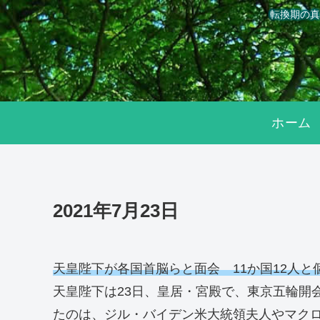
転換期の真
ホーム
2021年7月23日
天皇陛下が各国首脳らと面会 11か国12人と
天皇陛下は23日、皇居・宮殿で、東京五輪開
たのは、ジル・バイデン米大統領夫人やマクロ