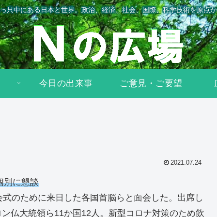
っ只中にある日本と世界。政治、経済、社会、国際、科学技術を原点か
今日の出来事
ご意見・ご要望
2021.07.24
個別に懇談
会式のために来日した各国首脳らと面会した。出席し
ン仏大統領ら11か国12人。新型コロナ対策のため飲