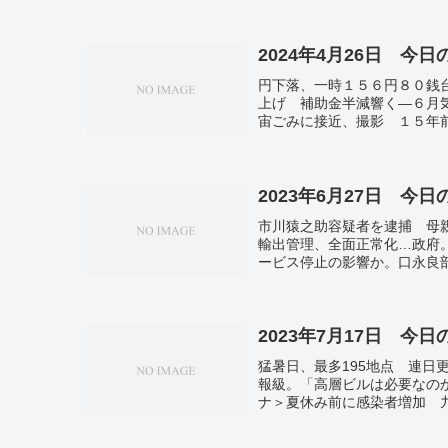
2024年4月26日 今
円下落、一時１５６円８０銭
上げ 補助金半減響く―６月
宙ごみに接近、撮影 １５年
ン政権が排出規制を大幅強化
2023年6月27日 今
市川猿之助容疑者を逮捕 母
輸出管理、全面正常化…政府
ービス停止の影響か。口永良部
リゴジン氏、ベラルーシ到着
2023年7月17日 今
猛暑日、最多195地点 連日
報級。「高層ビルは必要なの
ナ＞夏休み前に感染者増加 
夏の古都を進む。京都・保津
メダル 兵庫と香川の高校生