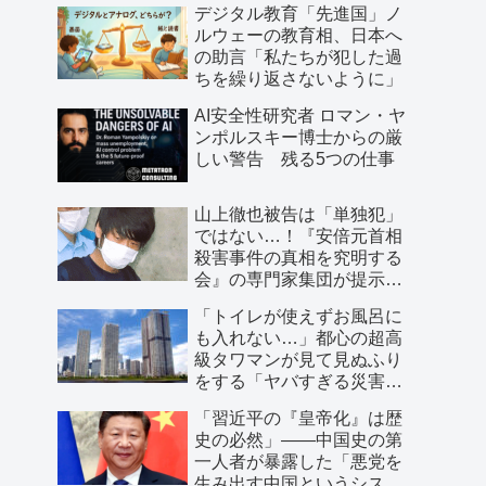
デジタル教育「先進国」ノ
ルウェーの教育相、日本へ
の助言「私たちが犯した過
ちを繰り返さないように」
AI安全性研究者 ロマン・ヤ
ンポルスキー博士からの厳
しい警告 残る5つの仕事
山上徹也被告は「単独犯」
ではない…！『安倍元首相
殺害事件の真相を究明する
会』の専門家集団が提示し
た「３つの根拠」
「トイレが使えずお風呂に
も入れない…」都心の超高
級タワマンが見て見ぬふり
をする「ヤバすぎる災害リ
スク」
「習近平の『皇帝化』は歴
史の必然」――中国史の第
一人者が暴露した「悪党を
生み出す中国というシステ