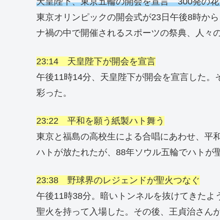
天皇陛下、東京五輪の開会を宣言 300発の
東京オリンピックの開会式が23日午後8時か
ナ禍の中で開催されるスポーツの祭典、人々
23:14 天皇陛下が開会を宣言
午後11時14分、天皇陛下が開会を宣言した。
彩った。
23:22 平和を願う紙製ハト舞う
東京と福島の高校生による合唱にあわせ、平和
ハトが放たれたが、88年ソウル五輪でハトが
23:38 野球界のレジェンドが聖火つなぐ
午後11時38分。暗いトンネルを抜けてきた
聖火を持って入場した。その後、王貞治さん