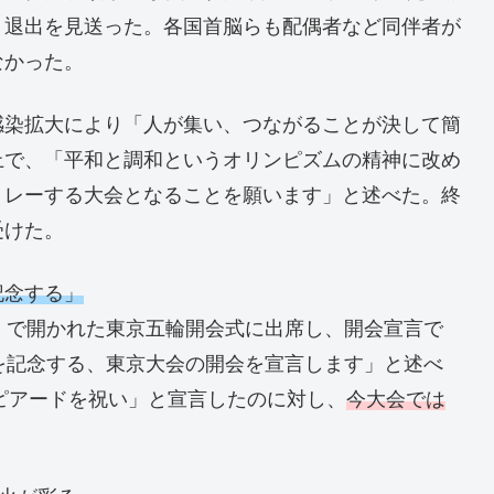
、退出を見送った。各国首脳らも配偶者など同伴者が
なかった。
感染拡大により「人が集い、つながることが決して簡
上で、「平和と調和というオリンピズムの精神に改め
リレーする大会となることを願います」と述べた。終
受けた。
記念する」
）で開かれた東京五輪開会式に出席し、開会宣言で
を記念する、東京大会の開会を宣言します」と述べ
ンピアードを祝い」と宣言したのに対し、
今大会では