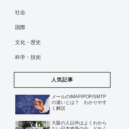
社会
国際
文化・歴史
科学・技術
人気記事
メールのIMAP/POP/SMTP
の違いとは？ わかりやす
く解説
大阪の人以外はよくわから
ない日本維新の会、どれく