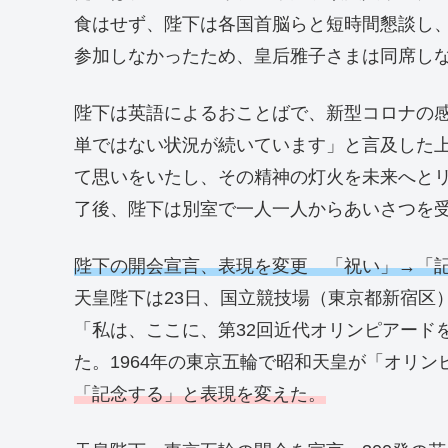
食はせず、陛下は各国首脳らと短時間懇談し
参加しなかったため、皇后雅子さまは同席し
陛下は英語によるおことばで、新型コロナの
単ではない状況が続いています」と言及した
て思いをいたし、その精神の灯火を未来へと
了後、陛下は別室で一人一人からあいさつを
陛下の開会宣言、表現を変更 「祝い」→「
天皇陛下は23日、国立競技場（東京都新宿区
「私は、ここに、第32回近代オリンピアード
た。1964年の東京五輪で昭和天皇が「オリ
「記念する」と表現を変えた。