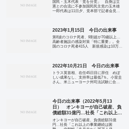
国民・玉木代表「党を分党」 自身は立
憲との合流に不参加国民民主党の玉木雄
一郎代表は11日夕、党本部で記者会見を
開き、国民民主党を、立憲民主党と合流
する党としない党の二つに分党する方針
を明らかにした。７月企業倒産、今年最
多789件国内の感染者...
2023年1月15日 今日の出来事
第8波のコロナ死者、9割超が70歳以上…
高齢者施設の感染対策「特に重要」。全
国のコロナ死者415人 新規感染は10万
8281人 厚労省。中国のコロナ死者1か月
で6万人、SNSでは「もっと多いはず」。
インドの新車販売台数、日本抜き世界3
位 人口増でさらに市場拡大も。
2022年10月21日 今日の出来事
トラス英首相、在任45日目に辞任 めぼ
しい成果なし、支持率は最低7％。小室圭
さん、米ニューヨーク州司法試験に合
格 3度目の挑戦で。円下落、一時151円
台 32年ぶり安値更新―外為市場。全国
で新たに3万1593人感染 前週より5000
人減 新型コロナ。
今日の出来事（2022年5月13
日） オンキヨーが自己破産、負
債総額31億円…社長「これ以上の
事業継続は困難」
オンキヨーが自己破産、負債総額31億
円…社長「これ以上の事業継続は困