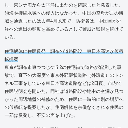
し、東シナ海から太平洋に出たのを確認したと発表した。
領海や接続水域への侵入はなかった。中国の空母がこの海
域を通過したのは去年4月以来で、防衛省は、中国軍が外
洋への進出の頻度を高めているとして警戒と監視を続けて
いる。
住宅解体に住民反発 調布の道路陥没 東日本高速が仮移
転提案
東京都調布市東つつじケ丘2の住宅街で道路が陥没した事
故で、直下の大深度で東京外郭環状道路（外環道）のトン
ネル工事をしている東日本高速道路などは2日夜、市内で
住民説明会を開いた。同社は道路陥没や地中の空洞が見つ
かった周辺地盤の補修のため、住民に一時的に別の場所へ
の仮移転を提案したが、住宅解体を余儀なくされる住民の
一部は反発し、不安の声を上げた。