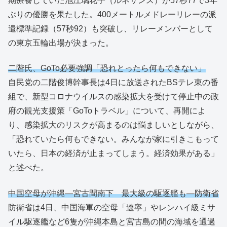
期療養していた池江璃花子（ルネサンス）が57秒77で3年
ぶりの優勝を果たした。400メートルメドレーリレーの派
遣標準記録（57秒92）も突破し、リレーメンバーとして
の東京五輪出場が決まった。
二階氏、GoTo必要強調「恐れとったら何もできない」
自民党の二階俊博幹事長は4日に放送されたBSテレ東の番
組で、新型コロナウイルスの感染拡大を受けて停止中の政
府の観光支援策「GoToトラベル」について、再開によ
り、感染拡大のリスクが高まるのは悩ましいとしながら、
「恐れていたら何もできない。みんなが家に引きこもって
いたら、日本の経済が止まってしまう。経済効果がある」
と述べた。
中国空母が沖縄―宮古間南下 最大級の駆逐艦も―防衛省
防衛省は4日、中国海軍の空母「遼寧」やレンハイ級ミサ
イル駆逐艦など6隻が沖縄本島と宮古島の間の海域を通過