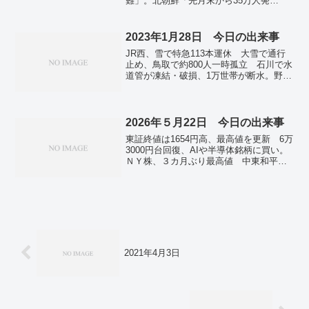
難」。北朝鮮「先月末から35万人発
熱」 15万人隔離、コロナ拡大か。韓
国・尹大統領が北朝鮮へワクチン支援方
針 「人道主義的な観点で」。日本、ウ
2023年1月28日 今日の出来事
クライナに食料支援 パックご飯や缶詰
JR西、雪で特急113本運休 大雪で通行
など15トン。ロシア、略奪穀物を輸出
止め、鳥取で約800人一時孤立 石川で水
か エジプトなどで寄港拒否。公立中学
道管が凍結・破損、1万世帯が断水。野
教員の7割超が「過労死ライン」超え 名
党、そろって解散要求 防衛増税を追
古屋大大学院調査。維新・岬氏経歴「虚
及 各党代表質問。米、日オランダと対
偽だった」 調査結果発表―減税・河村
中半導体規制で合意 中国側の反発必
氏。全国の新規感染者、前週から倍増 3
至。全国で新たに5万4782人感染 死者は
2026年５月22日 今日の出来事
万9647人確認 新型コロナ。
338人 新型コロナ。
東証終値は1654円高、最高値を更新 6万
3000円台回復、AIや半導体銘柄に買い。
ＮＹ株、３カ月ぶり最高値 中東和平期
待、原油安を好感。ミュトスへの「短期
的対応」要請 金融機関、システム能動
停止も―金融庁。実質賃金、昨年度０．
５％減 物価高で４年連続マイナス―厚
労省。詐欺被害額、３千億円超で確定
２５年の特殊・ＳＮＳ型。自衛官が国歌
「適切」４割 自民大会で、不適切１
５％―時事世論調査。夕張メロン、史上
2021年4月3日
最高値で落札 ２玉５８０万円―札幌初
競り。韓国「スターバックス」で不買運
動 「市民の血が流れた闘争を侮辱してい
る」 販売イベントに批判殺到で代表解
任も。