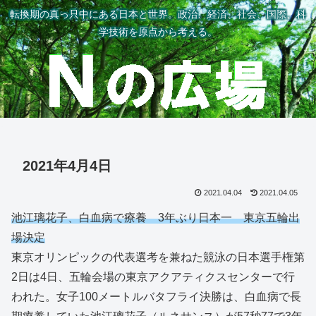
転換期の真っ只中にある日本と世界。政治、経済、社会、国際、科
学技術を原点から考える。
2021年4月4日
2021.04.04
2021.04.05
池江璃花子、白血病で療養 3年ぶり日本一 東京五輪出
場決定
東京オリンピックの代表選考を兼ねた競泳の日本選手権第
2日は4日、五輪会場の東京アクアティクスセンターで行
われた。女子100メートルバタフライ決勝は、白血病で長