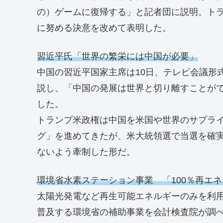
の）ゲームに復帰する」と記者団に説明。ト
に努める決意を改めて表明した。
習近平氏「世界の繁栄には中国が必要」
中国の習近平国家主席は10日、テレビ会議形
説し、「中国の発展は世界と切り離すことが
した。
トランプ米政権は中国を米国や世界のサプラ
グ」を進めてきたが、米大統領選で当選を確
ないよう牽制した形だ。
環境省水素ステーション事業 「100％再エ
太陽光発電など再生可能エネルギーのみを利
普及する環境省の補助事業を会計検査院が調