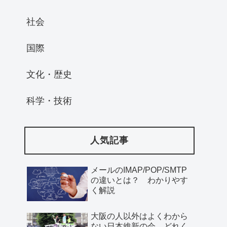
社会
国際
文化・歴史
科学・技術
人気記事
メールのIMAP/POP/SMTP
の違いとは？ わかりやす
く解説
大阪の人以外はよくわから
ない日本維新の会、どれく