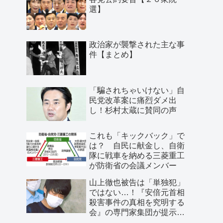
選】
政治家が襲撃された主な事
件【まとめ】
「騙されちゃいけない」自
民党改革案に痛烈ダメ出
し！杉村太蔵に賛同の声
これも「キックバック」で
は？ 自民に献金し、自衛
隊に戦車を納める三菱重工
が防衛省の会議メンバー
山上徹也被告は「単独犯」
ではない…！『安倍元首相
殺害事件の真相を究明する
会』の専門家集団が提示し
た「３つの根拠」