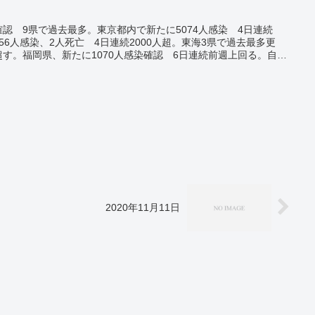
確認 9県で過去最多。東京都内で新たに5074人感染 4日連続
556人感染、2人死亡 4日連続2000人超。東海3県で過去最多更
人超す。福岡県、新たに1070人感染確認 6日連続前週上回る。自宅
1000人待ち」届かず。洋上風力発電の建設着々 秋田港・能代
2020年11月11日