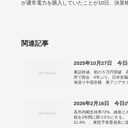
が通常電力を購入していたことが10日、決算
関連記事
2025年10月27日 今
東証終値、初の５万円突破 
所で面会 6年ぶり。日米首
海巡り中国非難 東アジアサ
通販アスクル障害、復旧見通
す スタバに続き、１１月か
財務長官。
2026年2月16日 今
高市内閣支持率72%…維新と
税を2年間に限り0％にする」
51.8% 。衆院予算委員長
新執行部１８日発足。落選の