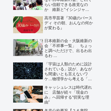
らい信頼できる政党なの
か 維新と“イシンジャ
ー”に批判的な大阪の人が語
高市早苗著『30歳のバース
る、大阪で起きていること
ディ その朝、おんなの何か
が変わる』
日本維新の会・大阪維新の
会「不祥事一覧」 ちょっ
と調べただけで、出るわ出
るわ …
「宇宙は人類のために設計
されている」説が、あなが
ち間違いとも言えないワ
ケ…物理学から考える「こ
の世界の存在理由」
キャッシュレスは時代遅れ
に 店舗が続々「現金の
み」へ回帰する“切実な理
由”
各党公約要旨【２６衆院