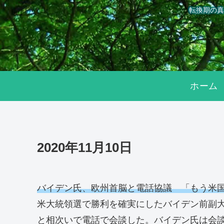
転換期の真
ホーム
2020年11月10日
バイデン氏、欧州首脳と電話協議 「もう米
米大統領選で勝利を確実にしたバイデン前副大
と相次いで電話で会談した。バイデン氏は会