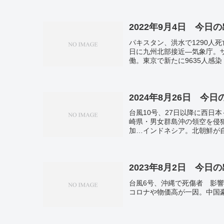
市首相、拉致被害者家族と面
工 手厚い補償で結束図る―
ブラジル。
2022年9月4日 今日
パキスタン、洪水で1290人
日に九州北部接近―気象庁。
働。東京で新たに9635人感
2024年8月26日 今
台風10号、27日以降に西日
崎県・男女群島沖の領空を侵
加…インドネシア。北朝鮮が
３円台半ば ３週間ぶり高値
2023年8月2日 今日
台風6号、沖縄で死傷者 影響
コロナや物価高が一因。中国豪