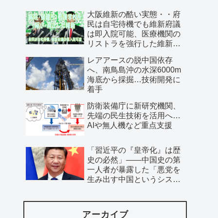
大阪維新の酷い実態・・府
民は自宅待機でも維新府議
は即入院可能、医療機関の
リストラを強行した維新、
公費で維新首長の飲み会を
レアアースの脱中国依存
開催…
へ、南鳥島沖の水深6000m
海底から採掘…技術開発に
着手
防衛装備庁に新研究機関、
先端の民生技術を活用へ…
AIや無人機など重点支援
「習近平の『皇帝化』は歴
史の必然」――中国史の第
一人者が暴露した「悪党を
生み出す中国というシステ
ム」
アーカイブ