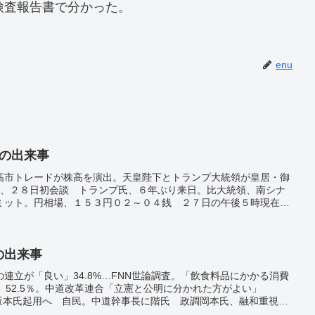
検査報告書で分かった。
enu
日の出来事
高市トレードが株高を演出。天皇陛下とトランプ大統領が皇居・御
脳、２８日初会談 トランプ氏、６年ぶり来日。比大統領、南シナ
ミット。円相場、１５３円０２～０４銭 ２７日の午後５時現在。
せず 取引先の一部も、長期化懸念。マック、紙ストローやめま
ら。対中１００％関税「回避」 レアアース規制「１年延期」…米
日の出来事
の連立が「良い」34.8%…FNN世論調査。「飲食料品にかかる消費
 52.5％。中道改革連合「立憲と公明に分かれた方がよい」
に坂本氏起用へ 自民。中道幹事長に階氏 政調岡本氏、融和重視―
小沢一郎氏、政治活動を継続 「若い仲間の支援を続けたい」。高