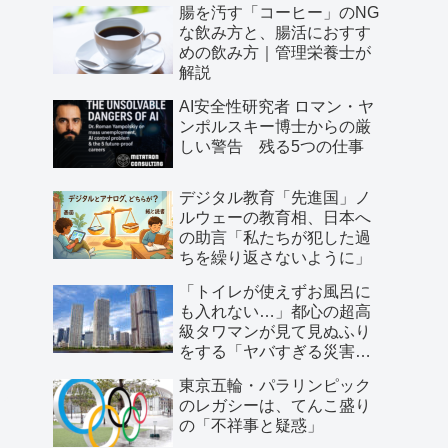
腸を汚す「コーヒー」のNG
な飲み方と、腸活におすす
めの飲み方｜管理栄養士が
解説
AI安全性研究者 ロマン・ヤ
ンポルスキー博士からの厳
しい警告 残る5つの仕事
デジタル教育「先進国」ノ
ルウェーの教育相、日本へ
の助言「私たちが犯した過
ちを繰り返さないように」
「トイレが使えずお風呂に
も入れない…」都心の超高
級タワマンが見て見ぬふり
をする「ヤバすぎる災害リ
スク」
東京五輪・パラリンピック
のレガシーは、てんこ盛り
の「不祥事と疑惑」