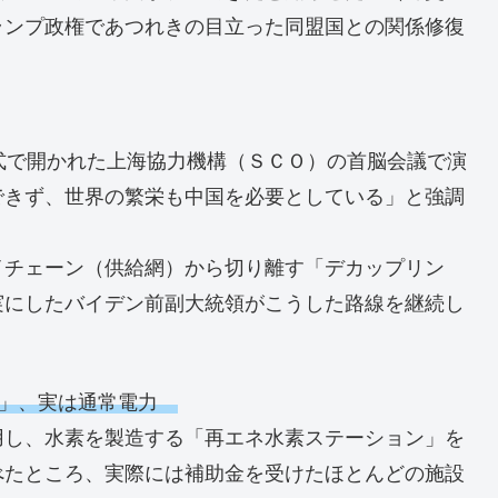
ランプ政権であつれきの目立った同盟国との関係修復
式で開かれた上海協力機構（ＳＣＯ）の首脳会議で演
できず、世界の繁栄も中国を必要としている」と強調
イチェーン（供給網）から切り離す「デカップリン
実にしたバイデン前副大統領がこうした路線を継続し
ネ」、実は通常電力
用し、水素を製造する「再エネ水素ステーション」を
べたところ、実際には補助金を受けたほとんどの施設