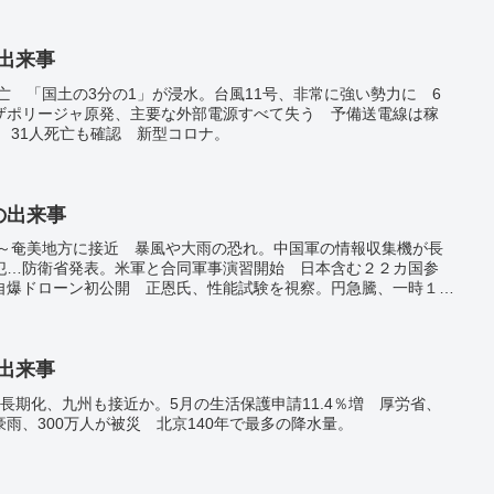
会 「解決は私に課せられた使命」。ロシア派遣兵士遺族の住宅完
北朝鮮。リオのカーニバル、最高潮 現職大統領テーマに物議も―
の出来事
死亡 「国土の3分の1」が浸水。台風11号、非常に強い勢力に 6
ザポリージャ原発、主要な外部電源すべて失う 予備送電線は稼
染 31人死亡も確認 新型コロナ。
日の出来事
本～奄美地方に接近 暴風や大雨の恐れ。中国軍の情報収集機が長
犯…防衛省発表。米軍と合同軍事演習開始 日本含む２２カ国参
自爆ドローン初公開 正恩氏、性能試験を視察。円急騰、一時１４
、米利下げ確実視…東京市場。
の出来事
長期化、九州も接近か。5月の生活保護申請11.4％増 厚労省、
雨、300万人が被災 北京140年で最多の降水量。