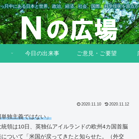
っ只中にある日本と世界。政治、経済、社会、国際、科学技術を原点か
今日の出来事
ご意見・ご要望
2020.11.10
2020.11.12
国単独主義ではない」
統領は10日、英独仏アイルランドの欧州4カ国首脳
談について「米国が戻ってきたと知らせた。（外交