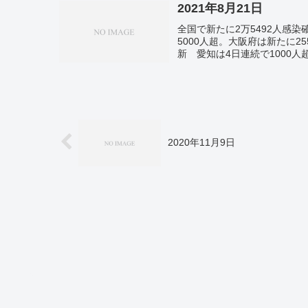
2021年8月21日
全国で新たに2万5492人感染
5000人超。大阪府は新たに2
新 愛知は4日連続で1000
療養者急増 滞る支援 食料「
港に日本最大級を33基。
2020年11月9日