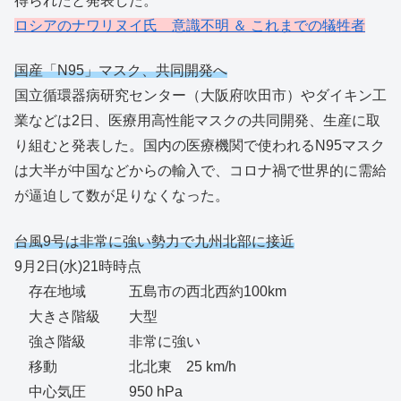
得られたと発表した。
ロシアのナワリヌイ氏 意識不明 ＆ これまでの犠牲者
国産「N95」マスク、共同開発へ
国立循環器病研究センター（大阪府吹田市）やダイキン工
業などは2日、医療用高性能マスクの共同開発、生産に取
り組むと発表した。国内の医療機関で使われるN95マスク
は大半が中国などからの輸入で、コロナ禍で世界的に需給
が逼迫して数が足りなくなった。
台風9号は非常に強い勢力で九州北部に接近
9月2日(水)21時時点
存在地域 五島市の西北西約100km
大きさ階級 大型
強さ階級 非常に強い
移動 北北東 25 km/h
中心気圧 950 hPa