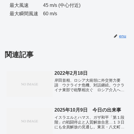
最大風速 45 m/s (中心付近)
最大瞬間風速 60 m/s
enu
関連記事
2022年2月18日
岸田首相、ロシア大統領に外交努力要
請 ウクライナ危機、対話継続。ウクラ
イナ東部で砲撃相次ぐ ロシア介入への
懸念も。ガソリン補助、上限引き上げ
へ 政府方針、ウクライナ緊迫化で。22
年度当初予算案、22日に衆院採決 21日
に予算委集中審議。夢洲の軟弱地盤「想
2025年10月9日 今日の出来事
定以上」 大阪IR、工期に影響。JR東、
イスラエルとハマス、ガザ和平「第１段
水素車両「ひばり」公開 30年の実用化
階」の戦闘停止と人質解放合意…１３日
目指す。宮城県で震度4の地震 津波の心
にも全員解放の見通し。東京・八丈町に
配なし M5.2 震源は宮城県沖。まん延
大雨特別警報 台風２２号、最大級警戒
防止、17道府県で3月6日まで延長 沖縄