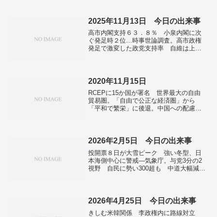
を。日経平均、終値でも最高値更新 初
など5県は20日解除。ファイザーとモデル
の4万8500円台。中ロ越首脳らが北朝鮮入
ナの交差接種、抗体高く ファイザー3回
り 軍事パレードで対米けん制か。豪
2025年11月13日 今日の出来事
より。全国で新たに8万7723人感染 前週
印、海洋安保協力を拡大 潜水艦相互救
比1万人減 新型コロナ。自宅療養、最多
高市内閣支持６３．８％ 小泉内閣に次
助で覚書。札幌市街地にヒグマ続々
57万人 病床使用率、21都府県で50％
ぐ発足時２位…時事世論調査。高市政権
「災害級」休校や公園閉鎖。なぜ？東京
超。大阪新型コロナ39人死亡 吉村知事
発足で激変した政党支持率 自維は上
「深大寺」に若者急増…地元住民も「原
入院8割は70代以上…高齢者守る！対策強
昇、立国など下落…毎日新聞。衆院定数
宿みたいでビックリ」。
化へ。韓国、コロナ新規感染者が初めて
削減、６割支持 食品消費税ゼロも賛成
10万人突破 規制は一部緩和。
多数…時事世論調査。高市外交、７５％
が評価 防衛費増前倒し、５割弱が支
2020年11月15日
持…時事世論調査。食料品の消費税率を
RCEPに15か国が署名 世界最大の自由
期間限定でゼロにする 賛成６０．２％
貿易圏。「自由で公正な経済圏」から
…時事世論調査。「長生きしてほしかっ
「平和で繁栄」に後退。中国への配慮が
た」 昭恵夫人の心情、公判の証拠に…
見られる。野口さん搭乗 民間宇宙船
安倍氏銃撃。「大変な事件、心から謝
「クルードラゴン」1号機打ち上げ成功。
罪」 山上被告母が証人尋問…安倍氏銃
トランプ氏、ツイートでバイデン氏の
撃公判・奈良地裁。警察官によるクマ駆
「勝利」に初めて言及 １時間後に打ち
2026年2月5日 今日の出来事
除任務開始 ライフル銃使用「安全守り
消し。
抜く」…秋田、岩手で出動式。省人化徹
投開票８日が大雪ピーク 強い冬型、日
底の新型哨戒艦が進水式 「さくら」
本海側中心に警戒―気象庁。与党3分の2
「たちばな」と命名。１セント硬貨の製
視野 自民に勢い300超も 中道大幅減
造終了 ２３２年の歴史に幕…米。
か 衆院選終盤調査。自民・麻生氏「い
ざとなったらやり返す合意も」 台湾情
勢など巡り。スペインも子どもＳＮＳ禁
止方針 首相「もはや容認できず」。
2026年4月25日 今日の出来事
きしむ米韓関係 李政権内に路線対立