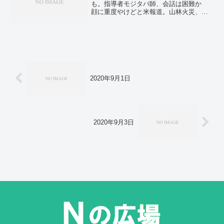
も。指導者モジタバ師、会話は困難か
顔に重度やけどと米報道。山林火災、鎮
圧のめど立たず 新たに７００人出動、
活動強化―岩手・大槌町。脱線から２１
年、冥福祈る 「風化させない」と思い
新た―記憶継承が課題・福知山線事故。
ジョン万次郎のやしゃごが語る期待
2028年大河ドラマ。
2020年9月1日
2020年9月3日