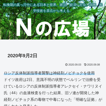
転換期の真っ只中にある日本と世界。政治、経済、社会、国際、科
学技術を原点から考える。
2020年9月2日
2020.09.03
2020.09.08
ロシア反体制派指導者襲撃は神経剤ノビチョクを使用
ドイツ政府は2日、意識不明の状態でベルリンで治療を受
けているロシアの反体制派指導者アレクセイ・ナワリヌイ
氏（44）の血液検査を行った結果、旧ソ連が開発した神
経剤ノビチョク系の毒物で中毒になった「明確な証拠」が