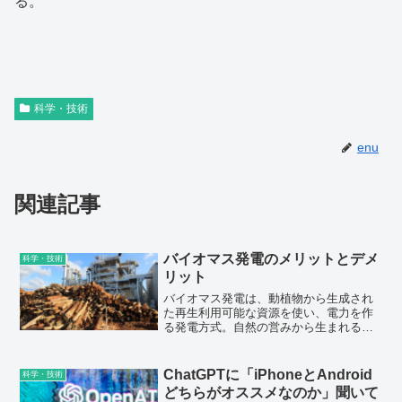
る。
科学・技術
enu
関連記事
バイオマス発電のメリットとデメ
科学・技術
リット
バイオマス発電は、動植物から生成され
た再生利用可能な資源を使い、電力を作
る発電方式。自然の営みから生まれるも
のを燃料とするため、火力発電や原子力
発電とは異なり有限資源を消費しませ
ん。
ChatGPTに「iPhoneとAndroid
科学・技術
どちらがオススメなのか」聞いて