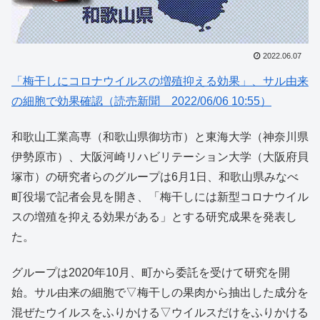
2022.06.07
「梅干しにコロナウイルスの増殖抑える効果」、サル由来
の細胞で効果確認（読売新聞 2022/06/06 10:55）
和歌山工業高専（和歌山県御坊市）と東海大学（神奈川県
伊勢原市）、大阪河崎リハビリテーション大学（大阪府貝
塚市）の研究者らのグループは6月1日、和歌山県みなべ
町役場で記者会見を開き、「梅干しには新型コロナウイル
スの増殖を抑える効果がある」とする研究成果を発表し
た。
グループは2020年10月、町から委託を受けて研究を開
始。サル由来の細胞で▽梅干しの果肉から抽出した成分を
混ぜたウイルスをふりかける▽ウイルスだけをふりかける