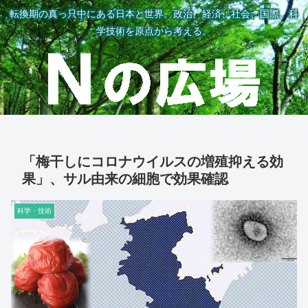
転換期の真っ只中にある日本と世界。政治、経済、社会、国際、科
学技術を原点から考える。
「梅干しにコロナウイルスの増殖抑える効
果」、サル由来の細胞で効果確認
科学・技術