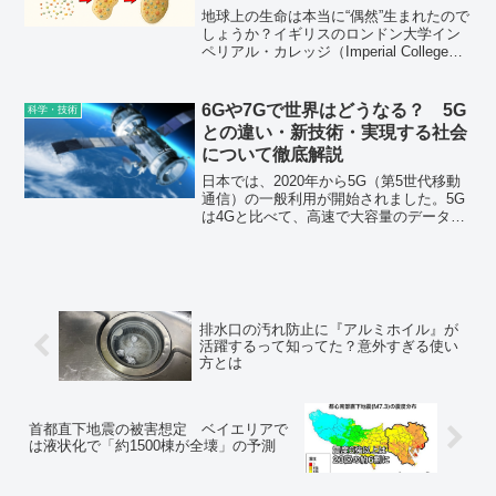
地球上の生命は本当に“偶然”生まれたので
しょうか？イギリスのロンドン大学イン
ペリアル・カレッジ（Imperial College
London）で行われた研究により、数学的
な視点から見ると、地球での生命の自然
発生は非常に起こりにくい可能性が示唆
6Gや7Gで世界はどうなる？ 5G
科学・技術
されました。
との違い・新技術・実現する社会
について徹底解説
日本では、2020年から5G（第5世代移動
通信）の一般利用が開始されました。5G
は4Gと比べて、高速で大容量のデータ処
理が可能です。しかし、世の中は早くも
6Gの世界へ向けて動き出しています。6G
や、その先の7Gの世界では、私たちの生
活はどのように変わるのでしょうか。
排水口の汚れ防止に『アルミホイル』が
活躍するって知ってた？意外すぎる使い
方とは
首都直下地震の被害想定 ベイエリアで
は液状化で「約1500棟が全壊」の予測