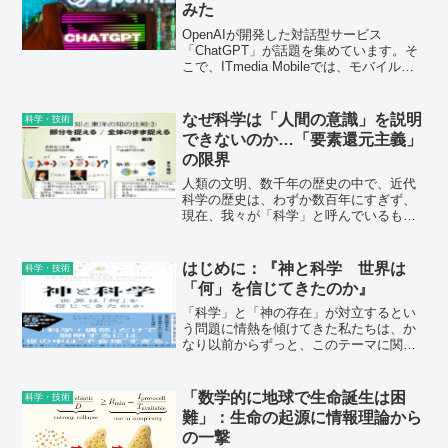
みた
OpenAIが開発した対話型サービス
「ChatGPT」が話題を集めています。そ
こで、ITmedia Mobileでは、モバイルに
関連する質問を投げかけてみることにし
ました。ChatGPTの返答は100％正しい
とは限らず、誤った情報を返すこともあ
なぜ科学は「人間の意識」を説明
科学・技術
りますが、新たな気付きを与えてくれる
できないのか…「要素還元主義」
かもしれません。
の限界
人類の文明、数千年の歴史の中で、近代
科学の歴史は、わずか数百年にすぎず、
現在、我々が「科学」と呼んでいるもの
は、たしかに素晴らしい成果や業績を挙
げてきたが、それでも、まだ、様々な
「限界」を持っている。
はじめに：『神と科学 世界は
科学・技術
「何」を信じてきたのか』
「科学」と「神の存在」が対立するとい
う問題に情熱を傾けてきた私たちは、か
なり以前からずっと、このテーマに関し
て、読むに値する本を探していた。しか
しそのような本は見つからなかった。私
たちがこの仕事に身を投じ、本書を執筆
「数学的に地球で生命誕生は困
科学・技術
したのはそれが理由である。
難」：生命の起源に情報理論から
の一撃