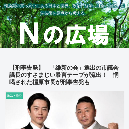
転換期の真っ只中にある日本と世界。政治、経済、社会、国際、科
学技術を原点から考える。
【刑事告発】 「維新の会」選出の市議会
議長のすさまじい暴言テープが流出！ 恫
喝された橿原市長が刑事告発も
政治・経済