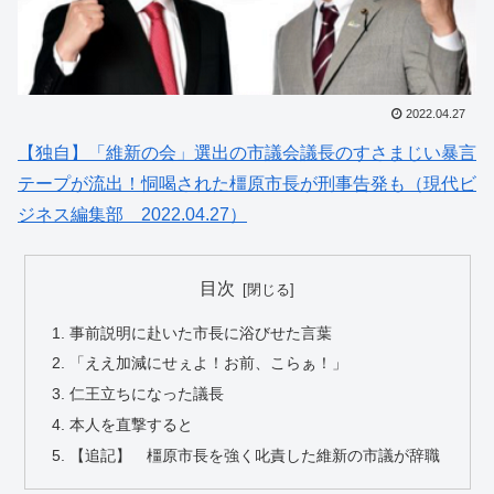
2022.04.27
【独自】「維新の会」選出の市議会議長のすさまじい暴言
テープが流出！恫喝された橿原市長が刑事告発も（現代ビ
ジネス編集部 2022.04.27）
目次
事前説明に赴いた市長に浴びせた言葉
「ええ加減にせぇよ！お前、こらぁ！」
仁王立ちになった議長
本人を直撃すると
【追記】 橿原市長を強く叱責した維新の市議が辞職