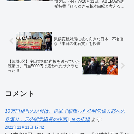
博之氏（44）が10月31日、ABEMAの選
挙特番「ひろゆき＆柏木由紀と考える総
選挙2021＃アベプラ」（後7・50）にリ
モートで生出演し、国内デジタル関連事
業者について牧島かれんデジタル相
（44）と激論を交わした。「ITに関して
も、日本の税金を使ってアメリカの企業
を支援する形になったので、ITの世界で
気候変動対策に後ろ向きな日本 不名誉
日本が浮上することはないなと確信しま
な『本日の化石賞』を授賞
した」
【茨城6区】岸田首相に声援を送っていた
聴衆は、日当5000円で雇われたサクラだ
った !!
コメント
10万円相当の給付は、選挙で頑張った公明党婦人部への
見返り…元公明党議員の説明 | Ｎの広場
より:
2021年11月11日 17:42