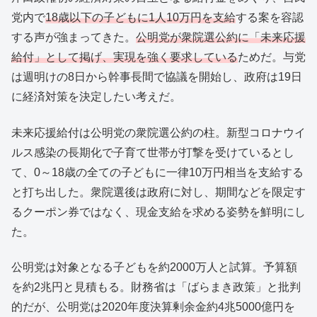
党内で
18歳以下の子どもに1人10万円を支給
する案を容認
する声が強まってきた。
公明党が衆院選公約に「未来応援
給付」として掲げ、実現を強く要求している
ためだ。与党
は週明けの8日から幹事長間で協議を開始し、政府は19日
に経済対策を決定したい考えだ。
未来応援給付は公明党の衆院選公約の柱。新型コロナウイ
ルス感染の長期化で子育て世帯が打撃を受けているとし
て、0～18歳の全ての子どもに一律10万円相当を支給する
と打ち出した。衆院選後は政府に対し、期間などを限定す
るクーポン券ではなく、現金支給を求める姿勢を鮮明にし
た。
公明党は対象となる子どもを約2000万人と試算。予算額
を約2兆円と見積もる。財務省は「ばらまき政策」と批判
的だが、公明党は2020年度決算剰余金約4兆5000億円を