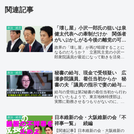
関連記事
「壊し屋」小沢一郎氏の狙いは泉
政治・経済
健太代表への牽制だけか 関係者
がいぶかしがる今後の離党の可能
性
政界の「壊し屋」が再び暗躍することに
なるのだろうか？ 立憲民主党の小沢一
郎衆院議員が最近になって動きを活発化
させている。6月16日に立憲内の議員らと
共に「野党候補の一本化で政権交代を実
現する有志の会」を立ち上げ、さらに国
秘書の給与、現金で受領疑い 広
政治・経済
会会期末の21日には党内グループ「一清
瀬参院議員、着任当初からか 秘
会」を発足させたと発表した。
書の夫「議員の指示で妻の給与渡
した」
給与の受領は第2秘書の着任当初から行わ
れていたもようで、東京地検特捜部は、
実際に勤務させるつもりがないのに、広
瀬氏が参院に第2秘書の届け出をしたとみ
て、事務所関係者へ聴取し詐欺容疑の裏
付けを進めている。
日本維新の会・大阪維新の会「不
政治・経済
祥事一覧」 続編
【関連記事】日本維新の会・大阪維新の