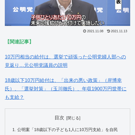
2021.11.08
2021.11.13
【関連記事】
10万円相当の給付は、選挙で頑張った公明党婦人部への
見返り…元公明党議員の説明
18歳以下10万円給付は、「出来の悪い政策」（岸博幸
氏）、「選挙対策」（玉川徹氏）、年収1900万円世帯に
も支給？
目次
公明案「18歳以下の子ども1人に10万円支給」を自民