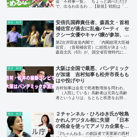
会「不祥事一覧」 ちょっと調べただけ
で、出るわ出るわ …【新規】戦犯は「橋
下維新」。大阪のコロナ医療崩壊を招い
た知事時代の愚策【新規】大阪コロナ失
政だけじゃない。維新が関与した大問題
安倍氏国葬責任者、森昌文・首相
政治・経済
に橋下氏ダンマリの謎愛...
補佐官が過去に乱倫パーティ セ
クシー女優やキャバ嬢が参加、
「女性と個室に消えた」
第2次岸田改造内閣で、「内閣総理大臣補
佐官」（首相補佐官）に続投が決まった
森昌文氏（63）が、国交省官僚時代に乱
倫パーティに参加していたことがわかっ
た。8月19日発売の『週刊ポスト』が報じ
る。パーティは当時参議院議員だった大
大阪は全国で最悪、パンデミック
政治・経済
仁田厚氏の主催で、大仁田氏の自宅だっ
が加速 吉村知事も松井市長もも
た高級マンションで行われた。
はや投げやり
吉村知事は会見で死者数増加を問われ、
「（入院している）高齢者は元気な高齢
者というよりは、もともと疾患をお持ち
の方が多い」とウダウダ釈明。松井市長
に至っては「（市民の）一人一人が専門
家の意見をしっかりと受け止めて感染対
２チャンネル・ひろゆき氏が牧島
政治・経済
策を講じるしかないんじゃないです
かれんデジタル相に失望 「日本
か？」と、投げやりモード全開。「医療
の税金を使ってアメリカ企業を支
放棄のそしりは免れない」（昭和大医学
援」
部客員教授の二木芳人氏、臨床感染症
「2ちゃんねる」の創設者で実業家の西村
学）