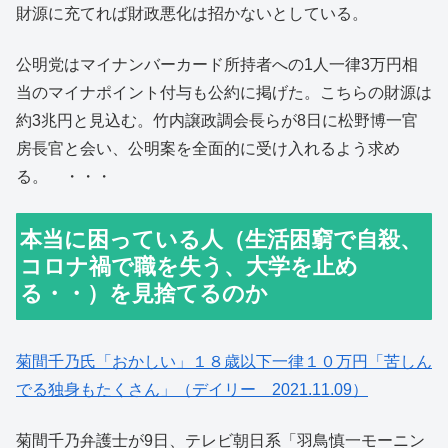
財源に充てれば財政悪化は招かないとしている。
公明党はマイナンバーカード所持者への1人一律3万円相
当のマイナポイント付与も公約に掲げた。こちらの財源は
約3兆円と見込む。竹内譲政調会長らが8日に松野博一官
房長官と会い、公明案を全面的に受け入れるよう求め
る。 ・・・
本当に困っている人（生活困窮で自殺、
コロナ禍で職を失う、大学を止め
る・・）を見捨てるのか
菊間千乃氏「おかしい」１８歳以下一律１０万円「苦しん
でる独身もたくさん」（デイリー 2021.11.09）
菊間千乃弁護士が9日、テレビ朝日系「羽鳥慎一モーニン