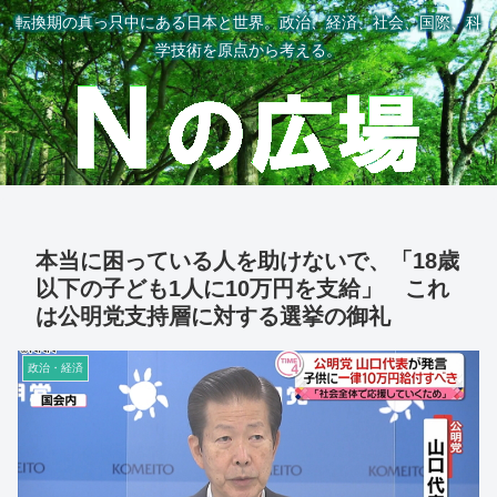
転換期の真っ只中にある日本と世界。政治、経済、社会、国際、科
学技術を原点から考える。
本当に困っている人を助けないで、「18歳
以下の子ども1人に10万円を支給」 これ
は公明党支持層に対する選挙の御礼
政治・経済