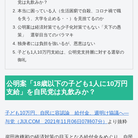
党は丸飲みか？
本当に困っている人（生活困窮で自殺、コロナ禍で職
を失う、大学を止める・・）を見捨てるのか
公明案は経済対策でも少子化対策でもない「天下の愚
策」 選挙目当てのバラマキ
独身者には負担を強いるが、恩恵はない
子ども1人10万円支給は、公明党支持層に対する選挙の
御礼
公明案「18歳以下の子ども1人に10万円
支給」を自民党は丸飲みか？
子ども10万円、自民に容認論 給付金、週明け協議へ―
与党（JIJI.COM 2021年11月06日07時07分）
より抜粋
岸田政権初の経済対策の目玉となる給付金をめぐり、自民