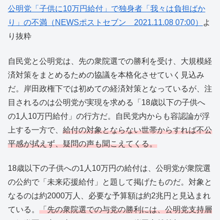
公明党「子供に10万円給付」で独身者「我々は負担ばか
り」の不満（NEWSポストセブン 2021.11.08 07:00）
よ
り抜粋
自民党と公明党は、先の衆院選での勝利を受け、大規模経
済対策をまとめるための協議を本格化させていく見込み
だ。岸田政権下では初めての経済対策となっているが、注
目されるのは公明党が実現を求める「18歳以下の子供へ
の1人10万円給付」の行方だ。自民党内からも容認論が浮
上する一方で、
給付の対象とならない世帯からすれば不公
平感が拭えず、疑問の声も聞こえてくる。
18歳以下の子供への1人10万円の給付は、公明党が衆院選
の公約で「未来応援給付」と題して掲げたものだ。対象と
なるのは約2000万人、必要な予算額は約2兆円と見込まれ
ている。
「先の衆院選での与党の勝利には、公明党支持層