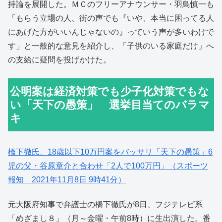
持論を展開した。ＭＣのフリーアナウンサー・羽鳥慎一も
「もらう立場の人、街の声でも『いや、本当に困ってる人
にあげた方がいいんじゃないの』っていう声が多いわけで
す」と一般的な意見を紹介し、「子供のいる家庭だけ」へ
の支給に疑問を投げかけた。
公明案は経済対策でも少子化対策でもな
い「天下の愚策」 選挙目当てのバラマ
キ
橋下徹氏、18歳以下10万円案をバッサリ「天下の愚策」6
児の父・谷原章介と合わせ「2人で100万円」（スポーツ
報知 2021年11月8日 9時41分）
元大阪府知事で弁護士の橋下徹氏が8日、フジテレビ系
「めざまし８」（月～金曜・午前8時）に生出演した。番