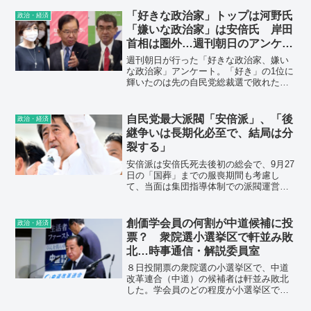
しい。国民から役に立たないと判断され
たあなたからのアドバイスなどいらない
「好きな政治家」トップは河野氏
政治・経済
のよ。辞退して。
「嫌いな政治家」は安倍氏 岸田
首相は圏外…週刊朝日のアンケー
ト調査
週刊朝日が行った「好きな政治家、嫌い
な政治家」アンケート。「好き」の1位に
輝いたのは先の自民党総裁選で敗れた河
野太郎氏、嫌いな政治家は断トツの安倍
晋三氏と麻生太郎氏だった。岸田文雄総
理は好き・嫌い元にランク外。ここでも
自民党最大派閥「安倍派」、「後
政治・経済
存在感がなかった。
継争いは長期化必至で、結局は分
裂する」
安倍派は安倍氏死去後初の総会で、9月27
日の「国葬」までの服喪期間も考慮し
て、当面は集団指導体制での派閥運営を
申し合わせた。ただ、その背景には「安
倍氏に代わる有力な後継者がいない」と
いう実態がある。
創価学会員の何割が中道候補に投
政治・経済
票？ 衆院選小選挙区で軒並み敗
北…時事通信・解説委員室
８日投開票の衆院選の小選挙区で、中道
改革連合（中道）の候補者は軒並み敗北
した。学会員のどの程度が小選挙区で、
中道の候補に投票したのか？ 選挙区事