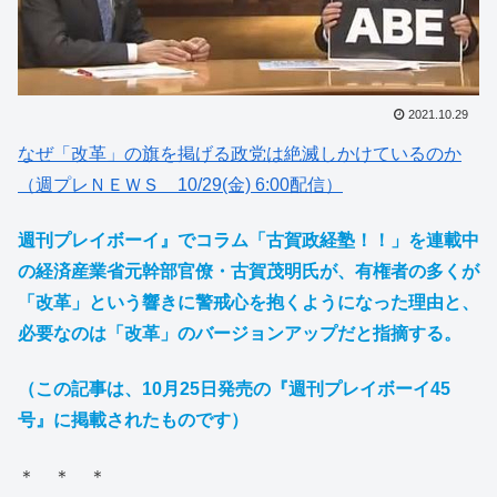
2021.10.29
なぜ「改革」の旗を掲げる政党は絶滅しかけているのか
（週プレＮＥＷＳ 10/29(金) 6:00配信）
週刊プレイボーイ』でコラム「古賀政経塾！！」を連載中
の経済産業省元幹部官僚・古賀茂明氏が、有権者の多くが
「改革」という響きに警戒心を抱くようになった理由と、
必要なのは「改革」のバージョンアップだと指摘する。
（この記事は、10月25日発売の『週刊プレイボーイ45
号』に掲載されたものです）
＊ ＊ ＊