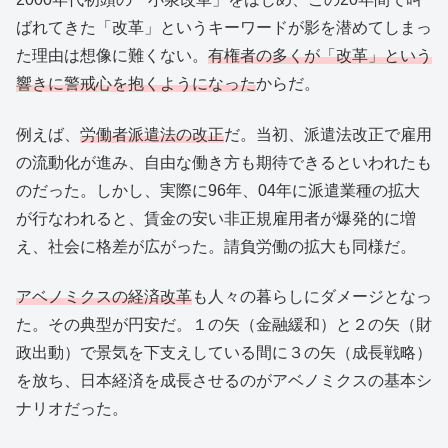
ばれてきた「改革」というキーワードが影を潜めてしまっ
た理由は想像に難くない。
有権者の多くが「改革」という
響きに警戒心を抱くようになった
からだ。
例えば、
労働者派遣法の改正
だ。当初、派遣法改正で雇用
の流動化が進み、自由な働き方も期待できるといわれたも
のだった。しかし、実際に96年、04年に派遣業種の拡大
が行なわれると、賃金の安い非正規雇用者が爆発的に増
え、社会に格差が広がった。請負労働の拡大も同様だ。
アベノミクスの経済改革
も人々の暮らしにダメージとなっ
た。その典型が円安だ。１の矢（金融緩和）と２の矢（財
政出動）で景気を下支えしている間に３の矢（成長戦略）
を放ち、日本経済を成長させるのがアベノミクスの基本シ
ナリオだった。