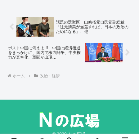
情が異なる東京の３選挙区から探った。
（時事通信解説委員長・高橋正光）
話題の選挙区 山崎拓元自民党副総裁
「辻元清美が当選すれば、日本の政治の
ためになる」、他
ポスト中国に備えよ !! 中国は経済後退
をきっかけに、国内で権力闘争、中央権
力が真空化、軍閥が出現…
ホーム
政治・経済
© 2020 Ｎの広場.