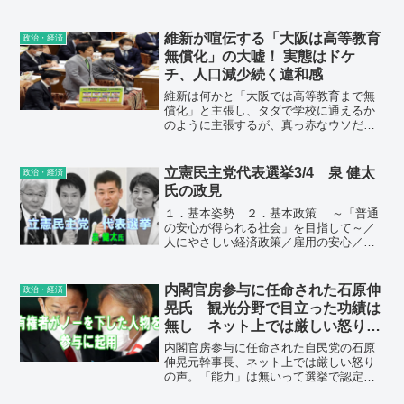
維新が喧伝する「大阪は高等教育
政治・経済
無償化」の大嘘！ 実態はドケ
チ、人口減少続く違和感
維新は何かと「大阪では高等教育まで無
償化」と主張し、タダで学校に通えるか
のように主張するが、真っ赤なウソだ。
大阪で無償なのは授業料のみで、入学金
などは必要だ。所得制限があるため、授
業料が無償なのは府在住の約半数にすぎ
立憲民主党代表選挙3/4 泉 健太
政治・経済
ない。学生と保護者ともに府内に3年以上
氏の政見
住んでいなければならず、成績が上位2分
の1以上でないと打ち切り。
１．基本姿勢 ２．基本政策 ～「普通
の安心が得られる社会」を目指して～／
人にやさしい経済政策／雇用の安心／子
育て・若者・老後の安心／安心できる新
型コロナ対策／地方の安心／多様性を認
め合う安心／安定的な外交・安全保障／
内閣官房参与に任命された石原伸
政治・経済
政治行政改革 ３．党改革 ～国民から
晃氏 観光分野で目立った功績は
期待され、政権を任せられる政党へ～／
無し ネット上では厳しい怒りの
多様な人材の活用／政策機能の強化／党
声
再生に向けた選挙戦略
内閣官房参与に任命された自民党の石原
伸晃元幹事長、ネット上では厳しい怒り
の声。「能力」は無いって選挙で認定さ
れたんだろ。とっとと引っ込んでいてほ