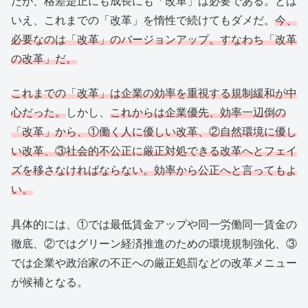
だが、格差是正にも成長にも「改革」は必要である。とは
いえ、これまでの「改革」を惰性で続けてもダメだ。
今、
必要なのは「改革」のバージョンアップ。すなわち「改革
の改革」だ。
これまでの「改革」は企業の効率を重視する規制緩和が中
心だった。
しかし、
これからは企業優先、効率一辺倒の
「改革」から、①働く人に優しい改革、②自然環境に優し
い改革、③社会的不公正に厳正対処できる改革へとフェイ
ズを移さなければならない。効率から公正へと言ってもよ
い。
具体的には、①では最低賃金アップや同一労働同一賃金の
徹底、②ではグリーン経済推進のための環境規制強化、③
では企業や政治家の不正への厳正処罰などの改革メニュー
が候補となる。