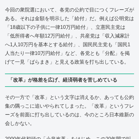
今回の衆院選において、各党の公約で目につくフレーズが
ある。それは金額を明示した「給付」だ。例えば公明党は
「18歳以下の子供に一律10万円給付」、立憲民主党は
「低所得者へ年額12万円給付」、共産党は「収入減家計
へ1人10万円を基本とする給付」、国民民主党も「国民1
人当たり一律10万円給付」など、各党とも「分配」を掲
げて一見「ばらまき」と見える政策を打ち出している。
「改革」が格差を広げ、経済弱者を苦しめている
その一方で「改革」という文字は消えるか、あっても公約
集の隅っこに追いやられてしまった。「改革」というフレ
ーズを前面に打ち出しているのは、今のところ日本維新の
会しかない。
2000年代初頭の「小泉改革」をはじめ、この20年間で叫