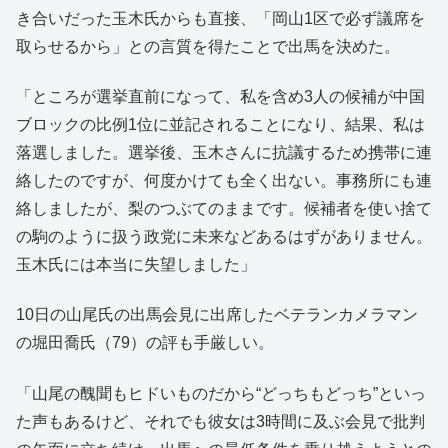
き合いだった玉木氏からも直接、「岡山1区で必ず議席を
取らせるから」との言質を得たことで出馬を決めた。
「ところが選挙直前になって、私を含め3人の候補が中国
ブロックの比例1位に並記されることになり、結果、私は
落選しました。選挙後、玉木さんに抗議するため携帯に連
絡したのですが、何度かけても全く出ない。事務所にも連
絡しましたが、梨のつぶてのままです。候補者を使い捨て
の駒のように扱う政党に未来などあるはずがありません。
玉木氏には本当に失望しました」
10日の山尾氏の出馬会見に出席したベテランカメラマン
の堀田喬氏（79）の評も手厳しい。
「山尾の醜聞もヒドいものだから“どっちもどっち”といっ
た声もあるけど、それでも彼女は3時間に及ぶ会見で批判