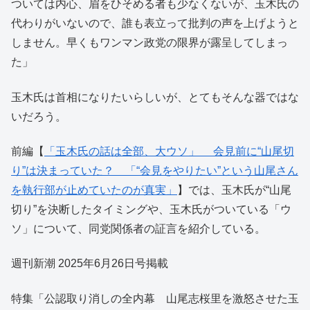
ついては内心、眉をひそめる者も少なくないが、玉木氏の
代わりがいないので、誰も表立って批判の声を上げようと
しません。早くもワンマン政党の限界が露呈してしまっ
た」
玉木氏は首相になりたいらしいが、とてもそんな器ではな
いだろう。
前編【
「玉木氏の話は全部、大ウソ」 会見前に“山尾切
り”は決まっていた？ 「“会見をやりたい”という山尾さん
を執行部が止めていたのが真実」
】では、玉木氏が“山尾
切り”を決断したタイミングや、玉木氏がついている「ウ
ソ」について、同党関係者の証言を紹介している。
週刊新潮 2025年6月26日号掲載
特集「公認取り消しの全内幕 山尾志桜里を激怒させた玉