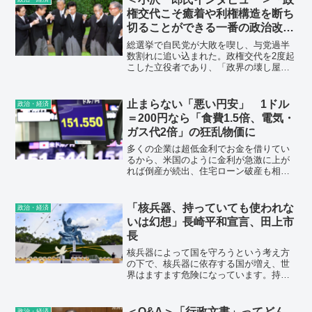
権交代こそ癒着や利権構造を断ち
切ることができる一番の政治改
革」「舞台裏で工作を仕掛けられ
総選挙で自民党が大敗を喫し、与党過半
る政治家がいない。僕がまた本格
数割れに追い込まれた。政権交代を2度起
こした立役者であり、「政界の壊し屋」
的に動かざるを得ないかもしれな
の異名を持つ小沢一郎・衆院議員（82）
い」
だ。“3度目”への道筋があるのか、どう動
くつもりなのか、フリージャーナリス
止まらない「悪い円安」 1ドル
政治・経済
ト・城本勝氏が問うた。
＝200円なら「食費1.5倍、電気・
ガス代2倍」の狂乱物価に
多くの企業は超低金利でお金を借りてい
るから、米国のように金利が急激に上が
れば倒産が続出、住宅ローン破産も相次
ぎ、国債の利払いがかさんで国家財政も
パンクする。だから踏み込めない。
「核兵器、持っていても使われな
政治・経済
いは幻想」長崎平和宣言、田上市
長
核兵器によって国を守ろうという考え方
の下で、核兵器に依存する国が増え、世
界はますます危険になっています。持っ
ていても使われることはないだろうとい
うのは、幻想であり期待に過ぎません。
「存在する限りは使われる」。核兵器を
＜Q&A＞「行政文書」ってどん
政治・経済