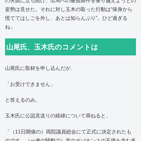
の矢面に立ち続け、出馬への最低条件を乗り越えようとの
姿勢は見せた。それに対し玉木の取った行動は“保身から
慌ててはしごを外し、あとは知らんぷり”。ひど過ぎる
ね」
山尾氏、玉木氏のコメントは
山尾氏に取材を申し込んだが、
「お受けできません」
と答えるのみ。
玉木氏に公認見送りの経緯について尋ねると、
「（11日開催の）両院議員総会にて正式に決定されたも
のです。（一連の騒動で）党のガバナンスの不備を含む多