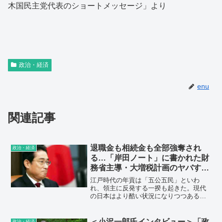
木国民主党代表のショートメッセージ」より
政治・経済
enu
関連記事
退職金も相続金も全部強奪され
政治・経済
る…「岸田ノート」に書かれた財
務省主導・大増税計画のヤバすぎ
る中身
江戸時代の年貢は「五公五民」といわ
れ、領主に反発する一揆も起きた。現代
の日本はより酷い状況になりつつある。
景気を無視し、税の徴収だけに執心する
宰相に、この国を任せていていいのか。
＜小沢一郎氏インタビュー＞「政
政治・経済