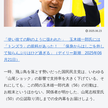
2025.06.23
「使い捨ての駒のように扱われた」 玉木雄一郎氏には
「トンズラ」の前科があった！ 「保身からはしごを外し
て知らんぷりはひど過ぎる」（デイリー新潮 2025年06
月21日）
一時、飛ぶ鳥を落とす勢いだった国民民主党は、いわゆる
「山尾ショック」の影響で支持率を大きく下げている。そ
れにしても、この間の玉木雄一郎代表（56）の行動は、
お粗末というほかない。関係者が明かした、山尾志桜里氏
（50）の公認取り消しまでの全内幕をお届けしよう。