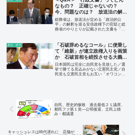
なくすことが、地球と人類の未来を守る
なもの？ 正確じゃないの？
ための唯一の現実的な道だということ
今、問題なのは？ 放送法の解釈
を、今こそ私たちは認識しなければなり
巡り
ません。
総務省は、放送法が定める「政治的公
平」の解釈を巡る安倍政権下の官邸と総
務省のやりとりが記載された文書を「行
政文書」と認めた一方で、内容の正確性
を調査しています。行政文書とはどんな
ものでしょうか。
「石破辞めるなコール」に便乗し
政治・経済
て「維新」が連立政権入りを画策
か 石破首相を続投させる大義名
分は“副首都構想”…古賀茂明
日本国民は完全に自民党を見放した／選
挙で勝てる見込みがない立憲民主党／自
民党も立憲民主党もお互い「オワコン」
同士／ポピュリズム政治がはびこる最悪
のシナリオ
自民、歴史的惨敗 過去最低２１議席、
都民ファ第１党―公明後退、立民上積
み・都議選
キャッシュレスは時代遅れに 店舗が