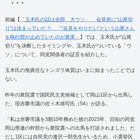
＊＊＊
前編【
「玉木氏の話は全部、大ウソ」 会見前に“山尾切
り”は決まっていた？ 「“会見をやりたい”という山尾さん
を執行部が止めていたのが真実」
】では、玉木氏が“山尾
切り”を決断したタイミングや、玉木氏がついている「ウ
ソ」について、同党関係者の証言を紹介した。
玉木氏の無責任なトンズラ体質はいまに始まったことでは
ない。
昨年の衆院選で国民民主党候補として岡山1区から出馬し
た、現赤磐市議の佐々木雄司氏（54）が語る。
「私は赤磐市議を3期10年務めた後の2023年、旧知の同党
岡山県連の幹部から衆院選への出馬を打診されました。た
だし1区には自民党の逢沢一郎先生がいるため、小選挙区