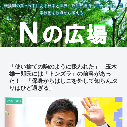
転換期の真っ只中にある日本と世界。政治、経済、社会、国際、科
学技術を原点から考える。
「使い捨ての駒のように扱われた」 玉木
雄一郎氏には「トンズラ」の前科があっ
た！ 「保身からはしごを外して知らんぷ
りはひど過ぎる」
政治・経済