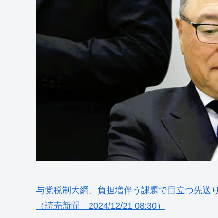
与党税制大綱、負担増伴う課題で目立つ先送
（読売新聞 2024/12/21 08:30）