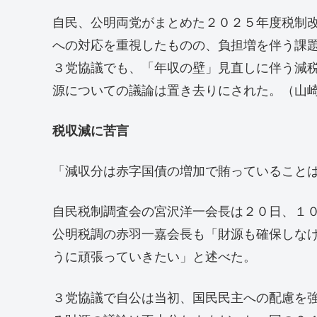
自民、公明両党がまとめた２０２５年度税制改
への対応を重視したものの、負担増を伴う課
３党協議でも、「年収の壁」見直しに伴う減
源についての議論は置き去りにされた。（山
税収減に苦言
「減収分は赤字国債の増加で賄っていること
自民税制調査会の宮沢洋一会長は２０日、１
公明税調の赤羽一嘉会長も「財源も確保しな
うに頑張っていきたい」と述べた。
３党協議で自公は当初、国民民主への配慮を