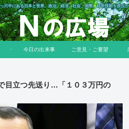
っ只中にある日本と世界。政治、経済、社会、国際、科学技術を原点か
今日の出来事
ご意見・ご要望
で目立つ先送り…「１０３万円の