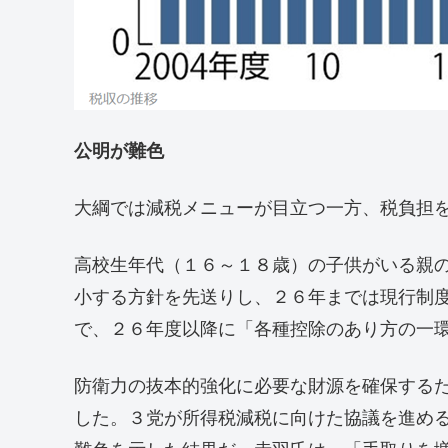
公明が難色
大綱では減税メニューが目立つ一方、税負担
高校生年代（１６～１８歳）の子供がいる親
小する方針を先送りし、２６年までは現行制
で、２６年度以降に「各種控除のあり方の一
防衛力の抜本的強化に必要な財源を確保する
した。３党が所得税減税に向けた協議を進め