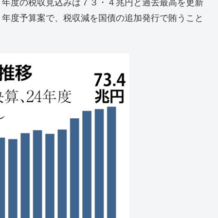
４年度の税収見込みは７３・４兆円と過去最高を更新
５年度予算案で、税収減を国債の追加発行で賄うこと
。