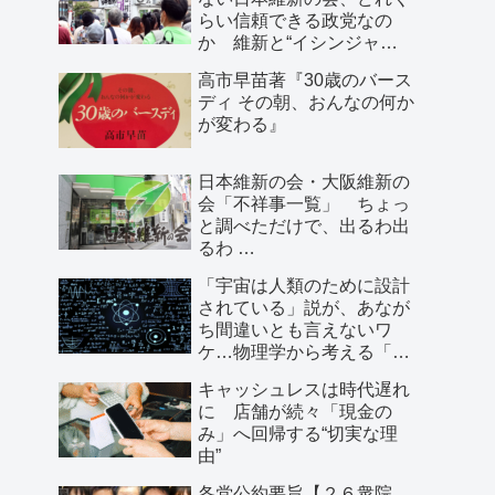
らい信頼できる政党なの
か 維新と“イシンジャ
ー”に批判的な大阪の人が語
高市早苗著『30歳のバース
る、大阪で起きていること
ディ その朝、おんなの何か
が変わる』
日本維新の会・大阪維新の
会「不祥事一覧」 ちょっ
と調べただけで、出るわ出
るわ …
「宇宙は人類のために設計
されている」説が、あなが
ち間違いとも言えないワ
ケ…物理学から考える「こ
の世界の存在理由」
キャッシュレスは時代遅れ
に 店舗が続々「現金の
み」へ回帰する“切実な理
由”
各党公約要旨【２６衆院