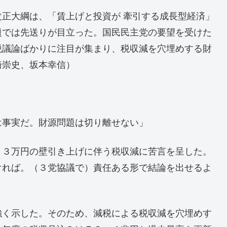
正大綱は、「賃上げと投資が 牽引する成長型経済」
題では先送りが目立った。国民民主党の要望を受けた
税議論ばかりに注目が集まり、税収減を穴埋めする財
崎崇史、坂本幸信）
は事実だ。財源問題は切り離せない」
０３万円の壁引き上げに伴う税収減に苦言を呈した。
ければ。（３党協議で）責任ある形で結論を出せるよ
強く示した。そのため、減税による税収減を穴埋めす