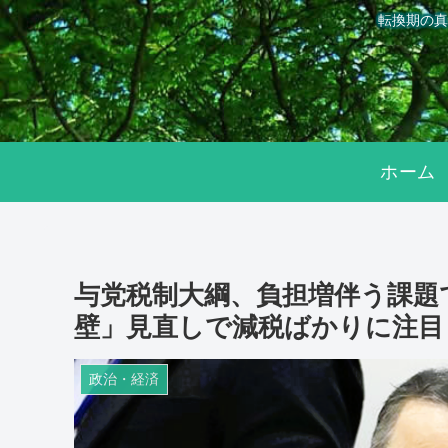
転換期の真
ホーム
与党税制大綱、負担増伴う課題
壁」見直しで減税ばかりに注目
政治・経済