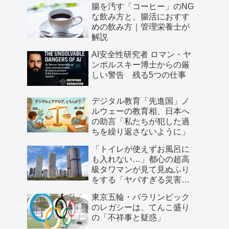
腸を汚す「コーヒー」のNG
な飲み方と、腸活におすす
めの飲み方｜管理栄養士が
解説
AI安全性研究者 ロマン・ヤ
ンポルスキー博士からの厳
しい警告 残る5つの仕事
デジタル教育「先進国」ノ
ルウェーの教育相、日本へ
の助言「私たちが犯した過
ちを繰り返さないように」
「トイレが使えずお風呂に
も入れない…」都心の超高
級タワマンが見て見ぬふり
をする「ヤバすぎる災害リ
スク」
東京五輪・パラリンピック
のレガシーは、てんこ盛り
の「不祥事と疑惑」