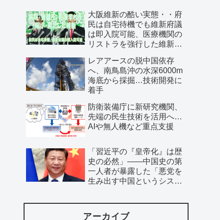
大阪維新の酷い実態・・府
民は自宅待機でも維新府議
は即入院可能、医療機関の
リストラを強行した維新、
公費で維新首長の飲み会を
レアアースの脱中国依存
開催…
へ、南鳥島沖の水深6000m
海底から採掘…技術開発に
着手
防衛装備庁に新研究機関、
先端の民生技術を活用へ…
AIや無人機など重点支援
「習近平の『皇帝化』は歴
史の必然」――中国史の第
一人者が暴露した「悪党を
生み出す中国というシステ
ム」
アーカイブ