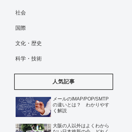
社会
国際
文化・歴史
科学・技術
人気記事
メールのIMAP/POP/SMTP
の違いとは？ わかりやす
く解説
大阪の人以外はよくわから
ない日本維新の会、どれく