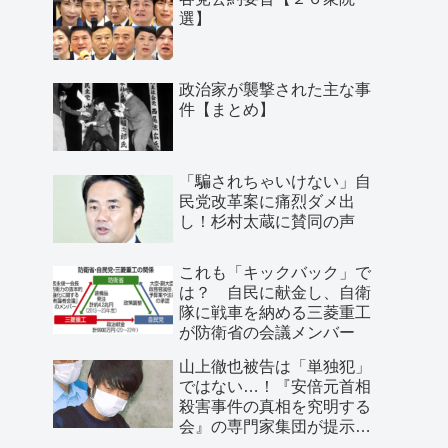
選】
政治家が襲撃された主な事
件【まとめ】
「騙されちゃいけない」自
民党改革案に痛烈ダメ出
し！杉村太蔵に賛同の声
これも「キックバック」で
は？ 自民に献金し、自衛
隊に戦車を納める三菱重工
が防衛省の会議メンバー
山上徹也被告は「単独犯」
ではない…！『安倍元首相
殺害事件の真相を究明する
会』の専門家集団が提示し
た「３つの根拠」