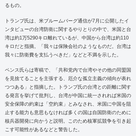
るもの。
トランプ氏は、米ブルームバーグ通信が7月に公開したイ
ンタビューの台湾防衛に関するやりとりの中で、米国と台
湾は約1万5290キロ離れているが、中国から台湾は約110
キロだと指摘。「我々は保険会社のようなものだ。台湾は
我々に防衛費を支払うべきだ」などと不満を示した。
ペンス氏らは寄稿で、「共和党内で台湾やその他の同盟国
を見捨てることを主張する、厄介な孤立主義の傾向が表れ
つつある」と指摘した。トランプ氏の台湾との距離に関す
る発言を挙げて批判し、台湾が中国に統一されれば米国の
安全保障の約束は「空約束」とみなされ、米国に中国を阻
止する能力も意思もなければ多くの国は自国防衛のために
核兵器開発に向かうと説明。このため核軍拡競争を引き起
こす可能性があるなどと警告した。