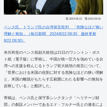
2024.08.22
2024.09.02
ペンス氏、トランプ氏の台湾発言批判 「危険なほど狭い
理解と無知」（毎日新聞 2024/8/22 09:30 最終更新
8/22 09:30）
米共和党のペンス前副大統領は21日のワシントン・ポス
ト紙（電子版）に寄稿し、中国が統一圧力を強めている台
湾への支援を軽んじるトランプ前大統領の発言について、
「世界における米国の役割に対する危険なほどの狭い理解
と、米国の離脱がもたらす広範囲にわたる影響への無知を
反映している」と酷評した。
寄稿は、ペンス氏と保守系シンクタンク「ヘリテージ財
団」の創設メンバーであるエド・フルナー氏との連名によ