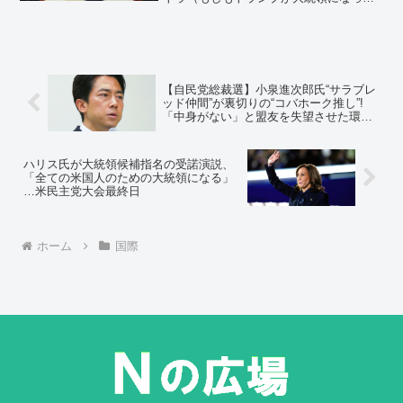
ら）」から「ほぼトラ（ほぼ・・）」を
経て、「確トラ（確実に・・）」になる
のだろうか。「確トラ」になった場合の
中国と日本との関係についても考えてみ
る。
【自民党総裁選】小泉進次郎氏“サラブレ
ッド仲間”が裏切りの“コバホーク推し”!
「中身がない」と盟友を失望させた環境
相時代の「発言」
ハリス氏が大統領候補指名の受諾演説、
「全ての米国人のための大統領になる」
…米民主党大会最終日
ホーム
国際