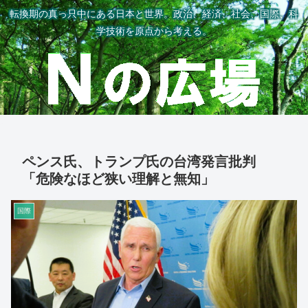
転換期の真っ只中にある日本と世界。政治、経済、社会、国際、科
学技術を原点から考える。
ペンス氏、トランプ氏の台湾発言批判
「危険なほど狭い理解と無知」
国際