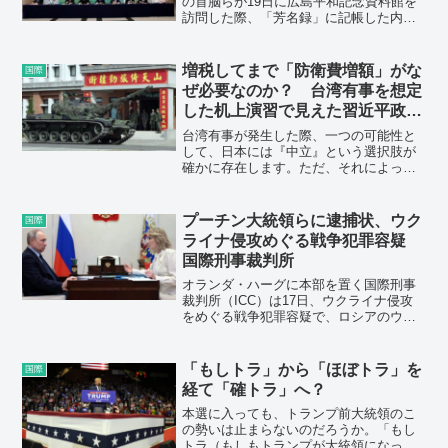
の首脳らが19日に広島平和記念資料館を
訪問した際、「芳名録」に記帳した内容
を発表した。
増税してまで「防衛費増額」がな
国際
ぜ必要なのか？ 台湾有事を想定
した机上演習で見えた習近平政権
の焦り
台湾有事が発生した際、一つの可能性と
して、日本には『中立』という選択肢が
確かに存在します。ただ、それによって
中国からの攻撃を避けられたとしても、
その後の国際社会における日本の立ち位
置は非常に弱くなる危険性があります。
プーチン大統領らに逮捕状、ウク
国際
ライナ侵攻めぐる戦争犯罪容疑
国際刑事裁判所
オランダ・ハーグに本部を置く国際刑事
裁判所（ICC）は17日、ウクライナ侵攻
をめぐる戦争犯罪容疑で、ロシアのウラ
ジーミル・プーチン大統領らに逮捕状を
出した。ICCは、ロシアが占領したウクラ
イナの地域から子どもたちをロシアへと
「もしトラ」から「ほぼトラ」を
国際
不法に移送しており、プーチン氏にこう
経て「確トラ」へ？
した戦争犯罪の責任があるとしている。
本選に入っても、トランプ前大統領のこ
の勢いは止まらないのだろうか。「もし
トラ（もしもトランプが大統領になった