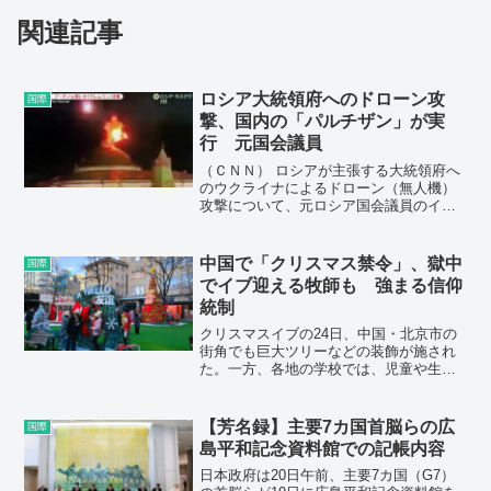
関連記事
ロシア大統領府へのドローン攻
国際
撃、国内の「パルチザン」が実
行 元国会議員
（ＣＮＮ） ロシアが主張する大統領府へ
のウクライナによるドローン（無人機）
攻撃について、元ロシア国会議員のイリ
ヤ・ポノマリョフ氏はロシア国内で抵抗
運動を行うパルチザンが実行したとの見
方を示した。
中国で「クリスマス禁令」、獄中
国際
でイブ迎える牧師も 強まる信仰
統制
クリスマスイブの24日、中国・北京市の
街角でも巨大ツリーなどの装飾が施され
た。一方、各地の学校では、児童や生徒
がクリスマスを祝うことを禁じる通達が
出た模様だ。習近平指導部は「宗教の中
国化」を掲げて信仰への統制を強めてお
【芳名録】主要7カ国首脳らの広
国際
り、当局に拘束され、獄中で聖夜を過ご
島平和記念資料館での記帳内容
すキリスト教関係者もいる。
日本政府は20日午前、主要7カ国（G7）