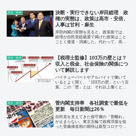
実施）の47%から続落。不支持率は前回
39%から47%と半数近くに増え、初めて
不支持が支持を上回った。
決断・実行できない岸田総理 政
政治・経済
権の実態は、政策は高市・安倍、
人事は甘利・麻生
岸田内閣の実態を見ると、政策面では、
総理が自民党総裁選で掲げた政策はこと
ごとく後退・消滅した。代わって、高市
政調会長の持論が自民党の選挙公約の前
面に出てきた。人事面では、内閣の要で
ある官房長官は松野博一氏（細田派）、
【税理士監修】103万の壁とは？
政治・経済
財務大臣は麻生前財務大臣の義弟である
収入と税金、社会保険の関係につ
鈴木俊一氏（麻生派）、党の実権を握る
いて解説します
幹事長は甘利明氏（麻生派）、総務会長
は福田達夫氏（細田派）、政調会長は高
バイチューパートやアルバイトで働いて
市早苗氏（無派閥、安倍系）、選挙対策
いるとよく聞く、「103万の壁」という言
委員長は遠藤利明氏（谷垣グループ）。
葉。この「壁」とは、それ以上働くと税
内閣及び党の重要ポストに岸田派はいな
金や社会保険料に影響する、パートやア
い。
ルバイトなど非正規雇用者の収入を示し
たものです。103万の壁のほかにも、扶養
菅内閣支持率 各社調査で最低を
政治・経済
内で働くときに知っておきたい収入の壁
更新 毎日新聞は26％
があります。
自民党を支えてきた保守層の「菅離れ」
が止まらない。東京五輪で政権浮揚を狙
った菅義偉首相の期待は新型コロナウイ
ルスの感染急拡大による国民の不満に打