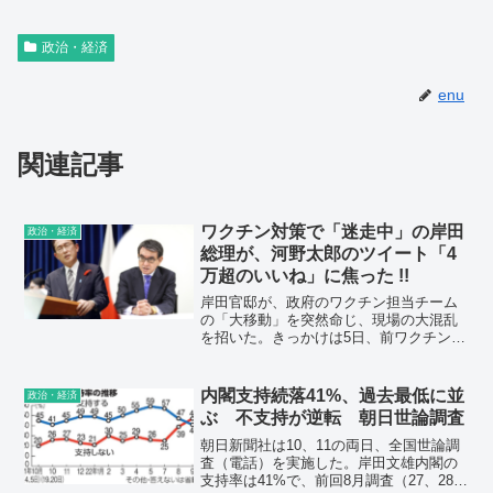
政治・経済
enu
関連記事
ワクチン対策で「迷走中」の岸田
政治・経済
総理が、河野太郎のツイート「4
万超のいいね」に焦った !!
岸田官邸が、政府のワクチン担当チーム
の「大移動」を突然命じ、現場の大混乱
を招いた。きっかけは5日、前ワクチン担
当大臣の河野太郎氏がツイッターでワク
チン接種の遅れについて〈私の時はチー
ムは大臣室の隣にいたけれど、今は隣の
内閣支持続落41%、過去最低に並
政治・経済
建物の地下〉と指摘し、大臣と官僚の連
ぶ 不支持が逆転 朝日世論調査
携が悪いと批判したことだ。「これに4万
8000件も『いいね』が付き、岸田総理が
朝日新聞社は10、11の両日、全国世論調
珍しく焦った。
査（電話）を実施した。岸田文雄内閣の
支持率は41%で、前回8月調査（27、28日