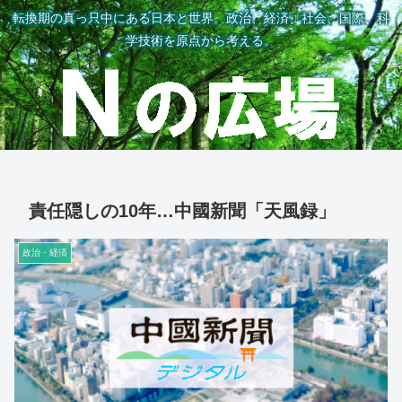
転換期の真っ只中にある日本と世界。政治、経済、社会、国際、科
学技術を原点から考える。
責任隠しの10年…中國新聞「天風録」
政治・経済