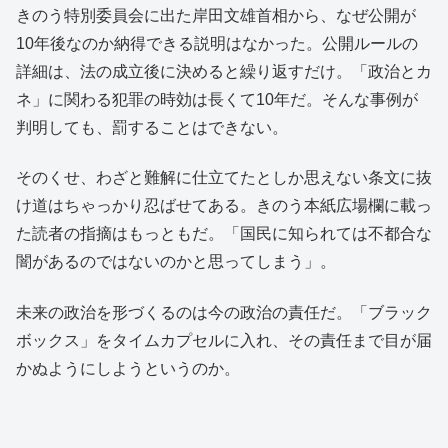
きのう特別委員会に出た岸田文雄首相から、なぜ公開が
10年後なのか納得できる説明はなかった。公開ルールの
詳細は、法の成立後に決めると繰り返すだけ。「政治とカ
ネ」に関わる犯罪の時効は長くて10年だ。そんな事例が
判明しても、罰することはできない。
そのくせ、わざと難解に仕立てたとしか思えない条文に抜
け道はちゃっかり忍ばせてある。きのう本紙広場欄に載っ
た読者の指摘はもっともだ。「国民に知られては不都合な
闇があるのではないのかと思ってしまう」。
未来の政治を形づくるのは今の政治の責任だ。「ブラック
ボックス」をタイムカプセルに入れ、その責任まで目が届
かぬようにしようというのか。