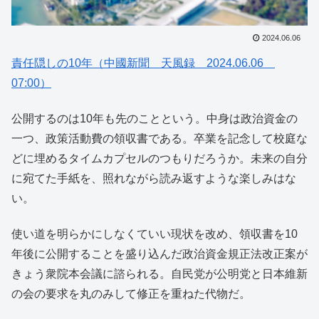
2024.06.06
責任隠しの10年（中國新聞 天風録 2024.06.06
07:00）
公開するのは10年も先のことという。中身は政治資金の
一つ、政策活動費の領収書である。卒業を記念して校庭な
どに埋めるタイムカプセルのつもりだろうか。未来の自分
に宛てた手紙を、照れながら読み返すような楽しみはな
い。
使い道を明らかにしなくていい現状を改め、領収書を10
年後に公開することを盛り込んだ政治資金規正法改正案が
きょう衆院本会議に諮られる。自民党が公明党と日本維新
の会の要求を丸のみして修正を重ねた代物だ。