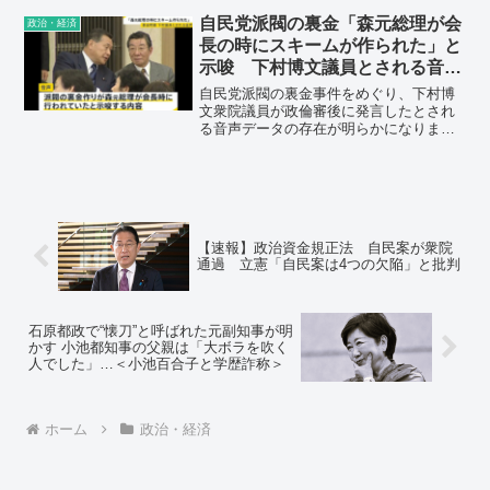
ち消され、菅内閣の支持率は続落。8月28
日に実施した毎日新聞世論調査では、菅
自民党派閥の裏金「森元総理が会
政治・経済
内閣支持率26％と、最低を更新した。首
長の時にスキームが作られた」と
相は10月21日の衆院議員の任期満了まで
示唆 下村博文議員とされる音
の解散を模索するが、コロナの猛威の前
声 “政倫審”では語られなかった
に状況が好転する材料は見当たらない。
自民党派閥の裏金事件をめぐり、下村博
内容も…news23 TBSテレビ
文衆院議員が政倫審後に発言したとされ
る音声データの存在が明らかになりまし
た。音声では、裏金作りが「森元総理が
会長の時にスキームが作られた」ことが
示唆されるなど、政倫審では語られなか
った内容もありました。
【速報】政治資金規正法 自民案が衆院
通過 立憲「自民案は4つの欠陥」と批判
石原都政で“懐刀”と呼ばれた元副知事が明
かす 小池都知事の父親は「大ボラを吹く
人でした」…＜小池百合子と学歴詐称＞
ホーム
政治・経済