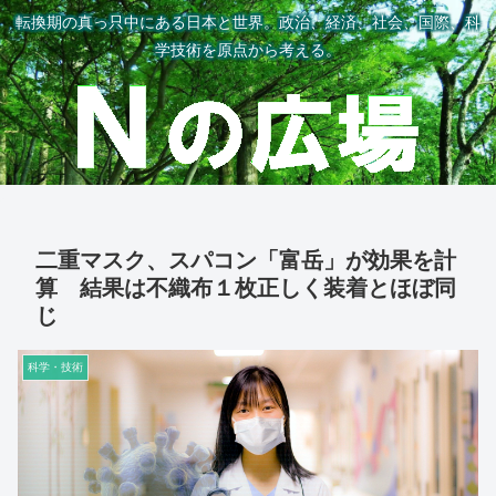
転換期の真っ只中にある日本と世界。政治、経済、社会、国際、科
学技術を原点から考える。
二重マスク、スパコン「富岳」が効果を計
算 結果は不織布１枚正しく装着とほぼ同
じ
科学・技術