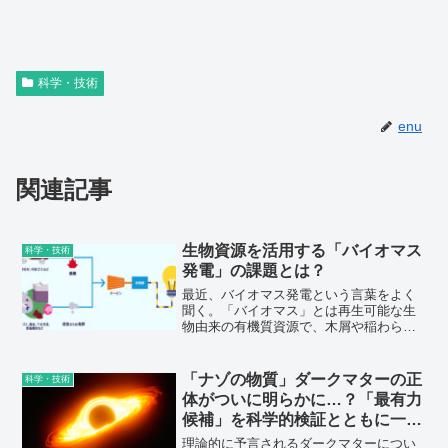
科学・技術
enu
関連記事
生物資源を活用する「バイオマス
科学・技術
発電」の課題とは？
最近、バイオマス発電という言葉をよく
聞く。「バイオマス」とは再生可能な生
物由来の有機質資源で、木屑や稲わら、
麦わら、もみ殻、家畜の排泄物、燃える
ゴミのほか、多くのものが挙げられる。
バイオマス発電は、それまでゴミとされ
「ナゾの物質」ダークマターの正
科学・技術
ていたものをも燃料としてエネルギーを
体がついに明らかに…？「最有力
生み出し、しかもカーボンニュートラル
候補」を科学的検証とともに一挙
をめざしているという。
解説！
理論的に予言されるダークマターについ