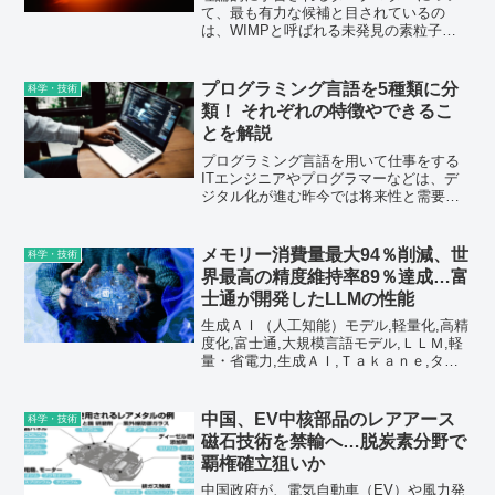
て、最も有力な候補と目されているの
は、WIMPと呼ばれる未発見の素粒子で
す。具体的な粒子としては、まだ仮説で
ある超対称性理論に現れる光子、もしく
は、Z粒子かヒッグス粒子の相棒の総称で
プログラミング言語を5種類に分
科学・技術
あるニュートラリーノが、WIMPの候補
類！ それぞれの特徴やできるこ
として注目されています。
とを解説
プログラミング言語を用いて仕事をする
ITエンジニアやプログラマーなどは、デ
ジタル化が進む昨今では将来性と需要が
高い人気の職業だ。プログラミング言語
は一説によれば200から300はあるとされ
ている。本記事では、プログラミング言
メモリー消費量最大94％削減、世
科学・技術
語を大きく5種類に分類したうえで、それ
界最高の精度維持率89％達成…富
ぞれの特徴やできることをわかりやすく
士通が開発したLLMの性能
紹介していく。
生成ＡＩ（人工知能）モデル,軽量化,高精
度化,富士通,大規模言語モデル,ＬＬＭ,軽
量・省電力,生成ＡＩ,Ｔａｋａｎｅ,タカ
ネ,金融,製造,医療,小売り軽量ＡＩエージ
ェント群
中国、EV中核部品のレアアース
科学・技術
磁石技術を禁輸へ…脱炭素分野で
覇権確立狙いか
中国政府が、電気自動車（EV）や風力発