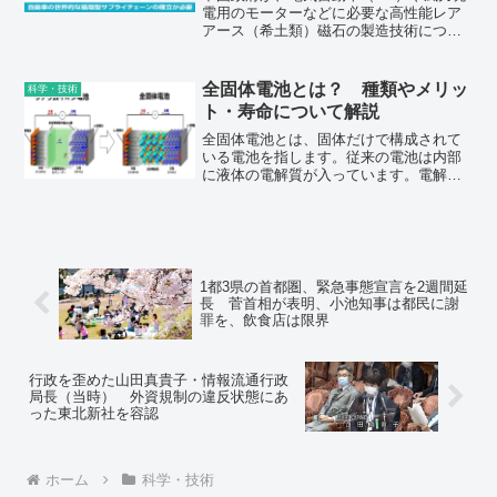
電用のモーターなどに必要な高性能レア
アース（希土類）磁石の製造技術につい
て、「国家安全」を理由に輸出を禁止す
る方向で検討していることがわかった。
全固体電池とは？ 種類やメリッ
科学・技術
ト・寿命について解説
全固体電池とは、固体だけで構成されて
いる電池を指します。従来の電池は内部
に液体の電解質が入っています。電解質
に固体を使用することで、リチウムイオ
ン電池以上の大容量／高出力を実現する
ことが可能になります。さらに、電池の
内部に液体の部材を使わないため、より
安全に電池を使用できます。
1都3県の首都圏、緊急事態宣言を2週間延
長 菅首相が表明、小池知事は都民に謝
罪を、飲食店は限界
行政を歪めた山田真貴子・情報流通行政
局長（当時） 外資規制の違反状態にあ
った東北新社を容認
ホーム
科学・技術