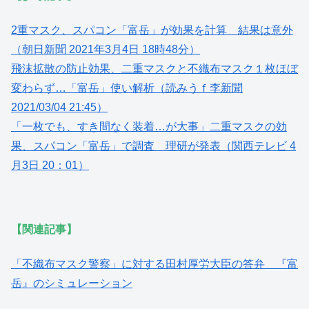
2重マスク、スパコン「富岳」が効果を計算 結果は意外
（朝日新聞 2021年3月4日 18時48分）
飛沫拡散の防止効果、二重マスクと不織布マスク１枚ほぼ
変わらず…「富岳」使い解析（読みうｆ李新聞
2021/03/04 21:45）
「一枚でも、すき間なく装着…が大事」二重マスクの効
果、スパコン「富岳」で調査 理研が発表（関西テレビ 4
月3日 20：01）
【関連記事】
「不織布マスク警察」に対する田村厚労大臣の答弁 『富
岳』のシミュレーション