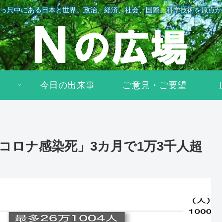
っ只中にある日本と世界。政治、経済、社会、国際、科学技術を原点か
今日の出来事
ご意見・ご要望
コロナ感染死」3カ月で1万3千人超