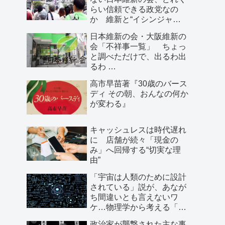
らい信頼できる政党なの
か 維新と“イシンジャ
ー”に批判的な大阪の人が語
日本維新の会・大阪維新の
る、大阪で起きていること
会「不祥事一覧」 ちょっ
と調べただけで、出るわ出
るわ …
高市早苗著『30歳のバース
ディ その朝、おんなの何か
が変わる』
キャッシュレスは時代遅れ
に 店舗が続々「現金の
み」へ回帰する“切実な理
由”
「宇宙は人類のために設計
されている」説が、あなが
ち間違いとも言えないワ
ケ…物理学から考える「こ
の世界の存在理由」
政治家が襲撃された主な事