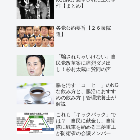
件【まとめ】
各党公約要旨【２６衆院
選】
「騙されちゃいけない」自
民党改革案に痛烈ダメ出
し！杉村太蔵に賛同の声
腸を汚す「コーヒー」のNG
な飲み方と、腸活におすす
めの飲み方｜管理栄養士が
解説
これも「キックバック」で
は？ 自民に献金し、自衛
隊に戦車を納める三菱重工
が防衛省の会議メンバー