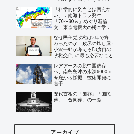
ム」
「科学的に妥当とは言えな
い」…南海トラフ発生
「70〜80％」めぐり新論
文 東京電機大の橋本学特
任教授ら
なぜ民主党政権は3年で終
わったのか…政界の壊し屋･
小沢一郎が考える｢3度目の
政権交代｣に最も必要なこと
レアアースの脱中国依存
へ、南鳥島沖の水深6000m
海底から採掘…技術開発に
着手
歴代首相の「国葬」「国民
葬」「合同葬」の一覧
アーカイブ