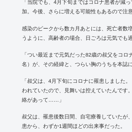
「当院でも、4月下旬まではコロナ患者が減って
加。今後、さらに増える可能性もあるので注
感染のピークから数カ月あとには、死亡者数
うように、高齢者の場合、日ごろは元気でも
「つい最近まで元気だった82歳の叔父をコロ
名）が、その経緯と、つらい胸のうちを本誌
「叔父は、4月下旬にコロナに罹患しました
われていたので、見舞いは控えていたんです。
絡があって……」
叔父は、罹患後数日間、自宅療養していたが
患から、わずか1週間ほどの出来事だった。