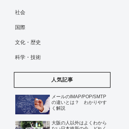
社会
国際
文化・歴史
科学・技術
人気記事
メールのIMAP/POP/SMTP
の違いとは？ わかりやす
く解説
大阪の人以外はよくわから
ない日本維新の会、どれく