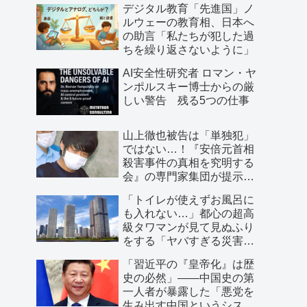
デジタル教育「先進国」ノ
ルウェーの教育相、日本へ
の助言「私たちが犯した過
ちを繰り返さないように」
AI安全性研究者 ロマン・ヤ
ンポルスキー博士からの厳
しい警告 残る5つの仕事
山上徹也被告は「単独犯」
ではない…！『安倍元首相
殺害事件の真相を究明する
会』の専門家集団が提示し
た「３つの根拠」
「トイレが使えずお風呂に
も入れない…」都心の超高
級タワマンが見て見ぬふり
をする「ヤバすぎる災害リ
スク」
「習近平の『皇帝化』は歴
史の必然」――中国史の第
一人者が暴露した「悪党を
生み出す中国というシステ