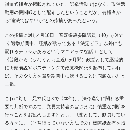
補選候補者が掲載されていた。選挙活動ではなく、政治活
動用の機関紙として配布したということだが、有権者か
ら”違法ではないか”との指摘があったという。
この指摘に対し4月18日、音喜多駿参院議員（40）がXで
《-選挙期間中、証紙が貼ってある「法定ビラ」以外にも
配れるチラシがあるというマニアックな話-》として、
《普段から（少なくとも直近6ヶ月間）政党として継続的
に街頭演説やポスティングで政党機関紙を配布していれ
ば、そのやり方を選挙期間中に続けることは問題ない》と
主張。
これに対し、足立氏はXで《本件は、法令遵守に関わる重
要な判断ですので、党員支持者の皆さまには慎重な判断を
行うことをお勧めします》とし、《党として、動員してい
る方々に、（平常行っていない方法での）機関紙配布を指