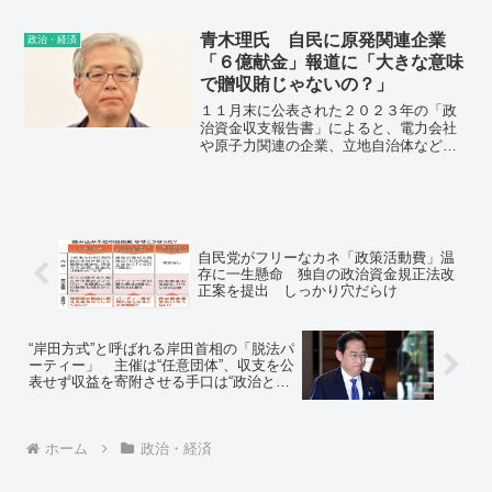
青木理氏 自民に原発関連企業
政治・経済
「６億献金」報道に「大きな意味
で贈収賄じゃないの？」
１１月末に公表された２０２３年の「政
治資金収支報告書」によると、電力会社
や原子力関連の企業、立地自治体などで
つくる「日本原子力産業協会」の会員企
業が、自民党の政治資金団体「国民政治
協会」に計６億１７７万２０００円の献
金をしていたという。
自民党がフリーなカネ「政策活動費」温
存に一生懸命 独自の政治資金規正法改
正案を提出 しっかり穴だらけ
“岸田方式”と呼ばれる岸田首相の「脱法パ
ーティー」 主催は“任意団体”、収支を公
表せず収益を寄附させる手口は“政治とカ
ネの不正”の温床になる懸念
ホーム
政治・経済