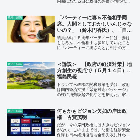
内閣にわたる自公政権の評価が問われ
る。冬の「第6波」を見据えた新型コロナ
ウイルス対応や、格差是正のための分配
のあり方を含む経済政策などが大きな争
「パーティーに妻＆不倫相手同
政治・経済
点だ。各党代表の第一声を要約・掲載し
席。人間としておかしいんじゃな
た。
いの？」（鈴木円香氏）、「自分
の欲望のためにいろんな人に嘘を
議員活動１５周年パーティーには、妻は
つく人なんだな」（菊間千乃氏）
もちろん、不倫相手も参加していたこと
に「パーティーに奥さんとお相手の方、
両方連れていったって、これも人間とし
ておかしいんじゃないの？って思いまし
た」とバッサリ。
＜論説＞ 【政府の経済対策】地
政治・経済
方創生の視点で（５月１４日）…
福島民報
トランプ米政権の関税政策を受け、政府
は国内経済支援「緊急対応パッケージ」
の柱に消費喚起強化などを据えた。家計
の可処分所得拡大や物価高対策に重点を
置いたが、石破茂首相が最も重視する地
方創生の観点からの施策が盛り込まれて
何もかもビジョン欠如の岸田政
政治・経済
いるとは言い難い。
権 古賀茂明
だが、今の岸田政権には大きなビジョン
がない。このままでは、防衛も経済安全
保障も日本経済復活も全部失敗に終わる
のは目に見えている。