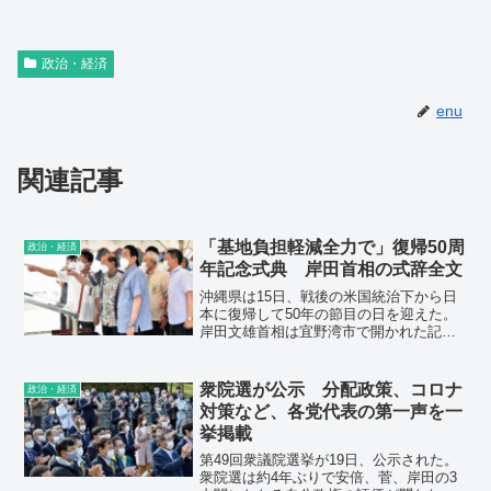
政治・経済
enu
関連記事
「基地負担軽減全力で」復帰50周
政治・経済
年記念式典 岸田首相の式辞全文
沖縄県は15日、戦後の米国統治下から日
本に復帰して50年の節目の日を迎えた。
岸田文雄首相は宜野湾市で開かれた記念
式典で「沖縄の潜在力を最大限に引き出
し『強い沖縄経済』を実現する」と表明
した。在日米軍基地の負担軽減に「引き
衆院選が公示 分配政策、コロナ
政治・経済
続き、全力で取り組む」と強調した。
対策など、各党代表の第一声を一
挙掲載
第49回衆議院選挙が19日、公示された。
衆院選は約4年ぶりで安倍、菅、岸田の3