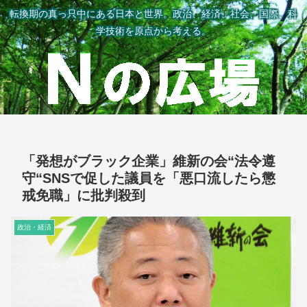
転換期の真っ只中にある日本と世界。政治、経済、社会、国際、科
学技術を原点から考える。
「発想がブラック企業」維新の会“法令遵
守“SNSで促した議員を「悪口流したら懲
戒免職」に批判殺到
政治・経済