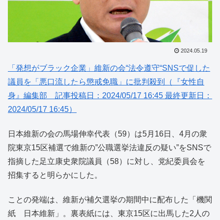
2024.05.19
「発想がブラック企業」維新の会“法令遵守“SNSで促した
議員を「悪口流したら懲戒免職」に批判殺到（『女性自
身』編集部 記事投稿日：2024/05/17 16:45 最終更新日：
2024/05/17 16:45）
日本維新の会の馬場伸幸代表（59）は5月16日、4月の衆
院東京15区補選で維新の”公職選挙法違反の疑い”をSNSで
指摘した足立康史衆院議員（58）に対し、党紀委員会を
招集すると明らかにした。
ことの発端は、維新が補欠選挙の期間中に配布した「機関
紙 日本維新」。裏表紙には、東京15区に出馬した2人の