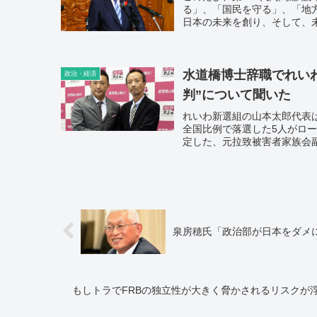
る」、「国民を守る」、「地
日本の未来を創り、そして、
水道橋博士辞職でれい
政治・経済
判”について聞いた
れいわ新選組の山本太郎代表は
全国比例で落選した5人がロ
定した、元拉致被害者家族会
泉房穂氏「政治部が日本をダメ
もしトラでFRBの独立性が大きく脅かされるリスクが