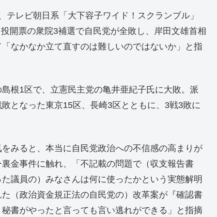
日、テレビ朝日系「大下容子ワイド！スクランブル」
8日投開票の衆院3補選で自民党が全敗し、岸田文雄首相
て「なかなか立て直すのは難しいのではないか」と指
の島根1区で、立憲民主党の亀井亜紀子氏に大敗。派
敗となった東京15区、長崎3区とともに、3戦3敗に
気をみると、本当に自民党政治への不信感の高まりが
ー裏金事件に触れ、「不記載の問題で（収支報告書
った議員の）みなさんは何に使ったかという実態解明
れた（政治資金規正法の自民党の）改革案が『確認書
、秘書がやったと言っても言い逃れができる」と指摘