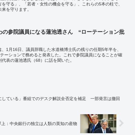
方を守る」、「若者・女性の機会を守る」、これらの5本の柱で、
未来を守ります。
わの参院議員になる蓮池透さん “ローテーション批
、1月16日、議員辞職した水道橋博士氏の残りの任期5年半を、
ーテーションで務めると発表した。これで参院議員になることが確
副代表の蓮池透氏（68）に話を聞いた。
にしている」番組でのデスク解説全否定を補足 一部発言は撤回
浮上：中央銀行の独立は人類の英知の産物