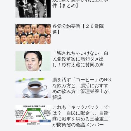
件【まとめ】
各党公約要旨【２６衆院
選】
「騙されちゃいけない」自
民党改革案に痛烈ダメ出
し！杉村太蔵に賛同の声
腸を汚す「コーヒー」のNG
な飲み方と、腸活におすす
めの飲み方｜管理栄養士が
解説
これも「キックバック」で
は？ 自民に献金し、自衛
隊に戦車を納める三菱重工
が防衛省の会議メンバー