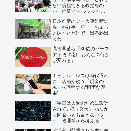
らい信頼できる政党なの
か 維新と“イシンジャ
ー”に批判的な大阪の人が語
日本維新の会・大阪維新の
る、大阪で起きていること
会「不祥事一覧」 ちょっ
と調べただけで、出るわ出
るわ …
高市早苗著『30歳のバース
ディ その朝、おんなの何か
が変わる』
キャッシュレスは時代遅れ
に 店舗が続々「現金の
み」へ回帰する“切実な理
由”
「宇宙は人類のために設計
されている」説が、あなが
ち間違いとも言えないワ
ケ…物理学から考える「こ
の世界の存在理由」
政治家が襲撃された主な事