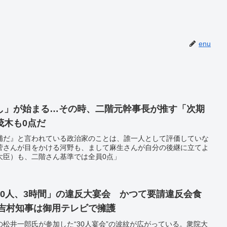
enu
し」が始まる…その時、二階元幹事長が推す「次期
茂木も0点だ
補だ』と言われている政治家のことは、誰一人として評価していな
菅さんが目をかける河野も、まして麻生さんが自分の後継に立てよ
大臣）も、二階さん基準では全員0点」
30人、3時間」の違反大宴会 かつて要請違反会食
 吉村知事は御用テレビで擁護
松井一郎氏が参加した“30人宴会”の波紋が広がっている。衆院大