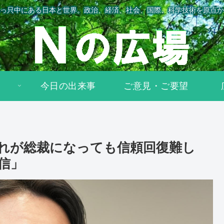
っ只中にある日本と世界。政治、経済、社会、国際、科学技術を原点か
今日の出来事
ご意見・ご要望
れが総裁になっても信頼回復難し
信」