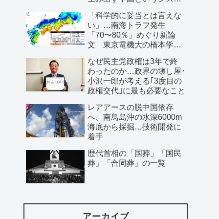
ム」
「科学的に妥当とは言えな
い」…南海トラフ発生
「70〜80％」めぐり新論
文 東京電機大の橋本学特
任教授ら
なぜ民主党政権は3年で終
わったのか…政界の壊し屋･
小沢一郎が考える｢3度目の
政権交代｣に最も必要なこと
レアアースの脱中国依存
へ、南鳥島沖の水深6000m
海底から採掘…技術開発に
着手
歴代首相の「国葬」「国民
葬」「合同葬」の一覧
アーカイブ