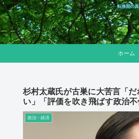
転換期の真
ホーム
杉村太蔵氏が古巣に大苦言「だ
い」「評価を吹き飛ばす政治不
政治・経済