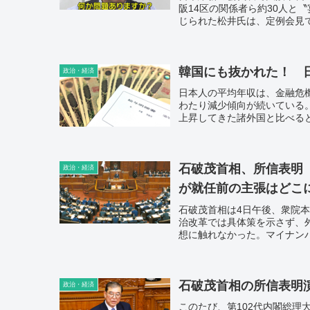
阪14区の関係者ら約30人と
じられた松井氏は、定例会見
洋文大阪府知事は、“御用”
ダブルスタンダードは通用す
韓国にも抜かれた！ 
政治・経済
日本人の平均年収は、金融危機
わたり減少傾向が続いている
上昇してきた諸外国と比べると
わずか0.3％の上昇でしかな
た。
石破茂首相、所信表明
政治・経済
が就任前の主張はどこ
石破茂首相は4日午後、衆院
治改革では具体策を示さず、
想に触れなかった。マイナン
石破茂首相の所信表明
政治・経済
このたび、第102代内閣総