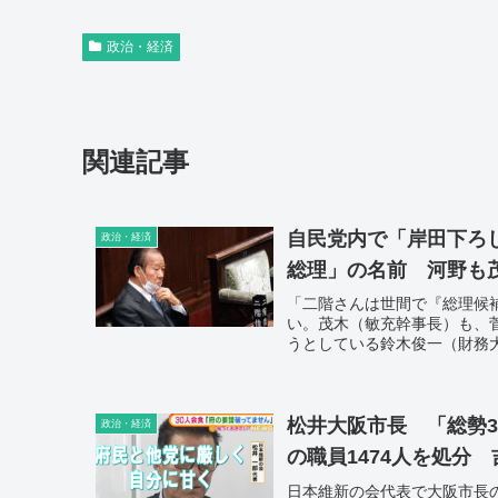
政治・経済
関連記事
自民党内で「岸田下ろ
政治・経済
総理」の名前 河野も
「二階さんは世間で『総理候
い。茂木（敏充幹事長）も、
うとしている鈴木俊一（財務
松井大阪市長 「総勢
政治・経済
の職員1474人を処分
日本維新の会代表で大阪市長の