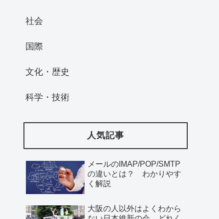
社会
国際
文化・歴史
科学・技術
人気記事
メールのIMAP/POP/SMTP
の違いとは？ わかりやす
く解説
大阪の人以外はよくわから
ない日本維新の会、どれく