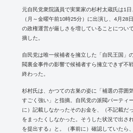
元自民党衆院議員で実業家の杉村太蔵氏は1
（月～金曜午前10時25分）に出演し、4月2
の政権運営が厳しさを増していることについ
摘した。
自民党は唯一候補者を擁立した「自民王国」
閥裏金事件の影響で候補者すら擁立できず不戦
終わった。
杉村氏は、かつての古巣の姿に「補選の雰囲
すごく強い」と指摘。自民党の派閥パーティ
に）記載しなかったそのお金を、（不記載だ
をまったくしなかった。そうした状況で出さ
を提出する』と。（事前に）確認していたら