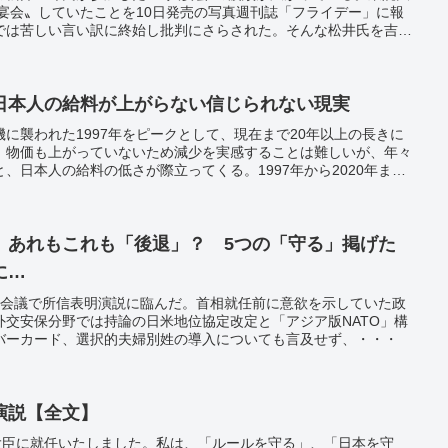
〝宴会〟していたことを10日発売の写真週刊誌「フライデー」に報
では苦しい言い訳に終始し批判にさらされた。そんな松井氏を吉村
テレビ局にテレビ出演し擁護。職員は処分してもトップは無傷という
るのか？
日本人の給料が上がらない信じられない現実
に襲われた1997年をピークとして、現在まで20年以上の長きに
。物価も上がっていないため減少を実感することは難しいが、年々
、日本人の給料の低さが際立ってくる。1997年から2020年まで
く、順位は14位から22位まで落ち、そして韓国に抜かれてしまっ
 あれもこれも「後退」？ 5つの「守る」掲げた
に…
本会議で所信表明演説に臨んだ。首相就任前に意欲を示していた政
外交安保分野では持論の日米地位協定改定と「アジア版NATO」構
バーカード、選択的夫婦別姓の導入についても言及せず、・・・
演説【全文】
理大臣に就任いたしました。私は、「ルールを守る」、「日本を守