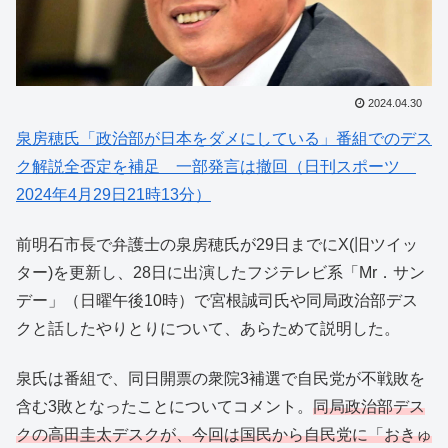
2024.04.30
泉房穂氏「政治部が日本をダメにしている」番組でのデス
ク解説全否定を補足 一部発言は撤回（日刊スポーツ
2024年4月29日21時13分）
前明石市長で弁護士の泉房穂氏が29日までにX(旧ツイッ
ター)を更新し、28日に出演したフジテレビ系「Mr．サン
デー」（日曜午後10時）で宮根誠司氏や同局政治部デス
クと話したやりとりについて、あらためて説明した。
泉氏は番組で、同日開票の衆院3補選で自民党が不戦敗を
含む3敗となったことについてコメント。
同局政治部デス
クの高田圭太デスクが、今回は国民から自民党に「おきゅ