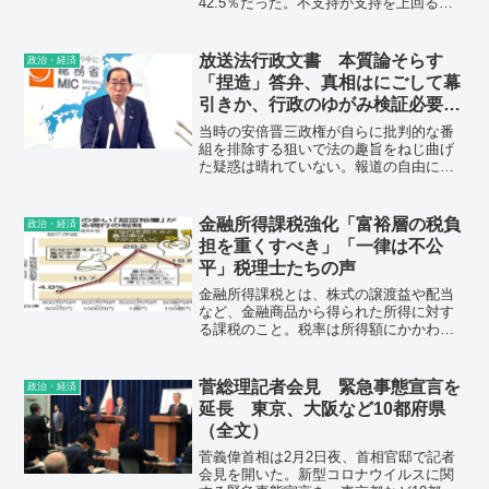
42.5％だった。不支持が支持を上回るの
は4カ月連続で、政権維持の「危険水域」
とされる3割未満の状態も脱していない。
放送法行政文書 本質論そらす
政治・経済
「捏造」答弁、真相はにごして幕
引きか、行政のゆがみ検証必要、
解釈変更は撤回すべき…各社の社
当時の安倍晋三政権が自らに批判的な番
説
組を排除する狙いで法の趣旨をねじ曲げ
た疑惑は晴れていない。報道の自由に対
する介入が疑われる問題を、うやむやの
まま幕引きにはできない。
金融所得課税強化「富裕層の税負
政治・経済
担を重くすべき」「一律は不公
平」税理士たちの声
金融所得課税とは、株式の譲渡益や配当
など、金融商品から得られた所得に対す
る課税のこと。税率は所得額にかかわら
ず一律20％（復興特別所得税込みで
20.315％）となっている。そのため、金
融資産を多く保有する人ほど所得税負担
菅総理記者会見 緊急事態宣言を
政治・経済
率が低くなり、その分岐点となるのが金
延長 東京、大阪など10都府県
融所得金額1億円とされている。
（全文）
菅義偉首相は2月2日夜、首相官邸で記者
会見を開いた。新型コロナウイルスに関