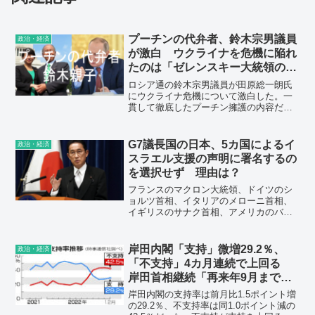
プーチンの代弁者、鈴木宗男議員
政治・経済
が激白 ウクライナを危機に陥れ
たのは「ゼレンスキー大統領の不
作為と怠慢」
ロシア通の鈴木宗男議員が田原総一朗氏
にウクライナ危機について激白した。一
貫して徹底したプーチン擁護の内容だ。
一部を転載した。
G7議長国の日本、5カ国によるイ
政治・経済
スラエル支援の声明に署名するの
を選択せず 理由は？
フランスのマクロン大統領、ドイツのシ
ョルツ首相、イタリアのメローニ首相、
イギリスのサナク首相、アメリカのバイ
デン大統領が声明を発表し、彼らは「イ
スラエル国家への堅固で団結した支持」
を表明し、ハマスの「ひどいテロ行為」
岸田内閣「支持」微増29.2％、
政治・経済
を非難した。しかし、日本とカナダはそ
「不支持」4カ月連続で上回る
の声明に署名しなかった。
岸田首相継続「再来年9月まで」3
割、「早く辞めて」2割強…時事
岸田内閣の支持率は前月比1.5ポイント増
世論調査
の29.2％、不支持率は同1.0ポイント減の