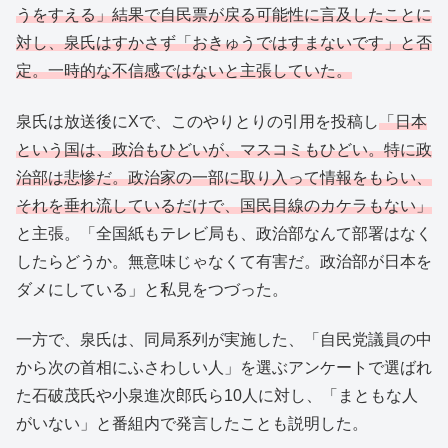
うをすえる」結果で自民票が戻る可能性に言及したことに
対し、泉氏はすかさず「おきゅうではすまないです」と否
定。一時的な不信感ではないと主張していた。
泉氏は放送後にXで、このやりとりの引用を投稿し
「日本
という国は、政治もひどいが、マスコミもひどい。特に政
治部は悲惨だ。政治家の一部に取り入って情報をもらい、
それを垂れ流しているだけで、国民目線のカケラもない」
と主張。「全国紙もテレビ局も、政治部なんて部署はなく
したらどうか。無意味じゃなくて有害だ。政治部が日本を
ダメにしている」と私見をつづった。
一方で、泉氏は、同局系列が実施した、「自民党議員の中
から次の首相にふさわしい人」を選ぶアンケートで選ばれ
た石破茂氏や小泉進次郎氏ら10人に対し、「まともな人
がいない」と番組内で発言したことも説明した。