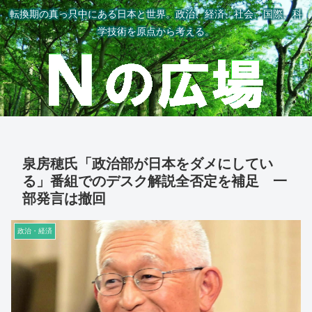
転換期の真っ只中にある日本と世界。政治、経済、社会、国際、科
学技術を原点から考える。
泉房穂氏「政治部が日本をダメにしてい
る」番組でのデスク解説全否定を補足 一
部発言は撤回
政治・経済