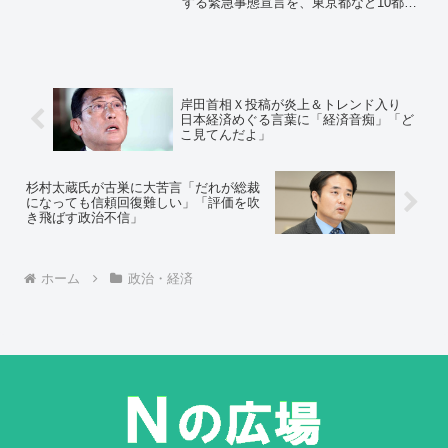
する緊急事態宣言を、東京都など10都府
県は3月7日まで1か月間延長し、新規感染
者数などの指標が改善している栃木県は
解除すると説明した。飲食店の営業時間
短縮などを柱とする感染対策の徹底を引
き続き求める。対象地域で感染状況の改
善が確認された場合は、宣言期限を待た
岸田首相Ｘ投稿が炎上＆トレンド入り
ずに順次解除する。以下は、記者会見の
日本経済めぐる言葉に「経済音痴」「ど
全文。
こ見てんだよ」
杉村太蔵氏が古巣に大苦言「だれが総裁
になっても信頼回復難しい」「評価を吹
き飛ばす政治不信」
ホーム
政治・経済