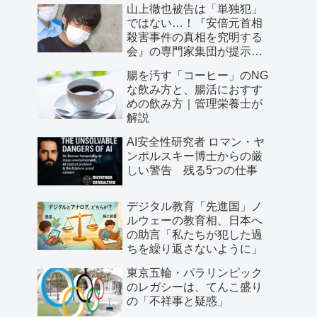
山上徹也被告は「単独犯」
ではない…！『安倍元首相
殺害事件の真相を究明する
会』の専門家集団が提示し
た「３つの根拠」
腸を汚す「コーヒー」のNG
な飲み方と、腸活におすす
めの飲み方｜管理栄養士が
解説
AI安全性研究者 ロマン・ヤ
ンポルスキー博士からの厳
しい警告 残る5つの仕事
デジタル教育「先進国」ノ
ルウェーの教育相、日本へ
の助言「私たちが犯した過
ちを繰り返さないように」
東京五輪・パラリンピック
のレガシーは、てんこ盛り
の「不祥事と疑惑」