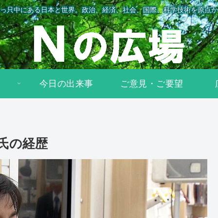
っ只中にある日本と世界。政治、経済、社会、国際、科学技術を原点か
今日の出来事
ご意見・ご要望
氏の経歴