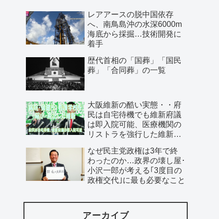
レアアースの脱中国依存
へ、南鳥島沖の水深6000m
海底から採掘…技術開発に
着手
歴代首相の「国葬」「国民
葬」「合同葬」の一覧
大阪維新の酷い実態・・府
民は自宅待機でも維新府議
は即入院可能、医療機関の
リストラを強行した維新、
公費で維新首長の飲み会を
なぜ民主党政権は3年で終
開催…
わったのか…政界の壊し屋･
小沢一郎が考える｢3度目の
政権交代｣に最も必要なこと
アーカイブ