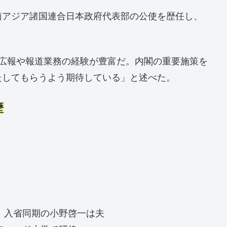
南アジア諸国連合日本政府代表部の公使を歴任し、
「広報や報道業務の経験が豊富だ。内閣の重要施策を
たしてもらうよう期待している」と述べた。
歴
）、入省同期の小野啓一は夫