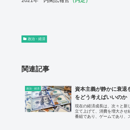
2021年 内閣広報官
（内定）
政治・経済
関連記事
資本主義が静かに衰退を
政治・経済
をどう考えばいいのか
現在の経済成長は、次々と新
立て上げて、消費を増大させ
番組であり、ゲームであり、
到来である。