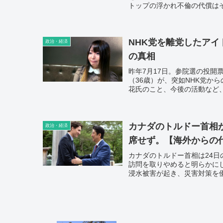
トップの浮かれ不倫の代償は
い。
NHK党を離党したアイ
政治・経済
の真相
昨年7月17日。参院選の投開
（36歳）が、突如NHK党か
花氏のこと、今後の活動など
カナダのトルドー首相
政治・経済
席せず。【海外からの
カナダのトルドー首相は24
訪問を取りやめると明らかに
浸水被害が起き、災害対策を