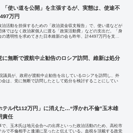
」「使い道を公開」を主張するが、実態は、使途不
497万円
政治活動を担保するための「政治資金収支報告」で、使い道などが
団体ではなく政治家個人に渡る「政策活動費」などの支出だ。「身
の透明性を求めてきた日本維新の会も昨年、計4497万円を支出
新の会国会議員団」の報告書によると、受け取っていたのは馬場伸
藤敬国会対策委員長の幹部ら。19年にも馬場氏らに5865万円を
党に無断で渡航中止勧告のロシア訪問、維新は処分
議院議員が、政府が渡航中止勧告を出しているロシアを訪問し、外
の会は、党に無断で訪問したとして処分を検討することにしてい
テル代112万円」に消えた…“浮かれ不倫”玉木雄
明責任
事で、玉木氏は地元会合への出席といった政治活動のため、高松市
テルで不倫相手と逢瀬に至ったと伝えている。血税を頂戴する政党