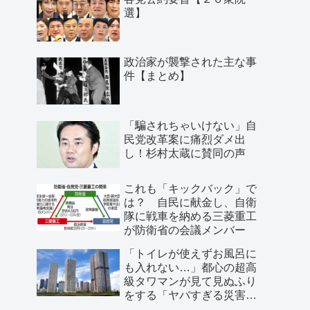
選】
政治家が襲撃された主な事
件【まとめ】
「騙されちゃいけない」自
民党改革案に痛烈ダメ出
し！杉村太蔵に賛同の声
これも「キックバック」で
は？ 自民に献金し、自衛
隊に戦車を納める三菱重工
が防衛省の会議メンバー
「トイレが使えずお風呂に
も入れない…」都心の超高
級タワマンが見て見ぬふり
をする「ヤバすぎる災害リ
スク」