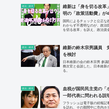
維新は「身を切る改革
政治・経済
明の「政策活動費」が4
国民によるチェックと公正な
わからず不透明なのが、政治
を切る改革」を訴え、政治資金
していた。政治団体「日本維
幸幹事長、浅田均政調会長、遠
支出していた。
維新の鈴木宗男議員 
政治・経済
を検討
日本維新の会の鈴木宗男 参
務次官と会談した。日本維新
る。
血税が国民民主党の「ホ
政治・経済
一郎代表に問われる説
フラッシュは電子版の続報記
を訪れ、その期間中に市内ホ