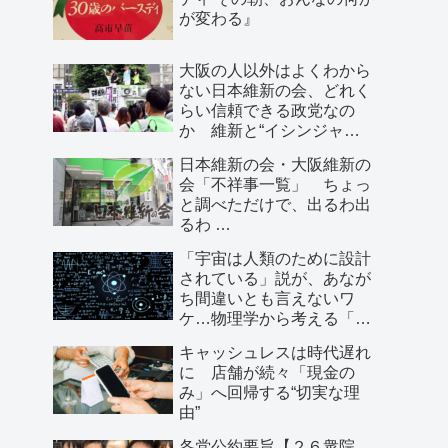
が変わる』
大阪の人以外はよくわから
ない日本維新の会、どれく
らい信頼できる政党なの
か 維新と“イシンジャ
ー”に批判的な大阪の人が語
日本維新の会・大阪維新の
る、大阪で起きていること
会「不祥事一覧」 ちょっ
と調べただけで、出るわ出
るわ …
「宇宙は人類のために設計
されている」説が、あなが
ち間違いとも言えないワ
ケ…物理学から考える「こ
の世界の存在理由」
キャッシュレスは時代遅れ
に 店舗が続々「現金の
み」へ回帰する“切実な理
由”
各党公約要旨【２６衆院