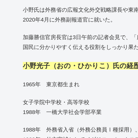
小野氏は外務省の広報文化外交戦略課長や東
2020年4月に外務副報道官に就いた。
加藤勝信官房長官は3日午前の記者会見で、
国民に分かりやすく伝える役割をしっかり果
小野光子
（
おの
・
ひかりこ
）
氏の経
1965年 東京都生まれ
女子学院中学校・高等学校
1988年 一橋大学社会学部卒業
1988年 外務省入省（外務公務員Ⅰ種採用