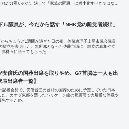
それだけ重いのだ。決して「家族の問題」に矮小化すべきではな
ドル議員が、今だから話す「NHK党の離党者続出」
票からちょうど1週間が過ぎた日の夜、佐藤恵理子上尾市議会議員
らの離党を表明した。無所属となった佐藤市議に、離党の真相や立
、赤裸々に語ってもらった。
が安倍氏の国葬出席を取りやめ、G7首脳は一人も出
代表出席者一覧】
日の記者会見で、安倍晋三元首相の国葬のために予定していた日本
した。カナダ東部を襲ったハリケーン級の暴風雨で大規模な停電や
優先するため。