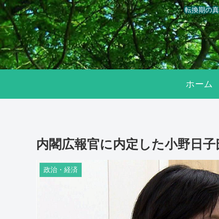
転換期の真
ホーム
内閣広報官に内定した小野日子
政治・経済