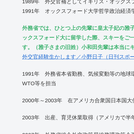
1989年 外交官補としてイギリス・オックス
1991年 オックスフォード大学哲学政治経済学
外務省では、ひとつ上の先輩に皇太子妃の雅
ックスフォード大に留学した際、スキーをご
す。（雅子さまの旧姓）小和田先輩は本当に
外交官経験生かします／小野日子（日刊スポーツ 
1991年 外務省本省勤務、気候変動等の地
WTO等を担当
2000年～2003年 在アメリカ合衆国日本
2003年 出産、育児休業取得（アメリカで半