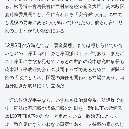
る。松野博一官房長官に西村康稔経済産業大臣、高木毅国
会対策委員長など、俗に言われる「安倍派5人衆」の中で
も現役の要職にある3人が就いていたため、彼らは言い逃
れのしようがない状態にある。
12月5日夕方時点では「裏金疑惑」までは報じられていな
いものの、岸田首相自身も岸田派のトップであり、またポ
スト岸田に意欲を見せているとの世評の茂木敏充幹事長も
茂木派（平成研究会）の派閥トップであるために、派閥単
位の「政治とカネ」問題の責任を問われる立場にあり、当
面身動きが取りにくい立場だ。
一連の報道が事実なら、いずれも政治資金規正法違反であ
り、同法は不記載や虚偽記載の罰則を「5年以下の禁錮又
は100万円以下の罰金」と定めている。政治家にとって
は、致命傷になりかねない事案である。支持率の底が抜け