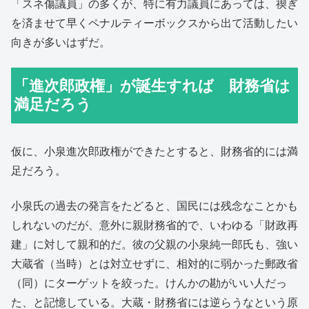
「スネ傷議員」の多くが、特に有力議員にあっては、禊ぎ
を済ませて早くペナルティーボックスから出て活動したい
向きが多いはずだ。
「進次郎政権」が誕生すれば 財務省は
満足だろう
仮に、小泉進次郎政権ができたとすると、財務省的には満
足だろう。
小泉氏の過去の発言をたどると、国民には残念なことかも
しれないのだが、意外に親財務省的で、いわゆる「財政再
建」に対して親和的だ。彼の父親の小泉純一郎氏も、強い
大蔵省（当時）とは対立せずに、相対的に弱かった郵政省
（同）にターゲットを絞った。けんかの勘がいい人だっ
た、と記憶している。大蔵・財務省には逆らうなという原