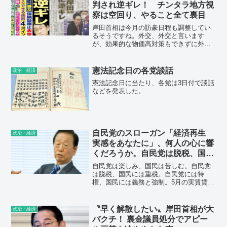
参院選挙。国民の皆さまが今の暮らしに
判され逆ギレ！ チンタラ地方視
満足しているなら良いが、不平不満があ
察は空回り、やること全て裏目
るのであれば、この機会に皆さまの貴重
な一票を投じてもらいたい」と呼びかけ
岸田首相は今月の訪豪日程も調整してい
た。
るそうですね。外交、外交と言います
が、効果的な物価高対策もできずに外遊
では、逆に世論の反感を買うばかりで
す。長男を首相秘書官にした人事も評判
は最悪。やることなすこと裏目で、政権
憲法記念日の各党談話
政治・経済
はいよいよ末期症状である。
憲法記念日に当たり、各党は3日付で談話
などを発表した。
自民党のスローガン「経済再生
政治・経済
実感をあなたに」、何人の心に響
くだろうか。自民党は脱税、国民
には重税、実質賃金の下落。
自民党は楽しみ、国民は苦しむ。自民党
は脱税、国民には重税。自民党には特
権、国民には義務と強制。5月の実質賃
金、26カ月連続減。アベノミクス、12年
の月日をかけた政治による災害。国民の
生活が第一の政治へ変えるべき。
〝早く解散したい〟岸田首相が大
政治・経済
バクチ！ 裏金議員処分でアピー