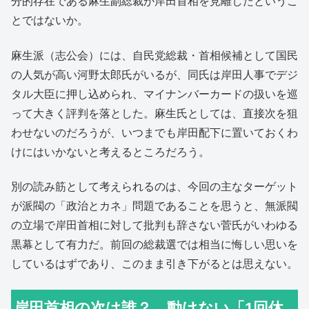
分的存在である麻生副総裁が岸田首相を見離したというこ
とではないか。
麻生派（志公会）には、自民党総裁・首相候補として国民
の人気が高い河野太郎氏がいるが、同氏は岸田人事でデジ
タル大臣に押し込められ、マイナンバーカードの扱いを巡
って大きく評判を落とした。麻生氏としては、直接次を狙
わせないのだろうが、いつまでも岸田配下に置いておくわ
けにはいかないと考えるところだろう。
別の読み筋として考えられるのは、今回の主なターゲット
が派閥の「政治とカネ」問題であることを思うと、無派閥
の立場で岸田首相に対して批判も辞さない菅氏がいわゆる
黒幕として有力だ。前回の総裁選では相当に悔しい思いを
しているはずであり、このまま引き下がるとは思えない。
岸田首相の次は誰？ 動けない「1回休