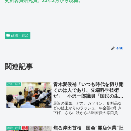
究所客員研究員、23年3月から現職。
政治・経済
enu
関連記事
青木愛候補「いつも時代を切り開
政治・経済
くのは人であり、先端科学技術
だ」 小沢一郎議員「国民の生活
が第一。原点に返れ」
最近の電気、ガス、ガソリン、食料品な
どの値上がりのラッシュ、年金額の引き
下げ、さらに秋からの医療費の窓口負担
引上げに言及し、「いつになったら国民
の生活が楽になるのか。こうした状況を
作ってきた自公政権30年の総括としての
焦る岸田首相 国会“開店休業”批
政治・経済