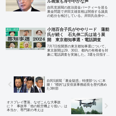
ル画策も冷ややかな声
自民党派閥の政治資金パーティーを巡る
裏金問題で岸田文雄首相は関係する議員
の処分を検討している。岸田氏自身や二
階俊博元幹事長を含め、安倍派幹部ら約
８０人が対象。どんな処分を下せるかで
岸田政権の命運が決まりかねない。
小池百合子氏がややリード 蓮舫
政治・経済
氏が続く 石丸伸二氏は追う展
開 東京都知事選・電話調査
7月7日投開票の東京都知事選について、
東京新聞は29、30日、都内の有権者を対
象に電話調査を実施した。3選を目指す現
職の小池百合子氏（71）がややリード、
前参院議員の蓮舫氏（56）が続き、前広
島県安芸高田市長の石丸伸二氏（41）が
追う展開となっている。
自民5派閥「裏金疑惑」特捜部ついに本
腰！ “標的”は安倍派事務総長を歴代務め
た3幹部
オスプレイ墜落、なぜこんな大事故
に？ 事故率「他の航空機より低い」は
本当か、専門家の考えは