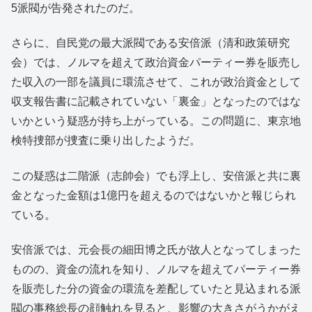
5派閥が告発されたのだ。
さらに、自民党の最大派閥である安倍派（清和政策研究
会）では、ノルマを超えて政治資金パーティー券を販売し
た収入の一部を議員に環流させて、これが政治資金として
収支報告書に記載されていない「裏金」となったのではな
いかという疑惑が持ち上がっている。この問題に、東京地
検特捜部が捜査に乗り出したようだ。
この疑惑は二階派（志帥会）でも浮上し、安倍派と共に裏
金となった金額は1億円を超えるのではないかと報じられ
ている。
安倍派では、元会長の細田博之氏が故人となってしまった
ものの、資金の流れを知り、ノルマを超えてパーティー券
を販売した分の資金の環流を差配していたと見込まれる派
閥の事務総長の顔触れを見ると、影響の大きさがうかがえ