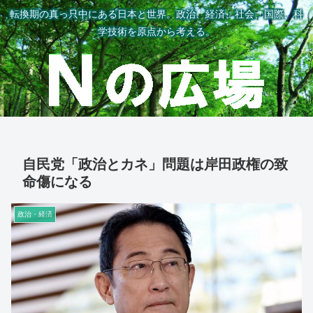
転換期の真っ只中にある日本と世界。政治、経済、社会、国際、科
学技術を原点から考える。
自民党「政治とカネ」問題は岸田政権の致
命傷になる
政治・経済