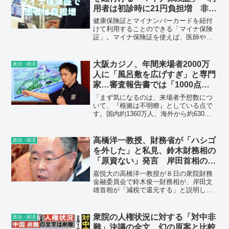
用者は初診時に21円負担増 非難
轟々
健康保険証とマイナンバーカードを紐付
けて利用することのできる「マイナ保険
証」。マイナ保険証を使えば、医師や薬
剤師が患者の健康診断の結果や処方歴な
どを一元的に把握できる。また、複数の
医療機関の診察券が1枚に集約されるなど
大阪カジノ、年間来場者2000万
政治・経済
のメリットもある。しかし、医療費が3割
人に「風呂敷を広げすぎ」と専門
負担の患者がマイナ保険証を利用する
家…審査報告書では「1000点満
と、初診時に21円、再診時に12円、調剤
点で657.9点」と散々
に9円の追加負担が発生する。
「まず気になるのは、来場者予想数につ
いて、『根拠は不明瞭』としている点で
す。国内約1360万人、海外から約630万
人で計1990万人。隣接するUSJでさえ、
最高で年間1460万人（2016年度）で
す。」
高橋洋一教授、財務省が「ハシゴ
政治・経済
を外した」と私見、鈴木財務相の
「原資ない」発言 岸田首相の
「減税」めぐり
嘉悦大の高橋洋一教授が８日の衆院財務
金融委員会で鈴木俊一財務相が、岸田文
雄首相が「減税で還元する」と説明して
いた過去の税収増分は国債償還などに充
てられ、還元する原資がないと発言した
ことに「これはＺが岸田首相のハシゴを
衆院の人権状況に対する「対中非
政治・経済
外したな」と私見を述べ、財務省（Ｚ）
難」決議の全文 幻の原案と比較