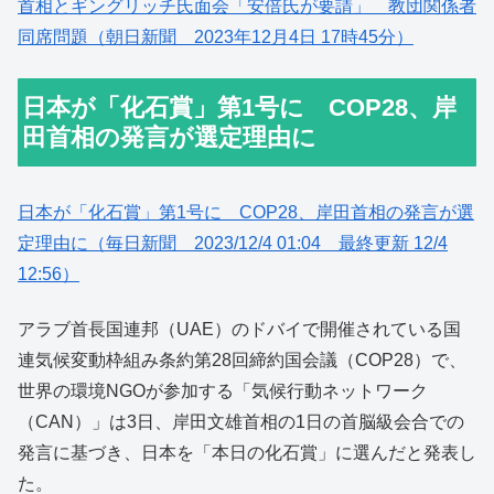
首相とギングリッチ氏面会「安倍氏が要請」 教団関係者
同席問題（朝日新聞 2023年12月4日 17時45分）
日本が「化石賞」第1号に COP28、岸
田首相の発言が選定理由に
日本が「化石賞」第1号に COP28、岸田首相の発言が選
定理由に（毎日新聞 2023/12/4 01:04 最終更新 12/4
12:56）
アラブ首長国連邦（UAE）のドバイで開催されている国
連気候変動枠組み条約第28回締約国会議（COP28）で、
世界の環境NGOが参加する「気候行動ネットワーク
（CAN）」は3日、岸田文雄首相の1日の首脳級会合での
発言に基づき、日本を「本日の化石賞」に選んだと発表し
た。