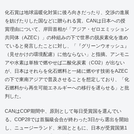
化石賞は地球温暖化対策に後ろ向きだったり、交渉の進展
を妨げたりした国などに贈られる賞。CANは日本への授
賞理由について、岸田首相が「アジア・ゼロエミッション
共同体（AZEC）」の枠組みの下で世界の脱炭素化を進め
ていると発言したことに対し、「『グリーンウオッシュ』
（見せかけの環境配慮）に他ならない」と指摘。アンモニ
アや水素は単独で燃やせば二酸化炭素（CO2）が出ない
が、日本はそれらを化石燃料と一緒に燃やす技術をAZEC
の下で東南アジアで普及させることを想定しており、「化
石燃料から再生可能エネルギーへの移行を遅らせる」と批
判した。
CANはCOP期間中、原則として毎日受賞国を選んでい
る。COP28では首脳級会合が終わった3日から選出を開始
し、ニュージーランド、米国とともに、日本が受賞国第1