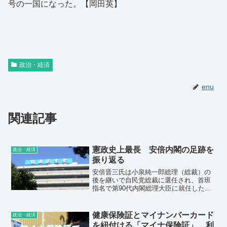
号の一国になった。【岡田英】
政治・経済
enu
関連記事
憲政史上最長 安倍内閣の足跡を
政治・経済
振り返る
安倍晋三氏は小泉純一郎総理（総裁）の
後を継いで自民党総裁に選任され、首班
指名で第90代内閣総理大臣に就任した。
しかし、翌年、健康問題のため志半ばで
突然辞任した。5年後、再び総理の座に返
り咲き、通算及び連続の在職日数ともに
健康保険証とマイナンバーカード
政治・経済
憲政史上最長の総理と...
を紐付ける「マイナ保険証」 利