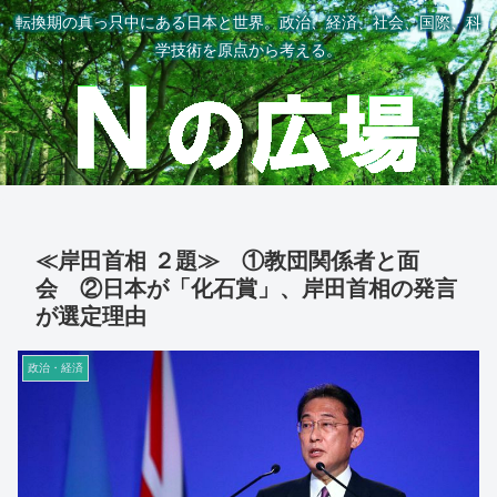
転換期の真っ只中にある日本と世界。政治、経済、社会、国際、科
学技術を原点から考える。
≪岸田首相 ２題≫ ①教団関係者と面
会 ②日本が「化石賞」、岸田首相の発言
が選定理由
政治・経済