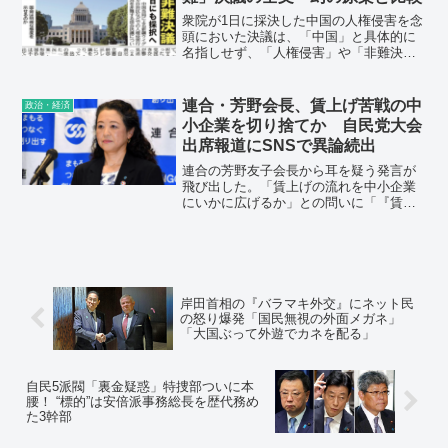
の思惑を推理した。
衆院が1日に採決した中国の人権侵害を念
頭においた決議は、「中国」と具体的に
名指しせず、「人権侵害」や「非難決
議」といった批判色が強い言葉も入れな
い対中配慮を重ねた文面となった。中国
との関係が深い公明党に配慮したためだ
連合・芳野会長、賃上げ苦戦の中
政治・経済
が、自民党内の対中強硬派や共産党など
小企業を切り捨てか 自民党大会
の野党は不満を募らせている。れいわ新
出席報道にSNSで異論続出
選組は「中国」が明記されていないこと
などを理由に反対した。
連合の芳野友子会長から耳を疑う発言が
飛び出した。「賃上げの流れを中小企業
にいかに広げるか」との問いに「『賃上
げをしなければ（企業は）置いていかれ
る』という雰囲気を作っていきたい」と
語っている。まるで、賃上げに苦戦して
いる中小企業を切り捨てるかのようだ。
岸田首相の『バラマキ外交』にネット民
の怒り爆発「国民無視の外面メガネ」
「大国ぶって外遊でカネを配る」
自民5派閥「裏金疑惑」特捜部ついに本
腰！ “標的”は安倍派事務総長を歴代務め
た3幹部