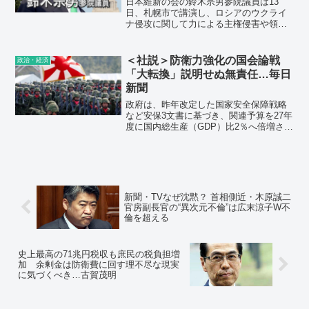
日本維新の会の鈴木宗男参院議員は13
日、札幌市で講演し、ロシアのウクライ
ナ侵攻に関して力による主権侵害や領土
拡張は断じて認められないとした上で、
「原因をつくった側にも責任がある」と
述べ、ウクライナの対応を批判した。
＜社説＞防衛力強化の国会論戦
政治・経済
「大転換」説明せぬ無責任…毎日
新聞
政府は、昨年改定した国家安全保障戦略
など安保3文書に基づき、関連予算を27年
度に国内総生産（GDP）比2％へ倍増させ
る計画だ。防衛政策の大転換であるにも
かかわらず、懸念に正面から答えないま
ま、既成事実化しようとしている。岸田
文雄首相の姿勢は極めて無責任だ。
新聞・TVなぜ沈黙？ 首相側近・木原誠二
官房副長官の“異次元不倫”は広末涼子W不
倫を超える
史上最高の71兆円税収も庶民の税負担増
加 余剰金は防衛費に回す理不尽な現実
に気づくべき…古賀茂明