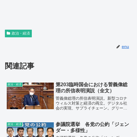
政治・経済
enu
関連記事
第203臨時国会における菅義偉総
政治・経済
理の所信表明演説（全文）
菅義偉総理の所信表明演説。新型コロナ
ウィルス対策と経済の両立。デジタル社
会の実現、サプライチェーン。グリーン
社会の実現。活力ある地方を創る。新た
な人の流れをつくる。安心の社会保障。
東日本大震災からの復興、災害対策。外
参議院選挙 各党の公約「ジェン
政治・経済
交・安全保障。
ダー・多様性」