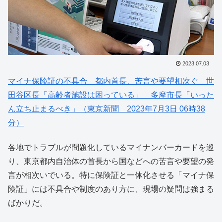
2023.07.03
マイナ保険証の不具合 都内首長、苦言や要望相次ぐ 世
田谷区長「高齢者施設は困っている」 多摩市長「いった
ん立ち止まるべき」（東京新聞 2023年7月3日 06時38
分）
各地でトラブルが問題化しているマイナンバーカードを巡
り、東京都内自治体の首長から国などへの苦言や要望の発
言が相次いでいる。特に保険証と一体化させる「マイナ保
険証」には不具合や制度のあり方に、現場の疑問は強まる
ばかりだ。