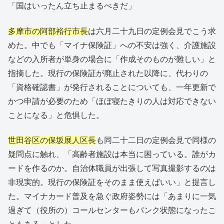
「国はいったん立ち止まるべきだ」
多摩市の阿部裕行市長
は六月二十九日の定例会見でこう求
めた。中でも「マイナ保険証」への不安は強く、介護施設
などの入所者が単身の場合に「作成そのものが難しい」と
指摘した。現行の保険証が廃止された以降に、代わりの
「資格確認書」が発行されることについても、一年更新で
かつ申請が必要のため「ほぼ寝たきりの人は対応できない
ことになる」と危惧した。
世田谷区の保坂展人区長
も同二十二日の定例会見で同様の
疑問点に触れ、「高齢者施設は本当に困っている。誰がカ
ードを作るのか。自治体職員が出張して写真撮影するのは
非現実的。現行の保険証をそのまま使えばいい」と提言し
た。マイナカード普及を急ぐ政府姿勢には「あまりに一気
過ぎて（役所の）コールセンターもパンク状態になったこ