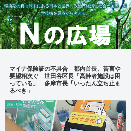
転換期の真っ只中にある日本と世界。政治、経済、社会、国際、科
学技術を原点から考える。
マイナ保険証の不具合 都内首長、苦言や
要望相次ぐ 世田谷区長「高齢者施設は困
っている」 多摩市長「いったん立ち止ま
るべき」
政治・経済