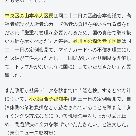
ともある」とした。
中央区の山本泰人区長
は同二十二日の区議会本会議で、高
齢者施設が入所者のカード保管の負担を強いられる点をた
だされ「厳重な管理が必要となるため、国の責任で取り扱
い方針を示すべきだ」と答弁。
品川区の森沢恭子区長
は同
二十一日の定例会見で、マイナカードへの不信を理由にし
た返納が二件あったとし、「国民がしっかり制度を理解し
て、トラブルがないように国にはしていただきたい」と要
望した。
また政府が登録データを秋までに「総点検」するとの方針
について、
小池百合子都知事
は同三十日の定例会見で、自
治体側の業務負担などが懸念されていることを踏まえ「タ
イミングや方法などについて現場の声をしっかり受け止
め、問題解決に全力を挙げていただきたい」と注文した。
（東京ニュース取材班）