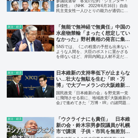
参議院選挙 各党の公約「ジェンダー・
多様性」（NHK 2022年6月16日）自由
民主党女性一人ひとりの能力が適切に評
価され、すべての女性が輝ける社会を実
現するため、「女性版骨太の方針」等に
基づき、男女間賃金格差の是正など女性
「無能で無神経で無責任」中国の
政治・経済
の経済的自立を強...
水産物禁輸「まったく想定してい
なかった」野村農相の発言に集ま
る驚き
SNSでは、《この程度の予想も出来ない
ような人間を、大臣のポストに置かざる
を得ないほど、岸田内閣は人材不足だと
いうこと》《岸田文雄が任命した岸田内
閣閣僚も、どいつもこいつもホントに無
能で無神経で無責任だな…》
日本維新の支持率低下が止まらな
政治・経済
い…壮大な無駄を生む「IR・万
博」で大ブーメランの大阪維新が
つけるべき落とし前
国民政党「日本維新の会」を野党第一党
に飛翔させる前に、地域政党｢大阪維新の
会｣で進めてきた「万博・IR」の諸問題を
逃げることなく解決すべきだ――。そう
感じている国民は少なくない。
「ウクライナにも責任」 日本維
政治・経済
新の会・鈴木宗男参院議員が札幌
市で講演 子供・市民を無差別に
攻撃するロシア軍を擁護