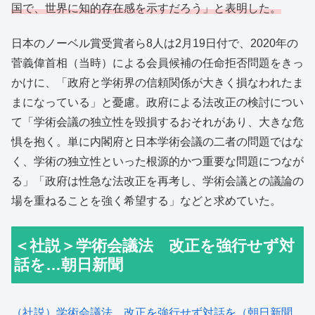
国で、世界に知的存在感を示すだろう」と表明した。
日本のノーベル賞受賞者ら8人は2月19日付で、2020年の
菅義偉首相（当時）による会員候補の任命拒否問題をきっ
かけに、「政府と学術界の信頼関係が大きく損なわれたま
まになっている」と憂慮。政府による法改正の検討につい
て「学術会議の独立性を毀損するおそれがあり、大きな危
惧を抱く。単に内閣府と日本学術会議の二者の問題ではな
く、学術の独立性といった根源的かつ重要な問題につなが
る」「政府は性急な法改正を再考し、学術会議との議論の
場を重ねることを強く希望する」などと求めていた。
＜社説＞学術会議法 改正を強行せず対
話を…朝日新聞
（社説）学術会議法 改正を強行せず対話を（朝日新聞