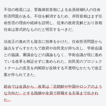
不信の根底には、菅義偉前首相による会員候補6人の任命
拒否問題がある。不信を解消するため、岸田首相はまず任
命拒否の理由や経緯を説明し、従来の政府見解どおり首相
任命は形式的なものだと明言するべきだ。
法改正の進め方も疑念に拍車をかけた。任命拒否問題から
論点をずらすかたちで政府や自民党が持ち出し、学術会議
との協議、審議会などの議論もなく、学術会議が現に進め
ている改革も検証せずに進められた。自民党のプロジェク
トチームの意見を内閣府が反映する不透明なかたちで改正
案が作られてきた。
総会では会員から、改革は「北朝鮮や中国やロシアのよう
な方向だ」とする指摘や全員で辞職する主張まで出され
た。