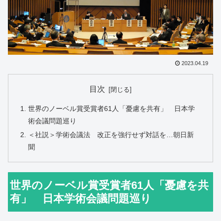
2023.04.19
目次
世界のノーベル賞受賞者61人「憂慮を共有」 日本学
術会議問題巡り
＜社説＞学術会議法 改正を強行せず対話を…朝日新
聞
世界のノーベル賞受賞者61人「憂慮を共
有」 日本学術会議問題巡り