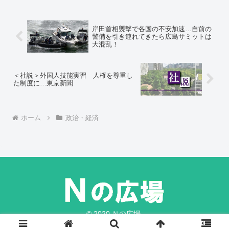
ているという印象で、コロナ感染を何と
しても防止するという強い覚悟が見られ
なかった。総理の本音は「感染症を収束
させる」というよりは、「早く経済を回
岸田首相襲撃で各国の不安加速…自前の
したい」にある。
警備を引き連れてきたら広島サミットは
大混乱！
＜社説＞外国人技能実習 人権を尊重し
た制度に…東京新聞
ホーム
政治・経済
© 2020 Ｎの広場.