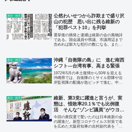
公然わいせつから詐欺まで盛り沢
政治・経済
山の犯歴 思い出に残る維新の
「犯罪ベスト10」を列挙
選挙後の摘発と逮捕は維新の会の風物詩
である。国会議員や県議、市議周辺まで
含めれば膨大な犯行の数になる。また性
犯罪から詐欺まで犯罪の形態が多種多様
なのが維新の特徴でもある。「思い出に
残る維新の犯罪ベスト10」を振り返っ
沖縄「自衛隊の島」に 進む南西
政治・経済
た。・・・日刊ゲンダイより
シフト―台湾有事、高まる緊張
1972年5月の本土復帰から50年を迎える
沖縄県では、自衛隊のミサイル部隊や沿
岸監視隊の配備が急ピッチで進む。中国
が領海侵入を繰り返し、台湾有事も現実
味を帯びるなど、沖縄周辺の安全保障環
境は激変。今後も「南西シフト」は続く
維新、第3党に躍進と言うが、実
政治・経済
見通しだ。米軍基地が集中する沖縄は、
態は、惜敗率20.1％でも比例復
同時に「自衛隊基地の島」になりつつあ
活 そんな“ゾンビ議員”がウヨウ
る。
ヨいる
今回の衆院選で驚いたのは日本維新の会
の躍進だ。新型コロナウイルス対策で名
を広めた大阪府知事の吉村副代表を「選
挙の顔」に据え、候補を立てた府内15選