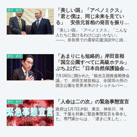
挙区は全勝。公示前11議席から４倍近い
41議席まで増やし、第３党に躍り出た
「美しい国」「アベノミクス」
政治・経済
が、その実情は・・・。
「君と僕は、同じ未来を見てい
る」 安倍元首相の発言を振り返
る
「美しい国」「アベノミクス」「こんな
人たちに負けるわけにはいかない」
――。奈良県での選挙応援演説中に凶弾
に倒れた安倍晋三元首相。国のトップに2
度就任し、憲政史上最長の政権を担った
元首相の過去の発言を振り返った。
「あまりにも短絡的」岸田首相
政治・経済
「国立公園すべてに高級ホテル」
ぶち上げに「日本自然保護協会」
が緊急声明「自然はタダで利用で
7月19日に開かれた「観光立国推進閣僚会
きるものではない！」
議」で、岸田文雄首相は、全国35カ所の
国立公園を世界水準のナショナルパーク
にするため、「民間活用による魅力向上
事業」を実施するよう指示した。簡単に
言えば、「高級リゾートホテル」の誘致
「人命は二の次」の緊急事態宣言
政治・経済
だ。
政府は1月7日夕刻、東京、神奈川、埼
玉、千葉を対象に緊急事態宣言を発令し
た。専門家からは、「遅きに失した」と
か「効果に疑問」の声が上がっている。
宣言発令の様子をテレビで見たが、総理
は「他人が書いた」原稿をただ読み上げ