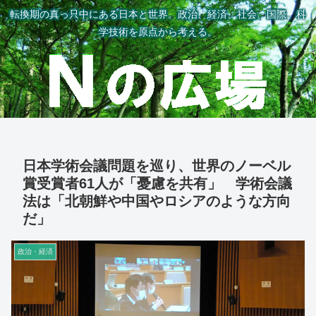
転換期の真っ只中にある日本と世界。政治、経済、社会、国際、科
学技術を原点から考える。
日本学術会議問題を巡り、世界のノーベル
賞受賞者61人が「憂慮を共有」 学術会議
法は「北朝鮮や中国やロシアのような方向
だ」
政治・経済