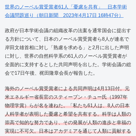
世界のノーベル賞受賞者61人「憂慮を共有」 日本学術
会議問題巡り（朝日新聞 2023年4月17日 16時47分）
政府が日本学術会議の組織改革の法案を通常国会に提出す
る方針について、日本のノーベル賞受賞者ら8人が連名で
岸田文雄首相に対し「熟慮を求める」と2月に出した声明
に対し、世界の自然科学系の61人のノーベル賞受賞者が
全面的に支持するとした共同声明を出した。学術会議の総
会で17日午後、梶田隆章会長が報告した。
海外のノーベル賞受賞者による共同声明は4月13日付。元
米エネルギー省長官のスティーブン・チュー氏（1997年
物理学賞）らが名を連ねた。「私たち61人は、8人の日本
人科学者が表明した憂慮と希望を共有する。科学は人類の
崇高で知的な努力であり、その発展が人類の進歩と幸福の
実現に不可欠。日本はアカデミアを通じて人類に貢献する