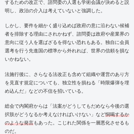
するための改正で、諮問委の人選も学術会議が決めると説
明し、政治の介入は考えていないと強調した。
しかし、要件を細かく盛り込めば政府の意に沿わない候補
者を排除する理由にされかねず、諮問委は政府や産業界の
意向に従う人を選ばざるを得ない恐れもある。独自に会員
選考を行う先進国の標準から外れれば、世界の信頼を損な
いかねない。
法施行後に、さらなる法改正も含めて組織や運営のあり方
を見直す規定についても、独立性を損ねる「時限爆弾を埋
め込んだ」などの不信を招いている。
総会で内閣府からは「法案がどうしてもだめなら今後の選
択肢がどうなるか考えなければいけない」など
恫喝するか
のような発言
もあった。こじれた関係を一層悪化させるも
のだ。