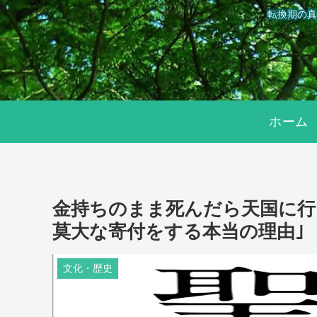
転換期の真
ホーム
金持ちのまま死んだら天国に行
莫大な寄付をする本当の理由｣
文化・歴史