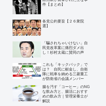
件【まとめ】
各党公約要旨【２６衆院
選】
「騙されちゃいけない」自
民党改革案に痛烈ダメ出
し！杉村太蔵に賛同の声
これも「キックバック」で
は？ 自民に献金し、自衛
隊に戦車を納める三菱重工
が防衛省の会議メンバー
腸を汚す「コーヒー」のNG
な飲み方と、腸活におすす
めの飲み方｜管理栄養士が
解説