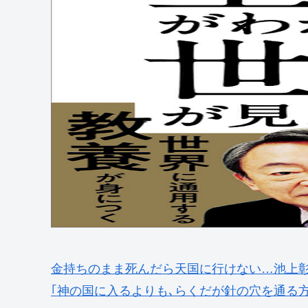
金持ちのまま死んだら天国に行けない…池上
｢神の国に入るよりも､らくだが針の穴を通る方がまだ易し