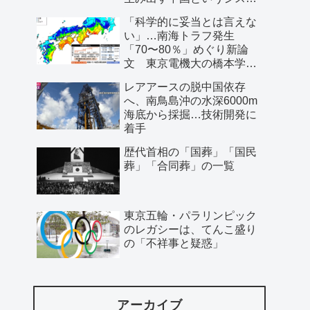
ム」
「科学的に妥当とは言えな
い」…南海トラフ発生
「70〜80％」めぐり新論
文 東京電機大の橋本学特
任教授ら
レアアースの脱中国依存
へ、南鳥島沖の水深6000m
海底から採掘…技術開発に
着手
歴代首相の「国葬」「国民
葬」「合同葬」の一覧
東京五輪・パラリンピック
のレガシーは、てんこ盛り
の「不祥事と疑惑」
アーカイブ