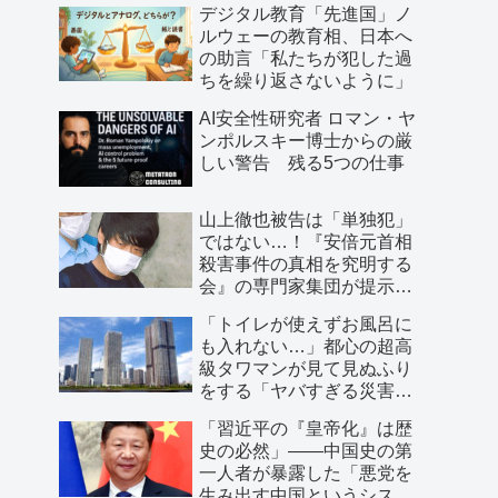
デジタル教育「先進国」ノ
ルウェーの教育相、日本へ
の助言「私たちが犯した過
ちを繰り返さないように」
AI安全性研究者 ロマン・ヤ
ンポルスキー博士からの厳
しい警告 残る5つの仕事
山上徹也被告は「単独犯」
ではない…！『安倍元首相
殺害事件の真相を究明する
会』の専門家集団が提示し
た「３つの根拠」
「トイレが使えずお風呂に
も入れない…」都心の超高
級タワマンが見て見ぬふり
をする「ヤバすぎる災害リ
スク」
「習近平の『皇帝化』は歴
史の必然」――中国史の第
一人者が暴露した「悪党を
生み出す中国というシステ