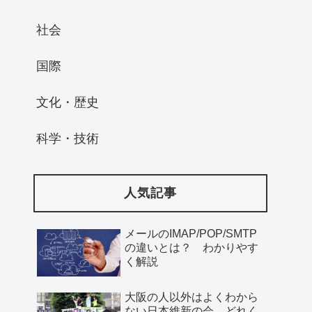
社会
国際
文化・歴史
科学・技術
人気記事
メールのIMAP/POP/SMTP
の違いとは？ わかりやす
く解説
大阪の人以外はよくわから
ない日本維新の会、どれく