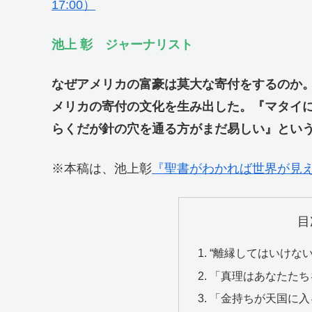
17:00）
池上 彰 ジャーナリスト
なぜアメリカの富豪は莫大な寄付をするのか
メリカの寄付の文化を生み出した。『マタイに
らくだが針の穴を通る方がまだ易しい』とい
※本稿は、池上彰
『聖書がわかれば世界が見え
目
“離縁してはいけな
「真理はあなたたち
「金持ちが天国に入