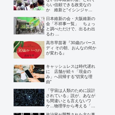
らい信頼できる政党なの
か 維新と“イシンジャ
ー”に批判的な大阪の人が語
日本維新の会・大阪維新の
る、大阪で起きていること
会「不祥事一覧」 ちょっ
と調べただけで、出るわ出
るわ …
高市早苗著『30歳のバース
ディ その朝、おんなの何か
が変わる』
キャッシュレスは時代遅れ
に 店舗が続々「現金の
み」へ回帰する“切実な理
由”
「宇宙は人類のために設計
されている」説が、あなが
ち間違いとも言えないワ
ケ…物理学から考える「こ
の世界の存在理由」
政治家が襲撃された主な事