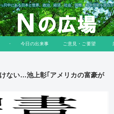
っ只中にある日本と世界。政治、経済、社会、国際、科学技術を原点か
今日の出来事
ご意見・ご要望
けない…池上彰｢アメリカの富豪が