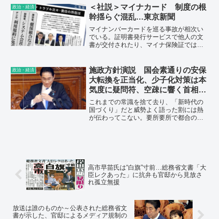
のか疑問視する声が上がっている。
＜社説＞マイナカード 制度の根
政治・経済
幹揺らぐ混乱…東京新聞
マイナンバーカードを巡る事故が相次い
でいる。証明書発行サービスで他人の文
書が交付されたり、マイナ保険証では別
人の医療情報が閲覧された。普及を優先
し、個人情報保護を軽んじてきた政策の
つけではないか。
施政方針演説 国会素通りの安保
政治・経済
大転換を正当化、少子化対策は本
気度に疑問符、空疎に響く首相の
決断、民意置き去り
これまでの常識を捨て去り、「新時代の
国づくり」だと威勢よく語った割には熱
が伝わってこない。要所要所で都合の悪
い説明を避けた言い回しが目立つからだ
ろう。政策の中身を明確に語らず、知り
たいことをはぐらかす。今の政権のスタ
ンスを映し出しているようだ。
高市早苗氏は“白旗”寸前…総務省文書「大
臣レクあった」に抗弁も官邸から見放さ
れ孤立無援
放送は誰のものか～公表された総務省文
書が示した、官邸によるメディア規制の