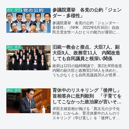
分を検討することにしている。
参議院選挙 各党の公約「ジェン
政治・経済
ダー・多様性」
参議院選挙 各党の公約「ジェンダー・
多様性」（NHK 2022年6月16日）自由
民主党女性一人ひとりの能力が適切に評
価され、すべての女性が輝ける社会を実
現するため、「女性版骨太の方針」等に
基づき、男女間賃金格差の是正など女性
旧統一教会と接点、大臣7人、副
政治・経済
の経済的自立を強...
大臣9人、政務官11人 内閣改造
しても自民議員と根深い関係
政府は12日の臨時閣議で、第2次岸田改造
内閣の副大臣と政務官計54人を決めた。
うち少なくとも自民党議員20人が世界平
和統一家庭連合（旧統一教会）側とパー
ティー券の購入や会合への出席などで接
点があったことを本人や事務所が認め
育休中のリスキリング「後押し」
政治・経済
た。改造内閣発足時の閣僚に続き、自民
首相答弁に批判殺到 「子育てを
党議員との根深い関係が露呈。秋の臨時
してこなかった政治家が言いそう
国会で野党は厳しく追及する構えで、岸
なこと」
田文雄首相らの説明責任が問われる。
岸田文雄首相が掲げる「異次元の少子化
対策」にからみ、育児休業中の人らのリ
スキリング（学び直し）を「後押しす
る」とした国会での首相答弁に批判が高
まっている。育児の実態を理解している