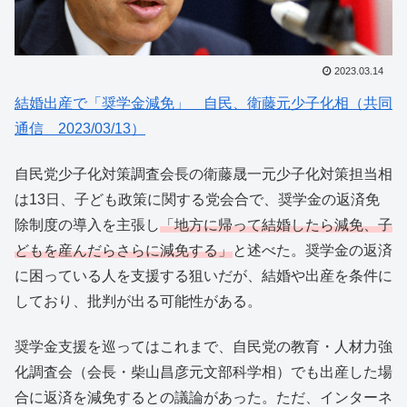
2023.03.14
結婚出産で「奨学金減免」 自民、衛藤元少子化相（共同
通信 2023/03/13）
自民党少子化対策調査会長の衛藤晟一元少子化対策担当相
は13日、子ども政策に関する党会合で、奨学金の返済免
除制度の導入を主張し
「地方に帰って結婚したら減免、子
どもを産んだらさらに減免する」
と述べた。奨学金の返済
に困っている人を支援する狙いだが、結婚や出産を条件に
しており、批判が出る可能性がある。
奨学金支援を巡ってはこれまで、自民党の教育・人材力強
化調査会（会長・柴山昌彦元文部科学相）でも出産した場
合に返済を減免するとの議論があった。ただ、インターネ