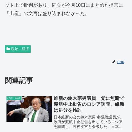
ット上で批判があり、同会が今月10日にまとめた提言に
「出産」の文言は盛り込まれなかった。
政治・経済
enu
関連記事
維新の鈴木宗男議員 党に無断で
政治・経済
渡航中止勧告のロシア訪問、維新
は処分を検討
日本維新の会の鈴木宗男 参議院議員が、
政府が渡航中止勧告を出しているロシア
を訪問し、外務次官と会談した。日本維
新の会は、党に無断で訪問したとして処