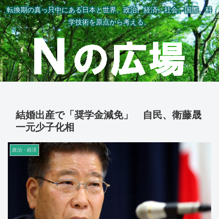
転換期の真っ只中にある日本と世界。政治、経済、社会、国際、科
学技術を原点から考える。
結婚出産で「奨学金減免」 自民、衛藤晟
一元少子化相
政治・経済