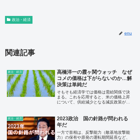
政治・経済
enu
関連記事
高橋洋一の霞ヶ関ウォッチ なぜ
政治・経済
コメの価格は下がらないのか…解
決策は単純だ
そもそも経済学では価格は需給関係で決
まる。これを応用すると、米の価格上昇
について、供給減少となる減反政策が基
本的な原因だ。わざわざ意味のないこと
に補助金をつけるので、無駄の極致だ。
2023政治 国の針路が問われる
政治・経済
年だ
一方で首相は、反撃能力（敵基地攻撃能
力）の保有や原発の運転期間延長など、