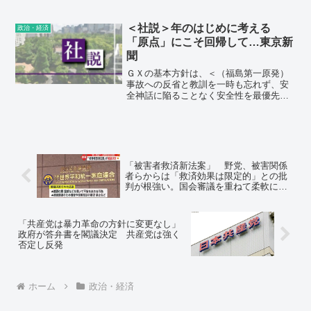
透かしが入っていたことが分かった。こ
の民間構成員が事務局を務める財団法人
「自然エネルギー財団」が過去に行った
＜社説＞年のはじめに考える
政治・経済
シンポジウムでの資料。
「原点」にこそ回帰して…東京新
聞
ＧＸの基本方針は、＜（福島第一原発）
事故への反省と教訓を一時も忘れず、安
全神話に陥ることなく安全性を最優先す
ることが大前提となる＞としますが、原
発回帰の方針自体が、反省と教訓を忘れ
た証しでしょう。
「被害者救済新法案」 野党、被害関係
者らからは「救済効果は限定的」との批
判が根強い。国会審議を重ねて柔軟に修
正せよ!!
「共産党は暴力革命の方針に変更なし」
政府が答弁書を閣議決定 共産党は強く
否定し反発
ホーム
政治・経済