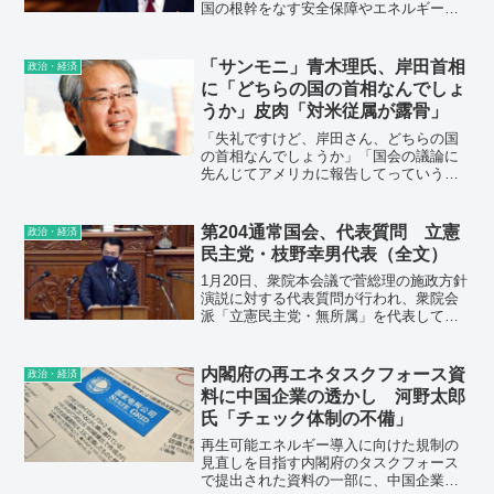
国の根幹をなす安全保障やエネルギー政
策の方針を驚く速さで転換した。歴史的
な大転換でありながら、国会での十分な
議論や国民に対する丁寧な説明を欠いて
「サンモニ」青木理氏、岸田首相
政治・経済
いる。
に「どちらの国の首相なんでしょ
うか」皮肉「対米従属が露骨」
「失礼ですけど、岸田さん、どちらの国
の首相なんでしょうか」「国会の議論に
先んじてアメリカに報告してっていう状
況が果たしていいんですか」
第204通常国会、代表質問 立憲
政治・経済
民主党・枝野幸男代表（全文）
1月20日、衆院本会議で菅総理の施政方針
演説に対する代表質問が行われ、衆院会
派「立憲民主党・無所属」を代表して枝
野幸男代表が登壇。新型感染症COVID-19
の感染拡大によって国民の命と暮らしが
深刻な危機にあることを踏まえ、感染症
内閣府の再エネタスクフォース資
政治・経済
対策を中心にテーマを絞り、政府の対策
料に中国企業の透かし 河野太郎
をただすとともに、立憲民主党の解決策
氏「チェック体制の不備」
を提示した。
再生可能エネルギー導入に向けた規制の
見直しを目指す内閣府のタスクフォース
で提出された資料の一部に、中国企業の