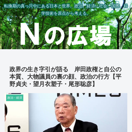
転換期の真っ只中にある日本と世界。政治、経済、社会、国際、科
学技術を原点から考える。
政界の生き字引が語る 岸田政権と自公の
本質、大物議員の裏の顔、政治の行方【平
野貞夫・望月衣塑子・尾形聡彦】
政治・経済