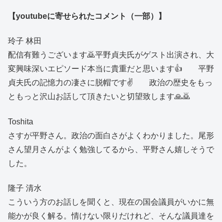
【youtubeに寄せられたコメント（一部）】
玲子 林田
配信有難うございます🙇平野貞夫氏がゲスト出演され、大
変興味深いエピソード本当に貴重だと思います👍 平野
貞夫氏の記憶力の凄さに脱帽です✌️ 政治の歴史をもっ
ともっと沢山お話して頂きたいと切望致します🙏🙇
Toshita
さすが平野さん。政治の面白さがよくわかりました。尾形
さん望月さんがよく勉強してるから、平野さん嬉しそうで
した。
隆子 清水
こういう方のお話しを聞くと、現在の国会議員がいかに無
能かが良く解る。情けない限りだけれど、そんな議員達を