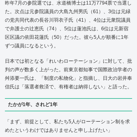
昨年7月の参院選では、水道橋博士は11万7794票で当選し
た。次点は元参院議員の大島九州男氏（61）、3位は元緑
の党共同代表の長谷川羽衣子氏（41）、4位は元衆院議員
で弁護士の辻恵氏（74）、5位は蓮池氏は、6位は元新宿
区区議の依田花蓮氏（50）だった。彼ら5人が順番に1年
ずつ議員になるという。
日本では初となる「れいわローテーション」に対して、批
判の声が数多く上がった。前東京都知事で国際政治学者の
舛添要一氏は、「制度の私物化」と指摘し、日大の岩井奉
信氏は「落選者救済で、有権者は納得しない」と語った。
たかが1年、されど1年
「まず、前提として、私たち5人がローテーション制を求
めたというわけではありませんと申し上げたい」