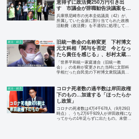
意得ずに政活費250万円引き出
す 市議会が辞職勧告決議案を提
出へ、可決の見通し
兵庫県尼崎市の光本圭佑議員（42）が、
所属していた会派に割り当てられた政務
活動費（政活費）を不適切に処理してい
た疑いをめぐり、尼崎市議会は27日、光
本市議に対する辞職勧告決議案を提出す
る方針を固めた。28日の本会議に提出さ
旧統一教会の名称変更 下村博文
政治・経済
れ、可決される見込み。
元文科相「関与を否定 今となっ
たら責任を感じる」、杉村太蔵氏
「下村氏への忖度」
「世界平和統一家庭連合（旧統一教
会）」の名称が変更された当時に文部科
学相だった自民党の下村博文衆院議員は4
日、「今となったら責任を感じる」と語
った。名称の変更後に新たな高額献金な
どの被害が生じる可能性を踏まえ、「大
コロナ死者数の過半数は岸田政権
政治・経済
臣だったので、（状況を）踏まえながら
下のもの…加速する「ほったらか
考えていく必要があった」とした。
し政策」
コロナの死者数は4万4千678人（9月29日
時点）、うち2万6千929人が岸田政権にな
ってからの1年足らずに出たもの。未曽有
の感染爆発が死者の急増を招いたのだ。
岸田首相のコロナ対策の国民“丸投げ”政策
を許してはならない。