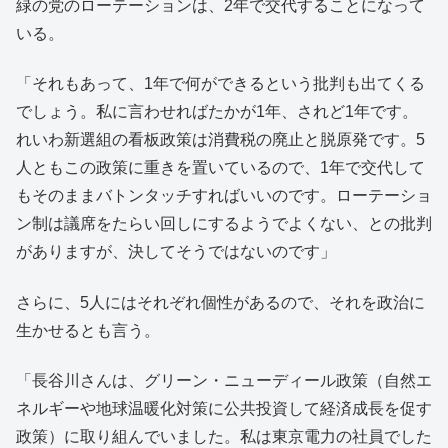
緑の党のローテーションは、2年で交代することになって
いる。
「それもあって、1年で何ができるという批判も出てくる
でしょう。私に言わせればたかが1年、されど1年です。
れいわ新選組の看板政策は消費税の廃止と脱原発です。5
人ともこの政策に重きを置いているので、1年で交代して
もそのままバトンタッチすればいいのです。ローテーショ
ン制は議席をたらい回しにするようでよくない、との批判
がありますが、決してそうではないのです」
さらに、5人にはそれぞれ個性があるので、それを政治に
生かせるとも言う。
「長谷川さんは、グリーン・ニューディール政策（自然エ
ネルギーや地球温暖化対策に公共投資して経済成長を促す
政策）に取り組んでいました。私は東京電力の社員でした