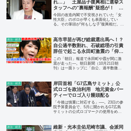
れ…」 土屋品子復興相に選挙ス
タッフへの“裏報酬”疑惑が！
「政策担当秘書」と“男女の関
今回の改造内閣で不安視されていた「女
係”と地元ではうわさに
性大臣」のボロが早くも表面化してい
る。その筆頭が“何もしな子”復興相だ。兼
職届を提出していない“お手伝い”秘書の存
在が問題視され、さらに、選挙スタッフ
には公選法に抵触する「裏報酬」まで握
高市早苗が再び総裁選出馬へ！？
政治・経済
らせていた――。
自公過半数割れ、石破総理の引責
辞任で起こる永田町激震の「仰天
シナリオ」
この「朝日」報道で永田町や霞が関に激
震が走った―。朝日新聞（10月21日朝
刊）は一面トップに「自公、過半数微妙
な情勢―自民、単独過半数割れの公算―
衆院選情勢調査」の見出しを掲げて、次
のように報じた。
岸田首相「G7広島サミット」公
政治・経済
式ロゴを政治利用 地元資金パー
ティーでロゴ入り饅頭配る
「今後は慎重に対応する」──。23日の参
院予算委員会で、5月に開かれるG7広島
サミットの公式ロゴマークの使用をめぐ
り、野党議員から追及された岸田首相。
一応は反省するそぶりを見せたが、サミ
ットの政治利用が甚だしい。
維新・光本圭佑尼崎市議、会派同
政治・経済