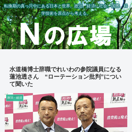
転換期の真っ只中にある日本と世界。政治、経済、社会、国際、科
学技術を原点から考える。
水道橋博士辞職でれいわの参院議員になる
蓮池透さん “ローテーション批判”につい
て聞いた
政治・経済