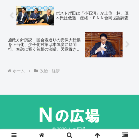
ポスト岸田は「小石河」が上位 林、茂
木氏は低迷…産経・ＦＮＮ合同世論調査
施政方針演説 国会素通りの安保大転換
を正当化、少子化対策は本気度に疑問
符、空疎に響く首相の決断、民意置き去
り
ホーム
政治・経済
© 2020 Ｎの広場.