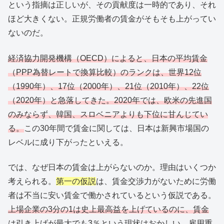
という指摘は正しいが、その貢献度は一時的であり、それ
ほど大きくない。正規労働者の賃金がそもそも上がってい
ないのだ。
経済協力開発機構（OECD）によると、日本の平均賃金
（PPP為替レートで換算比較）のランクは、世界12位
（1990年）、17位（2000年）、21位（2010年）、22位
（2020年）と急落してきた。2020年では、欧米の先進国
のみならず、韓国、スロベニアよりも下位に甘んじてい
る。
この30年間で賃金に関しては、日本は新興市場国の
レベルに成り下がったといえる。
では、なぜ日本の賃金は上がらないのか。理由はいくつか
考えられる。
第一の仮説
は、賃金交渉力がないために労働
者は不当に安い賃金で働かされているという仮説である。
上場企業の3分の1は史上最高益を上げているのに、賃金
は引き上げが最大でも3％という現状はおかしい。雇用重