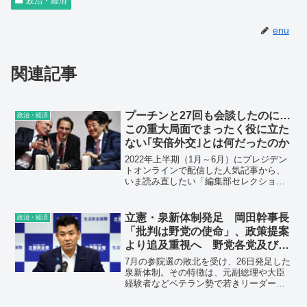
政治・経済
enu
関連記事
プーチンと27回も会談したのに…
政治・経済
この重大局面でまったく役に立た
ない｢安倍外交｣とは何だったのか
2022年上半期（1月～6月）にプレジデン
トオンラインで配信した人気記事から、
いま読み直したい「編集部セレクショ
ン」をお届けします――。（初公開日：
2022年3月16日）
立憲・泉新体制発足 岡田幹事長
政治・経済
「批判は野党の使命」、政策提案
より追及重視へ 野党各党及び連
合の反応
7月の参院選の敗北を受け、26日発足した
泉新体制。その特徴は、元副総理や大臣
経験者などベテラン勢で若きリーダーの
脇を固めた人事だ。新たな幹事長に岡田
元副総理、国対委員長に安住前国対委員