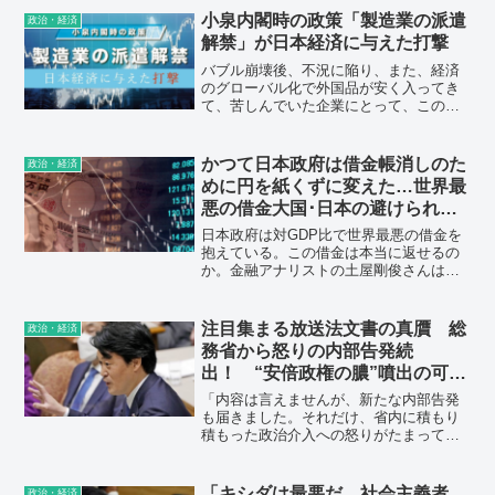
長、政調会長に長妻元厚労相らベテラン
小泉内閣時の政策「製造業の派遣
政治・経済
議員を起用。その上で、政権交代を目指
解禁」が日本経済に与えた打撃
す姿勢を示すため、次の内閣・ネクスト
キャビネットを創設する方針も発表し
バブル崩壊後、不況に陥り、また、経済
た。
のグローバル化で外国品が安く入ってき
て、苦しんでいた企業にとって、このよ
うな労働者派遣法があれば（実際には、
派遣業種の追加）、好都合で最初から正
社員を減らし、非正規雇用者を雇って、
かつて日本政府は借金帳消しのた
政治・経済
これを好不況の調整弁に使えばよいとな
めに円を紙くずに変えた…世界最
ってしまいました。
悪の借金大国･日本の避けられな
い末路
日本政府は対GDP比で世界最悪の借金を
抱えている。この借金は本当に返せるの
か。金融アナリストの土屋剛俊さんは
「戦後の日本は、戦費で膨らんだ借金を
帳消しにするため、急激なインフレで円
を紙くずに変えたことがある。そして現
注目集まる放送法文書の真贋 総
政治・経済
在の日本の借金は、当時よりも多くなっ
務省から怒りの内部告発続
ている」という。
出！ “安倍政権の膿”噴出の可能
性
「内容は言えませんが、新たな内部告発
も届きました。それだけ、省内に積もり
積もった政治介入への怒りがたまってい
るということでしょう」。問題は、安倍
官邸の圧力によって放送法がねじ曲げら
れた可能性があることだ。
「キシダは最悪だ。社会主義者
政治・経済