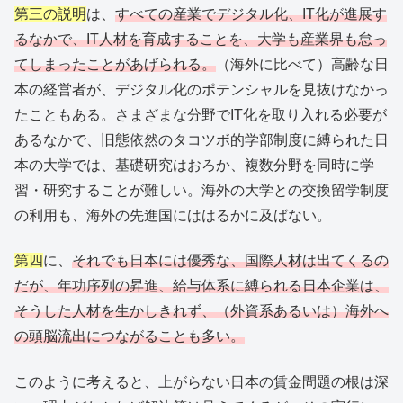
第三の説明
は、
すべての産業でデジタル化、IT化が進展す
るなかで、IT人材を育成することを、大学も産業界も怠っ
てしまったことがあげられる。
（海外に比べて）高齢な日
本の経営者が、デジタル化のポテンシャルを見抜けなかっ
たこともある。さまざまな分野でIT化を取り入れる必要が
あるなかで、旧態依然のタコツボ的学部制度に縛られた日
本の大学では、基礎研究はおろか、複数分野を同時に学
習・研究することが難しい。海外の大学との交換留学制度
の利用も、海外の先進国にははるかに及ばない。
第四
に、
それでも日本には優秀な、国際人材は出てくるの
だが、年功序列の昇進、給与体系に縛られる日本企業は、
そうした人材を生かしきれず、（外資系あるいは）海外へ
の頭脳流出につながることも多い。
このように考えると、上がらない日本の賃金問題の根は深