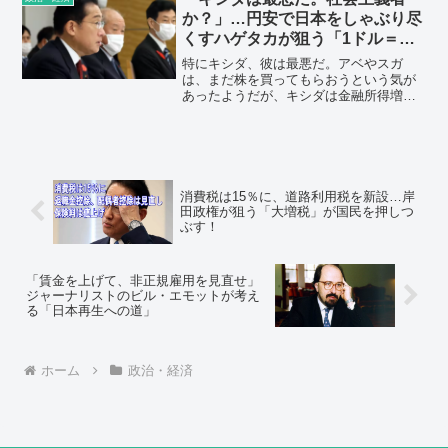
か？」…円安で日本をしゃぶり尽
くすハゲタカが狙う「1ドル＝
220円」の恐怖
特にキシダ、彼は最悪だ。アベやスガ
は、まだ株を買ってもらおうという気が
あったようだが、キシダは金融所得増税
をすると言い出したり、投資家心理に冷
や水を浴びせてばかり。彼のスローガン
『分配重視』なんて、まるで社会主義者
じゃないか。この日本離れはキシダが消
えない限り止まらないよ。
消費税は15％に、道路利用税を新設…岸
田政権が狙う「大増税」が国民を押しつ
ぶす！
「賃金を上げて、非正規雇用を見直せ」
ジャーナリストのビル・エモットが考え
る「日本再生への道」
ホーム
政治・経済